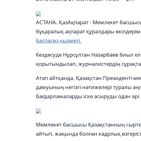
АСТАНА. ҚазАқпарат - Мемлекет басшы
бұқаралық ақпарат құралдары өкілдерім
баспасөз қызметі.
Кездесуде Нұрсұлтан Назарбаев биыл е
қорытындылап, журналистердің сұрақта
Атап айтқанда, Қазақстан Президенті м
дамуының негізгі нәтижелері туралы әң
бағдарламаларды іске асыруды одан әрі
Мемлекет басшысы Қазақстанның сыртқы 
айтып, жақында болған кадрлық өзгеріст