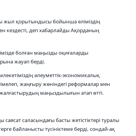
сы жыл қорытындысы бойынша еліміздің
ен кездесті, деп хабарлайды Ақорданың
лімізде болған маңызды оқиғаларды
рына жауап берді.
емлекетіміздің әлеуметтік-экономикалық
гімелеп, жаңғыру жөніндегі реформалар мен
 жалғастырудың маңыздылығын атап өтті.
саясат саласындағы басты жетістіктері туралы
ерге байланысты түсініктеме берді, сондай-ақ