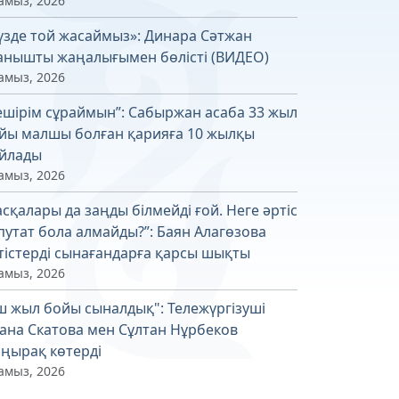
амыз, 2026
үзде той жасаймыз»: Динара Сәтжан
анышты жаңалығымен бөлісті (ВИДЕО)
амыз, 2026
ешірім сұраймын”: Сабыржан асаба 33 жыл
йы малшы болған қарияға 10 жылқы
йлады
амыз, 2026
асқалары да заңды білмейді ғой. Неге әртіс
путат бола алмайды?”: Баян Алагөзова
тістерді сынағандарға қарсы шықты
амыз, 2026
ш жыл бойы сыналдық": Тележүргізуші
ана Скатова мен Сұлтан Нұрбеков
ңырақ көтерді
амыз, 2026