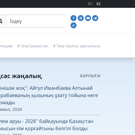
RU
KZ
йттан іздеу
итуция
# Таза Қазақстан
# Таяу Шығыс қақтығысы
қсас жаңалық
БАРЛЫҒЫ
енішім жоқ": Айгүл Иманбаева Алтынай
рабаеваның қызының ұзату тойына неге
рмады
амыз, 2026
лем аруы - 2026" байқауында Қазақстан
мысын кім қорғайтыны белгілі болды