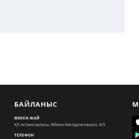
БАЙЛАНЫС
М
МЕКЕН-ЖАЙ
ҚР, Астана қаласы, Әбікен Бектұров көшесі, 4/3
ТЕЛЕФОН