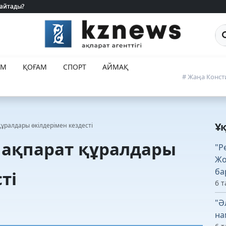
 айтады?
 айтады?
Са
ЕМ
ҚОҒАМ
СПОРТ
АЙМАҚ
# Жаңа Конст
Ұ
ұралдары өкілдерімен кездесті
 ақпарат құралдары
"Р
Жо
ба
ті
6 т
"Ә
на