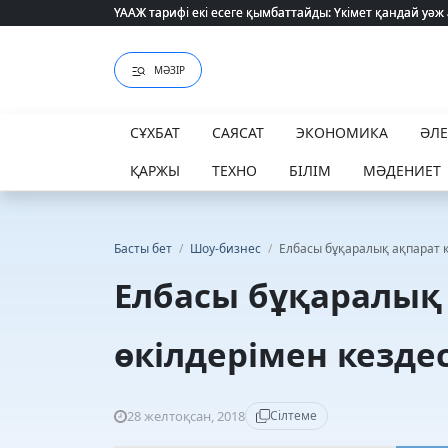
ҮААЖ тарифі екі есеге қымбаттайды: Үкімет қандай уәж
ҮААЖ тарифі екі есеге қымбаттайды: Үкімет қандай уәж
МӘЗІР
СҰХБАТ
САЯСАТ
ЭКОНОМИКА
ӘЛ
ҚАРЖЫ
ТЕХНО
БІЛІМ
МӘДЕНИЕТ
Басты бет
/
Шоу-бизнес
/
Елбасы бұқаралық ақпарат қ
Елбасы бұқаралық
өкілдерімен кездес
28 желтоқсан, 2018
Сілтеме