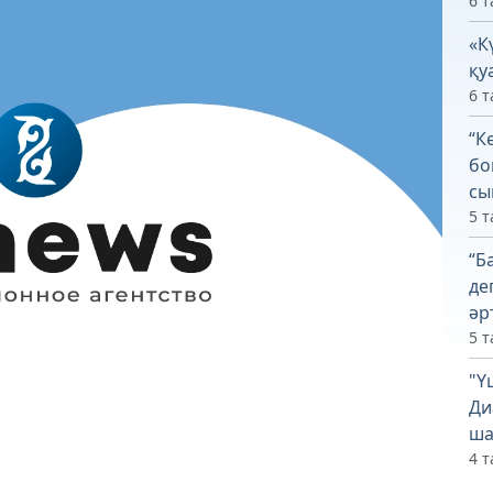
6 т
«К
қу
6 т
“К
бо
сы
5 т
“Б
де
әр
5 т
"Ү
Ди
ша
4 т