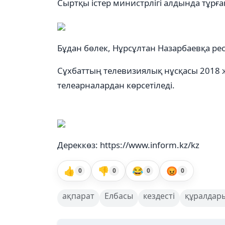
Сыртқы істер министрлігі алдында тұрға
Бұдан бөлек, Нұрсұлтан Назарбаевқа ре
Сұхбаттың телевизиялық нұсқасы 2018 
телеарналардан көрсетіледі.
Дереккөз: https://www.inform.kz/kz
👍
👎
😂
😡
0
0
0
0
ақпарат
Елбасы
кездесті
құралдар