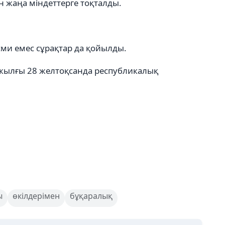
н жаңа міндеттерге тоқталды.
сми емес сұрақтар да қойылды.
жылғы 28 желтоқсанда республикалық
ы
өкілдерімен
бұқаралық