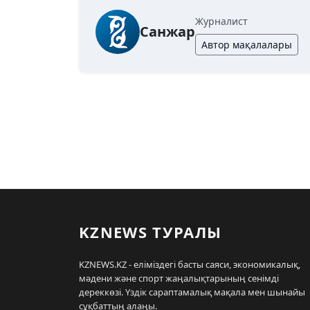
Журналист
Санжар
Автор мақалалары
KZNEWS ТУРАЛЫ
KZNEWS.KZ - еліміздегі басты саяси, экономикалық,
мәдени және спорт жаңалықтарының сенімді
дереккөзі. Үздік сараптамалық мақала мен шынайы
сұқбаттың алаңы.