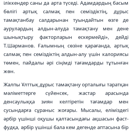
іліккендер саны да арта түседі. Адамдардың басым
бөлігі артық салмақ пен семіздіктің, дұрыс
тамақтанбау салдарынан туындайтын өзге де
аурулардың алдын-алуда тамақтану мен дене
шынықтыру факторларын ескермейді», дейді
Т.Шарманов. Ғалымның сөзіне қарағанда, артық
салмақ пен семіздіктің алдын-алу үшін калориясы
төмен, пайдалы әрі сіңімді тағамдарды тұтынған
жөн.
Жалпы Ұлттық дұрыс тамақтану орталығы таратқан
мәліметтерге сүйенсек, жастар арасында
денсаулыққа зиян келтіретін тағамдар мен
сусындарға сұраныс жоғары. Мысалы, еліміздегі
әрбір үшінші оқушы қалтасындағы ақшасын фаст-
фудқа, әрбір үшінші бала кем дегенде аптасына бір