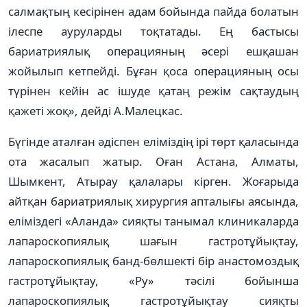
салмақтың кесірінен адам бойында пайда болатын
ілеспе ауруларды тоқтатады. Ең бастысы
бариатриялық операцияның әсері ешқашан
жойылып кетпейді. Бұған қоса операцияның осы
түрінен кейін ас ішуде қатаң режім сақтаудың
қажеті жоқ», дейді А.Малецкас.
Бүгінде аталған әдіспен еліміздің ірі төрт қаласында
ота жасалып жатыр. Оған Астана, Алматы,
Шымкент, Атырау қалалары кірген. Жоғарыда
айтқан бариатриялық хирургия апталығы аясында,
еліміздегі «Аланда» сияқты танымал клиникаларда
лапароскопиялық шағын гастротұйықтау,
лапароскопиялық банд-бөлшекті бір анастомоздық
гастротұйықтау, «Ру» тәсілі бойынша
лапароскопиялық гастротұйықтау сияқты