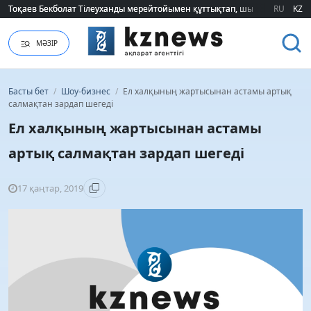
Тоқаев Бекболат Тілеуханды мерейтойымен құттықтап, шығармашылық т
Тоқаев Бекболат Тілеуханды мерейтойымен құттықтап, шығармашылық т
RU
KZ
МӘЗІР
Басты бет
/
Шоу-бизнес
/
Ел халқының жартысынан астамы артық
салмақтан зардап шегеді
Ел халқының жартысынан астамы
артық салмақтан зардап шегеді
17 қаңтар, 2019