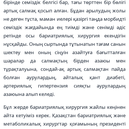
бірінде семіздік белгісі бар, тағы төрттен бір бөлігі
артық салмақ қосып алған. Бұдан арылудың жолы
не деген тұста, маман иелері қазіргі таңда морбидті
семіздік жағдайында ең тиімді және сенімді әдіс
ретінде осы бариатриялық хирургия екендігін
нұсқайды. Оның сыртында тұтынатын тағам санын
шектеу мен оның сіңуін азайтуға бағытталған
шаралар да салмақтың бірден азаюы мен
тұрақталуына, сондай-ақ артық салмақтан пайда
болған аурулардың, айталық қант диабеті,
артериялық гипертензия сияқты аурулардың
азаюына алып келеді.
Бұл жерде бариатриялық хирургия жайлы кеңінен
айта кетуіміз керек. Қазақстан бариатриялық және
метаболикалық хирургтар қоғамының президенті