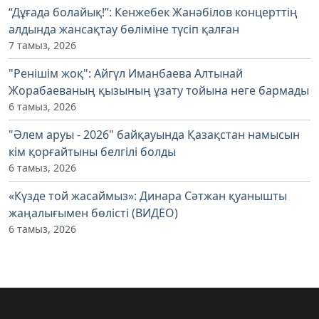
“Дұғада болайық!”: Кенжебек Жанәбілов концерттің
алдында жансақтау бөліміне түсіп қалған
7 тамыз, 2026
"Ренішім жоқ": Айгүл Иманбаева Алтынай
Жорабаеваның қызының ұзату тойына неге бармады
6 тамыз, 2026
"Әлем аруы - 2026" байқауында Қазақстан намысын
кім қорғайтыны белгілі болды
6 тамыз, 2026
«Күзде той жасаймыз»: Динара Сәтжан қуанышты
жаңалығымен бөлісті (ВИДЕО)
6 тамыз, 2026