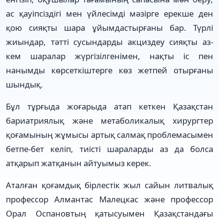
ас қауіпсіздігі мен үйлесімді мәзірге ерекше ден
қою сияқты шара ұйымдастырғаны бар. Түрлі
жиындар, тәтті сусындарды акциздеу сияқты аз-
кем шаралар жүргізілгенімен, нақты іс пен
нанымды көрсеткіштерге көз жетпей отырғаны
шындық.
Бұл тұрғыда жоғарыда атап кеткен Қазақстан
бариатриялық және метаболикалық хирургтер
қоғамының жұмысы артық салмақ проблемасымен
бетпе-бет келіп, тиісті шараларды аз да болса
атқарып жатқанын айтуымыз керек.
Аталған қоғамдық бірлестік жыл сайын литвалық
профессор Алмантас Малецкас және профессор
Орал Оспановтың қатысуымен Қазақстандағы