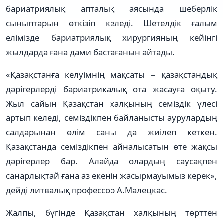
бариатриялық апталық аясында шеберлік
сыныптарын өткізіп келеді. Шетелдік ғалым
елімізде бариатриялық хирургияның кейінгі
жылдарда ғана дами бастағанын айтады.
«Қазақстанға келуімнің мақсаты − қазақстандық
дәрігерлерді бариатрикалық ота жасауға оқыту.
Жыл сайын Қазақстан халқының семіздік үлесі
артып келеді, семіздікпен байланысты аурулардың
салдарынан өлім саны да жиілеп кеткен.
Қазақстанда семіздікпен айналысатын өте жақсы
дәрігерлер бар. Алайда олардың саусақпен
санарлықтай ғана аз екенін жасырмауымыз керек»,
дейді литвалық профессор А.Малецкас.
Жалпы, бүгінде Қазақстан халқының төрттен