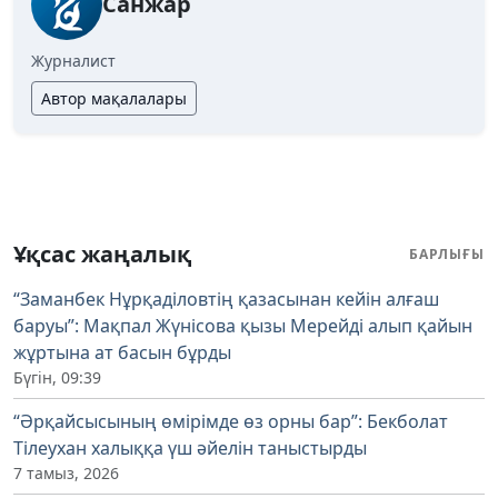
Санжар
Журналист
Автор мақалалары
Ұқсас жаңалық
БАРЛЫҒЫ
“Заманбек Нұрқаділовтің қазасынан кейін алғаш
баруы”: Мақпал Жүнісова қызы Мерейді алып қайын
жұртына ат басын бұрды
Бүгін, 09:39
“Әрқайсысының өмірімде өз орны бар”: Бекболат
Тілеухан халыққа үш әйелін таныстырды
7 тамыз, 2026