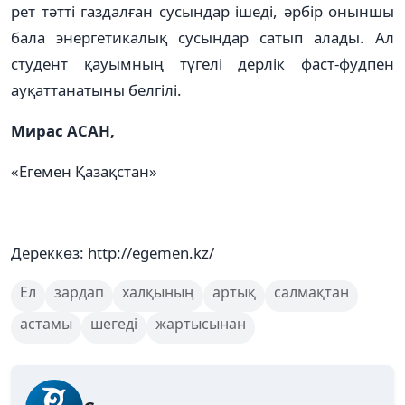
рет тәтті газдалған сусындар ішеді, әрбір оныншы
бала энергетикалық сусындар сатып алады. Ал
студент қауымның түгелі дерлік фаст-фудпен
ауқаттанатыны белгілі.
Мирас АСАН,
«Егемен Қазақстан»
Дереккөз: http://egemen.kz/
Ел
зардап
халқының
артық
салмақтан
астамы
шегеді
жартысынан