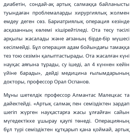
диабетін, сондай-ақ артық салмаққа байланысты
туындаған проблемаларды хирургиялық жолмен
емдеу деген сөз. Бариатриялық операция кезінде
асқазанның көлемі кішірейтіледі. Ота тесу тәсілі
арқылы жасалады және ағзаның бірде-бір мүшесі
кесілмейді. Бұл операция адам бойындағы тамаққа
тез тою сезімін қалыптастырады. Ота жасалған күні
науқас аяғына тұрады, су ішеді, ал 4 күннен кейін
үйіне барады», дейді медицина ғылымдарының
докторы, профессор Орал Оспанов.
Мұны шетелдік профессор Алмантас Малецкас та
дәйектейді. «Артық салмақ пен семіздіктен зардап
шегіп жүрген науқастарға жасы ұлғайған сайын
мүгедектікке ұшырау қаупі төнеді. Операцияның
бұл түрі семіздіктен құтқарып қана қоймай, артық