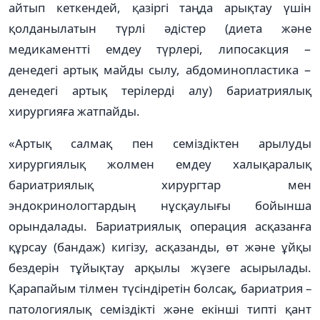
айтып кеткендей, қазіргі таңда арықтау үшін
қолданылатын түрлі әдістер (диета және
медикаментті емдеу түрлері, липосакция −
денедегі артық майды сылу, абдоминопластика −
денедегі артық терілерді алу) бариатриялық
хирургияға жатпайды.
«Артық салмақ пен семіздіктен арылуды
хирургиялық жолмен емдеу халықаралық
бариатриялық хирургтар мен
эндокринологтардың нұсқаулығы бойынша
орындалады. Бариатриялық операция асқазанға
құрсау (бандаж) кигізу, асқазанды, өт және ұйқы
бездерін тұйықтау арқылы жүзеге асырылады.
Қарапайым тілмен түсіндіретін болсақ, бариатрия –
патологиялық семіздікті және екінші типті қант