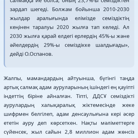
салмаққа ие болса, оның 23,7%-ы семіздіктен
зар­дап шегеді. Болжам бойынша 2010-2030
жылдар аралығында елі­мізде семіздіктің
кеңінен таралуы 2020 жылға тап келеді. Ал
2030 жылға қарай елдегі ерлердің 45%-ы және
әйелдердің 29%-ы се­міздікке шалдығады»,
дейді О.Оспанов.
Жалпы, мамандардың айтуынша, бүгінгі таңда
артық салмақ адам ауруларының ішіндегі ең қауіпті
індеттің біріне айналған. Тіпті, ДДСҰ семіздікті
аурулардың халықаралық жіктемесінде же­ке
шифрмен белгілеп, адам денсау­лығына кері әсер
ететін ауру деп көрсеткен. Нақты мәліметтерге
сүйенсек, жыл сайын 2,8 миллион адам жөнсіз