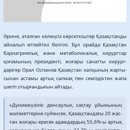
Әрине, аталған келеңсіз көр­сет­кіштер Қазақстанды
айналып өтпейтіні белгілі. Бұл орайда Қазақстан
бариатриялық және метаболикалық хирургтар
қоға­мының президенті, жоғары санат­ты хирург-
дәрігер Орал Оспа­нов Қазақстан халқының жарты­
сынан астамы артық салмақ пен семіздіктен жапа
шегіп отыр­ған­дығын айтады.
«Дүниежүзілік денсаулық сақтау ұйымының
мәліметтеріне сүйенсек, Қазақстандағы 20 жас­
тан жоғары ересек адамдардың 55,6%-ы артық