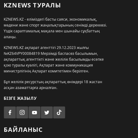
KZNEWS ТУРАЛЫ
KZNEWS.KZ - еліміздегі басты саяси, экономикалық,
мәдени және спорт жаңалықтарының сенімді дереккөзі.
Үздік сараптамалық мақала мен шынайы сұқбаттың
алаңы.
KZNEWS.KZ ақпарат агенттігі 29.12.2023 жылғы
№KZ64VPY00084819 Мерзімді баспасөз басылымын,
ақпараттық агенттікті және желілік басылымды есепке
қою туралы куәлігі, Ақпарат және коммуникация
министрлігінің Ақпарат комитетімен берілген.
Бұл желілік ресурстың ақпараттық өнімдері 18 жастан
асқан азаматтарға арналған.
БІЗГЕ ЖАЗЫЛУ
БАЙЛАНЫС