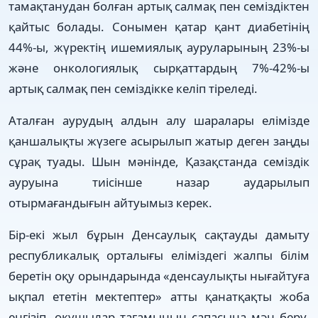
тамақтанудан болған артық салмақ пен семіздіктен
қайтыс болады. Сонымен қатар қант диабетінің
44%-ы, жүректің ишемиялық ауруларының 23%-ы
және онкологиялық сырқаттардың 7%-42%-ы
артық салмақ пен семіздікке келіп тіреледі.
Аталған аурудың алдын алу шаралары елімізде
қаншалықты жүзеге асырылып жатыр деген заңды
сұрақ туады. Шын мәнінде, Қазақстанда семіздік
ауруына тиісінше назар аударылып
отырмағандығын айтуымыз керек.
Бір-екі жыл бұрын Денсаулық сақтауды дамыту
республикалық орталығы еліміздегі жалпы білім
беретін оқу орындарында «денсаулықты нығайтуға
ықпал ететін мектептер» атты қанатқақты жоба
енгізіп, оқушылар тағамының сапасына мән беру,