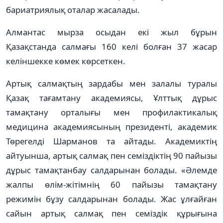
бариатриялық оталар жасалады.
Алмантас мырза осыдан екі жыл бұрын
Қазақстанда салмағы 160 келі болған 37 жасар
келіншекке көмек көрсеткен.
Артық салмақтың зардабы мен залалы туралы
Қазақ тағамтану академиясы, Ұлттық дұрыс
тамақтану орталығы мен профилактикалық
медицина академиясының президенті, академик
Төрегелді Шарманов та айтады. Академиктің
айтуынша, артық салмақ пен семіздіктің 90 пайызы
дұрыс тамақтанбау салдарынан болады. «Әлемде
жалпы өлім-жітімнің 60 пайызы тамақтану
режимін бұзу салдарынан болады. Жас ұлғайған
сайын артық салмақ пен семіздік құрығына