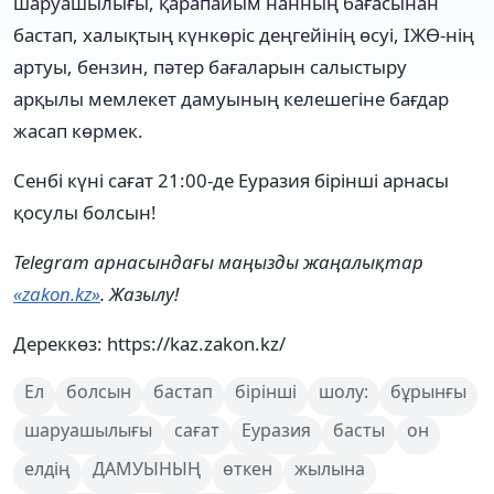
шаруашылығы, қарапайым нанның бағасынан
бастап, халықтың күнкөріс деңгейінің өсуі, ІЖӨ-нің
артуы, бензин, пәтер бағаларын салыстыру
арқылы мемлекет дамуының келешегіне бағдар
жасап көрмек.
Сенбі күні сағат 21:00-де Еуразия бірінші арнасы
қосулы болсын!
Telegram арнасындағы маңызды жаңалықтар
«zakon.kz»
. Жазылу!
Дереккөз: https://kaz.zakon.kz/
Ел
болсын
бастап
бірінші
шолу:
бұрынғы
шаруашылығы
сағат
Еуразия
басты
он
елдің
ДАМУЫНЫҢ
өткен
жылына