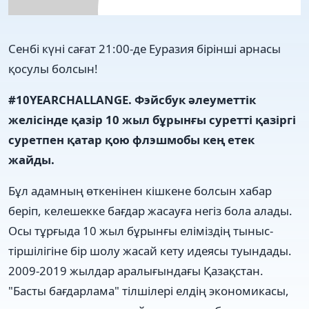
Сенбі күні сағат 21:00-де Еуразия бірінші арнасы
қосулы болсын!
#10YEARCHALLANGE. Фэйсбук әлеуметтік
желісінде қазір 10 жыл бұрынғы суретті қазіргі
суретпен қатар қою флэшмобы кең етек
жайды.
Бұл адамның өткенінен кішкене болсын хабар
беріп, келешекке бағдар жасауға негіз бола алады.
Осы тұрғыда 10 жыл бұрынғы еліміздің тыныс-
тіршілігіне бір шолу жасай кету идеясы туындады.
2009-2019 жылдар аралығындағы Қазақстан.
"Басты бағдарлама" тілшілері елдің экономикасы,