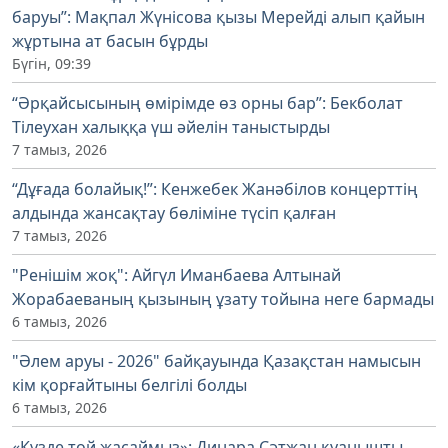
баруы”: Мақпал Жүнісова қызы Мерейді алып қайын
жұртына ат басын бұрды
Бүгін, 09:39
“Әрқайсысының өмірімде өз орны бар”: Бекболат
Тілеухан халыққа үш әйелін таныстырды
7 тамыз, 2026
“Дұғада болайық!”: Кенжебек Жанәбілов концерттің
алдында жансақтау бөліміне түсіп қалған
7 тамыз, 2026
"Ренішім жоқ": Айгүл Иманбаева Алтынай
Жорабаеваның қызының ұзату тойына неге бармады
6 тамыз, 2026
"Әлем аруы - 2026" байқауында Қазақстан намысын
кім қорғайтыны белгілі болды
6 тамыз, 2026
«Күзде той жасаймыз»: Динара Сәтжан қуанышты