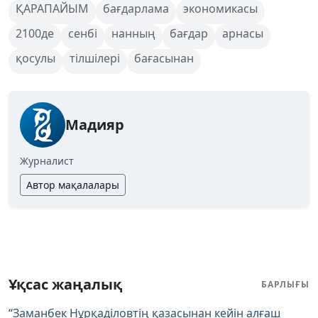
ҚАРАПАЙЫМ
бағдарлама
экономикасы
2100де
сенбі
нанның
бағдар
арнасы
қосулы
тілшілері
бағасынан
Мадияр
Журналист
Автор мақалалары
Ұқсас жаңалық
БАРЛЫҒЫ
“Заманбек Нұрқаділовтің қазасынан кейін алғаш