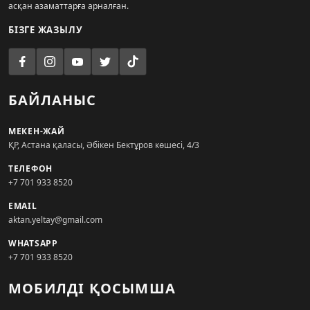
асқан азаматтарға арналған.
БІЗГЕ ЖАЗЫЛУ
БАЙЛАНЫС
МЕКЕН-ЖАЙ
ҚР, Астана қаласы, Әбікен Бектұров көшесі, 4/3
ТЕЛЕФОН
+7 701 933 8520
EMAIL
aktan.yeltay@gmail.com
WHATSAPP
+7 701 933 8520
МОБИЛДІ ҚОСЫМША