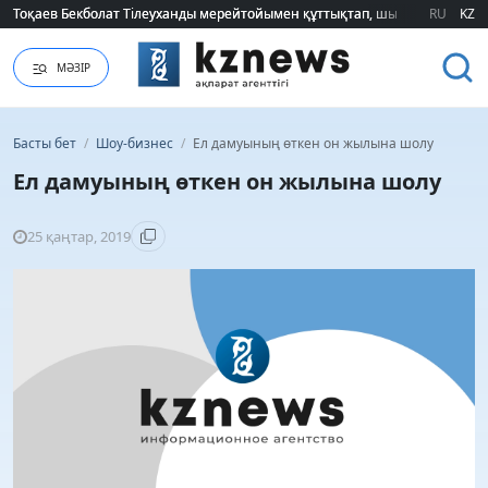
Тоқаев Бекболат Тілеуханды мерейтойымен құттықтап, шығармашылық т
Тоқаев Бекболат Тілеуханды мерейтойымен құттықтап, шығармашылық т
RU
KZ
МӘЗІР
Басты бет
/
Шоу-бизнес
/
Ел дамуының өткен он жылына шолу
Ел дамуының өткен он жылына шолу
25 қаңтар, 2019