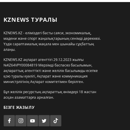
KZNEWS ТУРАЛЫ
KZNEWS.KZ - еліміздегі басты саяси, экономикалық,
мәдени және спорт жаңалықтарының сенімді дереккөзі.
Үздік сараптамалық мақала мен шынайы сұқбаттың
алаңы.
KZNEWS.KZ ақпарат агенттігі 29.12.2023 жылғы
№KZ64VPY00084819 Мерзімді баспасөз басылымын,
ақпараттық агенттікті және желілік басылымды есепке
қою туралы куәлігі, Ақпарат және коммуникация
министрлігінің Ақпарат комитетімен берілген.
Бұл желілік ресурстың ақпараттық өнімдері 18 жастан
асқан азаматтарға арналған.
БІЗГЕ ЖАЗЫЛУ