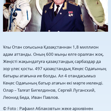
Ұлы Отан соғысына Қазақстаннан 1,8 миллион
адам аттанды. Оның 600 мыңы елге оралған жоқ.
Жеңісті жақындатуға қазақстандық сарбаздар да
зор үлес қосты. 497 қазақстандық Кеңес Одағының
батыры атағына ие болды. Ал 4 отандасымыз
Кеңес Одағының батыр атағын екі мәрте иеленді.
Олар – Талғат Бигелдинов, Сергей Луганский,
Леонид Беда, Иван Павлов.
© Foto : Рафаил Аблаковтын жеке архивінен