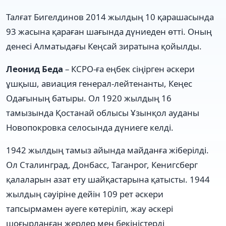
Талғат Бигелдинов 2014 жылдың 10 қарашасында
93 жасына қараған шағында дүниеден өтті. Оның
денесі Алматыдағы Кеңсай зиратына қойылды.
Леонид Беда
– КСРО-ға еңбек сіңірген әскери
ұшқыш, авиация генерал-лейтенанты, Кеңес
Одағының батыры. Ол 1920 жылдың 16
тамызында Қостанай облысы Ұзынқол ауданы
Новопокровка селосында дүниеге келді.
1942 жылдың тамыз айында майданға жіберілді.
Ол Сталинград, Донбасс, Таганрог, Кенигсберг
қалаларын азат ету шайқастарына қатысты. 1944
жылдың сәуіріне дейін 109 рет әскери
тапсырмамен әуеге көтеріліп, жау әскері
шоғырланған жерлер мен бекіністерді