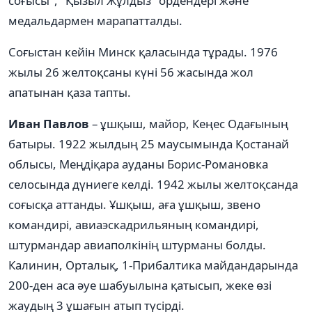
соғысы", "Қызыл Жұлдыз" ордендері және
медальдармен марапатталды.
Соғыстан кейін Минск қаласында тұрады. 1976
жылы 26 желтоқсаны күні 56 жасында жол
апатынан қаза тапты.
Иван Павлов
– ұшқыш, майор, Кеңес Одағының
батыры. 1922 жылдың 25 маусымында Қостанай
облысы, Меңдіқара ауданы Борис-Романовка
селосында дүниеге келді. 1942 жылы желтоқсанда
соғысқа аттанды. Ұшқыш, аға ұшқыш, звено
командирі, авиаэскадрильяның командирі,
штурмандар авиаполкінің штурманы болды.
Калинин, Орталық, 1-Прибалтика майдандарында
200-ден аса әуе шабуылына қатысып, жеке өзі
жаудың 3 ұшағын атып түсірді.