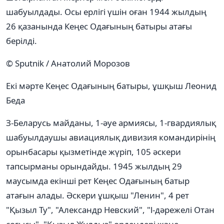
шабуылдады. Осы ерлігі үшін оған 1944 жылдың
26 қазанында Кеңес Одағының батыры атағы
берілді.
© Sputnik / Анатолий Морозов
Екі мәрте Кеңес Одағының батыры, ұшқыш Леонид
Беда
З-Беларусь майданы, 1-әуе армиясы, 1-гвардиялық
шабуылдаушы авиациялық дивизия командирінің
орынбасары қызметінде жүріп, 105 әскери
тапсырманы орындайды. 1945 жылдың 29
маусымда екінші рет Кеңес Одағының батыр
атағын алады. Әскери ұшқыш "Ленин", 4 рет
"Қызыл Ту", "Александр Невский", "l-дәрежелі Отан