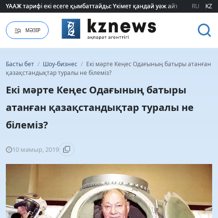
ҮААЖ тарифі екі есеге қымбаттайды: Үкімет қандай уәж айтады?
ҮААЖ тарифі екі есеге қымбаттайды: Үкімет қандай уәж айтады?
RU
KZ
МӘЗІР
Басты бет
/
Шоу-бизнес
/
Екі мәрте Кеңес Одағының батыры атанған
қазақстандықтар туралы не білеміз?
Екі мәрте Кеңес Одағының батыры
атанған қазақстандықтар туралы не
білеміз?
10 мамыр, 2019