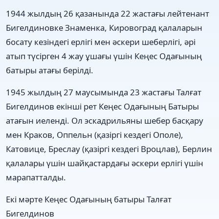
1944 жылдың 26 қазанында 22 жастағы лейтенант
Бигелдиновке Знаменка, Кировоград қалаларын
босату кезіндегі ерлігі мен әскери шеберлігі, әрі
атып түсірген 4 жау ұшағы үшін Кеңес Одағының
батыры атағы берілді.
1945 жылдың 27 маусымында 23 жастағы Талғат
Бигелдинов екінші рет Кеңес Одағының Батыры
атағын иеленді. Ол эскадрильяны шебер басқару
мен Краков, Оппельн (қазіргі кездегі Ополе),
Катовице, Бреслау (қазіргі кездегі Вроцлав), Берлин
қалалары үшін шайқастардағы әскери ерлігі үшін
марапатталды.
Екі мәрте Кеңес Одағының батыры Талғат
Бигелдинов