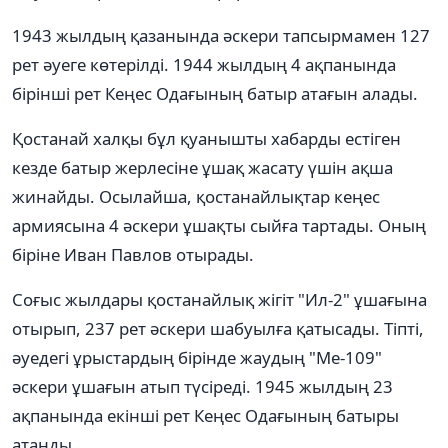
1943 жылдың қазанында әскери тапсырмамен 127
рет әуеге көтерілді. 1944 жылдың 4 ақпанында
бірінші рет Кеңес Одағының батыр атағын алады.
Қостанай халқы бұл қуанышты хабарды естіген
кезде батыр жерлесіне ұшақ жасату үшін ақша
жинайды. Осылайша, қостанайлықтар кеңес
армиясына 4 әскери ұшақты сыйға тартады. Оның
біріне Иван Павлов отырады.
Соғыс жылдары қостанайлық жігіт "Ил-2" ұшағына
отырып, 237 рет әскери шабуылға қатысады. Тіпті,
әуедегі ұрыстардың бірінде жаудың "Ме-109"
әскери ұшағын атып түсіреді. 1945 жылдың 23
ақпанында екінші рет Кеңес Одағының батыры
атанды.