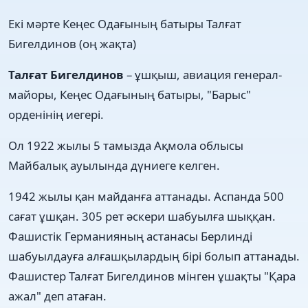
Екі мәрте Кеңес Одағының батыры Талғат
Бигелдинов (оң жақта)
Талғат Бигелдинов
– ұшқыш, авиация генерал-
майоры, Кеңес Одағының батыры, "Барыс"
орденінің иегері.
Ол 1922 жылы 5 тамызда Ақмола облысы
Майбалық ауылында дүниеге келген.
1942 жылы қан майданға аттанады. Аспанда 500
сағат ұшқан. 305 рет әскери шабуылға шыққан.
Фашистік Германияның астанасы Берлинді
шабуылдауға алғашқылардың бірі болып аттанады.
Фашистер Талғат Бигелдинов мінген ұшақты "Қара
ажал" деп атаған.