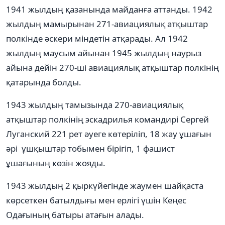
1941 жылдың қазанында майданға аттанды. 1942
жылдың мамырынан 271-авиациялық атқыштар
полкінде әскери міндетін атқарады. Ал 1942
жылдың маусым айынан 1945 жылдың наурыз
айына дейін 270-ші авиациялық атқыштар полкінің
қатарында болды.
1943 жылдың тамызында 270-авиациялық
атқыштар полкінің эскадрилья командирі Сергей
Луганский 221 рет әуеге көтеріліп, 18 жау ұшағын
әрі ұшқыштар тобымен бірігіп, 1 фашист
ұшағының көзін жояды.
1943 жылдың 2 қыркүйегінде жаумен шайқаста
көрсеткен батылдығы мен ерлігі үшін Кеңес
Одағының батыры атағын алады.