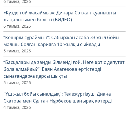
6 тамыз, 2026
«Күзде той жасаймыз»: Динара Сәтжан қуанышты
жаңалығымен бөлісті (ВИДЕО)
6 тамыз, 2026
“Кешірім сұраймын”: Сабыржан асаба 33 жыл бойы
малшы болған қарияға 10 жылқы сыйлады
5 тамыз, 2026
“Басқалары да заңды білмейді ғой. Неге әртіс депутат
бола алмайды?”: Баян Алагөзова әртістерді
сынағандарға қарсы шықты
5 тамыз, 2026
"Үш жыл бойы сыналдық": Тележүргізуші Диана
Скатова мен Сұлтан Нұрбеков шаңырақ көтерді
4 тамыз, 2026