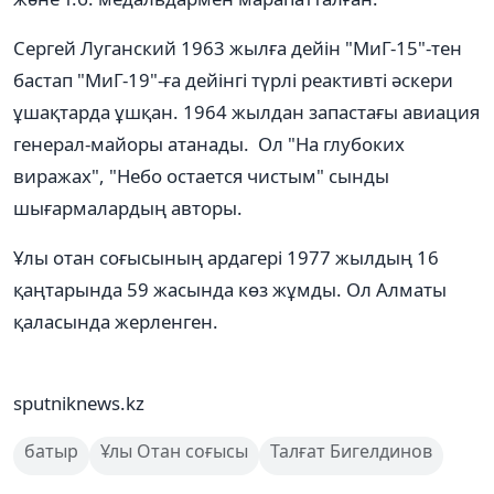
Сергей Луганский 1963 жылға дейін "МиГ-15"-тен
бастап "МиГ-19"-ға дейінгі түрлі реактивті әскери
ұшақтарда ұшқан. 1964 жылдан запастағы авиация
генерал-майоры атанады. Ол "Hа глубоких
виражах", "Hебо остается чистым" сынды
шығармалардың авторы.
Ұлы отан соғысының ардагері 1977 жылдың 16
қаңтарында 59 жасында көз жұмды. Ол Алматы
қаласында жерленген.
sputniknews.kz
батыр
Ұлы Отан соғысы
Талғат Бигелдинов