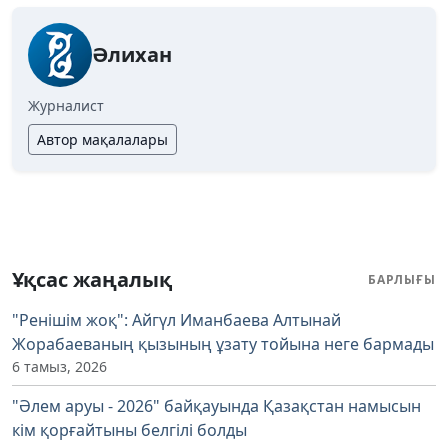
Әлихан
Журналист
Автор мақалалары
Ұқсас жаңалық
БАРЛЫҒЫ
"Ренішім жоқ": Айгүл Иманбаева Алтынай
Жорабаеваның қызының ұзату тойына неге бармады
6 тамыз, 2026
"Әлем аруы - 2026" байқауында Қазақстан намысын
кім қорғайтыны белгілі болды