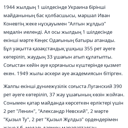
1944 жылдың 1 шілдесінде Украина бірінші
майданының бас қолбасшысы, маршал Иван
Коневтің жеке нұсқауымен "Алтын жұлдыз"
медалін иеленді. Ал осы жылдың 1 шілдесінде
екінші мәрте Кеңес Одағының батыры атанады.
Бұл уақытта қазақстандық ұшқыш 355 рет әуеге
көтеріліп, жаудың 33 ұшағын атып құлатыпты.
Соғыстан кейін әуе қорғанысы күштерінде қызмет
екен. 1949 жылы әскери әуе академиясын бітірген.
Жалпы екінші дүниежүзілік соғыста Луганский 390
рет әуеге көтеріліп, 37 жау ұшағының көзін жойған.
Сонымен қатар майданда көрсеткен ерліктері үшін
2 рет "Ленин", "Александр Невский", 2 мәрте
"Қызыл Ту", 2 рет "Қызыл Жұлдыз" ордендерімен
және т.б. медальдармен марапатталған.