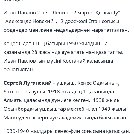
Иван Павлов 2 рет "Ленин", 2 мәрте "Қызыл Ту",
"Александр Невский", "2-дәрежелі Отан соғысы"
ордендерімен және медальдармен марапатталған.
Кеңес Одағының батыры 1950 жылдың 12
қазанында 28 жасында әуе апатынан қаза тапты.
Иван Павловтың мүсіні Қостанай қаласында
орнатылған.
Сергей Луганский
– ұшқыш, Кеңес Одағының
батыры, жазушы. 1918 жылдың 1 қазанында
Алматы қаласында дүниеге келген. 1938 жылы
Орынбордағы ұшқыштар мектебін, ал 1949 жылы
Мәскеудегі әскери-әуе академиясында білім алған.
1939-1940 жылдары кеңес-фин соғысына қатысқан.