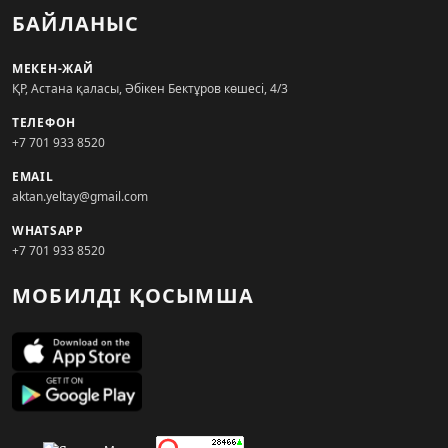
БАЙЛАНЫС
МЕКЕН-ЖАЙ
ҚР, Астана қаласы, Әбікен Бектұров көшесі, 4/3
ТЕЛЕФОН
+7 701 933 8520
EMAIL
aktan.yeltay@gmail.com
WHATSAPP
+7 701 933 8520
МОБИЛДІ ҚОСЫМША