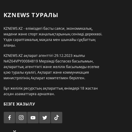
KZNEWS ТУРАЛЫ
KZNEWS.KZ - еліміздегі басты саяси, экономикалық,
мәдени және спорт жаңалықтарының сенімді дереккөзі.
Үздік сараптамалық мақала мен шынайы сұқбаттың
алаңы.
KZNEWS.KZ ақпарат агенттігі 29.12.2023 жылғы
№KZ64VPY00084819 Мерзімді баспасөз басылымын,
ақпараттық агенттікті және желілік басылымды есепке
қою туралы куәлігі, Ақпарат және коммуникация
министрлігінің Ақпарат комитетімен берілген.
Бұл желілік ресурстың ақпараттық өнімдері 18 жастан
асқан азаматтарға арналған.
БІЗГЕ ЖАЗЫЛУ