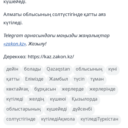
күшейеді.
Алматы облысының солтүстігінде қатты аяз
күтіледі.
Telegram арнасындағы маңызды жаңалықтар
«zakon.kz»
. Жазылу!
Дереккөз: https://kaz.zakon.kz/
дейін
болады
Qazaqstan
облысының
күні
қатты
Елімізде
Жамбыл
түсіп
тұман
көктайғақ
бұрқасын
жерлерде
жерлерінде
күтіледі
желдің
күшеюі
Қызылорда
облыстарының
күшейеді
дүйсенбі
солтүстігінде
күтіледіАқмола
күтіледіТүркістан