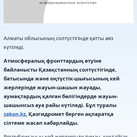
Алматы облысының солтүстігінде қатты аяз
күтіледі.
Атмосфералық фронттардың өтуіне
байланысты Қазақстанның солтүстігінде,
батысында және оңтүстік-шығысының кей
жерлерінде жауын-шашын жауады,
аумақтардың қалған бөлігіндерде жауын-
шашынсыз ауа райы күтіледі. Бұл туралы
zakon.kz
, Қазгидромет берген ақпаратқа
сілтеме жасап хабарлайды.
Республиканың кей жерлерінде тұман, көктайғақ,