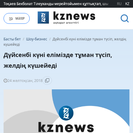
Тоқаев Бекболат Тілеуханды мерейтойымен құттықтап, шығармашылық т
Тоқаев Бекболат Тілеуханды мерейтойымен құттықтап, шығармашылық т
RU
KZ
МӘЗІР
Басты бет
/
Шоу-бизнес
/
Дүйсенбі күні елімізде тұман түсіп, желдің
күшейеді
Дүйсенбі күні елімізде тұман түсіп,
желдің күшейеді
24 желтоқсан, 2018