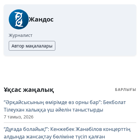
Жандос
Журналист
Автор мақалалары
Ұқсас жаңалық
БАРЛЫҒЫ
“Әрқайсысының өмірімде өз орны бар”: Бекболат
Тілеухан халыққа үш әйелін таныстырды
7 тамыз, 2026
“Дұғада болайық!”: Кенжебек Жанәбілов концерттің
алдында жансақтау бөліміне түсіп қалған