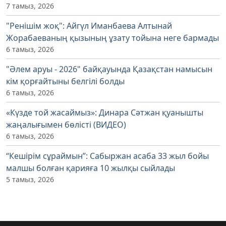
7 тамыз, 2026
"Ренішім жоқ": Айгүл Иманбаева Алтынай
Жорабаеваның қызының ұзату тойына неге бармады
6 тамыз, 2026
"Әлем аруы - 2026" байқауында Қазақстан намысын
кім қорғайтыны белгілі болды
6 тамыз, 2026
«Күзде той жасаймыз»: Динара Сәтжан қуанышты
жаңалығымен бөлісті (ВИДЕО)
6 тамыз, 2026
“Кешірім сұраймын”: Сабыржан асаба 33 жыл бойы
малшы болған қарияға 10 жылқы сыйлады
5 тамыз, 2026