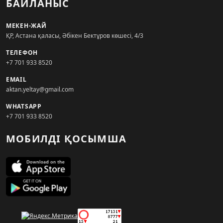
БАЙЛАНЫС
МЕКЕН-ЖАЙ
ҚР, Астана қаласы, Әбікен Бектұров көшесі, 4/3
ТЕЛЕФОН
+7 701 933 8520
EMAIL
aktan.yeltay@gmail.com
WHATSAPP
+7 701 933 8520
МОБИЛДІ ҚОСЫМША