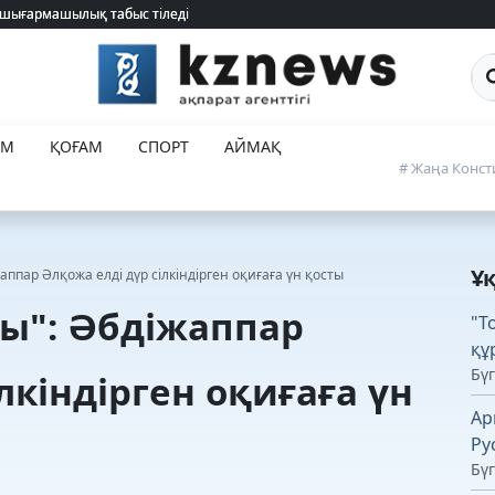
 шығармашылық табыс тіледі
 шығармашылық табыс тіледі
Са
ЕМ
ҚОҒАМ
СПОРТ
АЙМАҚ
# Жаңа Конст
Ұ
ппар Әлқожа елді дүр сілкіндірген оқиғаға үн қосты
ы": Әбдіжаппар
"Т
құ
Бүг
лкіндірген оқиғаға үн
Ар
Ру
Бүг