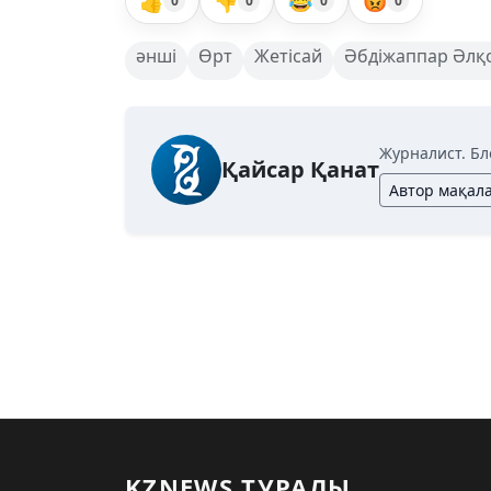
👍
👎
😂
😡
0
0
0
0
әнші
Өрт
Жетісай
Әбдіжаппар Әлқ
Журналист. Бл
Қайсар Қанат
Автор мақал
KZNEWS ТУРАЛЫ