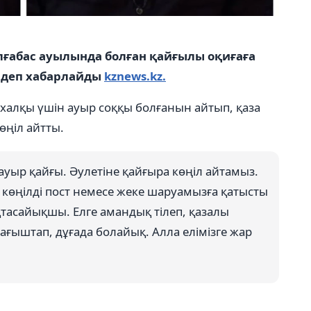
ғабас ауылында болған қайғылы оқиғаға
, деп хабарлайды
kznews.kz.
 халқы үшін ауыр соққы болғанын айтып, қаза
өңіл айтты.
ауыр қайғы. Әулетіне қайғыра көңіл айтамыз.
ң көңілді пост немесе жеке шаруамызға қатысты
қтасайықшы. Елге амандық тілеп, қазалы
ағыштап, дұғада болайық. Алла елімізге жар