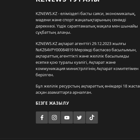
KZNEWS.KZ - еліміздегі басты саяси, экономикалық,
мәдени және спорт жаңалықтарының сенімді
дереккөзі. Үздік сараптамалық мақала мен шынайы
сұқбаттың алаңы.
KZNEWS.KZ ақпарат агенттігі 29.12.2023 жылғы
№KZ64VPY00084819 Мерзімді баспасөз басылымын,
ақпараттық агенттікті және желілік басылымды
есепке қою туралы куәлігі, Ақпарат және
коммуникация министрлігінің Ақпарат комитетімен
берілген.
Бұл желілік ресурстың ақпараттық өнімдері 18 жаста
асқан азаматтарға арналған.
БІЗГЕ ЖАЗЫЛУ