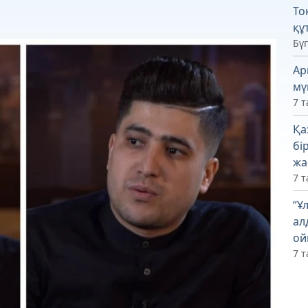
То
құ
Бүг
Ар
мү
7 т
Қа
бі
жа
7 т
“Ұ
ал
ой
7 т