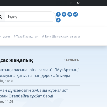
RU
KZ
йттан іздеу
итуция
# Таза Қазақстан
# Таяу Шығыс қақтығысы
қсас жаңалық
БАРЛЫҒЫ
оптың арасына іріткі салған": "МузАрттың"
рылуына қатысты тың дерек айтылды
ін, 14:31
ман Дүйсеновтің жұбайы журналист
слан Өтепбайға сұхбат берді
ін, 11:58