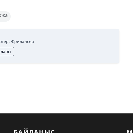
ожа
огер. Фрилансер
алары
БАЙЛАНЫС
М