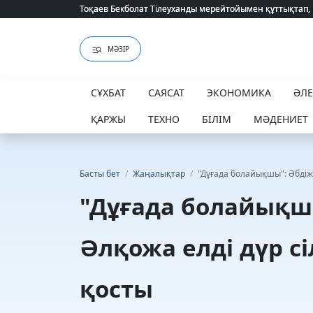
Тоқаев Бекболат Тілеуханды мерейтойымен құттықтап,
Тоқаев Бекболат Тілеуханды мерейтойымен құттықтап,
МӘЗІР
СҰХБАТ
САЯСАТ
ЭКОНОМИКА
ӘЛ
ҚАРЖЫ
ТЕХНО
БІЛІМ
МӘДЕНИЕТ
Басты бет
/
Жаңалықтар
/
"Дұғада болайықшы": Әбдіжа
"Дұғада болайықш
Әлқожа елді дүр сі
қосты