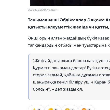
ашық дереккөзден
Танымал әнші Әбдіжаппар Әлқожа Ал
қатысты әлеуметтік желіде үн қатты
Әнші орын алған жағдайдың бүкіл қазақ
тапқандардың отбасы мен туыстарына к
"Жетісайдағы оқиға барша қазақ үшін 
Құрметті оқырман-достар! Бүгін-ерте
сторис салмай, қайғыға дұғамен орта
шаңыраққа көңіл білдіру үшін Құран б
болсын", – деп жазды ол.