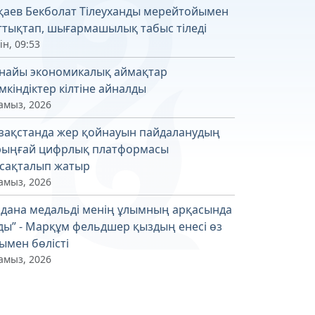
қаев Бекболат Тілеуханды мерейтойымен
ттықтап, шығармашылық табыс тіледі
ін, 09:53
найы экономикалық аймақтар
мкіндіктер кілтіне айналды
амыз, 2026
зақстанда жер қойнауын пайдаланудың
рыңғай цифрлық платформасы
сақталып жатыр
амыз, 2026
лдана медальді менің ұлымның арқасында
ды” - Марқұм фельдшер қыздың енесі өз
ымен бөлісті
амыз, 2026