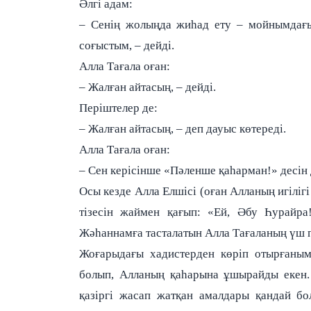
Әлгі адам:
– Сенің жолыңда жиһад ету – мойнымдағы
соғыстым, – дейді.
Алла Тағала оған:
– Жалған айтасың, – дейді.
Періштелер де:
– Жалған айтасың, – деп дауыс көтереді.
Алла Тағала оған:
– Сен керісінше «Пәленше қаһарман!» десін 
Осы кезде Алла Елшісі (оған Алланың игіліг
тізесін жаймен қағып: «Ей, Әбу Һурайр
Жәһаннамға тасталатын Алла Тағаланың үш пе
Жоғарыдағы хадистерден көріп отырғаным
болып, Алланың қаһарына ұшырайды екен.
қазіргі жасап жатқан амалдары қандай б