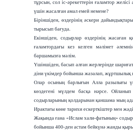
тұрсын, сол іс-әрекеттерін ғаламтор желіс
үшін жасалған амал емей немене?
Біріншіден, өздерінің әскери дайындықта
тырысып бағуда.
Екіншіден, содырлар өздерінің жасаған қ
ғаламтордағы кез келген мәлімет әлемні
баршамызға мәлім.
Үшіншіден, басып алған жерлерінде шариғат
діни үкімдер бойынша жазалап, жұртшылық 
Олар осының барлығын Алла разылығы үші
көздегені мүлдем басқа нәрсе. Ойланып
содырларының қолдарынан қаншама мың ада
Ирактағы көне тарихи ескерткіштер мен жә
Жақында ғана «Ислам хали-фатының» содырл
бойынша 400-ден астам бейкүнә жанды қырып