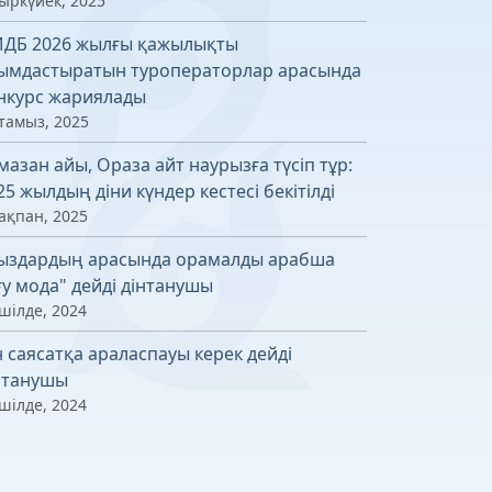
қыркүйек, 2025
ДБ 2026 жылғы қажылықты
ымдастыратын туроператорлар арасында
нкурс жариялады
 тамыз, 2025
мазан айы, Ораза айт наурызға түсіп тұр:
25 жылдың діни күндер кестесі бекітілді
ақпан, 2025
ыздардың арасында орамалды арабша
ғу мода" дейді дінтанушы
шілде, 2024
н саясатқа араласпауы керек дейді
нтанушы
шілде, 2024