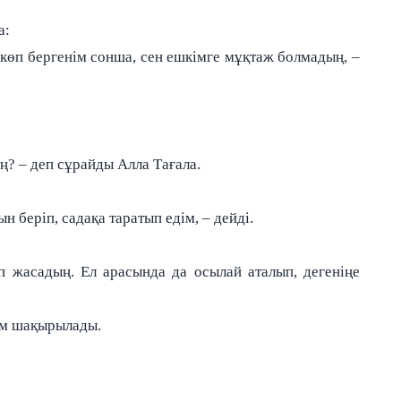
а:
 көп бергенім сонша, сен ешкімге мұқтаж болмадың, –
ң? – деп сұрайды Алла Тағала.
беріп, садақа таратып едім, – дейді.
п жасадың. Ел арасында да осылай аталып, дегеніңе
ам шақырылады.