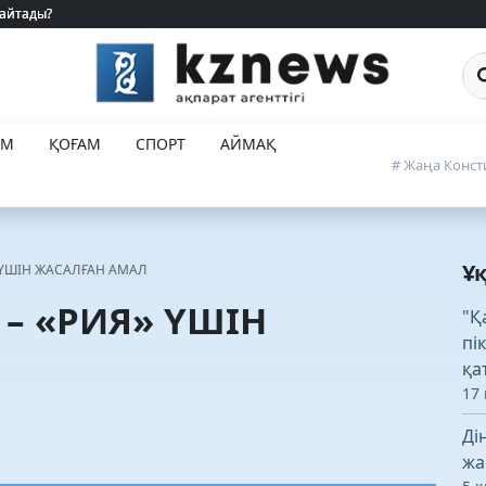
 айтады?
 айтады?
Са
ЕМ
ҚОҒАМ
СПОРТ
АЙМАҚ
# Жаңа Конст
Ұ
 ҮШІН ЖАСАЛҒАН АМАЛ
– «РИЯ» ҮШІН
"Қ
пі
қа
17
Ді
жа