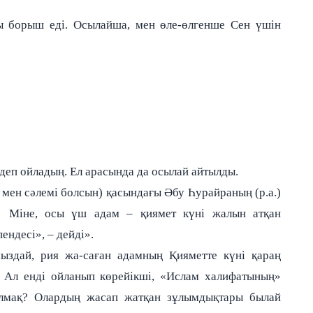
 борыш еді. Осылайша, мен өле-өлгенше Сен үшін
деп ойладың. Ел арасында да осылай айтылды.
і мен сәлемі болсын) қасындағы Әбу Һурайраның (р.а.)
а! Міне, осы үш адам – қиямет күні жалын атқан
ндесі», – дейді».
ыздай, рия жа-саған адамның Қияметте күні қараң
 Ал енді ойланып көрейікші, «Ислам халифатының»
олмақ? Олардың жасап жатқан зұлымдықтары былай