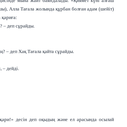
адисінде мына жайт баяндалады: «Қиямет күні алғаш
ы), Алла Тағала жолында құрбан болған адам (шейіт)
а қариға:
? – деп сұрайды.
? – деп Хақ Тағала қайта сұрайды.
 – дейді.
қари!» десін деп оқыдың және ел арасында осылай