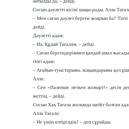
айтылды да, – дейді.
Сосын дәулетті кісіні шақы-рады. Алла Тағал
– Мен саған дәулет берген жоқпын ба? Тіпті
дейді.
Дәулетті адам:
– Иә, Құдай Тағалам, – дейді.
– Саған бергендеріммен қандай амал жасады
Әлгі адам:
– Ағайын-туыстарыма, жақындарыма қол ұшын 
Алла:
– Сен «Пәленше неткен жомарт!» десін де
жеттің, – дейді.
Сосын Хақ Тағала жолында шейіт болған ад
Алла Тағала:
– Не үшін өлтірілдің? – деп сұрайды.