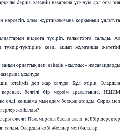
і арқылы барша әлемнің назарына ұсынуы дәл осы рия
рын көрсетіп, әлем жұртшылығына қорқыныш ұялатуға
иянаттарын видеоға түсіріп, ғаламторға салады. Ал
ң түкпір-түкпіріне көзді ашып жұмғанша жететіні
 заңын орнаттық деп, өзіндік «қылмыс» жасағандарды
назарына ұсынуда.
н істейміз деп жар салуда. Бұл өтірік. Олардың
 қараңыз, белгілі бір мерзім аралығында, ИШИМ
м өлді, қаншама мың адам босқын атанды, Сирия мен
дігерлер жойылды?
ары ежелгі Пальмираны басып алып, кейбір деректер
 салды. Олардың көбі әйелдер мен балалар.