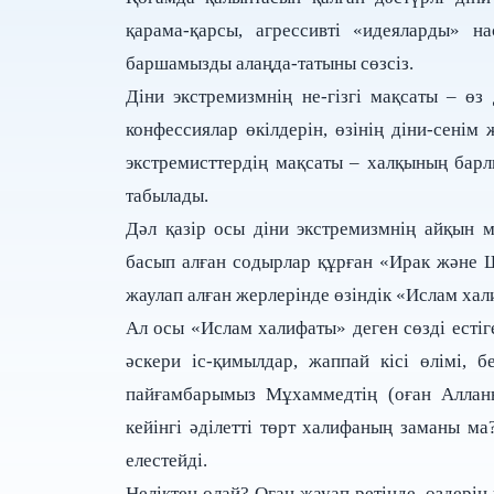
қарама-қарсы, агрессивті «идеяларды» на
баршамызды алаңда-татыны сөзсіз.
Діни экстремизмнің не-гізгі мақсаты – ө
конфессиялар өкілдерін, өзінің діни-сені
экстремисттердің мақсаты – халқының барл
табылады.
Дәл қазір осы діни экстремизмнің айқын м
басып алған содырлар құрған «Ирак және Ш
жаулап алған жерлерінде өзіндік «Ислам ха
Ал осы «Ислам халифаты» деген сөзді естіг
әскери іс-қимылдар, жаппай кісі өлімі, 
пайғамбарымыз Мұхаммедтің (оған Алланың
кейінгі әділетті төрт халифаның заманы ма
елестейді.
Неліктен олай? Оған жауап ретінде, өздері