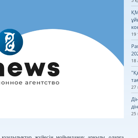
5 
ҚМ
ұй
ко
19
Ра
20
18 
"Қ
та
27 
Ді
ді
25 
и құндылықтар жүйесін мойындамау арқылы, оларға