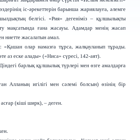
өздерінің іс-әрекеттерін барынша жариялауға, әлемге
шылдықтың белгісі. «Рия» дегеніміз – құлшылықты
ту мақсатында ғана жасауы. Адамдар менің жасап
ен ниетте жасалатын амал.
і: «Қашан олар намазға тұрса, жалқауланып тұрады.
е аз еске алады» («Ниса» сүресі, 142-аят).
 Діндегі барлық құлшылық түрлері мен өзге амалдарға
н Алланың игілігі мен сәлемі болсын) өзінің бір
сғар (кіші ширк), – деген.
кен.