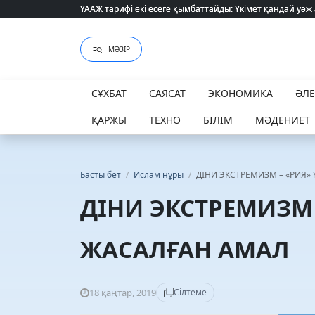
ҮААЖ тарифі екі есеге қымбаттайды: Үкімет қандай уәж
ҮААЖ тарифі екі есеге қымбаттайды: Үкімет қандай уәж
МӘЗІР
СҰХБАТ
САЯСАТ
ЭКОНОМИКА
ӘЛ
ҚАРЖЫ
ТЕХНО
БІЛІМ
МӘДЕНИЕТ
Басты бет
/
Ислам нұры
/
ДІНИ ЭКСТРЕМИЗМ – «РИЯ»
ДІНИ ЭКСТРЕМИЗМ 
ЖАСАЛҒАН АМАЛ
18 қаңтар, 2019
Сілтеме