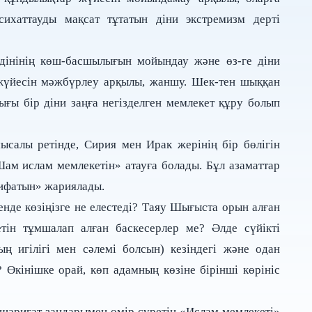
сихаттауды мақсат тұтатын діни экстремизм дерті
з дінінің көш-басшылығын мойындау және өз-ге діни
м жүйесін мәжбүрлеу арқылы, жаншу. Шек-тен шыққан
ығы бір діни заңға негізделген мемлекет құру болып
ысалы ретінде, Сирия мен Ирак жерінің бір бөлігін
ам ислам мемлекетін» атауға болады. Бұл азаматтар
лифатын» жариялады.
енде көзіңізге не елестеді? Таяу Шығыста орын алған
бетін тұмшалап алған баскесерлер ме? Әлде сүйікті
 игілігі мен сәлемі болсын) кезіндегі және одан
? Өкінішке орай, көп адамның көзіне бірінші көрініс
н шариғат заңдарымен өмір сүретін «Ислам мемлекеті»