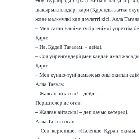
Әбу Һурайрадан (р.а.) жеткен басқа бір х
шақырылатындар: қари (Құранды жатқа оқуш
және мал-мүлкі көп дәулетті кісі. Алла Тағал
– Мен саған Елшіме түсіргенімді үйреттім бе
Қари:
– Иә, Құдай Тағалам, – дейді.
– Сол үйренгендеріңмен қандай амал жасадың
Қари:
– Мен күндіз-түні дамылсыз оны оқитын едім,
Алла Тағала:
– Жалған айтасың! – дейді.
Періштелер де оған:
– Жалған айтасың! – деп дауыс көтереді.
Алла Тағала оған:
– Сен керісінше, «Пәленше Құран оқиды, 