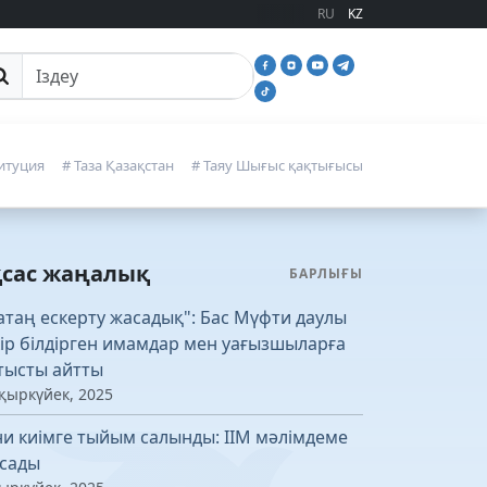
RU
KZ
йттан іздеу
итуция
# Таза Қазақстан
# Таяу Шығыс қақтығысы
қсас жаңалық
БАРЛЫҒЫ
атаң ескерту жасадық": Бас Мүфти даулы
кір білдірген имамдар мен уағызшыларға
тысты айтты
 қыркүйек, 2025
ни киімге тыйым салынды: ІІМ мәлімдеме
сады