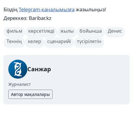
Біздің
Telegram-каналымызға
жазылыңыз!
Дереккөз: Baribar.kz
фильм
көрсетіледі
жылы
бойынша
Денис
Теннің
келер
сценарийі
түсірілетін
Санжар
Журналист
Автор мақалалары