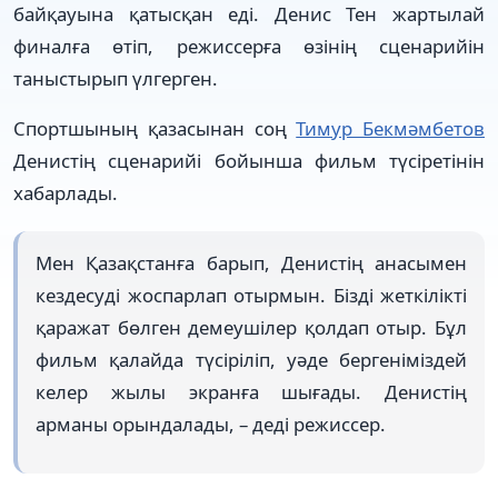
байқауына қатысқан еді. Денис Тен жартылай
финалға өтіп, режиссерға өзінің сценарийін
таныстырып үлгерген.
Спортшының қазасынан соң
Тимур Бекмәмбетов
Денистің сценарийі бойынша фильм түсіретінін
хабарлады.
Мен Қазақстанға барып, Денистің анасымен
кездесуді жоспарлап отырмын. Бізді жеткілікті
қаражат бөлген демеушілер қолдап отыр. Бұл
фильм қалайда түсіріліп, уәде бергеніміздей
келер жылы экранға шығады. Денистің
арманы орындалады, – деді режиссер.