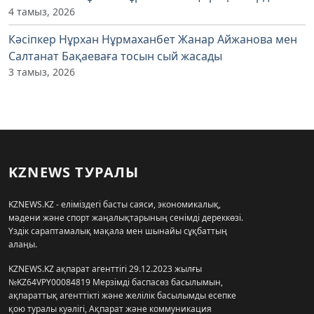
4 тамыз, 2026
Кәсіпкер Нұрхан Нұрмаханбет Жанар Айжанова мен
Салтанат Бақаеваға тосын сый жасады
3 тамыз, 2026
KZNEWS ТУРАЛЫ
KZNEWS.KZ - еліміздегі басты саяси, экономикалық,
мәдени және спорт жаңалықтарының сенімді дереккөзі.
Үздік сараптамалық мақала мен шынайы сұқбаттың
алаңы.
KZNEWS.KZ ақпарат агенттігі 29.12.2023 жылғы
№KZ64VPY00084819 Мерзімді баспасөз басылымын,
ақпараттық агенттікті және желілік басылымды есепке
қою туралы куәлігі, Ақпарат және коммуникация