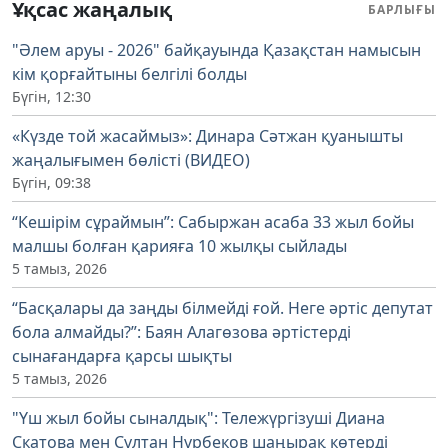
Ұқсас жаңалық
БАРЛЫҒЫ
"Әлем аруы - 2026" байқауында Қазақстан намысын
кім қорғайтыны белгілі болды
Бүгін, 12:30
«Күзде той жасаймыз»: Динара Сәтжан қуанышты
жаңалығымен бөлісті (ВИДЕО)
Бүгін, 09:38
“Кешірім сұраймын”: Сабыржан асаба 33 жыл бойы
малшы болған қарияға 10 жылқы сыйлады
5 тамыз, 2026
“Басқалары да заңды білмейді ғой. Неге әртіс депутат
бола алмайды?”: Баян Алагөзова әртістерді
сынағандарға қарсы шықты
5 тамыз, 2026
"Үш жыл бойы сыналдық": Тележүргізуші Диана
Скатова мен Сұлтан Нұрбеков шаңырақ көтерді