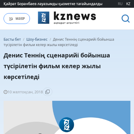
Қайрат Боранбаев лауазымды қызметке тағайындалды
Қайрат Боранбаев лауазымды қызметке тағайындалды
RU
KZ
МӘЗІР
Басты бет
/
Шоу-бизнес
/
Денис Теннің сценарийі бойынша
түсірілетін фильм келер жылы көрсетіледі
Денис Теннің сценарийі бойынша
түсірілетін фильм келер жылы
көрсетіледі
10 желтоқсан, 2018