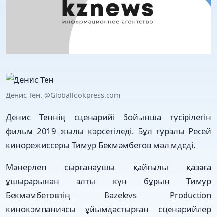
Денис Тен. @Globallookpress.com
Денис Теннің сценарийі бойынша түсірілетін
фильм 2019 жылы көрсетіледі. Бұл туралы Ресей
кинорежиссеры Тимур Бекмәмбетов мәлімдеді.
Мәнерлеп сырғанаушы қайғылы қазаға
ұшырарынан алты күн бұрын Тимур
Бекмәмбетовтің Bazelevs Production
кинокомпаниясы ұйымдастырған сценарийлер