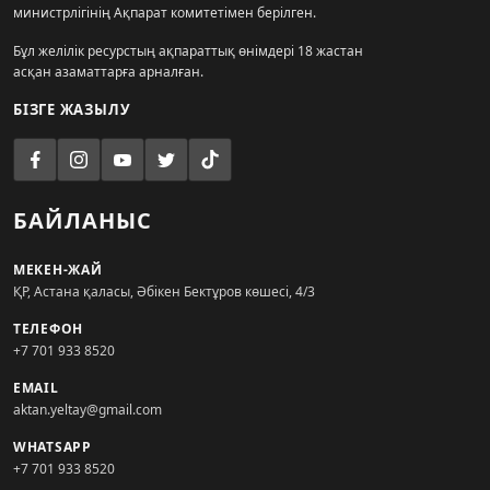
министрлігінің Ақпарат комитетімен берілген.
Бұл желілік ресурстың ақпараттық өнімдері 18 жастан
асқан азаматтарға арналған.
БІЗГЕ ЖАЗЫЛУ
БАЙЛАНЫС
МЕКЕН-ЖАЙ
ҚР, Астана қаласы, Әбікен Бектұров көшесі, 4/3
ТЕЛЕФОН
+7 701 933 8520
EMAIL
aktan.yeltay@gmail.com
WHATSAPP
+7 701 933 8520