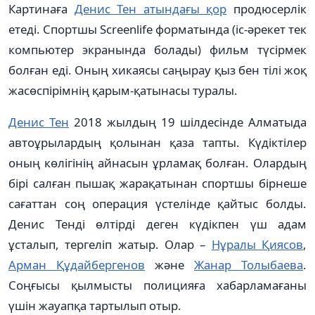
Картинаға
Денис Тен атындағы қор
продюсерлік
етеді. Спортшы Screenlife форматында (іс-әрекет тек
компьютер экранында болады) фильм түсірмек
болған еді. Оның хикаясы саңырау қыз бен тілі жоқ
жасөспірімнің қарым-қатынасы туралы.
Денис Тен
2018 жылдың 19 шілдесінде Алматыда
автоұрылардың қолынан қаза тапты. Күдіктілер
оның көлігінің айнасын ұрламақ болған. Олардың
бірі салған пышақ жарақатынан спортшы бірнеше
сағаттан соң операция үстелінде қайтыс болды.
Денис Тенді өлтірді деген күдікпен үш адам
ұсталып, тергеліп жатыр. Олар –
Нұралы Қиясов
,
Арман Құдайбергенов
және
Жанар Толыбаева
.
Соңғысы қылмысты полицияға хабарламағаны
үшін жауапқа тартылып отыр.