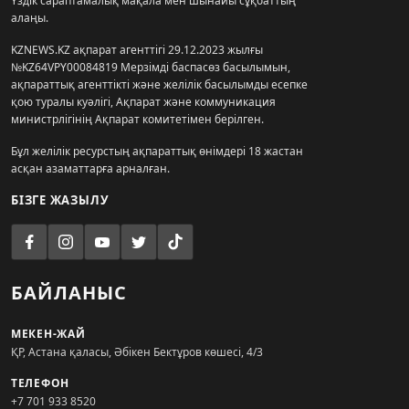
Үздік сараптамалық мақала мен шынайы сұқбаттың
алаңы.
KZNEWS.KZ ақпарат агенттігі 29.12.2023 жылғы
№KZ64VPY00084819 Мерзімді баспасөз басылымын,
ақпараттық агенттікті және желілік басылымды есепке
қою туралы куәлігі, Ақпарат және коммуникация
министрлігінің Ақпарат комитетімен берілген.
Бұл желілік ресурстың ақпараттық өнімдері 18 жастан
асқан азаматтарға арналған.
БІЗГЕ ЖАЗЫЛУ
БАЙЛАНЫС
МЕКЕН-ЖАЙ
ҚР, Астана қаласы, Әбікен Бектұров көшесі, 4/3
ТЕЛЕФОН
+7 701 933 8520