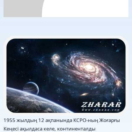
1955 жылдың 12 ақпанында КСРО-ның Жоғарғы
Кеңесі ақылдаса келе, континенталды