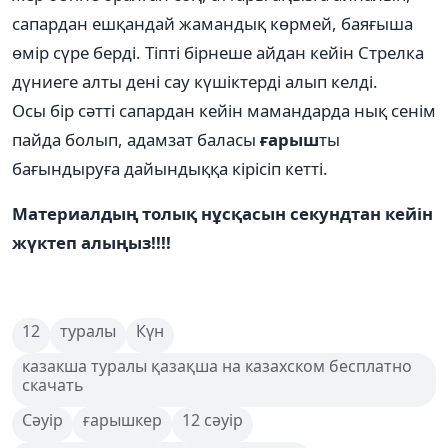
сапардан ешқандай жамандық көрмей, баяғыша
өмір сүре берді. Тіпті бірнеше айдан кейін Стрелка
дүниеге алты дені сау күшіктерді алып келді.
Осы бір сәтті сапардан кейін мамандарда нық сенім
пайда болып, адамзат баласы
ғарыш
ты
бағындыруға дайындыққа кірісіп кетті.
Материалдың толық нұсқасын секундтан кейін
жүктеп алыңыз!!!!
12
туралы
Күн
казакша туралы қазақша на казахском бесплатно
скачать
Сәуір
ғарышкер
12 сәуір