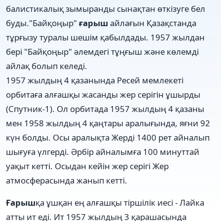
балистикалық зымыранды сынақтан өткізуге бел
буды."Байқоңыр"
ғарыш
айлағын Қазақстанда
тұрғызу туралы шешім қабылдады. 1957 жылдан
бері "Байқоңыр" әлемдегі тұңғыш және көлемді
айлақ болып келеді.
1957 жылдың 4 қазанында Ресей мемлекеті
орбитаға алғашқы жасанды жер серігін ұшырды
(Спутник-1). Ол орбитада 1957 жылдың 4 қазаны
мен 1958 жылдың 4 қаңтары аралығында, яғни 92
күн болды. Осы аралықта Жерді 1400 рет айналып
шығуға үлгерді. Әрбір айналымға 100 минуттай
уақыт кетті. Осыдан кейін жер серігі Жер
атмосферасында жанып кетті.
Ғарыш
қа ұшқан ең алғашқы тіршілік иесі - Лайка
атты ит еді. Ит 1957 жылдың 3 қарашасында