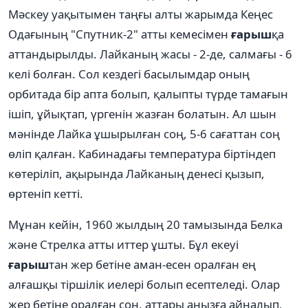
Мәскеу уақытымен таңғы алты жарымда Кеңес
Одағының "Спутник-2" атты кемесімен
ғарыш
қа
аттандырылды. Лайканың жасы - 2-де, салмағы - 6
келі болған. Сол кездегі басылымдар оның
орбитада бір апта болып, қалыпты түрде тамағын
ішіп, ұйықтап, үргенін жазған болатын. Ал шын
мәнінде Лайка ұшырылған соң, 5-6 сағаттан соң
өліп қалған. Кабинадағы температура біртіндеп
көтеріліп, ақырында Лайканың денесі қызып,
өртеніп кетті.
Мұнан кейін, 1960 жылдың 20 тамызында Белка
және Стрелка атты иттер ұшты. Бұл екеуі
ғарыш
тан жер бетіне аман-есен оралған ең
алғашқы тіршілік иелері болып есептеледі. Олар
жер бетіне оралған соң, аттары аңызға айналып,