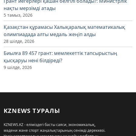
Грант иегерлері қашан белгілі болады?: Министрлік
нақты мерзімді атады
5 тамыз, 2026
Қазақстан құрамасы Халықаралық математикалық
олимпиадада алты медаль жеңіп алды
28 шілде, 2026
Биылға 89 457 грант: мемлекеттік тапсырыстың
қысқаруы нені білдіреді?
9 шілде, 2026
KZNEWS ТУРАЛЫ
KZNEWS.KZ - еліміздегі басты саяси, экономикалық,
мәдени және спорт жаңалықтарының сенімді дереккөзі.