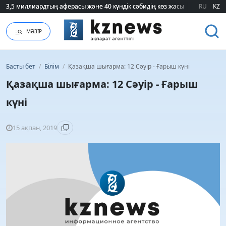
RU
KZ
75 мың білім гранты кімдерге бұйырады?
МӘЗІР
Басты бет
/
Білім
/
Қазақша шығарма: 12 Сәуір - Ғарыш күні
Қазақша шығарма: 12 Сәуір - Ғарыш
күні
15 ақпан, 2019