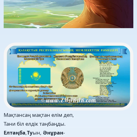
Мақтансаң мақтан елім деп,
Тани біл елдік таңбаңды.
Елтаңба
,
Ту
ын,
Әнұран
-