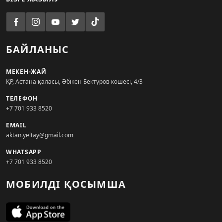
БАЙЛАНЫС
МЕКЕН-ЖАЙ
ҚР, Астана қаласы, Әбікен Бектұров көшесі, 4/3
ТЕЛЕФОН
+7 701 933 8520
EMAIL
aktan.yeltay@gmail.com
WHATSAPP
+7 701 933 8520
МОБИЛДІ ҚОСЫМША