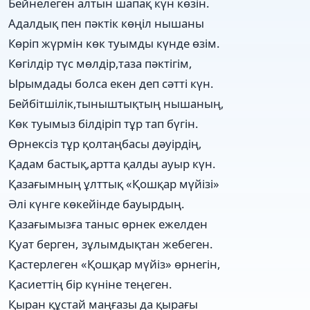
Бейнелеген алтын шапақ күн көзін.
Адалдық пен пәктік көңіл нышаны
Көріп жүрмін көк туымды күнде өзім.
Көгілдір түс мөлдір,таза пәктігім,
Ырымдады болса екен деп сәтті күн.
Бейбітшілік,тыныштықтың нышаның,
Көк туымыз білдіріп тұр тап бүгін.
Өрнексіз тұр қолтаңбасы дәуірдің,
Қадам бастық,артта қалды ауыр күн.
Қазағымның ұлттық «Қошқар мүйізі»
Әлі күнге көкейінде бауырдың.
Қазағымызға таныс өрнек ежелден
Қуат берген, зұлымдықтан жебеген.
Қастерлеген «Қошқар мүйіз» өрнегін,
Қасиеттің бір күніне теңеген.
Қыран құстай маңғазы да қырағы