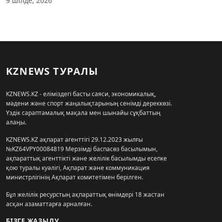
9 шілде, 2026
KZNEWS ТУРАЛЫ
KZNEWS.KZ - еліміздегі басты саяси, экономикалық,
мәдени және спорт жаңалықтарының сенімді дереккөзі.
Үздік сараптамалық мақала мен шынайы сұқбаттың
алаңы.
KZNEWS.KZ ақпарат агенттігі 29.12.2023 жылғы
№KZ64VPY00084819 Мерзімді баспасөз басылымын,
ақпараттық агенттікті және желілік басылымды есепке
қою туралы куәлігі, Ақпарат және коммуникация
министрлігінің Ақпарат комитетімен берілген.
Бұл желілік ресурстың ақпараттық өнімдері 18 жастан
асқан азаматтарға арналған.
БІЗГЕ ЖАЗЫЛУ