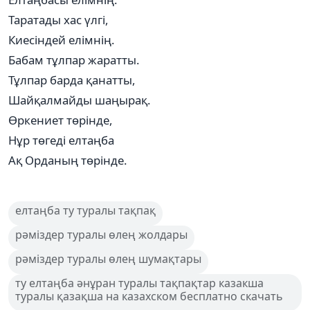
Таратады хас үлгі,
Киесіндей елімнің.
Бабам тұлпар жаратты.
Тұлпар барда қанатты,
Шайқалмайды шаңырақ.
Өркениет төрінде,
Нұр төгеді елтаңба
Ақ Орданың төрінде.
елтаңба ту туралы тақпақ
рәміздер туралы өлең жолдары
рәміздер туралы өлең шумақтары
ту елтаңба әнұран туралы тақпақтар казакша
туралы қазақша на казахском бесплатно скачать