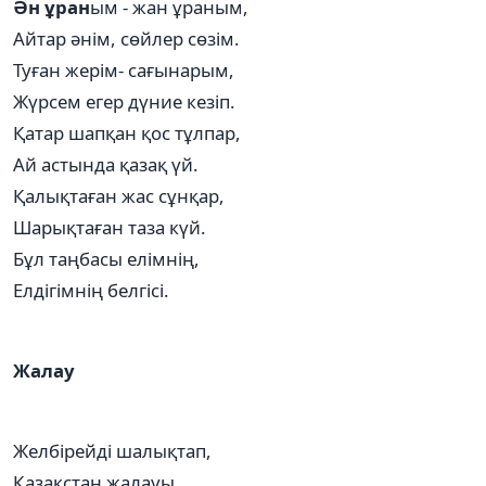
Ән ұран
ым - жан ұраным,
Айтар әнім, сөйлер сөзім.
Туған жерім- сағынарым,
Жүрсем егер дүние кезіп.
Қатар шапқан қос тұлпар,
Ай астында қазақ үй.
Қалықтаған жас сұнқар,
Шарықтаған таза күй.
Бұл таңбасы елімнің,
Елдігімнің белгісі.
Жалау
Желбірейді шалықтап,
Қазақстан жалауы.