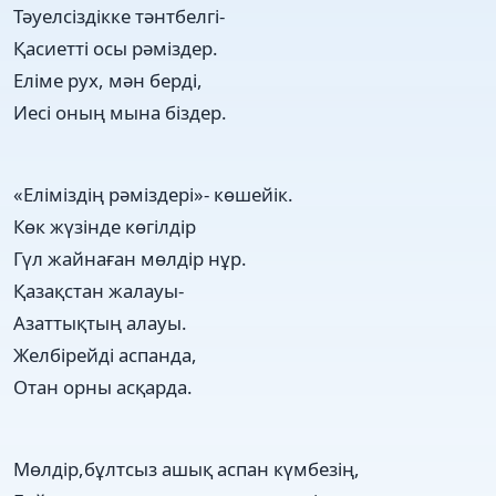
Тәуелсіздікке тәнтбелгі-
Қасиетті осы рәміздер.
Еліме рух, мән берді,
Иесі оның мына біздер.
«Еліміздің рәміздері»- көшейік.
Көк жүзінде көгілдір
Гүл жайнаған мөлдір нұр.
Қазақстан жалауы-
Азаттықтың алауы.
Желбірейді аспанда,
Отан орны асқарда.
Мөлдір,бұлтсыз ашық аспан күмбезің,