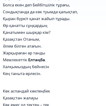
Болса екен деп Бейбітшілік тұрағы,
Сондықтанда да көк туымда қалықтап,
Қыран бүркіт қанат жайып тұрады.
Өр қанатты сұңқардың
Қанатымен шырқар кім?
Қазақстан Отаным,
Әлем білген атағын.
Жарқыраған әр танды
Мемлекеттік
Елтаңба
.
Халқымыздың бейнесін
Кең таныта өрлесін.
Көк аспандай көкпеңбек
Қазақстан жалауы
Көк емес ол тектен – тек