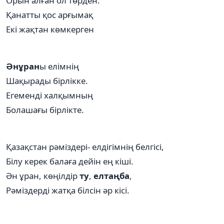
Орын алған ол төрден.
Қанатты қос арғымақ
Екі жақтан көмкерген
Әнұран
ы елімнің
Шақырады бірлікке.
Егеменді халқымның
Болашағы бірлікте.
Қазақстан рәміздері- елдігімнің белгісі,
Білу керек балаға дейін ең кіші.
Ән ұран, көңілдір
ту
,
елтаңба
,
Рәміздерді жатқа білсін әр кісі.