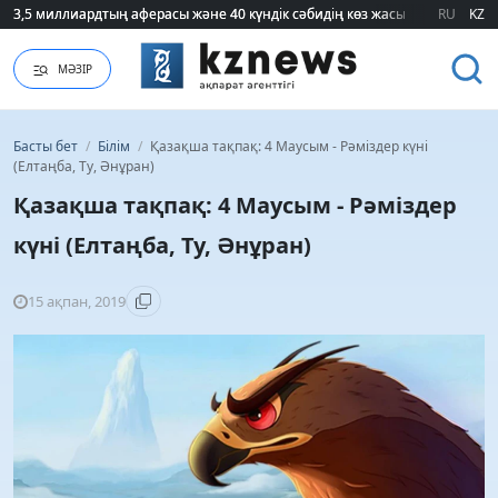
3,5 миллиардтың аферасы және 40 күндік сәбидің көз жасы: Медицинад
3,5 миллиардтың аферасы және 40 күндік сәбидің көз жасы: Медицинад
RU
KZ
МӘЗІР
Басты бет
/
Білім
/
Қазақша тақпақ: 4 Маусым - Рәміздер күні
(Елтаңба, Ту, Әнұран)
Қазақша тақпақ: 4 Маусым - Рәміздер
күні (Елтаңба, Ту, Әнұран)
15 ақпан, 2019