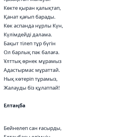
Көкте қыран қалықтап,
Қанат қағып барады.
Көк аспанда нұрлы Күн,
Күлімдейді далама.
Бақыт тілеп тұр бүгін
Ол барлық пәк балаға.
Ұлттық өрнек мұрамыз
Адастырмас мұраттай.
Нық көтеріп тұрамыз,
Жалауды біз құлатпай!
Елтаңба
Бейнелеп сан ғасырды,
Елтаңбасы елімнің.