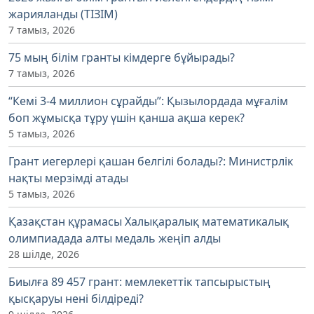
жарияланды (ТІЗІМ)
7 тамыз, 2026
75 мың білім гранты кімдерге бұйырады?
7 тамыз, 2026
“Кемі 3-4 миллион сұрайды”: Қызылордада мұғалім
боп жұмысқа тұру үшін қанша ақша керек?
5 тамыз, 2026
Грант иегерлері қашан белгілі болады?: Министрлік
нақты мерзімді атады
5 тамыз, 2026
Қазақстан құрамасы Халықаралық математикалық
олимпиадада алты медаль жеңіп алды
28 шілде, 2026
Биылға 89 457 грант: мемлекеттік тапсырыстың
қысқаруы нені білдіреді?