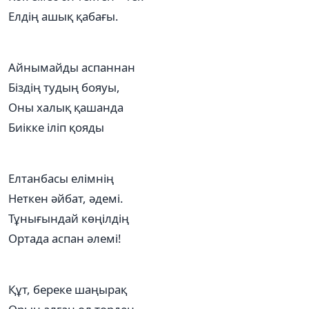
Елдің ашық қабағы.
Айнымайды аспаннан
Біздің тудың бояуы,
Оны халық қашанда
Биікке іліп қояды
Елтанбасы елімнің
Неткен әйбат, әдемі.
Тұнығындай көңілдің
Ортада аспан әлемі!
Құт, береке шаңырақ