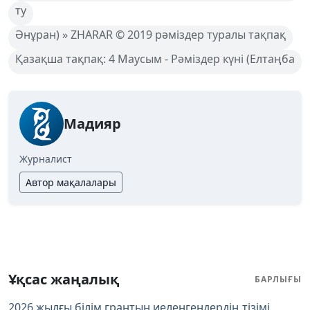
ту
Әнұран) » ZHARAR © 2019 рәміздер туралы тақпақ
Қазақша тақпақ: 4 Маусым - Рәміздер күні (Елтаңба
Мадияр
Журналист
Автор мақалалары
Ұқсас жаңалық
БАРЛЫҒЫ
2026 жылғы білім грантын иеленгендердің тізімі