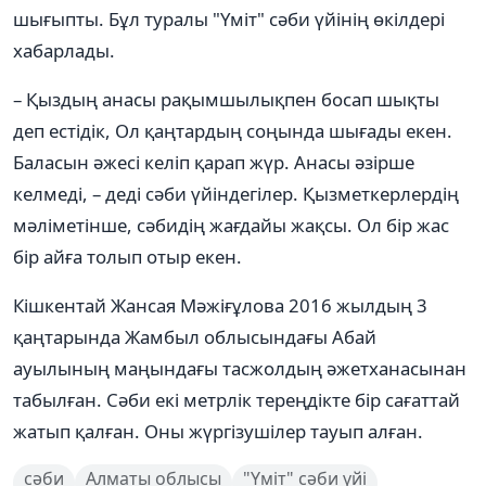
шығыпты. Бұл туралы "Үміт" сәби үйінің өкілдері
хабарлады.
– Қыздың анасы рақымшылықпен босап шықты
деп естідік, Ол қаңтардың соңында шығады екен.
Баласын әжесі келіп қарап жүр. Анасы әзірше
келмеді, – деді сәби үйіндегілер. Қызметкерлердің
мәліметінше, сәбидің жағдайы жақсы. Ол бір жас
бір айға толып отыр екен.
Кішкентай Жансая Мәжіғұлова 2016 жылдың 3
қаңтарында Жамбыл облысындағы Абай
ауылының маңындағы тасжолдың әжетханасынан
табылған. Сәби екі метрлік тереңдікте бір сағаттай
жатып қалған. Оны жүргізушілер тауып алған.
сәби
Алматы облысы
"Үміт" сәби үйі