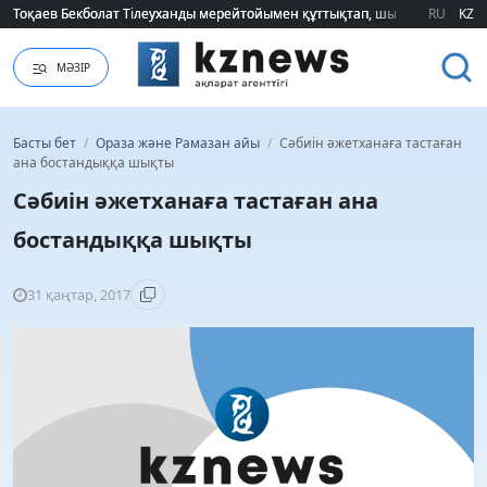
Тоқаев Бекболат Тілеуханды мерейтойымен құттықтап, шығармашылық т
Тоқаев Бекболат Тілеуханды мерейтойымен құттықтап, шығармашылық т
RU
KZ
МӘЗІР
Басты бет
/
Ораза және Рамазан айы
/
Сәбиін әжетханаға тастаған
ана бостандыққа шықты
Сәбиін әжетханаға тастаған ана
бостандыққа шықты
31 қаңтар, 2017