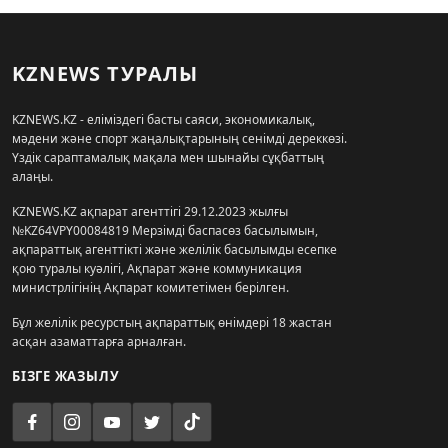
KZNEWS ТУРАЛЫ
KZNEWS.KZ - еліміздегі басты саяси, экономикалық,
мәдени және спорт жаңалықтарының сенімді дереккөзі.
Үздік сараптамалық мақала мен шынайы сұқбаттың
алаңы.
KZNEWS.KZ ақпарат агенттігі 29.12.2023 жылғы
№KZ64VPY00084819 Мерзімді баспасөз басылымын,
ақпараттық агенттікті және желілік басылымды есепке
қою туралы куәлігі, Ақпарат және коммуникация
министрлігінің Ақпарат комитетімен берілген.
Бұл желілік ресурстың ақпараттық өнімдері 18 жастан
асқан азаматтарға арналған.
БІЗГЕ ЖАЗЫЛУ