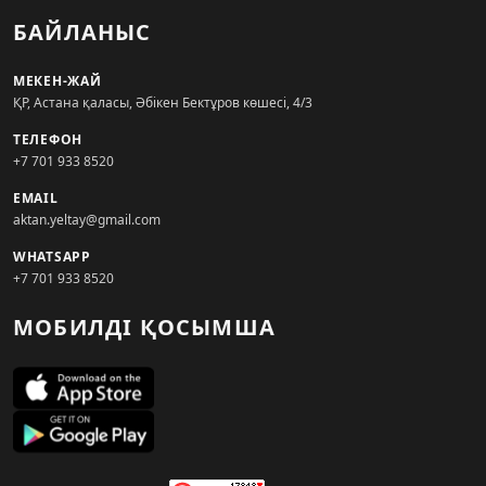
БАЙЛАНЫС
МЕКЕН-ЖАЙ
ҚР, Астана қаласы, Әбікен Бектұров көшесі, 4/3
ТЕЛЕФОН
+7 701 933 8520
EMAIL
aktan.yeltay@gmail.com
WHATSAPP
+7 701 933 8520
МОБИЛДІ ҚОСЫМША