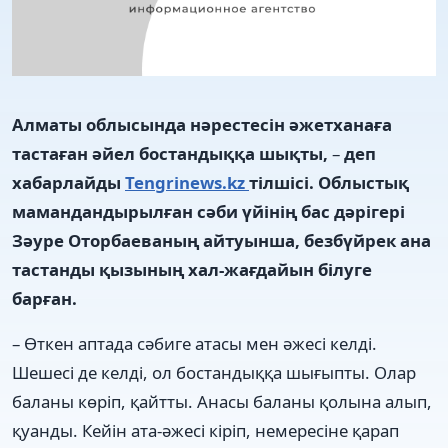
Алматы облысында нәрестесін әжетханаға
тастаған әйел бостандыққа шықты,
–
деп
хабарлайды
Tengrinews.kz
тілшісі. Облыстық
мамандандырылған сәби үйінің бас дәрігері
Зәуре Оторбаеваның айтуынша, безбүйрек ана
тастанды қызының хал-жағдайын білуге
барған.
– Өткен аптада сәбиге атасы мен әжесі келді.
Шешесі де келді, ол бостандыққа шығыпты. Олар
баланы көріп, қайтты. Анасы баланы қолына алып,
қуанды. Кейін ата-әжесі кіріп, немересіне қарап