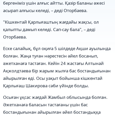
бергеніміз үшін алғыс айтты. Қазір баланы әжесі
асырап алғысы келеді, – деді Оторбаева.
"Кішкентай Қарлығаштың жағдайы жақсы, ол
қалыпты дамып келеді. Сап-сау бала", – деді
Оторбаева.
Еске салайық, бұл оқиға 5 шілдеде Ақши ауылында
болған. Жаңа туған нәрестесін әйел босанып,
әжетханаға тастаған. Кейін 24 жастағы Алтынай
Ақжолдтаева бір жарым жылға бас бостандығынан
айырылған еді. Осы уақыт бойынша кішкентай
Қарлығаш Шакирова сәби үйінде болды.
Осыған ұқсас жағдай Жамбыл облысында болған.
Әжетханаға баласын тастағаны үшін бас
бостандығынан айырылған әйел бостандыққа