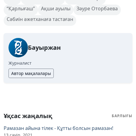
“Қарлығаш”
Ақши ауылы
Зәуре Оторбаева
Сәбиін әжетханаға тастаған
Бауыржан
Журналист
Автор мақалалары
Ұқсас жаңалық
БАРЛЫҒЫ
Рамазан айына тілек - Құтты болсын рамазан!
13 сәуір, 2021