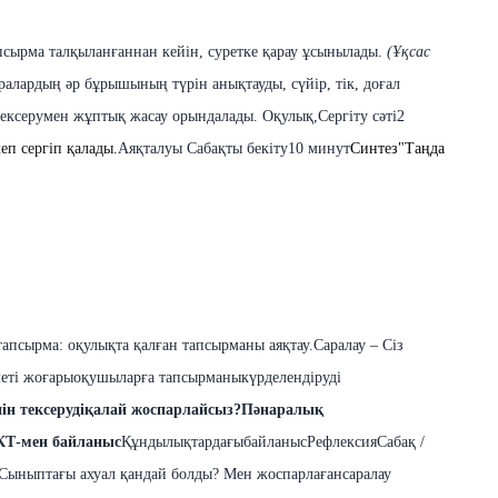
псырма талқыланғаннан
кейін
,
суретке
қарау ұсынылады.
(Ұқсас
ралардың əр бұрышының түрін анықтауды, сүйір,
тік
, доғал
тексерумен
жұптық
жасау
орындалады
.
Оқулық,
Сергіту сәті
2
п сергіп қалады.
Аяқталуы
Сабақты бекіту
10 минут
Синтез
"Таңда
тапсырма: оқулықта қалған тапсырманы аяқтау.
Саралау – Сіз
леті жоғары
оқушыларға тапсырманы
күрделендіруді
нін
тексеруді
қалай
жоспарлайсыз
?
Пəнаралық
КТ-мен
байланыс
Құндылықтардағы
байланыс
Рефлексия
Сабақ /
Сыныптағы ахуал қандай болды? Мен жоспарлаған
саралау