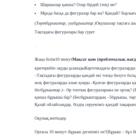
Шаршылар қанша? Олар бірдей (тең) ме?
Мұнда басқа да фигуралар бар ма? Қандай? Барлығ
(
Төртбұрыштар, үшбұрыштар.)
Оқушылар тақтаға шы
Тақтадағы
фигуралары
бар
сурет
.
Жаңа білім
10 минут
Мақсат қою (проблемалық жағд
критерийін оқуды ұсынады
Карточкадағы
фигураларды
–Тақтадағы
фигураларды
қандай
екі
топқа бөлуге
бола
жоқ
фигураларды
алып
қояды.–Қалған
фигураларды
қа
бесбұрыштар.)
– Əр топтың
фигураларына
не ортақ? 
қанша бұрышы бар?
(Бесбұрыштардың –5бұрышы, төр
Қалай ойлайсыңдар, біздің серуеніміз қандай тақырып
Оқулық,
мәтіндер.
Ортасы
10 минут
–Бұрыш дегеніміз не?
(Бұрыш – бұл б