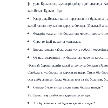
фигура).
Бұрыштың сəулелері қабырға деп аталады. Ал 
жасаймыз
: Бұрыш –бұл ...
Қазір əрқайсысың қағаз парағынан тік бұрыштың
жасайтынын оқулықтан қарауға болады. (Орындай алма
Өздерің жасаған тік бұрыштың моделін көрсетіңде
Суреттегідей парақты жазыңдар.
Бұрыштардың қабырғасын жəне төбесін көрсетіңде
Өз парталарыңнан тік бұрыштың моделін көрсетің
–Қандай бұрыш
екенін
қалай анықтауға
болады
?
(Мұн
Сызбадағы үшбұрышты қарастырыңдар. Оның
бір
бұр
осы үшбұрыштың басқа бұрыштары да
тік
болатын
,
бо
Сендер бүктеген қағаздан неше бұрыш шықты?
Үшбұрыштың
сызбасына
қарауды ұсынады.
Тік бұрыштан кіші бұрыш қалай аталады?