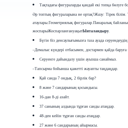
Тақтадағы фигураларды қандай екі топқа бөлуге б
Əр топтың
фигураларына
не ортақ?
Жазу
:
Тірек білім.
атаулары
.
Геометриялық
фигуралар
.
Пәнаралық байланы
жоспары
Жоспарланғануақыт
Ынталандыру
.
Бүгін біз денсаулығымызға таза ауада серуендеудің
–
Демалыс
күндері
отбасымен
,
достармен
қайда баруға
Серуенге дайындалу үшін ауызша санаймыз.
–
Тапсырма
бойынша
қажетті
жауапты
таңдаңдар.
Қай санда 7 ондық, 2 бірлік бар?
8 жəне 7 сандарының қосындысы.
16-дан 8-ді азайт.
37 санының алдында тұрған санды атаңдар.
48-ден кейін тұрған санды атаңдар.
27 жəне 6 сандарының айырмасы.