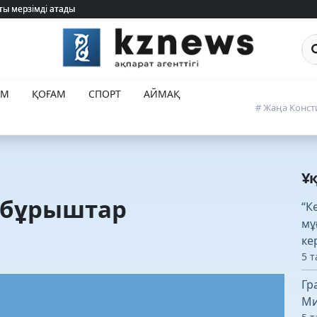
ты мерзімді атады
ты мерзімді атады
Са
ЕМ
ҚОҒАМ
СПОРТ
АЙМАҚ
# Жаңа Конст
Ұ
пбұрыштар
“К
мұ
ке
5 т
Гр
Ми