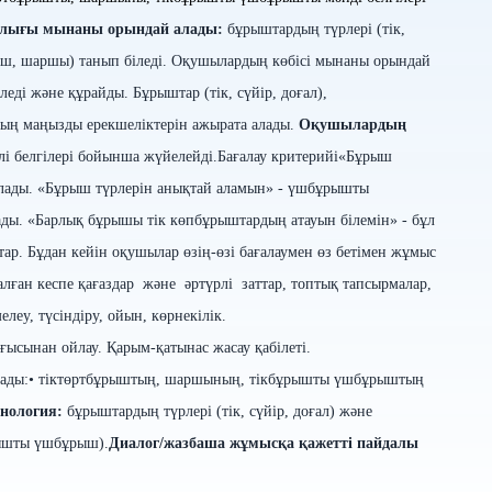
лығы мынаны орындай алады:
бұрыштардың түрлері (тік,
ыш, шаршы) танып біледі.
Оқушылардың көбісі мынаны орындай
еді жəне құрайды. Бұрыштар (тік, сүйір, доғал),
ң маңызды ерекшеліктерін ажырата алады.
Оқушылардың
лі белгілері бойынша жүйелейді.
Бағалау критерийі
«Бұрыш
олады.
«Бұрыш түрлерін анықтай аламын» - үшбұрышты
ды. «Барлық бұрышы тік көпбұрыштардың атауын білемін» - бұл
тар.
Бұдан кейін оқушылар өзің-өзі бағалаумен өз бетімен жұмыс
налған кеспе қағаздар және әртүрлі заттар, топтық тапсырмалар,
елеу, түсіндіру, ойын, көрнекілік.
сынан ойлау. Қарым-қатынас жасау қабілеті.
ады:
• тіктөртбұрыштың, шаршының, тікбұрышты үшбұрыштың
инология:
бұрыштардың түрлері (тік, сүйір, доғал) жəне
рышты үшбұрыш).
Диалог/жазбаша жұмысқа қажетті пайдалы