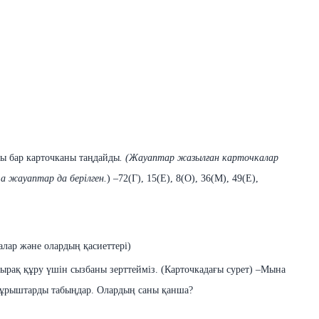
бы
бар
карточканы
таңдайды
. (
Жауаптар
жазылған
карточкалар
ша
жауаптар
да
берілген
.
) –72(Г), 15(Е), 8(О), 36(М), 49(Е),
алар жəне олардың қасиеттері)
ырақ құру үшін сызбаны зерттейміз.
(Карточкадағы
сурет
)
–
Мына
рыштарды табыңдар. Олардың саны қанша?