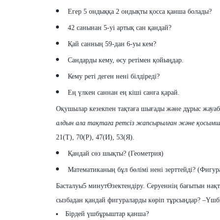
Егер 5 ондыққа 2 ондықты қосса қанша болады?
42 санынан 5-уі артық сан қандай?
Қай санның 59-дан 6-уы кем?
Сандарды кему, өсу ретімен қойыңдар.
Кему реті деген нені білдіреді?
Ең үлкен саннан ең кіші санға қарай.
Оқушылар
кезекпен
тақтаға шығады жəне дұрыс
жауа
алдын
ала тақтаға
ретсіз
жапсырылған жəне қосым
21(Т), 70(Р), 47(И), 53(Я).
Қандай сөз шықты? (Геометрия)
Математиканың бұл бөлімі нені зерттейді? (Фигур
Басталуы
5 минут
Өзектендіру.
Серуеннің бағытын нақт
сызбадан
қандай
фигураларды
көріп тұрсыңдар?
–Үшбұ
Бірдей үшбұрыштар қанша?