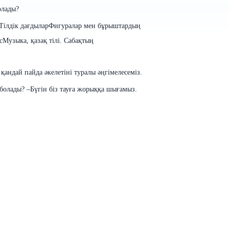
олады?
 Тілдік дағдылар
Фигуралар
мен бұрыштардың
с
Музыка, қазақ тілі.
Сабақтың
 қандай пайда əкелетіні туралы əңгімелесеміз.
болады
?
–Бүгін
біз
тауға жорыққа шығамыз.