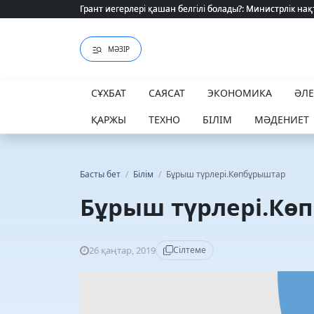
Грант иегерлері қашан белгілі болады?: Министрлік нақ
Грант иегерлері қашан белгілі болады?: Министрлік нақ
МӘЗІР
СҰХБАТ
САЯСАТ
ЭКОНОМИКА
ӘЛ
ҚАРЖЫ
ТЕХНО
БІЛІМ
МӘДЕНИЕТ
Басты бет
/
Білім
/
Бұрыш түрлері.Көпбұрыштар
Бұрыш түрлері.Кө
26 қаңтар, 2019
Сілтеме