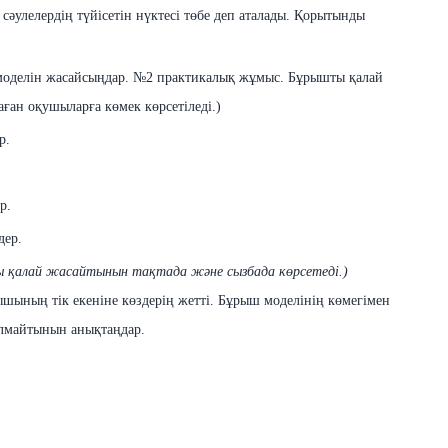
сəулелердің түйісетін нүктесі төбе деп аталады.
Қорытынды
 моделін жасайсыңдар. №2 практикалық жұмыс. Бұрышты қалай
ған оқушыларға көмек көрсетіледі.)
р.
р.
дер.
ы қалай
жасайтынын
тақтада жəне
сызбада
көрсетеді.)
ышының
тік
екеніне
көздерің
жетті
. Бұрыш моделінің көмегімен
лмайтынын
анықтаңдар.