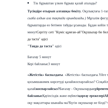
Тік бұрыштан үлкен бұрыш қалай аталады?
Түсіндіре
отырып
алғашқы
бекіту
.
Оқулықтағы 1-та
сызба
алдын
ала тақтада
орындалады
.)
Мұғалім фигу
бұрыштарды өз
бетімен
табуды
ұсынады. Бұдан
кейін
минут
Сергіту сәті "Күміс құмған-ай"
Оқушылар би биле
да таста" әдісі
"Таңда да таста"
әдісі
Бағалау 5 минут
Кері байланыс
3 минут
«Жетістік» баспалдағы
.
«Жетістік» баспалдағы.
Үйге 
қосымша
көмек көрсетуді қалай
жоспарлайсыз? Сіз
қабі
қалай
жоспарлайсыз
?
Бағалау - Оқушылардың
үйренге
байланыс
Қауіпсіздік жəне еңбекті
қорғау
ережелері
А
оқу
мақсаттары
шынайы
ма
?
Бүгін оқушылар
не
білді
?