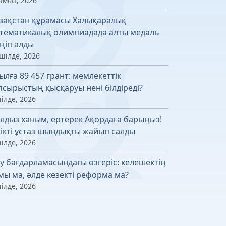
амыз, 2026
зақстан құрамасы Халықаралық
тематикалық олимпиадада алты медаль
ңіп алды
шілде, 2026
ылға 89 457 грант: мемлекеттік
псырыстың қысқаруы нені білдіреді?
ілде, 2026
лдыз ханым, ертерек Ақордаға барыңыз!
лікті ұстаз шындықты жайып салды
ілде, 2026
у бағдарламасындағы өзгеріс: келешектің
мы ма, әлде кезекті реформа ма?
ілде, 2026