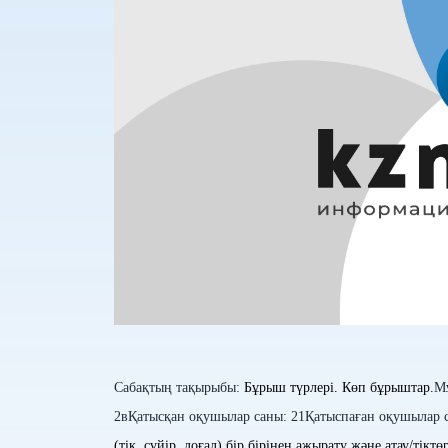
Сабақтың тақырыбы:
Бұрыш түрлері. Көп бұрыштар.
Мұ
2в
Қатысқан оқушылар саны: 21
Қатыспаған оқушылар 
(тік, сүйір, доғал) бір бірінен ажырату және атау/т