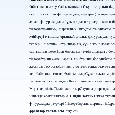
бойынша анықтау
Сабақ нәтижесі:
Оқушылардың бар
сүйір, доғал) мен фигуралардың түрлерін (тіктөртбұр
алады:
фигуралардағы бұрыштардың түрлерін танып біл
тіктөртбұрыштың, шаршының, тікбұрышты үшбұрышты
кейбіреуі мынаны орындай алады
:
фигураларды түр
түрлерін білемін» - бұрыштар тік, сүйір жəне доғал б
сызғыштың көмегімен бұрыштың түрін анықтауға бола
тіктөртбұрыш жəне шаршы, тік бұрышы бар үшбұрыш
жасайды.
Ресурстар
Оқулық, суреттер, топқа бөлуге ар
кері байланыс, стикер.
Әдіс-тәсілдер
Сұрақ-жауап, әңгім
Рефлексия.
Құндылықтар
Шығармашылық және сын тұрғы
Жауапкершілік.
Тілдік мақсаттар
Оқушылар орындай ал
маңызды ерекшеліктерін.
Пəндік лексика жəне терм
фигуралардың түрлері (тіктөртбұрыш, шаршы, тікбұ
фразалар топтамасы
Талқылау: