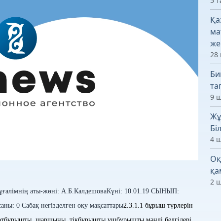
5 т
Қа
ма
же
28 
Би
та
9 ш
Жұ
Бі
4 ш
Оқ
қа
2 ш
ғалімнің аты-жөні: А.Б.Калдешова
Күні: 10.01.19
СЫНЫП:
саны: 0
Сабақ
негізделген оқу мақсаттары
2.3.1.1 бұрыш түрлерін
іктөртбұрышты, шаршыны, тікбұрышты үшбұрышты мәнді белгілері