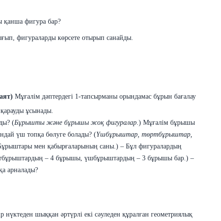
ы қанша фигура бар?
ғып, фигураларды көрсете отырып санайды.
аят)
Мұғалім дəптердегі 1-тапсырманы орындамас бұрын бағалау
қарауды ұсынады.
ды
? (
Бұрышты жəне бұрышы жоқ
фигуралар
.) Мұғалім бұрышы
ндай үш топқа бөлуге
болады
?
(
Үшбұрыштар, төртбұрыштар,
(Бұрыштары мен қабырғаларының саны.)
– Бұл фигуралардың
тбұрыштардың – 4 бұрышы, үшбұрыштардың – 3 бұрышы бар.)
–
қа арналады?
ір нүктеден шыққан əртүрлі екі сəуледен құралған геометриялық