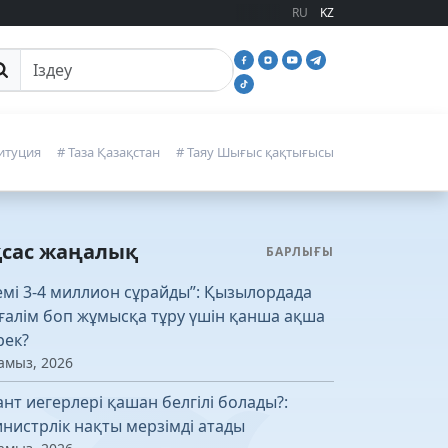
RU
KZ
йттан іздеу
итуция
# Таза Қазақстан
# Таяу Шығыс қақтығысы
қсас жаңалық
БАРЛЫҒЫ
емі 3-4 миллион сұрайды”: Қызылордада
ғалім боп жұмысқа тұру үшін қанша ақша
рек?
амыз, 2026
ант иегерлері қашан белгілі болады?:
нистрлік нақты мерзімді атады