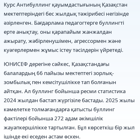
Курс Антибуллинг қауымдастығының Қазақстан
мектептеріндегі бес жылдық тәжірибесі негізінде
әзірленген. Бағдарлама педагогтерге буллингті
ерте анықтау, оны қарапайым жанжалдан
ажырату, жәбірленушімен, агрессормен және
куәгерлермен жұмыс істеу тәсілдерін үйретеді.
ЮНИСЕФ дерегіне сәйкес, Қазақстандағы
балалардың 66 пайызы мектептегі зорлық-
зомбылық пен кемсітушілікке тап болғанын
айтқан. Ал буллинг бойынша ресми статистика
2024 жылдан бастап жүргізіле бастады. 2025 жылы
кәмелетке толмағандарға қатысты буллинг
фактілері бойынша 272 адам әкімшілік
жауапкершілікке тартылған. Бұл көрсеткіш бір жыл
ішінде екі еседен астам өскен.