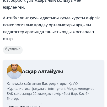
Just Support ұйымдарының қолдауымен
әзірленген.
Антибуллинг қауымдастығы күзде курсты өңірлік
психологиялық қолдау орталықтары арқылы
педагогтер арасында таныстыруды жоспарлап
отыр.
буллинг
Асқар Алтайұлы
Kznews.kz сайтының Бас редакторы. ҚазҰУ
Журналистика факультетінің түлегі. Медиаменеджер.
БАҚ саласында 22 жылдық тәжірибесі бар. Кәсіби
блогер.
Автор мақалалары