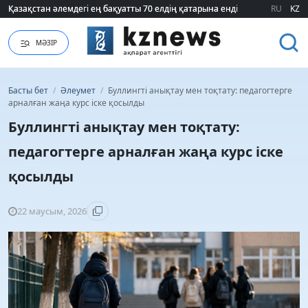
Қазақстан әлемдегі ең бақуатты 70 елдің қатарына енді
Қазақстан әлемдегі ең бақуатты 70 елдің қатарына енді
RU
KZ
МӘЗІР
Басты бет
/
Әлеумет
/
Буллингті анықтау мен тоқтату: педагогтерге
арналған жаңа курс іске қосылды
Буллингті анықтау мен тоқтату:
педагогтерге арналған жаңа курс іске
қосылды
22 маусым, 2026