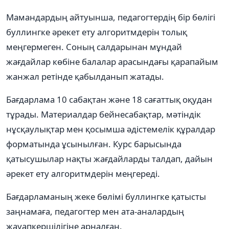
Мамандардың айтуынша, педагогтердің бір бөлігі
буллингке әрекет ету алгоритмдерін толық
меңгермеген. Соның салдарынан мұндай
жағдайлар көбіне балалар арасындағы қарапайым
жанжал ретінде қабылданып жатады.
Бағдарлама 10 сабақтан және 18 сағаттық оқудан
тұрады. Материалдар бейнесабақтар, мәтіндік
нұсқаулықтар мен қосымша әдістемелік құралдар
форматында ұсынылған. Курс барысында
қатысушылар нақты жағдайларды талдап, дайын
әрекет ету алгоритмдерін меңгереді.
Бағдарламаның жеке бөлімі буллингке қатысты
заңнамаға, педагогтер мен ата-аналардың
жауапкершілігіне арналған.