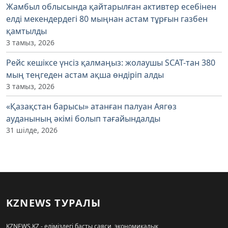
Жамбыл облысында қайтарылған активтер есебінен
елді мекендердегі 80 мыңнан астам тұрғын газбен
қамтылды
3 тамыз, 2026
Рейс кешіксе үнсіз қалмаңыз: жолаушы SCAT-тан 380
мың теңгеден астам ақша өндіріп алды
3 тамыз, 2026
«Қазақстан барысы» атанған палуан Аягөз
ауданының әкімі болып тағайындалды
31 шілде, 2026
KZNEWS ТУРАЛЫ
KZNEWS.KZ - еліміздегі басты саяси, экономикалық,