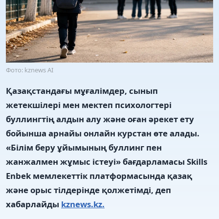
Фото: kznews AI
Қазақстандағы мұғалімдер, сынып
жетекшілері мен мектеп психологтері
буллингтің алдын алу және оған әрекет ету
бойынша арнайы онлайн курстан өте алады.
«Білім беру ұйымының буллинг пен
жанжалмен жұмыс істеуі» бағдарламасы Skills
Enbek мемлекеттік платформасында қазақ
және орыс тілдерінде қолжетімді, деп
хабарлайды
kznews.kz.