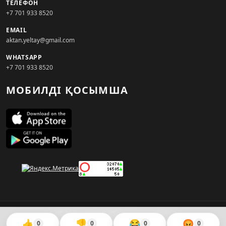
ТЕЛЕФОН
+7 701 933 8520
EMAIL
aktan.yeltay@gmail.com
WHATSAPP
+7 701 933 8520
МОБИЛДІ ҚОСЫМША
© 2026. KZNEWS.KZ ақпарат агенттігі
👍
👎
😂
😡
0
0
0
0