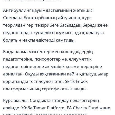
Антибуллинг қауымдастығының жетекшісі
Светлана Богатырёваның айтуынша, курс
теориядан гөрі тәжірибеге басымдық береді және
педагогтердің күнделікті жұмысында қолдануға
болатын нақты әдістерді қамтиды.
Бағдарлама мектептер мен колледждердің
педагогтеріне, психологтеріне, әлеуметтік
педагогтеріне және әкімшілік қызметкерлеріне
арналған. Оқуды аяқтағаннан кейін қатысушылар
қорытынды тестілеуден өтіп, Skills Enbek
платформасының сертификатын алады.
Курс ақылы. Сондықтан таңдау педагогтердің
еркінде. Жоба Tamyr Platform, EA Charity Fund және