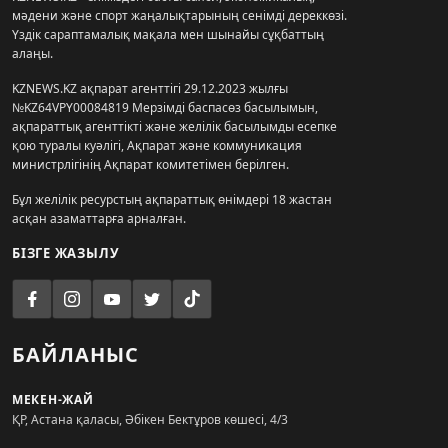
мәдени және спорт жаңалықтарының сенімді дереккөзі.
Үздік сараптамалық мақала мен шынайы сұқбаттың
алаңы.
KZNEWS.KZ ақпарат агенттігі 29.12.2023 жылғы
№KZ64VPY00084819 Мерзімді баспасөз басылымын,
ақпараттық агенттікті және желілік басылымды есепке
қою туралы куәлігі, Ақпарат және коммуникация
министрлігінің Ақпарат комитетімен берілген.
Бұл желілік ресурстың ақпараттық өнімдері 18 жастан
асқан азаматтарға арналған.
БІЗГЕ ЖАЗЫЛУ
БАЙЛАНЫС
МЕКЕН-ЖАЙ
ҚР, Астана қаласы, Әбікен Бектұров көшесі, 4/3