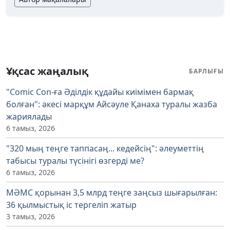
Ұқсас жаңалық
БАРЛЫҒЫ
"Comic Con-ға Әділдік құдайы киімімен бармақ
болған": әкесі марқұм Айсәуле Қанаха туралы жазба
жариялады
6 тамыз, 2026
"320 мың теңге таппасаң... кедейсің": әлеуметтің
табысы туралы түсінігі өзгерді ме?
6 тамыз, 2026
МӘМС қорынан 3,5 млрд теңге заңсыз шығарылған:
36 қылмыстық іс тергеліп жатыр
3 тамыз, 2026