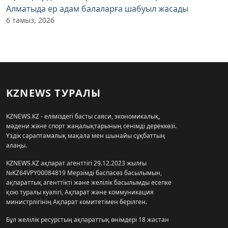
Алматыда ер адам балаларға шабуыл жасады
6 тамыз, 2026
KZNEWS ТУРАЛЫ
KZNEWS.KZ - еліміздегі басты саяси, экономикалық,
мәдени және спорт жаңалықтарының сенімді дереккөзі.
Үздік сараптамалық мақала мен шынайы сұқбаттың
алаңы.
KZNEWS.KZ ақпарат агенттігі 29.12.2023 жылғы
№KZ64VPY00084819 Мерзімді баспасөз басылымын,
ақпараттық агенттікті және желілік басылымды есепке
қою туралы куәлігі, Ақпарат және коммуникация
министрлігінің Ақпарат комитетімен берілген.
Бұл желілік ресурстың ақпараттық өнімдері 18 жастан