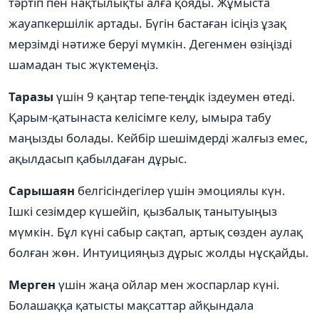
тәртіп пен нақтылықты алға қояды. Жұмыста
жауапкершілік артады. Бүгін бастаған ісіңіз ұзақ
мерзімді нәтиже беруі мүмкін. Дегенмен өзіңізді
шамадан тыс жүктемеңіз.
Таразы
үшін 9 қаңтар тепе-теңдік іздеумен өтеді.
Қарым-қатынаста келісімге келу, ымыра табу
маңызды болады. Кейбір шешімдерді жалғыз емес,
ақылдасып қабылдаған дұрыс.
Сарышаян
белгісіндегілер үшін эмоциялы күн.
Ішкі сезімдер күшейіп, қызбалық танытуыңыз
мүмкін. Бұл күні сабыр сақтап, артық сөзден аулақ
болған жөн. Интуицияңыз дұрыс жолды нұсқайды.
Мерген
үшін жаңа ойлар мен жоспарлар күні.
Болашаққа қатысты мақсаттар айқындала