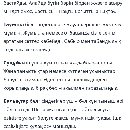
бастайды. Алайда бүгін бәрін бірден жүзеге асыру
міндет емес, бастысы – нақты бағытты анықтау.
Тауешкі
белгісіндегілерге жауапкершілік жүктелуі
мүмкін. Жұмыста немесе отбасында сізге сенім
артатын сәттер көбейеді. Сабыр мен табандылық
сізді алға жетелейді.
Суқұйғыш
үшін күн тосын жағдайларға толы.
Жаңа таныстықтар немесе күтпеген ұсыныстар
болуы ықтимал. Әдеттен тыс шешімдерден
қорықпаңыз, бірақ бәрін ақылмен таразылаңыз.
Балықтар
белгісіндегілер үшін бұл күн тыныш әрі
ойлы өтеді. Шығармашылықпен айналысуға,
өзіңізге уақыт бөлуге жақсы мүмкіндік туады. Ішкі
сезіміңізге құлақ асу маңызды.