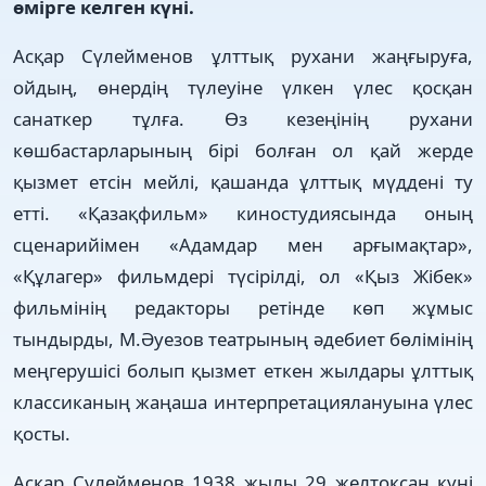
өмірге келген күні.
Асқар Сүлейменов ұлттық рухани жаңғыруға,
ойдың, өнердің түлеуіне үлкен үлес қосқан
санаткер тұлға. Өз кезеңінің рухани
көшбастарларының бірі болған ол қай жерде
қызмет етсін мейлі, қашанда ұлттық мүддені ту
етті. «Қазақфильм» киностудиясында оның
сценарийімен «Адамдар мен арғымақтар»,
«Құлагер» фильмдері түсірілді, ол «Қыз Жібек»
фильмінің редакторы ретінде көп жұмыс
тындырды, М.Әуезов театрының әдебиет бөлімінің
меңгерушісі болып қызмет еткен жылдары ұлттық
классиканың жаңаша интерпретациялануына үлес
қосты.
Асқар Сүлейменов 1938 жылы 29 желтоқсан күні