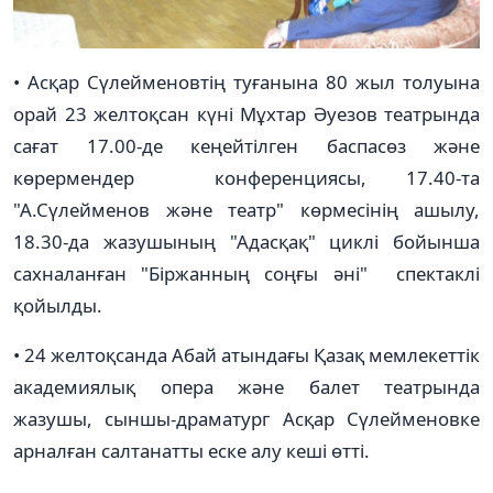
• Асқар Сүлейменовтің туғанына 80 жыл толуына
орай 23 желтоқсан күні Мұхтар Әуезов театрында
с
ағат 17.00-де кеңейтілген
баспасөз және
көрермендер конференциясы, 17.40-та
"А.Сүлейменов және театр" көрмесінің ашылу,
18.30-да жазушының "Адасқақ" циклі бойынша
сахналанған "Біржанның соңғы әні" спектаклі
қойылды.
• 24 желтоқсанда Абай атындағы Қазақ мемлекеттік
академиялық опера және балет театрында
жазушы, сыншы-драматург Асқар Сүлейменовке
арналған салтанатты еске алу кеші өтті.