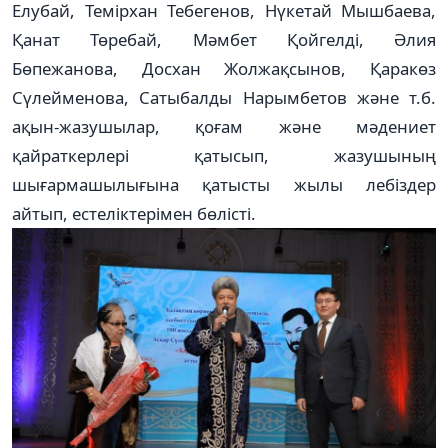
Елубай, Темірхан Тебегенов, Нүкетай Мышбаева,
Қанат Төребай, Мәмбет Қойгелді, Әлия
Бөпежанова, Досхан Жолжақсынов, Қаракөз
Сүлейменова, Сатыбалды Нарымбетов және т.б.
ақын-жазушылар, қоғам және мәдениет
қайраткерлері қатысып, жазушының
шығармашылығына қатысты жылы лебіздер
айтып, естеліктерімен бөлісті.