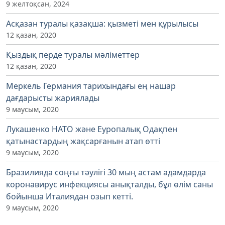
9 желтоқсан, 2024
Асқазан туралы қазақша: қызметі мен құрылысы
12 қазан, 2020
Қыздық перде туралы мәліметтер
12 қазан, 2020
Меркель Германия тарихындағы ең нашар
дағдарысты жариялады
9 маусым, 2020
Лукашенко НАТО және Еуропалық Одақпен
қатынастардың жақсарғанын атап өтті
9 маусым, 2020
Бразилияда соңғы тәулігі 30 мың астам адамдарда
коронавирус инфекциясы анықталды, бұл өлім саны
бойынша Италиядан озып кетті.
9 маусым, 2020