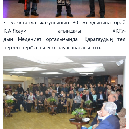
• Түркістанда жазушының 80 жылдығына орай
Қ.А.Ясауи атындағы ХҚТУ-
дың Мәдениет орталығында "Қаратаудың төл
перзенттері" атты еске алу іс-шарасы өтті.