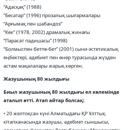
“Адасқақ” (1988)
“Бесатар” (1996) прозалық шығармалары
“Арғымақ пен шабандоз”
“Кек” (1978, 2002) драмалық жинағы
“Парасат падишасы” (1998)
“Болмыспен бетпе-бет” (2001) сыни-эстетикалық
еңбектері, әдебиет пен өнер турасында жүзден
астам мақалалары жарық көрген.
Жазушының 80 жылдығы
Биыл жазушының 80 жылдығы ел көлемінде
аталып өтті. Атап айтар болсақ:
• 20 желтоқсан күні Алматыдағы ҚР Ұлттық
кітапханасында жазушы, әдебиет сыншысы,