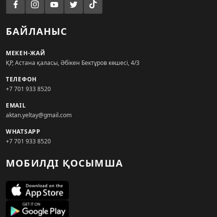
БАЙЛАНЫС
МЕКЕН-ЖАЙ
ҚР, Астана қаласы, Әбікен Бектұров көшесі, 4/3
ТЕЛЕФОН
+7 701 933 8520
EMAIL
aktan.yeltay@gmail.com
WHATSAPP
+7 701 933 8520
МОБИЛДІ ҚОСЫМША