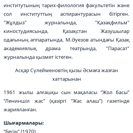
институтының тарих-филология факультетін және
сол институттың аспирантурасын бітірген.
"Жұлдыз" журналында, "Қазақфильм"
киностудиясында, Қазақстан Жазушылар
одағының аппаратында, М.Әуезов атындағы Қазақ
академиялық драма театрында, "Парасат"
журналында қызмет істеген.
Асқар Сүлейменовтің қызы Әсмәға жазған
хаттарынан
1961 жылы алғашқы сын мақаласы “Жол басы”
“Лениншіл жас” (қазіргі “Жас алаш”) газетінде
жарияланған.
Шығармалары:
“Бесін” (1970)