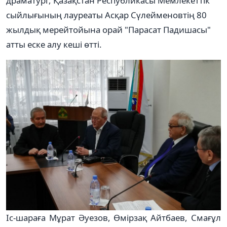
драматург, Қазақстан Республикасы Мемлекеттік
сыйлығының лауреаты Асқар Сүлейменовтің 80
жылдық мерейтойына орай "Парасат Падишасы"
атты еске алу кеші өтті.
Іс-шараға Мұрат Әуезов, Өмірзақ Айтбаев, Смағұл