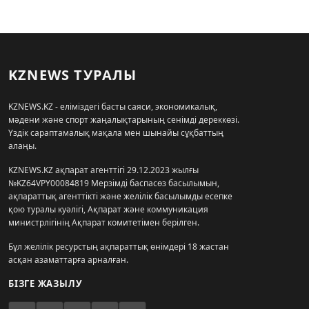
KZNEWS ТУРАЛЫ
KZNEWS.KZ - еліміздегі басты саяси, экономикалық,
мәдени және спорт жаңалықтарының сенімді дереккөзі.
Үздік сараптамалық мақала мен шынайы сұқбаттың
алаңы.
KZNEWS.KZ ақпарат агенттігі 29.12.2023 жылғы
№KZ64VPY00084819 Мерзімді баспасөз басылымын,
ақпараттық агенттікті және желілік басылымды есепке
қою туралы куәлігі, Ақпарат және коммуникация
министрлігінің Ақпарат комитетімен берілген.
Бұл желілік ресурстың ақпараттық өнімдері 18 жастан
асқан азаматтарға арналған.
БІЗГЕ ЖАЗЫЛУ