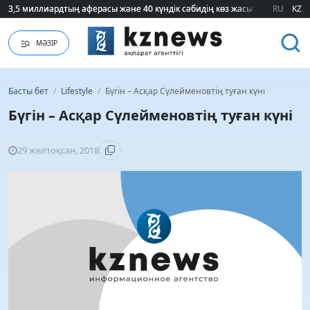
3,5 миллиардтың аферасы және 40 күндік сәбидің көз жасы: Медицинад
3,5 миллиардтың аферасы және 40 күндік сәбидің көз жасы: Медицинад
RU
KZ
МӘЗІР
Басты бет
/
Lifestyle
/
Бүгін – Асқар Сүлейменовтің туған күні
Бүгін – Асқар Сүлейменовтің туған күні
29 желтоқсан, 2018