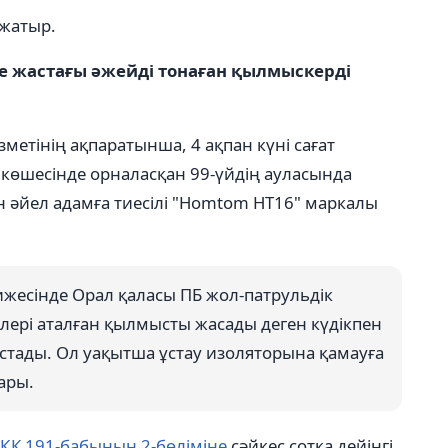
 жатыр.
е жастағы әжейді тонаған қылмыскерді
метінің ақпаратынша, 4 ақпан күні сағат
н көшесінде орналасқан 99-үйдің ауласында
 әйел адамға тиесілі "Homtom HT16" маркалы
ижесінде Орал қаласы ПБ жол-патрульдік
ері аталған қылмысты жасады деген күдікпен
стады. Ол уақытша ұстау изоляторына қамауға
лары.
 ҚК 191-бабының 2-бөліміне
сәйкес сотқа дейінгі