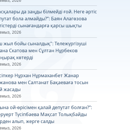
амыз, 2026
асқалары да заңды білмейді ғой. Неге әртіс
путат бола алмайды?”: Баян Алагөзова
тістерді сынағандарға қарсы шықты
амыз, 2026
ш жыл бойы сыналдық": Тележүргізуші
ана Скатова мен Сұлтан Нұрбеков
ңырақ көтерді
амыз, 2026
сіпкер Нұрхан Нұрмаханбет Жанар
жанова мен Салтанат Бақаеваға тосын
й жасады
амыз, 2026
ына ой-өрісімен қалай депутат болған?”:
руерт Түсіпбаева Мақсат Толықбайды
рден алып, жерге салды
амыз, 2026