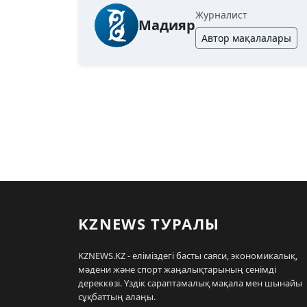
Журналист
Мадияр
Автор мақалалары
KZNEWS ТУРАЛЫ
KZNEWS.KZ - еліміздегі басты саяси, экономикалық,
мәдени және спорт жаңалықтарының сенімді
дереккөзі. Үздік сараптамалық мақала мен шынайы
сұқбаттың алаңы.