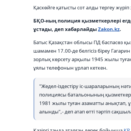
Қаскөйге қатысты сот алды тергеу жүріп
БҚО-ның полиция қызметкерлері егд
ұстады, деп хабарлайды
Zakon.kz
.
Батыс Қазақстан облысы ПД баспасөз қыз
шамамен 17.00-де белгісіз біреу Гагари
зорлық көрсету арқылы 1945 жылы туған
ұялы телефонын ұрлап кеткен.
"Жедел-іздестіру іс-шараларының нәт
полициясы батальонының қызметкерл
1981 жылы туған азаматты анықтап, ұ
алынды",- деп атап өтті тәртіп сақшы
Қазіргі таңда аталған дерек бойынша
ҚР