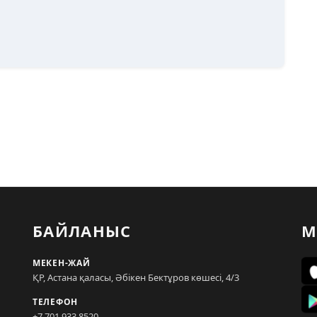
БАЙЛАНЫС
М
МЕКЕН-ЖАЙ
ҚР, Астана қаласы, Әбікен Бектұров көшесі, 4/3
ТЕЛЕФОН
+7 701 933 8520