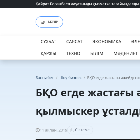
Қайрат Боранбаев лауазымды қызметке тағайындалды
Қайрат Боранбаев лауазымды қызметке тағайындалды
МӘЗІР
СҰХБАТ
САЯСАТ
ЭКОНОМИКА
ӘЛ
ҚАРЖЫ
ТЕХНО
БІЛІМ
МӘДЕНИЕТ
Басты бет
/
Шоу-бизнес
/
БҚО егде жастағы әжейді т
БҚО егде жастағы 
қылмыскер ұстал
11 ақпан, 2019
Сілтеме