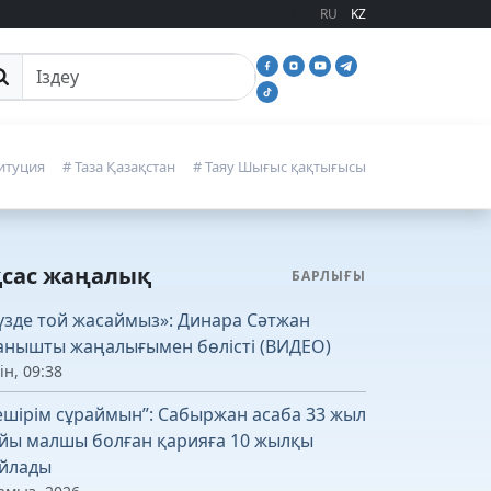
RU
KZ
йттан іздеу
итуция
# Таза Қазақстан
# Таяу Шығыс қақтығысы
қсас жаңалық
БАРЛЫҒЫ
үзде той жасаймыз»: Динара Сәтжан
анышты жаңалығымен бөлісті (ВИДЕО)
ін, 09:38
ешірім сұраймын”: Сабыржан асаба 33 жыл
йы малшы болған қарияға 10 жылқы
йлады