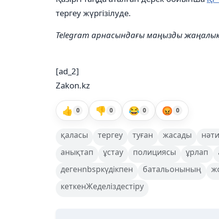
тергеу жүргізілуде.
Telegram арнасындағы маңызды жаңал
[ad_2]
Zakon.kz
👍
👎
😂
😡
0
0
0
0
қаласы
тергеу
туған
жасады
нәти
анықтап
ұстау
полициясы
ұрлап
дегенnbspкүдікпен
батальонының
ж
кеткенЖеделіздестіру