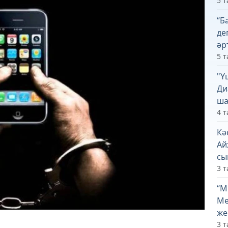
5 т
“Б
де
әр
5 т
"Ү
Ди
ша
4 т
Кә
Ай
сы
3 т
“М
Ме
же
3 т