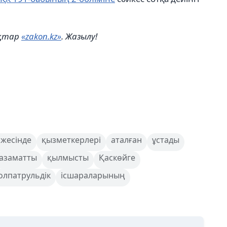
ықтар
«zakon.kz»
. Жазылу!
жесінде
қызметкерлері
аталған
ұстады
азаматты
қылмысты
Қаскөйге
олпатрульдік
ісшараларының