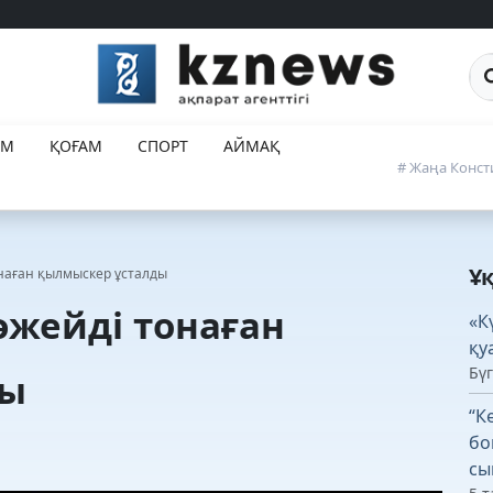
Са
ЕМ
ҚОҒАМ
СПОРТ
АЙМАҚ
# Жаңа Конст
Ұ
онаған қылмыскер ұсталды
әжейді тонаған
«К
қу
Бүг
ды
“К
бо
сы