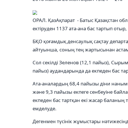
ОРАЛ. ҚазАқпарат - Батыс Қазақстан об
ектіруден 1137 ата-ана бас тартып отыр,
БҚО қоғамдық денсаулық сақтау депар
айтуынша, соның тең жартысынан астамы
Сол секілді Зеленов (12,1 пайыз), Сырым 
пайыз) аудандарында да екпеден бас т
Ата-аналардың 68,4 пайызы діни наным
және 9,3 пайызы екпеге сенбеуіне байла
екпеден бас тартқан екі жасар баланың
емделуде.
Дегенмен түсінік жұмыстары нәтижесінд