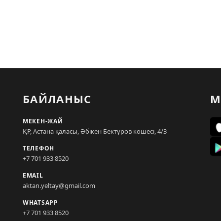
БАЙЛАНЫС
М
МЕКЕН-ЖАЙ
ҚР, Астана қаласы, Әбікен Бектұров көшесі, 4/3
ТЕЛЕФОН
+7 701 933 8520
EMAIL
aktan.yeltay@gmail.com
WHATSAPP
+7 701 933 8520