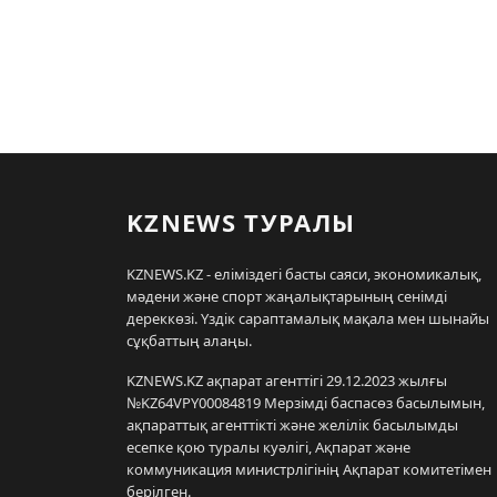
KZNEWS ТУРАЛЫ
KZNEWS.KZ - еліміздегі басты саяси, экономикалық,
мәдени және спорт жаңалықтарының сенімді
дереккөзі. Үздік сараптамалық мақала мен шынайы
сұқбаттың алаңы.
KZNEWS.KZ ақпарат агенттігі 29.12.2023 жылғы
№KZ64VPY00084819 Мерзімді баспасөз басылымын,
ақпараттық агенттікті және желілік басылымды
есепке қою туралы куәлігі, Ақпарат және
коммуникация министрлігінің Ақпарат комитетімен
берілген.