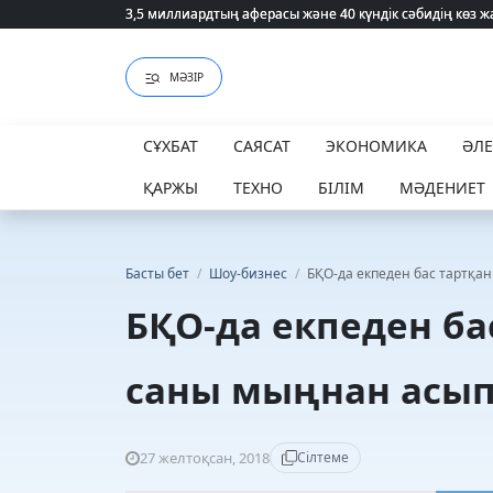
3,5 миллиардтың аферасы және 40 күндік сәбидің көз
3,5 миллиардтың аферасы және 40 күндік сәбидің көз
МӘЗІР
СҰХБАТ
САЯСАТ
ЭКОНОМИКА
ӘЛ
ҚАРЖЫ
ТЕХНО
БІЛІМ
МӘДЕНИЕТ
Басты бет
/
Шоу-бизнес
/
БҚО-да екпеден бас тартқа
БҚО-да екпеден ба
саны мыңнан асып
27 желтоқсан, 2018
Сілтеме