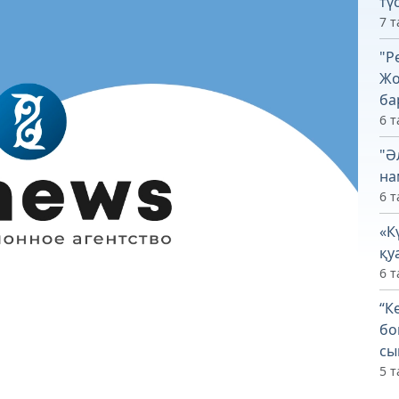
тү
7 т
"Р
Жо
ба
6 т
"Ә
на
6 т
«К
қу
6 т
“К
бо
сы
5 т