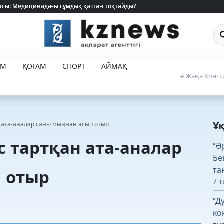
 жасы: Медицинадағы сұмдық қашан тоқтайды?
 жасы: Медицинадағы сұмдық қашан тоқтайды?
Са
ЕМ
ҚОҒАМ
СПОРТ
АЙМАҚ
# Жаңа Конст
Ұ
н ата-аналар саны мыңнан асып отыр
с тартқан ата-аналар
“Ә
Бе
та
 отыр
7 т
“Д
ко