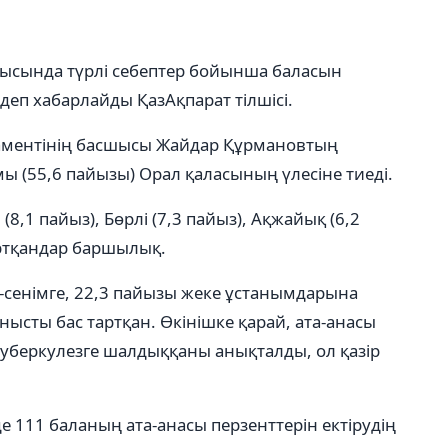
лысында түрлі себептер бойынша баласын
 деп хабарлайды ҚазАқпарат тілшісі.
таментінің басшысы Жайдар Құрмановтың
 (55,6 пайызы) Орал қаласының үлесіне тиеді.
(8,1 пайыз), Бөрлі (7,3 пайыз), Ақжайық (6,2
артқандар баршылық.
-сенімге, 22,3 пайызы жеке ұстанымдарына
нысты бас тартқан. Өкінішке қарай, ата-анасы
 туберкулезге шалдыққаны анықталды, ол қазір
е 111 баланың ата-анасы перзенттерін ектірудің