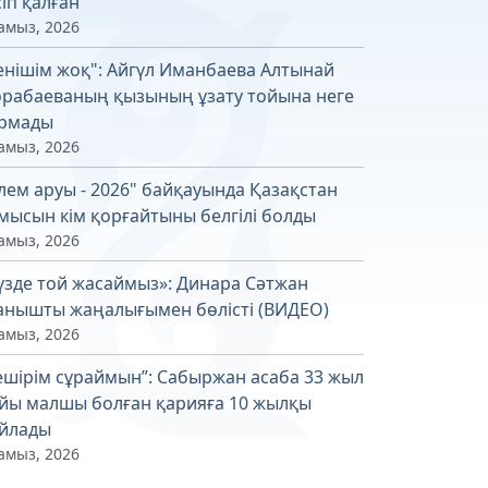
сіп қалған
амыз, 2026
енішім жоқ": Айгүл Иманбаева Алтынай
рабаеваның қызының ұзату тойына неге
рмады
амыз, 2026
лем аруы - 2026" байқауында Қазақстан
мысын кім қорғайтыны белгілі болды
амыз, 2026
үзде той жасаймыз»: Динара Сәтжан
анышты жаңалығымен бөлісті (ВИДЕО)
амыз, 2026
ешірім сұраймын”: Сабыржан асаба 33 жыл
йы малшы болған қарияға 10 жылқы
йлады
амыз, 2026