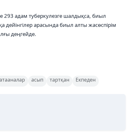
де 293 адам туберкулезге шалдықса, биыл
қа дейінгілер арасында биыл алты жасөспірім
ылғы деңгейде.
атааналар
асып
тартқан
Екпеден