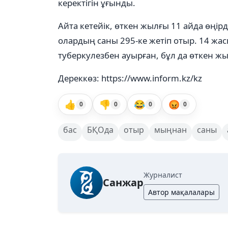
керектігін ұғынды.
Айта кетейік, өткен жылғы 11 айда өңір
олардың саны 295-ке жетіп отыр. 14 жас
туберкулезбен ауырған, бұл да өткен ж
Дереккөз: https://www.inform.kz/kz
👍
👎
😂
😡
0
0
0
0
бас
БҚОда
отыр
мыңнан
саны
Журналист
Санжар
Автор мақалалары