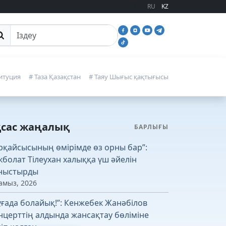
RU
KZ
йттан іздеу
итуция
# Таза Қазақстан
# Таяу Шығыс қақтығысы
қсас жаңалық
БАРЛЫҒЫ
рқайсысының өмірімде өз орны бар”:
кболат Тілеухан халыққа үш әйелін
ныстырды
амыз, 2026
ұғада болайық!”: Кенжебек Жанәбілов
нцерттің алдында жансақтау бөліміне