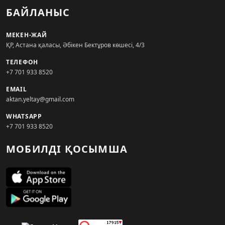
БАЙЛАНЫС
МЕКЕН-ЖАЙ
ҚР, Астана қаласы, Әбікен Бектұров көшесі, 4/3
ТЕЛЕФОН
+7 701 933 8520
EMAIL
aktan.yeltay@gmail.com
WHATSAPP
+7 701 933 8520
МОБИЛДІ ҚОСЫМША