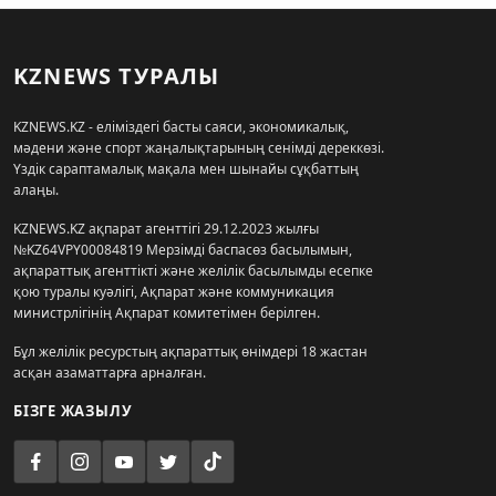
KZNEWS ТУРАЛЫ
KZNEWS.KZ - еліміздегі басты саяси, экономикалық,
мәдени және спорт жаңалықтарының сенімді дереккөзі.
Үздік сараптамалық мақала мен шынайы сұқбаттың
алаңы.
KZNEWS.KZ ақпарат агенттігі 29.12.2023 жылғы
№KZ64VPY00084819 Мерзімді баспасөз басылымын,
ақпараттық агенттікті және желілік басылымды есепке
қою туралы куәлігі, Ақпарат және коммуникация
министрлігінің Ақпарат комитетімен берілген.
Бұл желілік ресурстың ақпараттық өнімдері 18 жастан
асқан азаматтарға арналған.
БІЗГЕ ЖАЗЫЛУ