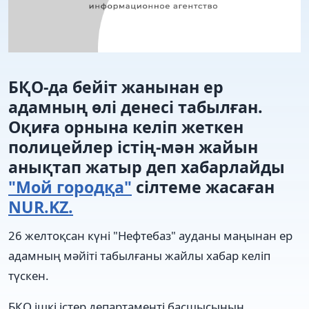
БҚО-да бейіт жанынан ер
адамның өлі денесі табылған.
Оқиға орнына келіп жеткен
полицейлер істің-мән жайын
анықтап жатыр деп хабарлайды
"Мой городқа"
сілтеме жасаған
NUR.KZ.
26 желтоқсан күні "Нефтебаз" ауданы маңынан ер
адамның мәйіті табылғаны жайлы хабар келіп
түскен.
БҚО ішкі істер департаменті басшысының