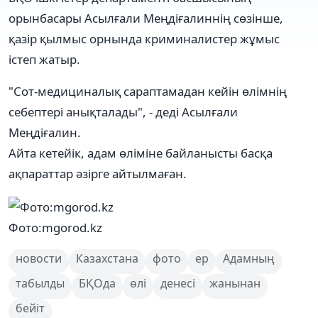
орынбасары Асылғали Меңдіғалиннің сөзінше,
қазір қылмыс орнында криминалистер жұмыс
істеп жатыр.
"Сот-медициналық сараптамадан кейін өлімнің
себептері анықталады", - деді Асылғали
Меңдіғалин.
Айта кетейік, адам өліміне байланысты басқа
ақпараттар әзірге айтылмаған.
Фото:mgorod.kz
новости
Казахстана
фото
ер
Адамның
табылды
БҚОда
өлі
денесі
жанынан
бейіт