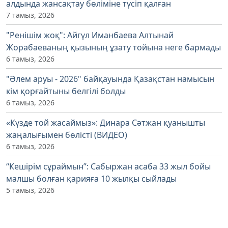
алдында жансақтау бөліміне түсіп қалған
7 тамыз, 2026
"Ренішім жоқ": Айгүл Иманбаева Алтынай
Жорабаеваның қызының ұзату тойына неге бармады
6 тамыз, 2026
"Әлем аруы - 2026" байқауында Қазақстан намысын
кім қорғайтыны белгілі болды
6 тамыз, 2026
«Күзде той жасаймыз»: Динара Сәтжан қуанышты
жаңалығымен бөлісті (ВИДЕО)
6 тамыз, 2026
“Кешірім сұраймын”: Сабыржан асаба 33 жыл бойы
малшы болған қарияға 10 жылқы сыйлады
5 тамыз, 2026