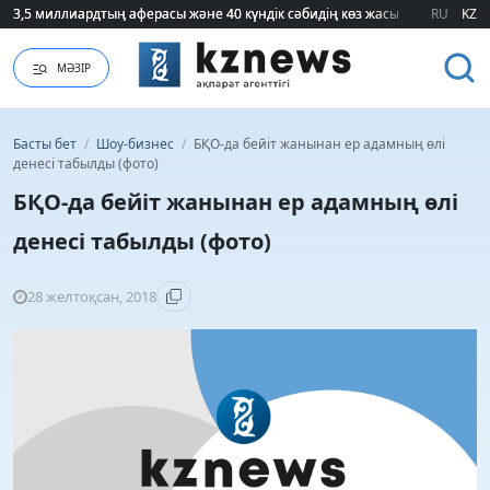
3,5 миллиардтың аферасы және 40 күндік сәбидің көз жасы: Медицинад
3,5 миллиардтың аферасы және 40 күндік сәбидің көз жасы: Медицинад
RU
KZ
МӘЗІР
Басты бет
/
Шоу-бизнес
/
БҚО-да бейіт жанынан ер адамның өлі
денесі табылды (фото)
БҚО-да бейіт жанынан ер адамның өлі
денесі табылды (фото)
28 желтоқсан, 2018