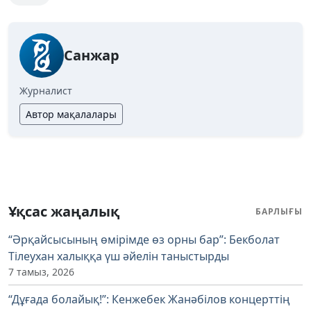
Санжар
Журналист
Автор мақалалары
Ұқсас жаңалық
БАРЛЫҒЫ
“Әрқайсысының өмірімде өз орны бар”: Бекболат
Тілеухан халыққа үш әйелін таныстырды
7 тамыз, 2026
“Дұғада болайық!”: Кенжебек Жанәбілов концерттің