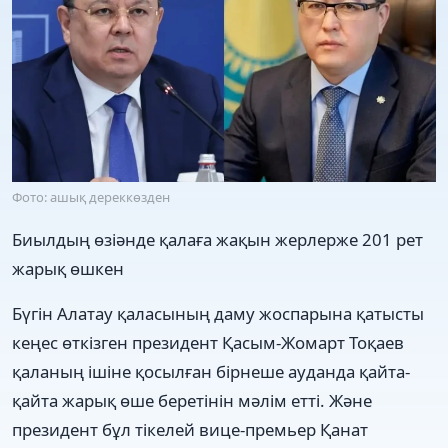
Фото: ашық дереккөзден
Биылдың өзіәнде қалаға жақын жерлерже 201 рет
жарық өшкен
Бүгін Алатау қаласының даму жоспарына қатысты
кеңес өткізген президент Қасым-Жомарт Тоқаев
қаланың ішіне қосылған бірнеше ауданда қайта-
қайта жарық өше беретінін мәлім етті. Және
президент бұл тікелей вице-премьер Қанат