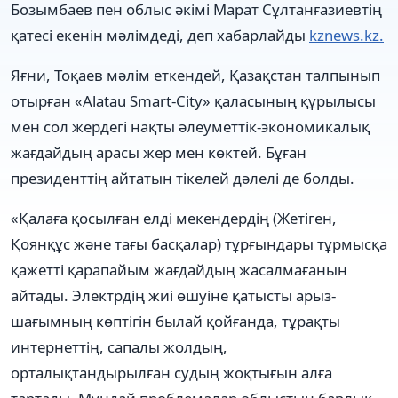
Бозымбаев пен облыс әкімі Марат Сұлтанғазиевтің
қатесі екенін мәлімдеді, деп хабарлайды
kznews.kz.
Яғни, Тоқаев мәлім еткендей, Қазақстан талпынып
отырған «Alatau Smart-City» қаласының құрылысы
мен сол жердегі нақты әлеуметтік-экономикалық
жағдайдың арасы жер мен көктей. Бұған
президенттің айтатын тікелей дәлелі де болды.
«Қалаға қосылған елді мекендердің (Жетіген,
Қоянқұс және тағы басқалар) тұрғындары тұрмысқа
қажетті қарапайым жағдайдың жасалмағанын
айтады. Электрдің жиі өшуіне қатысты арыз-
шағымның көптігін былай қойғанда, тұрақты
интернеттің, сапалы жолдың,
орталықтандырылған судың жоқтығын алға