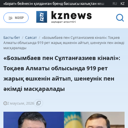
«Борат» бейнесін қолданған бренд басшысы халықтан кешірім сұрады
«Борат» бейнесін қолданған бренд басшысы халықтан кешірім сұрады
RU
KZ
МӘЗІР
Басты бет
/
Саясат
/
«Бозымбаев пен Сұлтанғазиев кінәлі»: Тоқаев
Алматы облысында 919 рет жарық өшкенін айтып, шенеунік пен әкімді
масқаралады
«Бозымбаев пен Сұлтанғазиев кінәлі»:
Тоқаев Алматы облысында 919 рет
жарық өшкенін айтып, шенеунік пен
әкімді масқаралады
2 маусым, 2026