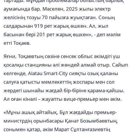
тартады. Мұндай проблемалар облыстың барлық
аумағында бар. Мәселен, 2025 жылы электр
желісінің тозуы 70 пайызға жуықтаған. Соның
салдарынан 919 рет жарық өшкен. Ал, жыл
басынан бері 201 рет жарық өшкен», - деп мәлім
етті Тоқаев.
Яғни, Тоқаевтың сөзіне сенсек облыс әкімдігі үш
қосалқы станцияны әлі жөндей алмай отыр. Сайып
келгенде, Alatau Smart-City сияқты озық қаланы
салуға қатысты мемлекеттің жоспары мен сол
жердегі шынайы жағдай бір-біріне қарама-қайшы.
Ал оған кінәлі – жауапты вице-премьер мен әкім.
«Мұны ашық айтайық. Бұл жағдайды премьер-
министрдің орынбасары Қанат Бозымбаевтың,
сонымен қатар, әкім Марат Сұлтанғазиевтің