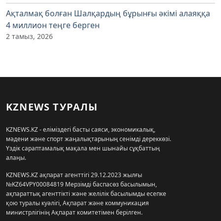
Ақталмақ болған Шалқардың бұрынғы әкімі алаяққа
4 миллион теңге берген
2 тамыз, 2026
KZNEWS ТУРАЛЫ
KZNEWS.KZ - еліміздегі басты саяси, экономикалық,
мәдени және спорт жаңалықтарының сенімді дереккөзі.
Үздік сараптамалық мақала мен шынайы сұқбаттың
алаңы.
KZNEWS.KZ ақпарат агенттігі 29.12.2023 жылғы
№KZ64VPY00084819 Мерзімді баспасөз басылымын,
ақпараттық агенттікті және желілік басылымды есепке
қою туралы куәлігі, Ақпарат және коммуникация
министрлігінің Ақпарат комитетімен берілген.