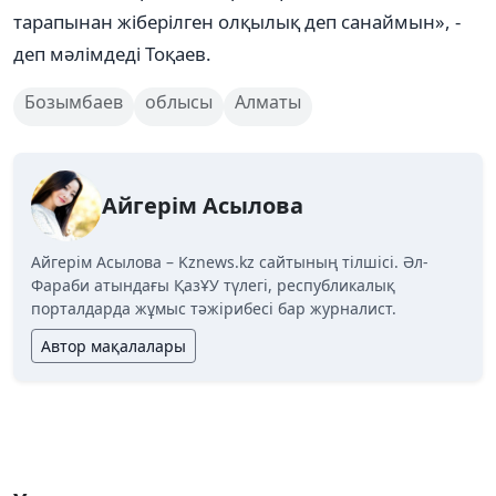
тарапынан жіберілген олқылық деп санаймын», -
деп мәлімдеді Тоқаев.
Бозымбаев
облысы
Алматы
Айгерім Асылова
Айгерім Асылова – Kznews.kz сайтының тілшісі. Әл-
Фараби атындағы ҚазҰУ түлегі, республикалық
порталдарда жұмыс тәжірибесі бар журналист.
Автор мақалалары