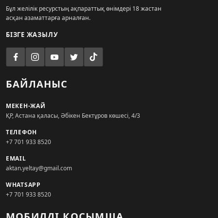
Бұл желілік ресурстың ақпараттық өнімдері 18 жастан
асқан азаматтарға арналған.
БІЗГЕ ЖАЗЫЛУ
БАЙЛАНЫС
МЕКЕН-ЖАЙ
ҚР, Астана қаласы, Әбікен Бектұров көшесі, 4/3
ТЕЛЕФОН
+7 701 933 8520
EMAIL
aktan.yeltay@gmail.com
WHATSAPP
+7 701 933 8520
МОБИЛДІ ҚОСЫМША