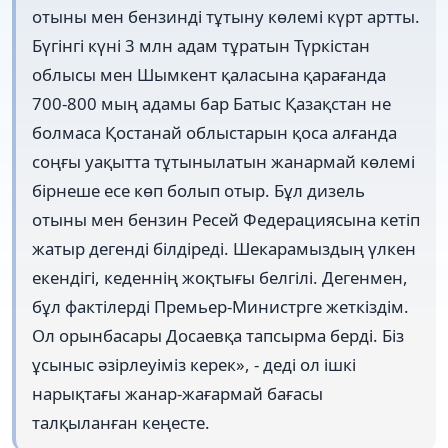
отыны мен бензинді тұтыну көлемі күрт артты.
Бүгінгі күні 3 млн адам тұратын Түркістан
облысы мен Шымкент қаласына қарағанда
700-800 мың адамы бар Батыс Қазақстан не
болмаса Қостанай облыстарын қоса алғанда
соңғы уақытта тұтынылатын жанармай көлемі
бірнеше есе көп болып отыр. Бұл дизель
отыны мен бензин Ресей Федерациясына кетіп
жатыр дегенді білдіреді. Шекарамыздың үлкен
екендігі, кеденнің жоқтығы белгілі. Дегенмен,
бұл фактілерді Премьер-Министрге жеткіздім.
Ол орынбасары Досаевқа тапсырма берді. Біз
ұсыныс әзірлеуіміз керек», - деді ол ішкі
нарықтағы жанар-жағармай бағасы
талқыланған кеңесте.