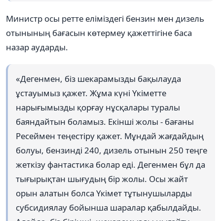
Министр осы ретте еліміздегі бензин мен дизель
отынының бағасын көтермеу қажеттігіне баса
назар аударды.
«Дегенмен, біз шекарамызды бақылауда
ұстауымыз қажет. Жұма күні Үкіметте
нарығымызды қорғау нұсқалары туралы
баяндайтын боламыз. Екінші жолы - бағаны
Ресеймен теңестіру қажет. Мұндай жағдайдың
болуы, бензинді 240, дизель отынын 250 теңге
жеткізу фантастика болар еді. Дегенмен бұл да
тығырықтан шығудың бір жолы. Осы жайт
орын алатын болса Үкімет тұтынушыларды
субсидиялау бойынша шаралар қабылдайды.