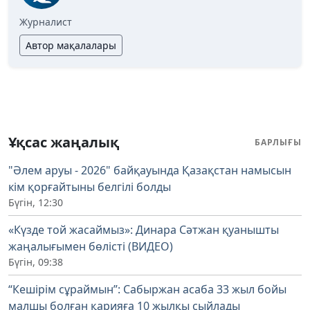
Журналист
Автор мақалалары
Ұқсас жаңалық
БАРЛЫҒЫ
"Әлем аруы - 2026" байқауында Қазақстан намысын
кім қорғайтыны белгілі болды
Бүгін, 12:30
«Күзде той жасаймыз»: Динара Сәтжан қуанышты
жаңалығымен бөлісті (ВИДЕО)
Бүгін, 09:38
“Кешірім сұраймын”: Сабыржан асаба 33 жыл бойы
малшы болған қарияға 10 жылқы сыйлады