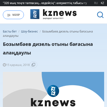
"320 мың теңге таппасаң... кедейсің": әлеуметтің табысы туралы түсінігі ө
"320 мың теңге таппасаң... кедейсің": әлеуметтің табысы туралы түсінігі ө
RU
KZ
МӘЗІР
Басты бет
/
Шоу-бизнес
/
Бозымбаев дизель отыны бағасына
алаңдаулы
Бозымбаев дизель отыны бағасына
алаңдаулы
15 қараша, 2018