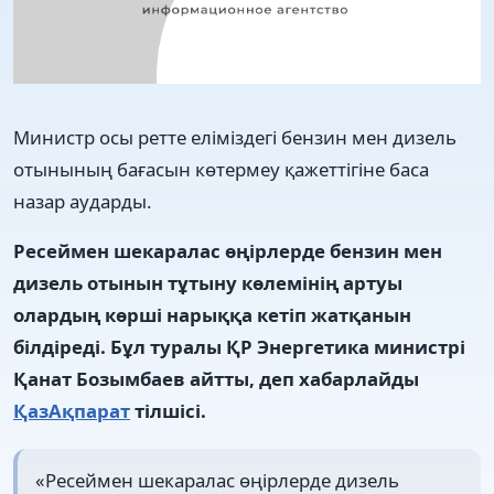
Министр осы ретте еліміздегі бензин мен дизель
отынының бағасын көтермеу қажеттігіне баса
назар аударды.
Ресеймен шекаралас өңірлерде бензин мен
дизель отынын тұтыну көлемінің артуы
олардың көрші нарыққа кетіп жатқанын
білдіреді. Бұл туралы ҚР Энергетика министрі
Қанат Бозымбаев айтты, деп хабарлайды
ҚазАқпарат
тілшісі.
«Ресеймен шекаралас өңірлерде дизель