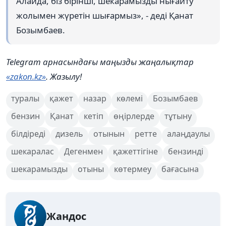
Алайда, біз бірінші, шекарамызды нығайту
жолымен жүретін шығармыз», - деді Қанат
Бозымбаев.
Telegram арнасындағы маңызды жаңалықтар
«zakon.kz»
. Жазылу!
туралы
қажет
назар
көлемі
Бозымбаев
бензин
Қанат
кетіп
өңірлерде
тұтыну
білдіреді
дизель
отынын
ретте
алаңдаулы
шекаралас
Дегенмен
қажеттігіне
бензинді
шекарамызды
отыны
көтермеу
бағасына
Жандос