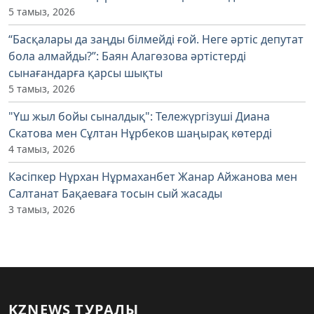
5 тамыз, 2026
“Басқалары да заңды білмейді ғой. Неге әртіс депутат
бола алмайды?”: Баян Алагөзова әртістерді
сынағандарға қарсы шықты
5 тамыз, 2026
"Үш жыл бойы сыналдық": Тележүргізуші Диана
Скатова мен Сұлтан Нұрбеков шаңырақ көтерді
4 тамыз, 2026
Кәсіпкер Нұрхан Нұрмаханбет Жанар Айжанова мен
Салтанат Бақаеваға тосын сый жасады
3 тамыз, 2026
KZNEWS ТУРАЛЫ