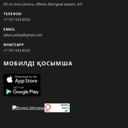
ҚР, Астана қаласы, Әбікен Бектұров көшесі, 4/3
ТЕЛЕФОН
+7 701 933 8520
EMAIL
aktan.yeltay@gmail.com
WHATSAPP
+7 701 933 8520
МОБИЛДІ ҚОСЫМША