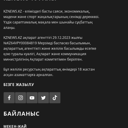
KZNEWS.KZ - еліміздегі басты саяси, экономикалық,
мәдени және спорт жаңалықтарының сенімді дереккөзі.
Үздік сараптамалық мақала мен шынайы сұқбаттың
алаңы.
KZNEWS.KZ ақпарат агенттігі 29.12.2023 жылғы
№KZ64VPY00084819 Мерзімді баспасөз басылымын,
ақпараттық агенттікті және желілік басылымды есепке
қою туралы куәлігі, Ақпарат және коммуникация
министрлігінің Ақпарат комитетімен берілген.
Бұл желілік ресурстың ақпараттық өнімдері 18 жастан
асқан азаматтарға арналған.
БІЗГЕ ЖАЗЫЛУ
БАЙЛАНЫС
МЕКЕН-ЖАЙ