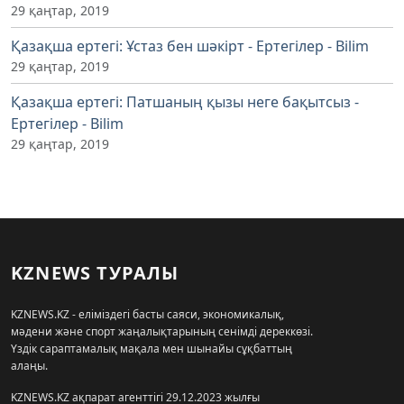
29 қаңтар, 2019
Қазақша ертегі: Ұстаз бен шәкірт - Ертегілер - Bilim
29 қаңтар, 2019
Қазақша ертегі: Патшаның қызы неге бақытсыз -
Ертегілер - Bilim
29 қаңтар, 2019
KZNEWS ТУРАЛЫ
KZNEWS.KZ - еліміздегі басты саяси, экономикалық,
мәдени және спорт жаңалықтарының сенімді дереккөзі.
Үздік сараптамалық мақала мен шынайы сұқбаттың
алаңы.
KZNEWS.KZ ақпарат агенттігі 29.12.2023 жылғы