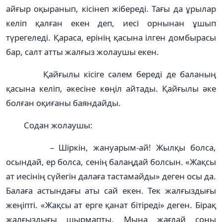
айғыр оқыранып, кісінеп жібереді. Тағы да ұрылар
келіп қалған екен деп, иесі орнынан ұшып
түрегеледі. Қараса, ерінің қасына ілген домбырасы
бар, салт атты жалғыз жолаушы екен.
Қайғылы кісіге сәлем береді де баланың
қасына келіп, әкесіне көңіл айтады. Қайғылы әке
болған оқиғаны баяндайды.
Содан жолаушы:
– Шіркін, жануарым-ай! Жылқы болса,
осындай, ер болса, сенің балаңдай болсын. «Жақсы
ат иесінің сүйегін далаға тастамайды» деген осы да.
Балаға астындағы аты сай екен. Тек жалғыздығы
жеңіпті. «Жақсы ат ерге қанат бітіреді» деген. Бірақ
жалғыздығы шырмапты. Мына жағдай соны