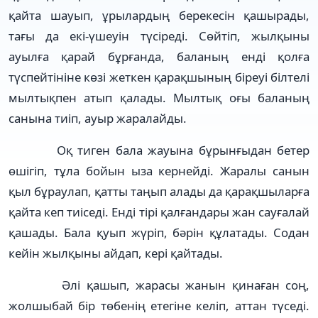
қайта шауып, ұрылардың берекесін қашырады,
тағы да екі-үшеуін түсіреді. Сөйтіп, жылқыны
ауылға қарай бұрғанда, баланың енді қолға
түспейтініне көзі жеткен қарақшының біреуі білтелі
мылтықпен атып қалады. Мылтық оғы баланың
санына тиіп, ауыр жаралайды.
Оқ тиген бала жауына бұрынғыдан бетер
өшігіп, тұла бойын ыза кернейді. Жаралы санын
қыл бұраулап, қатты таңып алады да қарақшыларға
қайта кеп тиіседі. Енді тірі қалғандары жан сауғалай
қашады. Бала қуып жүріп, бәрін құлатады. Содан
кейін жылқыны айдап, кері қайтады.
Әлі қашып, жарасы жанын қинаған соң,
жолшыбай бір төбенің етегіне келіп, аттан түседі.