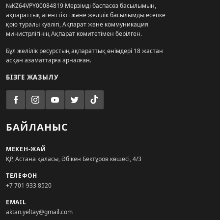
№KZ64VPY00084819 Мерзімді баспасөз басылымын,
ақпараттық агенттікті және желілік басылымды есепке
қою туралы куәлігі, Ақпарат және коммуникация
министрлігінің Ақпарат комитетімен берілген.
Бұл желілік ресурстың ақпараттық өнімдері 18 жастан
асқан азаматтарға арналған.
БІЗГЕ ЖАЗЫЛУ
БАЙЛАНЫС
МЕКЕН-ЖАЙ
ҚР, Астана қаласы, Әбікен Бектұров көшесі, 4/3
ТЕЛЕФОН
+7 701 933 8520
EMAIL
aktan.yeltay@gmail.com