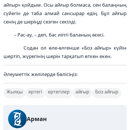
айғыр» қойдым. Осы айғыр болмаса, сен балаңның
сүйегін де таба алмай сансырар едің. Бұл айғыр
сенің де шеріңді сезген секілді.
– Рас-ау, – деп, бас иіпті баланың әкесі.
Содан ол өле-өлгенше «Боз айғыр» күйін
шертіп, жүрегінің шерін тарқатып өткен екен.
Әлеуметтік желілерде бөлісіңіз:
Жылқы
ертегі
ертегілер
айғыр
Боз айғыр
Арман