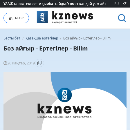
ҮААЖ тарифі екі есеге қымбаттайды: Үкімет қандай уәж айтады?
ҮААЖ тарифі екі есеге қымбаттайды: Үкімет қандай уәж айтады?
RU
KZ
МӘЗІР
Басты бет
/
Қазақша ертегілер
/
Боз айғыр - Ертегілер - Bilim
Боз айғыр - Ертегілер - Bilim
26 қаңтар, 2019