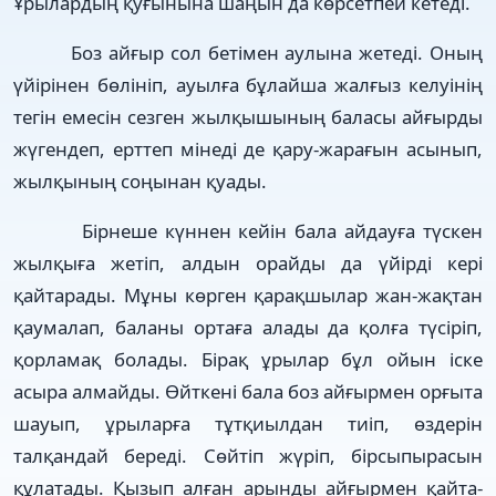
Ұрылардың қуғынына шаңын да көрсетпей кетеді.
Боз айғыр сол бетімен аулына жетеді. Оның
үйірінен бөлініп, ауылға бұлайша жалғыз келуінің
тегін емесін сезген жылқышының баласы айғырды
жүгендеп, ерттеп мінеді де қару-жарағын асынып,
жылқының соңынан қуады.
Бірнеше күннен кейін бала айдауға түскен
жылқыға жетіп, алдын орайды да үйірді кері
қайтарады. Мұны көрген қарақшылар жан-жақтан
қаумалап, баланы ортаға алады да қолға түсіріп,
қорламақ болады. Бірақ ұрылар бұл ойын іске
асыра алмайды. Өйткені бала боз айғырмен орғыта
шауып, ұрыларға тұтқиылдан тиіп, өздерін
талқандай береді. Сөйтіп жүріп, бірсыпырасын
құлатады. Қызып алған арынды айғырмен қайта-