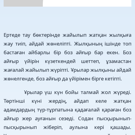
Ертеде тау бөктерінде жайылып жатқан жылқыға
жау тиіп, айдай жөнеліпті. Жылқының ішінде топ
бастаған айбарлы бір боз айғыр бар екен. Боз
айғыр үйірін күзеткендей шеттеп, ұзамастан
жағалай жайылып жүріпті. Ұрылар жылқыны айдай
жөнелгенде, боз айғыр да үйірімен бірге кетіпті.
Ұрылар үш күн бойы талмай жол жүреді.
Төртінші күні жердің, айдап келе жатқан
адамдардың түр-тұрпатына қадағалай қараған боз
айғыр жер ауғанын сезеді. Содан пысқырынып-
пысқырынып жіберіп, аулына кері қашады.