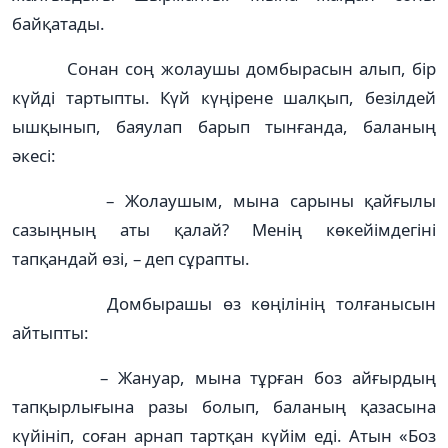
байқатады.
Сонан соң жолаушы домбырасын алып, бір
күйді тартыпты. Күй күңірене шалқып, безілдей
ышқынып, баяулап барып тынғанда, баланың
әкесі:
– Жолаушым, мына сарыны қайғылы
сазыңның аты қалай? Менің көкейімдегіні
тапқандай өзі, – деп сұрапты.
Домбырашы өз көңілінің толғанысын
айтыпты:
– Жануар, мына тұрған боз айғырдың
тапқырлығына разы болып, баланың қазасына
күйініп, соған арнап тартқан күйім еді. Атын «Боз