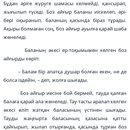
Бұдан әріге жүруге шамасы келмейді, қансырап,
жығылып түседі. Боз айғыр баланы иіскелеп, әрі-
бері оқыранып, баланың қасында біраз тұрады.
Ақыры болмаған соң, боз айғыр ауылға қарай шаба
жөнеледі.
Баланың әкесі ер-тоқымымен келген боз
айғырды көріп:
– Балам бір апатқа душар болған екен, не де
болса іздейін, – деп, жолға шығады.
Боз айғыр иесіне бой бермей, тауда қалған
балаға қарай ала жөнеледі. Тау-тасты аралап келген
әкесі өліп жатқан баласының үстінен шығады.
Тауды жаңғырта баласының қазасына қатты
қайғырып, жылап отырғанда, қасында тұрған боз