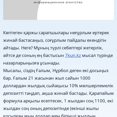
Көптеген қаржы сарапшылары неғұрлым ертерек
жинай бастасаңыз, соғұрлым пайдалы екендігін
айтады. Неге? Мұның түрлі себептері жетерлік,
әйтсе де соның ең бастысын
7kun.kz
мысал түрінде
назарларыңызға ұсынады.
Мысалы, сіздің Ғалым, Нұрбол деген екі досыңыз
бар. Ғалым 21 жасынан жыл сайын 1000
доллардан жылдық сыйақысы 10% мөлшерлемелік
депозитті таңдап, ақша жинай бастады. Қарапайым
формула арқылы есептесек, 1 жылдан соң 1100, екі
жылдан соң оның депозитінде (екінші жылы
қосылған мың доллар мен бірінші жылдың