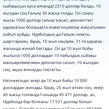
сыйақысын қоса алғанда) 2310 доллар болды. 10
жылдан соң Ғалым 30 жасқа толды. Ол соңғы
жылы 1000 доллар салым жасап, депозиттегі
қаражатын болашақта инвестициялау мақсатымен
қойып қойды. Нұрболдың да Ғалым сияқты
шарттармен, бірақ, 10 жыл кешірек, 31-ге қараған
жасында жинай бастады. Ол да 10 жыл бойы
жылына 1000 доллардан 10 пайыздық сыйақы
мөлшерлемесімен депозитке салып, 10 жылдан
соң, ақша жинауды тоқтатты.
Нәтижесінде: екеуі де 10 жыл бойы 10 000
доллардан жинады. Бірақ, 20 жыл өткен соң, екеуі
40 жасқа толғанда Ғалымда 45 471 доллар, ал,
Нұрболда бар болғаны 17 531 доллар болып
шықты. Екеуі 65 жасқа толғанда Ғалымда 492 669,