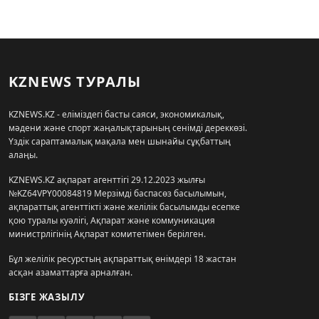
KZNEWS ТУРАЛЫ
KZNEWS.KZ - еліміздегі басты саяси, экономикалық,
мәдени және спорт жаңалықтарының сенімді дереккөзі.
Үздік сараптамалық мақала мен шынайы сұқбаттың
алаңы.
KZNEWS.KZ ақпарат агенттігі 29.12.2023 жылғы
№KZ64VPY00084819 Мерзімді баспасөз басылымын,
ақпараттық агенттікті және желілік басылымды есепке
қою туралы куәлігі, Ақпарат және коммуникация
министрлігінің Ақпарат комитетімен берілген.
Бұл желілік ресурстың ақпараттық өнімдері 18 жастан
асқан азаматтарға арналған.
БІЗГЕ ЖАЗЫЛУ