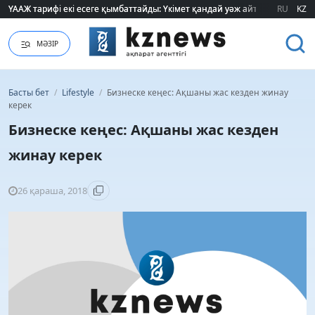
ҮААЖ тарифі екі есеге қымбаттайды: Үкімет қандай уәж айтады?
ҮААЖ тарифі екі есеге қымбаттайды: Үкімет қандай уәж айтады?
RU
KZ
МӘЗІР
Басты бет
/
Lifestyle
/
Бизнеске кеңес: Ақшаны жас кезден жинау
керек
Бизнеске кеңес: Ақшаны жас кезден
жинау керек
26 қараша, 2018