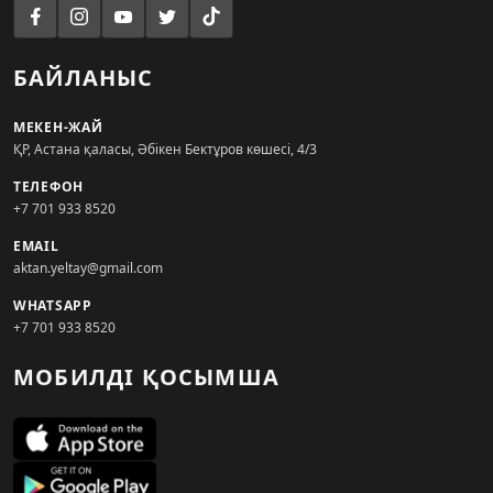
БАЙЛАНЫС
МЕКЕН-ЖАЙ
ҚР, Астана қаласы, Әбікен Бектұров көшесі, 4/3
ТЕЛЕФОН
+7 701 933 8520
EMAIL
aktan.yeltay@gmail.com
WHATSAPP
+7 701 933 8520
МОБИЛДІ ҚОСЫМША