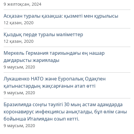
9 желтоқсан, 2024
Асқазан туралы қазақша: қызметі мен құрылысы
12 қазан, 2020
Қыздық перде туралы мәліметтер
12 қазан, 2020
Меркель Германия тарихындағы ең нашар
дағдарысты жариялады
9 маусым, 2020
Лукашенко НАТО және Еуропалық Одақпен
қатынастардың жақсарғанын атап өтті
9 маусым, 2020
Бразилияда соңғы тәулігі 30 мың астам адамдарда
коронавирус инфекциясы анықталды, бұл өлім саны
бойынша Италиядан озып кетті.
9 маусым, 2020