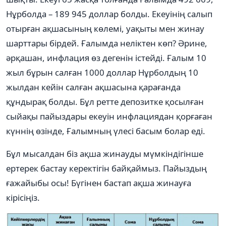
Нұрболда – 189 945 доллар болды. Екеуінің салып
отырған ақшасының көлемі, уақыты мен жинау
шарттары бірдей. Ғалымда неліктен көп? Әрине,
әрқашан, инфлация өз дегенін істейді. Ғалым 10
жыл бұрын салған 1000 доллар Нұрболдың 10
жылдан кейін салған ақшасына қарағанда
құндырақ болды. Бұл ретте депозитке қосылған
сыйақы пайыздары екеуін инфлациядан қорғаған
күннің өзінде, Ғалымның үлесі басым болар еді.
Бұл мысалдан біз ақша жинауды мүмкіндігінше
ертерек бастау керектігін байқаймыз. Пайыздың
ғажайыбы осы! Бүгінен бастап ақша жинауға
кірісіңіз.