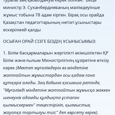
министр Э. Суханбердиеваның мәлімдеуінше
жұмыс тобына 78 адам кірген. Бірақ осы орайда
Қазақстан педагогтарының негізгі ұсыныстары
ескерілмей қалды
ОСЫҒАН ОРАЙ СІЗГЕ БІЗДІҢ ҰСЫНЫСЫМЫЗ:
1. Білім басқармаларын жергілікті әкімшіліктен ҚР
Білім және ғылым Министрлігінің құзіретіне өткізу
керек
(Мектеп мұғалімдерін өз міндетіне
жатпайтын жұмыстардан осы қадам ғана
құтқара алады. Заң бабына қосымша ретінде,
"Мұғалімді міндетіне жатпайтын жұмысқа жеккен
шенеунік адамды құлдықта ұстаған
қылмыскермен" теңестіріліп, қылмыстық
жауапқа
тартылуы тиіс" деп көрсету керек)
.