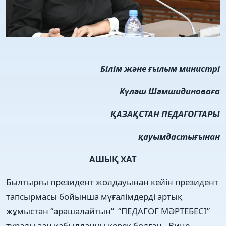
Білім және ғылым министрі
Күләш Шәмшидиноваға
ҚАЗАҚСТАН ПЕДАГОГТАРЫ
қауымдастығынан
АШЫҚ ХАТ
Былтырғы президент жолдауынан кейін президент
тапсырмасы бойынша мұғалімдерді артық
жұмыстан “арашалайтын” “ПЕДАГОГ МӘРТЕБЕСІ”
туралы заң қабылдануы керек болған. Вице