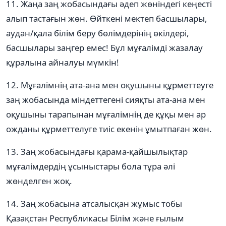
11. Жаңа заң жобасындағы әдеп жөніндегі кеңесті
алып тастағын жөн. Өйткені мектеп басшылары,
аудан/қала білім беру бөлімдерінің өкілдері,
басшылары заңгер емес! Бұл мұғалімді жазалау
құралына айналуы мүмкін!
12. Мұғалімнің ата-ана мен оқушыны құрметтеуге
заң жобасында міндеттегені сияқты ата-ана мен
оқушыны тарапынан мұғалімнің де құқы мен ар
ожданы құрметтелуге тиіс екенін ұмытпаған жөн.
13. Заң жобасындағы қарама-қайшылықтар
мұғалімдердің ұсыныстары бола тұра әлі
жөнделген жоқ.
14. Заң жобасына атсалысқан жұмыс тобы
Қазақстан Республикасы Білім және ғылым