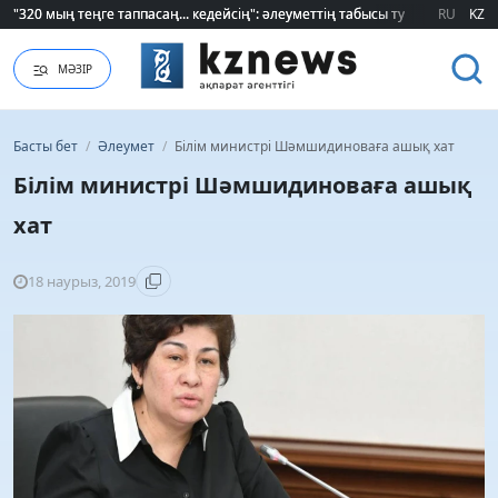
RU
KZ
Қайрат Боранбаев лауазымды қызметке тағайындалды
МӘЗІР
Басты бет
/
Әлеумет
/
Білім министрі Шәмшидиноваға ашық хат
Білім министрі Шәмшидиноваға ашық
хат
18 наурыз, 2019