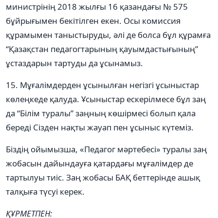
министрінің 2018 жылғы 16 қазандағы № 575
бұйрығымен бекітілген екен. Осы комиссия
құрамымен таныстыруды, әлі де болса бұл құрамға
“Қазақстан педагогтарының қауымдастығының”
ұстаздарын тартуды да ұсынамыз.
15. Мұғалімдерден ұсынылған негізгі ұсыныстар
көлеңкеде қалуда. Ұсыныстар ескерілмесе бұл заң
да “Білім туралы” заңның көшірмесі болып қала
береді Сізден нақты жауап пен ұсыныс күтеміз.
Біздің ойымызша, «Педагог мәртебесі» туралы заң
жобасын дайындауға қатардағы мұғалімдер де
тартылуы тиіс. Заң жобасы БАҚ беттерінде ашық
талқыға түсуі керек.
ҚҰРМЕТПЕН: