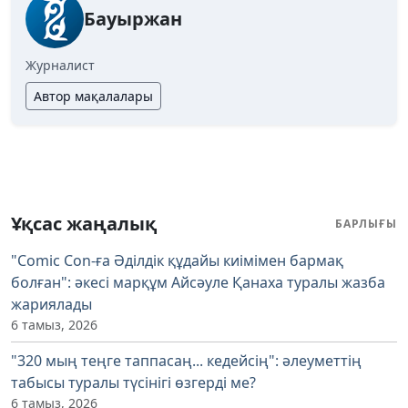
Бауыржан
Журналист
Автор мақалалары
Ұқсас жаңалық
БАРЛЫҒЫ
"Comic Con-ға Әділдік құдайы киімімен бармақ
болған": әкесі марқұм Айсәуле Қанаха туралы жазба
жариялады
6 тамыз, 2026
"320 мың теңге таппасаң... кедейсің": әлеуметтің
табысы туралы түсінігі өзгерді ме?
6 тамыз, 2026