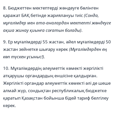
8. Бюджеттен мектептерді жөндеуге бөлінген
қаражат БАҚ бетінде жариялануы тиіс
(Сонда,
мұғалімдер мен ата-аналардан мектепті жөндеуге
ақша жинау қиынға соғатын болады)
.
9. Ер мұғалімдерді 55 жастан, әйел мұғалімдерді 50
жастан зейнетке шығару керек
(Мұғалімдерден ең
көп түскен ұсыныс!).
10. Мұғалімдердің әлеуметтік көмекті жергілікті
атқарушы органдардың еншісіне қалдырған.
Жергілікті органдар әлеуметтік көмекті әлі де шеше
алмай жүр, сондықтан республикалық бюджетке
қаратып Қазақстан бойынша бідей тариф белгілеу
керек.