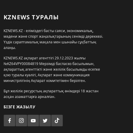
KZNEWS ТУРАЛЫ
KZNEWS.KZ - еліміздегі басты саяси, экономикалық,
мәдени және спорт жаңалықтарының сенімді дереккөзі.
Үздік сараптамалық мақала мен шынайы сұқбаттың
алаңы.
KZNEWS.KZ ақпарат агенттігі 29.12.2023 жылғы
№KZ64VPY00084819 Мерзімді баспасөз басылымын,
ақпараттық агенттікті және желілік басылымды есепке
қою туралы куәлігі, Ақпарат және коммуникация
министрлігінің Ақпарат комитетімен берілген.
Бұл желілік ресурстың ақпараттық өнімдері 18 жастан
асқан азаматтарға арналған.
БІЗГЕ ЖАЗЫЛУ