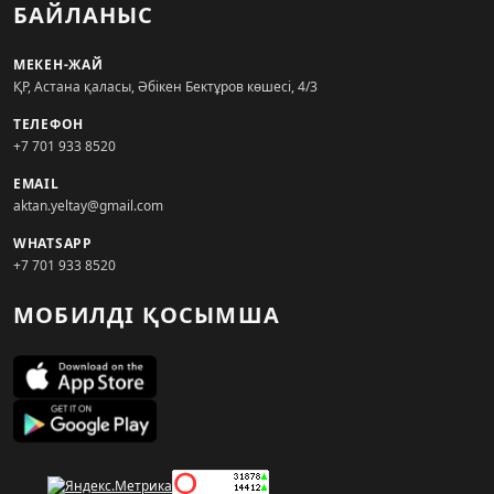
БАЙЛАНЫС
МЕКЕН-ЖАЙ
ҚР, Астана қаласы, Әбікен Бектұров көшесі, 4/3
ТЕЛЕФОН
+7 701 933 8520
EMAIL
aktan.yeltay@gmail.com
WHATSAPP
+7 701 933 8520
МОБИЛДІ ҚОСЫМША