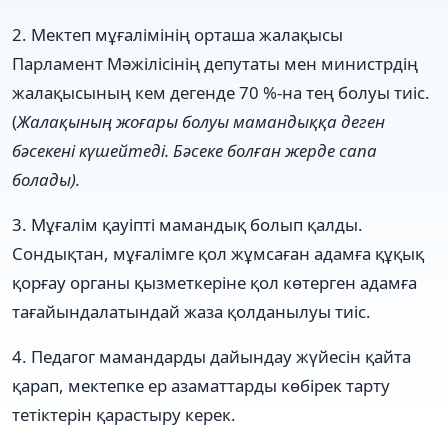
2. Мектеп мұғалімінің орташа жалақысы
Парламент Мәжілісінің депутаты мен министрдің
жалақысының кем дегенде 70 %-на тең болуы тиіс.
(
Жалақының жоғары болуы мамандыққа деген
бәсекені күшейтеді. Бәсеке болған жерде сапа
болады).
3. Мұғалім қауіпті мамандық болып қалды.
Сондықтан, мұғалімге қол жұмсаған адамға құқық
қорғау органы қызметкеріне қол көтерген адамға
тағайындалатындай жаза қолданылуы тиіс.
4. Педагог мамандарды дайындау жүйесін қайта
қарап, мектепке ер азаматтарды көбірек тарту
тетіктерін қарастыру керек.