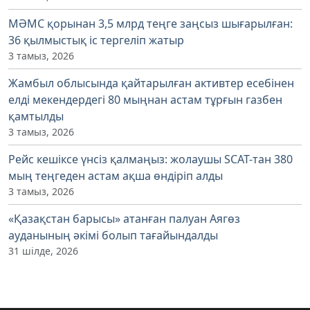
МӘМС қорынан 3,5 млрд теңге заңсыз шығарылған:
36 қылмыстық іс тергеліп жатыр
3 тамыз, 2026
Жамбыл облысында қайтарылған активтер есебінен
елді мекендердегі 80 мыңнан астам тұрғын газбен
қамтылды
3 тамыз, 2026
Рейс кешіксе үнсіз қалмаңыз: жолаушы SCAT-тан 380
мың теңгеден астам ақша өндіріп алды
3 тамыз, 2026
«Қазақстан барысы» атанған палуан Аягөз
ауданының әкімі болып тағайындалды
31 шілде, 2026