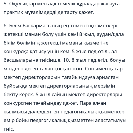
5. Оқулықтар мен әдістемелік құралдар жасауға
практик мұғалімдерді де тарту қажет.
6. Білім Басқармасының ең төменгі қызметкері
жетекші маман болу үшін кемі 8 жыл, аудан/қала
білім бөлімінің жетекші маманы қызметіне
конкурсқа қатысу үшін кемі 5 жыл пед.өтілі, ал
басшыларына тиісінше, 10, 8 жыл пед.өтіл. болуы
міндетті деген талап қосқан жөн. Сонымен қатар
мектеп директорларын тағайындауға арналған
бұйрыққа мектеп директорларының мерзімін
бекіту керек. 5 жыл сайын мектеп директорлары
конкурспен тағайындау қажет. Пара алған
қылмысы дәлелденген педагогикалық қызметкер
өмір бойы педагогикалық қызметтен аластатылуы
тиіс.