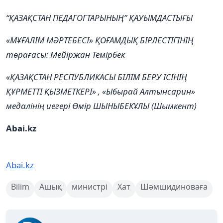
“ҚАЗАҚСТАН ПЕДАГОГТАРЫНЫҢ” ҚАУЫМДАСТЫҒЫ
«МҰҒАЛІМ МӘРТЕБЕСІ» ҚОҒАМДЫҚ БІРЛЕСТІГІНІҢ
төрағасы: Мейіржан Темірбек
«ҚАЗАҚСТАН РЕСПУБЛИКАСЫ БІЛІМ БЕРУ ІСІНІҢ
ҚҰРМЕТТІ ҚЫЗМЕТКЕРІ» , «Ыбырай Алтынсарин»
медалінің иегері Өмір ШЫНЫБЕКҰЛЫ (Шымкент)
Abai.kz
Abai.kz
Bilim
Ашық
министрі
Хат
Шәмшидиноваға