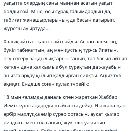
уақытта олардың саны мыңнан асатын уақыт
болды ғой. Міне, осы сұрақ ғалымдардың да,
табиғат жанашырларының да басын қатырып,
жүрегін ауыртуда...
Халық айтса – қалып айтпайды. Аспан әлемінің,
бүкіл табиғаттың, аң мен құстың түр-сыйпатын,
өсу-өзгеру заңдылықтарын танып, тап басып айтып
кеткен дана халқымыз бұл сұрақтың да жауабын
аңызға арқау қылып қалдырған сияқты. Аңыз түбі –
ақиқат. Ендеше соған құлақ түрейік:
18 мың ғаламды даналықпен жаратқан Жаббар
Иеміз күллі аңдарды жыйыпты дейді. Өзі жаратқан
әрбір махлұққа өмір сүрер ортасын, ауқат қылар
риздығы мен төл санын, жүктілік уақытын
тағайындапты. Сөйтіп, кезек барысқа да жетіпті.