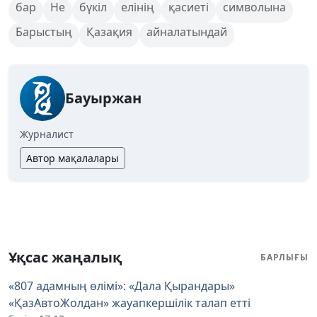
бар
Не
бүкіл
елінің
қасиеті
символына
Барыстың
Қазақия
айналатындай
Бауыржан
Журналист
Автор мақалалары
Ұқсас жаңалық
БАРЛЫҒЫ
«807 адамның өлімі»: «Дала Қырандары»
«ҚазАвтоЖолдан» жауапкершілік талап етті