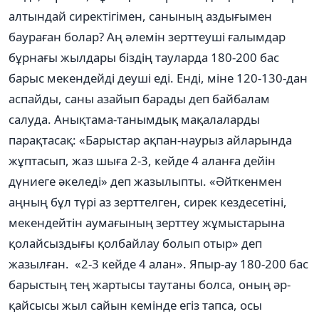
алтындай сиректігімен, санының аздығымен
баураған болар? Аң әлемін зерттеуші ғалымдар
бұрнағы жылдары біздің тауларда 180-200 бас
барыс мекендейді деуші еді. Енді, міне 120-130-дан
аспайды, саны азайып барады деп байбалам
салуда. Анықтама-танымдық мақалаларды
парақтасақ: «Барыстар ақпан-наурыз айларында
жұптасып, жаз шыға 2-3, кейде 4 аланға дейін
дүниеге әкеледі» деп жазылыпты. «Әйткенмен
аңның бұл түрі аз зерттелген, сирек кездесетіні,
мекендейтін аумағының зерттеу жұмыстарына
қолайсыздығы қолбайлау болып отыр» деп
жазылған. «2-3 кейде 4 алан». Япыр-ау 180-200 бас
барыстың тең жартысы таутаны болса, оның әр-
қайсысы жыл сайын кемінде егіз тапса, осы