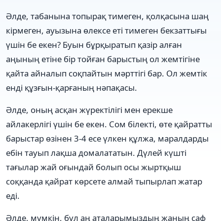
Әлде, табанына топырақ тимеген, қолқасына шаң
кірмеген, ауызына өлексе еті тимеген бекзаттығы
үшін бе екен? Буын бұрқыратып қазір алған
аңының етіне бір тойған барыстың ол жемтігіне
қайта айналып соқпайтын мәрттігі бар. Ол жемтік
енді құзғын-қарғаның нәпақасы.
Әлде, оның асқан жүректілігі мен ерекше
айлакерлігі үшін бе екен. Сом білекті, өте қайратты
барыстар өзінен 3-4 есе үлкен құлжа, маралдарды
ебін тауып лақша домалататын. Дүлей күшті
тағылар жай оғындай болып осы жыртқыш
соққанда қайрат көрсете алмай тыпырлап жатар
еді.
Әлде, мүмкін, бұл аң аталарымыздың жаның саф