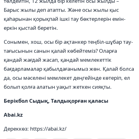
төлдейтін, 12 жылда бір келетін осы жылды –
Барыс жылы деп атапты. Және осы жылы қыс
қаһарынан қорықпай ішкі тау бөктерлерін емін-
еркін қыстай беретін.
Сонымен, хош, осы бір ақтанкер теңбіл-шұбар тау-
тағысынын санын қалай көбейтеміз? Оларға
қандай жағдай жасап, қандай мемлекеттік
бағдарламалар қабылдағанымыз жөн. Қалай болса
да, осы мәселені мемлекет деңгейінде көтеріп, ел
болып қолға алатын уақыт жеткен сияқты.
Берікбол Сыдық, Талдықорған қаласы
Abai.kz
Дереккөз: https://abai.kz/