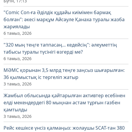
Бүгін, 17:13
"Comic Con-ға Әділдік құдайы киімімен бармақ
болған": әкесі марқұм Айсәуле Қанаха туралы жазба
жариялады
6 тамыз, 2026
"320 мың теңге таппасаң... кедейсің": әлеуметтің
табысы туралы түсінігі өзгерді ме?
6 тамыз, 2026
МӘМС қорынан 3,5 млрд теңге заңсыз шығарылған:
36 қылмыстық іс тергеліп жатыр
3 тамыз, 2026
Жамбыл облысында қайтарылған активтер есебінен
елді мекендердегі 80 мыңнан астам тұрғын газбен
қамтылды
3 тамыз, 2026
Рейс кешіксе үнсіз қалмаңыз: жолаушы SCAT-тан 380