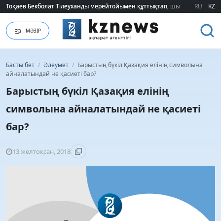
Тоқаев Бекболат Тілеуханды мерейтойымен құттықтап, шығармашылық т
Тоқаев Бекболат Тілеуханды мерейтойымен құттықтап, шығармашылық т
RU
KZ
МӘЗІР
Басты бет
/
Әлеумет
/
Барыстың бүкіл Қазақия елінің символына
айналатындай не қасиеті бар?
Барыстың бүкіл Қазақия елінің
символына айналатындай не қасиеті
бар?
13 желтоқсан, 2018