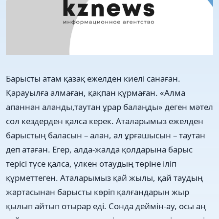
Барысты атам қазақ ежелден киелі санаған.
Қарауылға алмаған, қақпан құрмаған. «Алма
апаннан аланды,таутан ұрар балаңды» деген мәтел
сол кездерден қалса керек. Аталарымыз ежелден
барыстың баласын – алан, ал ұрғашысын – таутан
деп атаған. Егер, алда-жалда қолдарына барыс
терісі түсе қалса, үлкен отаудың төріне іліп
құрметтеген. Аталарымыз қай жылы, қай таудың
жартасынан барысты көріп қалғандарын жыр
қылып айтып отырар еді. Сонда деймін-ау, осы аң