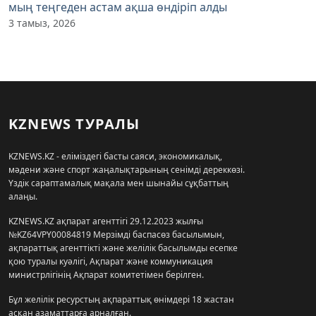
мың теңгеден астам ақша өндіріп алды
3 тамыз, 2026
KZNEWS ТУРАЛЫ
KZNEWS.KZ - еліміздегі басты саяси, экономикалық,
мәдени және спорт жаңалықтарының сенімді дереккөзі.
Үздік сараптамалық мақала мен шынайы сұқбаттың
алаңы.
KZNEWS.KZ ақпарат агенттігі 29.12.2023 жылғы
№KZ64VPY00084819 Мерзімді баспасөз басылымын,
ақпараттық агенттікті және желілік басылымды есепке
қою туралы куәлігі, Ақпарат және коммуникация
министрлігінің Ақпарат комитетімен берілген.
Бұл желілік ресурстың ақпараттық өнімдері 18 жастан
асқан азаматтарға арналған.