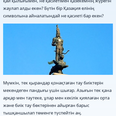
қай қылығымен, не қасиетімен қазекемнің жүрегін
жаулап алды екен? Бүтін бір Қазақия елінің
символына айналатындай не қасиеті бар екен?
Мүмкін, тек қырандар қонақтаған тау биіктерін
мекендеген пандығы үшін шығар. Азығын тек қана
арқар мен таутеке, ұлар мен кекілік қиялаған орта
және биік тау бөктерінен айырған барыс
тышқаншылап төменге түспейтін аң.