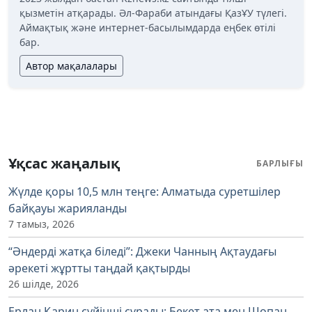
қызметін атқарады. Әл-Фараби атындағы ҚазҰУ түлегі.
Аймақтық және интернет-басылымдарда еңбек өтілі
бар.
Автор мақалалары
Ұқсас жаңалық
БАРЛЫҒЫ
Жүлде қоры 10,5 млн теңге: Алматыда суретшілер
байқауы жарияланды
7 тамыз, 2026
“Әндерді жатқа біледі”: Джеки Чанның Ақтаудағы
әрекеті жұртты таңдай қақтырды
26 шілде, 2026
Ерлан Қарин сүйінші сұрады: Бекет ата мен Шопан