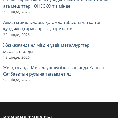
ата мешіттері ЮНЕСКО тізімінде
25 шілде, 2026
Алматы зиялылары: қоғамда табысты ұлтқа тән
құндылықтарды орнықтыру қажет
22 шілде, 2026
Жезқазғанда еліміздің үздік металлургтері
марапатталды
18 шілде, 2026
Жезқазғанда Металлург күні қарсаңында Қаныш
Сәтбаевтың рухына тағзым етілді
18 шілде, 2026
KZNEWS ТУРАЛЫ