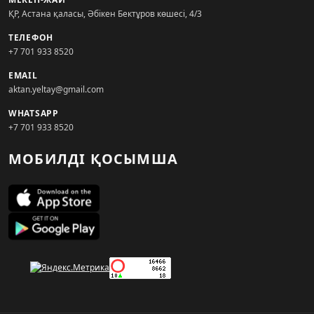
ҚР, Астана қаласы, Әбікен Бектұров көшесі, 4/3
ТЕЛЕФОН
+7 701 933 8520
EMAIL
aktan.yeltay@gmail.com
WHATSAPP
+7 701 933 8520
МОБИЛДІ ҚОСЫМША