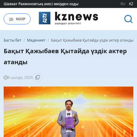
Шавкат Рахмоновтың әкесі өмірден озды
Шавкат Рахмоновтың әкесі өмірден озды
RU
KZ
МӘЗІР
Басты бет
/
Мәдениет
/
Бақыт Қажыбаев Қытайда үздік актер атанды
Бақыт Қажыбаев Қытайда үздік актер
атанды
8 шілде, 2025