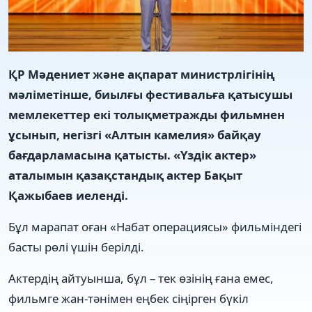
ҚР Мәдениет және ақпарат министрлігінің
мәліметінше, биылғы фестивальға қатысушы
мемлекеттер екі толықметражды фильмнен
ұсынып, негізгі «Алтын камелия» байқау
бағдарламасына қатысты. «Үздік актер»
аталымын қазақстандық актер Бақыт
Қажыбаев иеленді.
Бұл марапат оған «Набат операциясы» фильміндегі
басты рөлі үшін берілді.
Актердің айтуынша, бұл – тек өзінің ғана емес,
фильмге жан-тәнімен еңбек сіңірген бүкіл