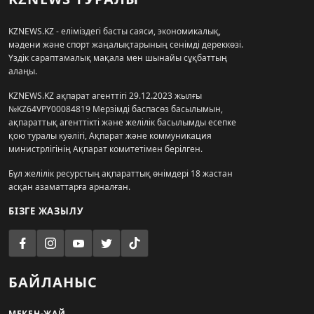
KZNEWS.KZ - еліміздегі басты саяси, экономикалық,
мәдени және спорт жаңалықтарының сенімді дереккөзі.
Үздік сараптамалық мақала мен шынайы сұқбаттың
алаңы.
KZNEWS.KZ ақпарат агенттігі 29.12.2023 жылғы
№KZ64VPY00084819 Мерзімді баспасөз басылымын,
ақпараттық агенттікті және желілік басылымды есепке
қою туралы куәлігі, Ақпарат және коммуникация
министрлігінің Ақпарат комитетімен берілген.
Бұл желілік ресурстың ақпараттық өнімдері 18 жастан
асқан азаматтарға арналған.
БІЗГЕ ЖАЗЫЛУ
БАЙЛАНЫС
МЕКЕН-ЖАЙ