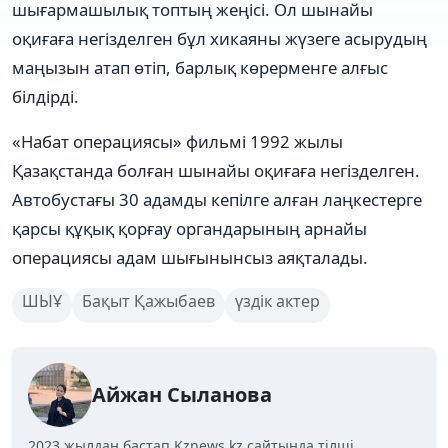
шығармашылық топтың жеңісі. Ол шынайы
оқиғаға негізделген бұл хикаяны жүзеге асырудың
маңызын атап өтіп, барлық көрерменге алғыс
білдірді.
«Набат операциясы» фильмі 1992 жылы
Қазақстанда болған шынайы оқиғаға негізделген.
Автобустағы 30 адамды кепілге алған лаңкестерге
қарсы құқық қорғау органдарының арнайы
операциясы адам шығынынсыз аяқталады.
ШЫҰ
Бақыт Қажыбаев
үздік актер
Айжан Сыланова
2023 жылдан бастап Kznews.kz сайтында тілші