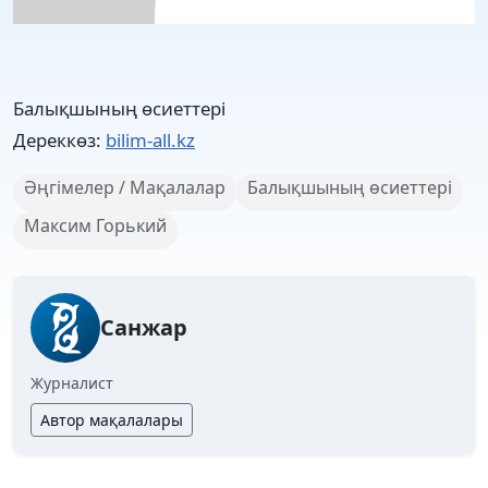
Балықшының өсиеттері
Дереккөз:
bilim-all.kz
Әңгімелер / Мақалалар
Балықшының өсиеттері
Максим Горький
Санжар
Журналист
Автор мақалалары