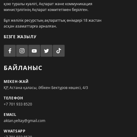
қою туралы куәлігі, Ақпарат және коммуникация
министрлігінің Ақпарат комитетімен берілген.
Бұл желілік ресурстың ақпараттық өнімдері 18 жастан
асқан азаматтарға арналған.
БІЗГЕ ЖАЗЫЛУ
БАЙЛАНЫС
МЕКЕН-ЖАЙ
ҚР, Астана қаласы, Әбікен Бектұров көшесі, 4/3
ТЕЛЕФОН
+7 701 933 8520
EMAIL
aktan.yeltay@gmail.com
WHATSAPP