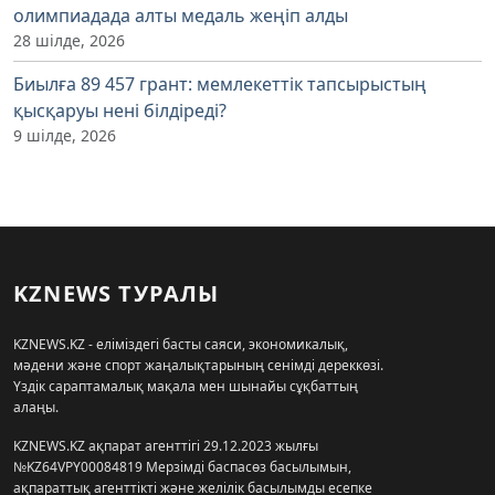
олимпиадада алты медаль жеңіп алды
28 шілде, 2026
Биылға 89 457 грант: мемлекеттік тапсырыстың
қысқаруы нені білдіреді?
9 шілде, 2026
KZNEWS ТУРАЛЫ
KZNEWS.KZ - еліміздегі басты саяси, экономикалық,
мәдени және спорт жаңалықтарының сенімді дереккөзі.
Үздік сараптамалық мақала мен шынайы сұқбаттың
алаңы.
KZNEWS.KZ ақпарат агенттігі 29.12.2023 жылғы
№KZ64VPY00084819 Мерзімді баспасөз басылымын,
ақпараттық агенттікті және желілік басылымды есепке