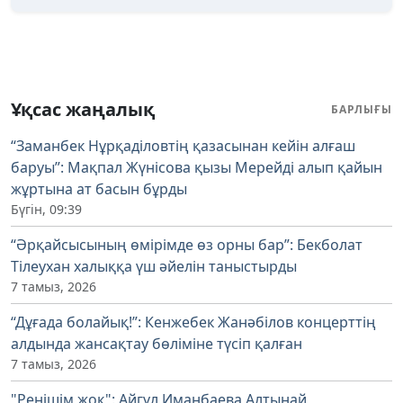
Ұқсас жаңалық
БАРЛЫҒЫ
“Заманбек Нұрқаділовтің қазасынан кейін алғаш
баруы”: Мақпал Жүнісова қызы Мерейді алып қайын
жұртына ат басын бұрды
Бүгін, 09:39
“Әрқайсысының өмірімде өз орны бар”: Бекболат
Тілеухан халыққа үш әйелін таныстырды
7 тамыз, 2026
“Дұғада болайық!”: Кенжебек Жанәбілов концерттің
алдында жансақтау бөліміне түсіп қалған
7 тамыз, 2026
"Ренішім жоқ": Айгүл Иманбаева Алтынай