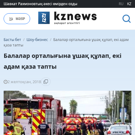
Шавкат Рахмоновтың әкесі өмірден озды
Шавкат Рахмоновтың әкесі өмірден озды
RU
KZ
МӘЗІР
Басты бет
/
Шоу-бизнес
/
Балалар орталығына ұшақ құлап, екі адам
қаза тапты
Балалар орталығына ұшақ құлап, екі
адам қаза тапты
2 желтоқсан, 2018