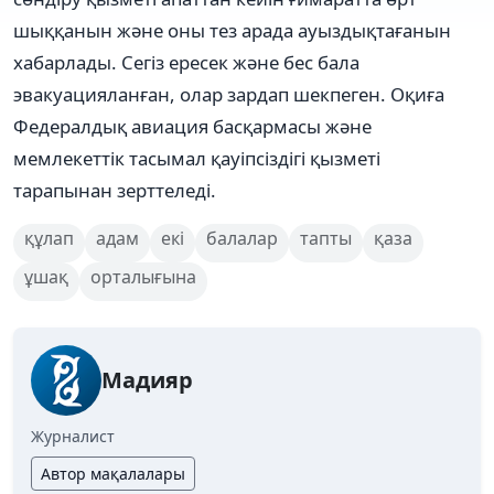
шыққанын және оны тез арада ауыздықтағанын
хабарлады. Сегіз ересек және бес бала
эвакуацияланған, олар зардап шекпеген. Оқиға
Федералдық авиация басқармасы және
мемлекеттік тасымал қауіпсіздігі қызметі
тарапынан зерттеледі.
құлап
адам
екі
балалар
тапты
қаза
ұшақ
орталығына
Мадияр
Журналист
Автор мақалалары