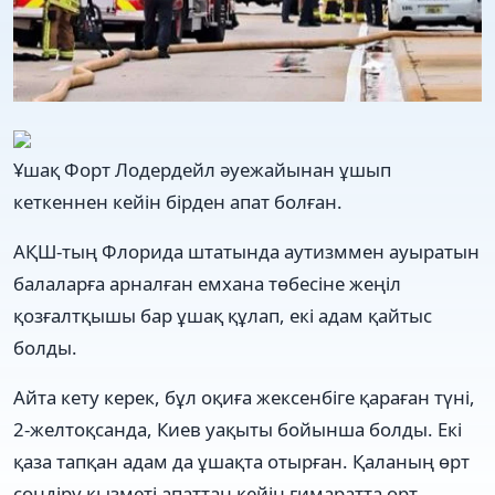
Ұшақ Форт Лодердейл әуежайынан ұшып
кеткеннен кейін бірден апат болған.
АҚШ-тың Флорида штатында аутизммен ауыратын
балаларға арналған емхана төбесіне жеңіл
қозғалтқышы бар ұшақ құлап, екі адам қайтыс
болды.
Айта кету керек, бұл оқиға жексенбіге қараған түні,
2-желтоқсанда, Киев уақыты бойынша болды. Екі
қаза тапқан адам да ұшақта отырған. Қаланың өрт
сөндіру қызметі апаттан кейін ғимаратта өрт