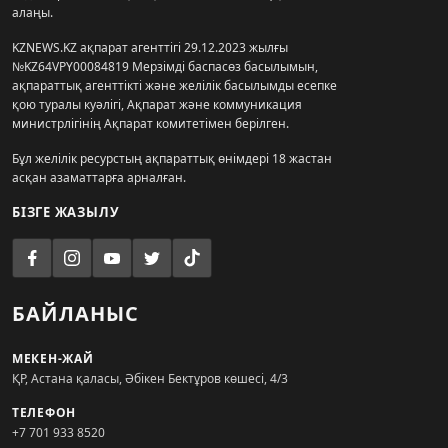
алаңы.
KZNEWS.KZ ақпарат агенттігі 29.12.2023 жылғы
№KZ64VPY00084819 Мерзімді баспасөз басылымын,
ақпараттық агенттікті және желілік басылымды есепке
қою туралы куәлігі, Ақпарат және коммуникация
министрлігінің Ақпарат комитетімен берілген.
Бұл желілік ресурстың ақпараттық өнімдері 18 жастан
асқан азаматтарға арналған.
БІЗГЕ ЖАЗЫЛУ
БАЙЛАНЫС
МЕКЕН-ЖАЙ
ҚР, Астана қаласы, Әбікен Бектұров көшесі, 4/3
ТЕЛЕФОН
+7 701 933 8520