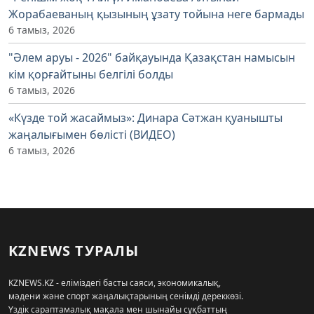
Жорабаеваның қызының ұзату тойына неге бармады
6 тамыз, 2026
"Әлем аруы - 2026" байқауында Қазақстан намысын
кім қорғайтыны белгілі болды
6 тамыз, 2026
«Күзде той жасаймыз»: Динара Сәтжан қуанышты
жаңалығымен бөлісті (ВИДЕО)
6 тамыз, 2026
KZNEWS ТУРАЛЫ
KZNEWS.KZ - еліміздегі басты саяси, экономикалық,
мәдени және спорт жаңалықтарының сенімді дереккөзі.
Үздік сараптамалық мақала мен шынайы сұқбаттың