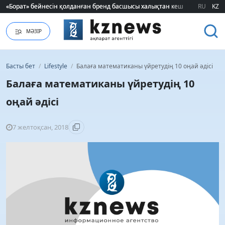
Шавкат Рахмоновтың әкесі өмірден озды
Шавкат Рахмоновтың әкесі өмірден озды
RU
KZ
МӘЗІР
Басты бет
/
Lifestyle
/
Балаға математиканы үйретудің 10 оңай әдісі
Балаға математиканы үйретудің 10
оңай әдісі
7 желтоқсан, 2018