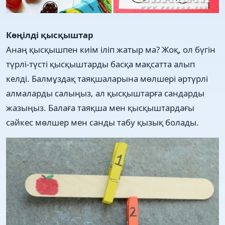
Көңілді қысқыштар
Анаң қысқышпен киім іліп жатыр ма? Жоқ, ол бүгін
түрлі-түсті қысқыштарды басқа мақсатта алып
келді. Балмұздақ таяқшаларына мөлшері әртүрлі
алмаларды салыңыз, ал қысқыштарға сандарды
жазыңыз. Балаға таяқша мен қысқыштардағы
сәйкес мөлшер мен санды табу қызық болады.