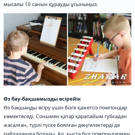
мысалы 10 санын құрауды ұсыныңыз.
Өз бау-бақшамызды өсірейік
Өз бақшаңды өсіру үшін бізге қажетсіз помпондар
көмектеседі. Сонымен қатар қарапайым губкадан
жасалған, түрлі түске боялған дөңгелектерді де
пайдалануға болады. Ал, қыста бұл помпондармен