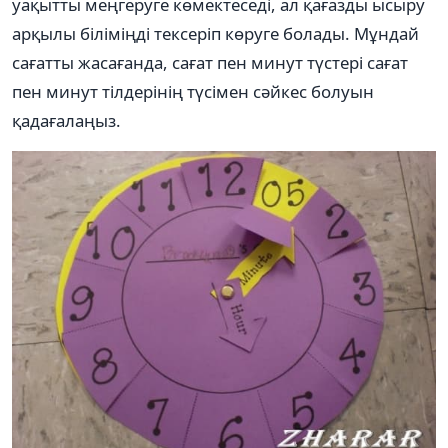
уақытты меңгеруге көмектеседі, ал қағазды ысыру
арқылы біліміңді тексеріп көруге болады. Мұндай
сағатты жасағанда, сағат пен минут түстері сағат
пен минут тілдерінің түсімен сәйкес болуын
қадағалаңыз.