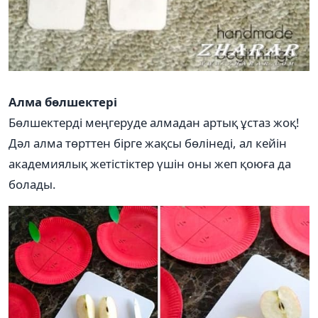
Алма бөлшектері
Бөлшектерді меңгеруде алмадан артық ұстаз жоқ!
Дәл алма төрттен бірге жақсы бөлінеді, ал кейін
академиялық жетістіктер үшін оны жеп қоюға да
болады.