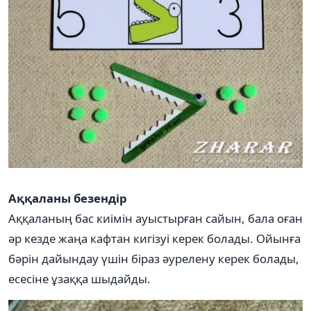
Аққаланы безендір
Аққаланың бас киімін ауыстырған сайын, бала оған
әр кезде жаңа кафтан кигізуі керек болады. Ойынға
бәрін дайындау үшін біраз әурелену керек болады,
есесіне ұзаққа шыдайды.