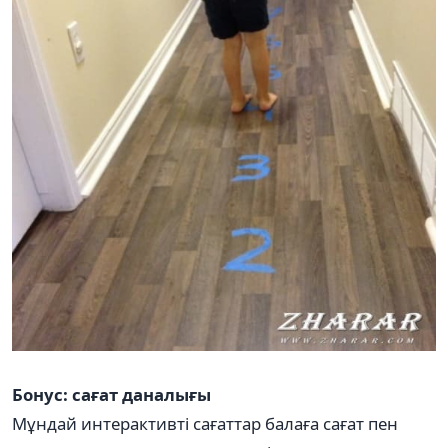
Бонус: сағат даналығы
Мұндай интерактивті сағаттар балаға сағат пен