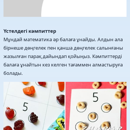
Үстелдегі кәмпиттер
Мұндай математика әр балаға ұнайды. Алдын ала
бірнеше дөңгелек пен қанша дөңгелек салынғаны
жазылған парақ дайындап қойыңыз. Кәмпиттерді
балаға ұнайтын кез келген тағаммен алмастыруға
болады.