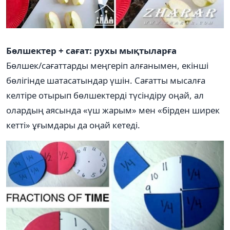
Бөлшектер + сағат: рухы мықтыларға
Бөлшек/сағаттарды меңгеріп алғанымен, екінші
бөлігінде шатасатындар үшін. Сағатты мысалға
келтіре отырып бөлшектерді түсіндіру оңай, ал
олардың аясында «үш жарым» мен «бірден ширек
кетті» ұғымдары да оңай кетеді.