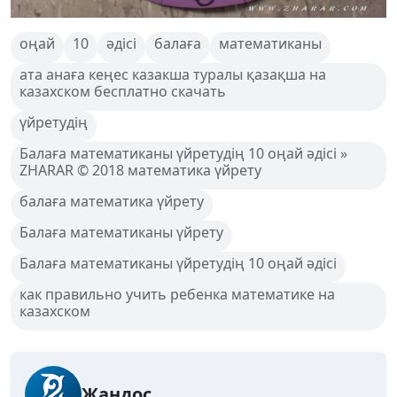
оңай
10
әдісі
балаға
математиканы
ата анаға кеңес казакша туралы қазақша на
казахском бесплатно скачать
үйретудің
Балаға математиканы үйретудің 10 оңай әдісі »
ZHARAR © 2018 математика үйрету
балаға математика үйрету
Балаға математиканы үйрету
Балаға математиканы үйретудің 10 оңай әдісі
как правильно учить ребенка математике на
казахском
Жандос