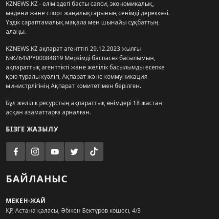
KZNEWS.KZ - еліміздегі басты саяси, экономикалық,
мәдени және спорт жаңалықтарының сенімді дереккөзі.
Үздік сараптамалық мақала мен шынайы сұқбаттың
алаңы.
KZNEWS.KZ ақпарат агенттігі 29.12.2023 жылғы
№KZ64VPY00084819 Мерзімді баспасөз басылымын,
ақпараттық агенттікті және желілік басылымды есепке
қою туралы куәлігі, Ақпарат және коммуникация
министрлігінің Ақпарат комитетімен берілген.
Бұл желілік ресурстың ақпараттық өнімдері 18 жастан
асқан азаматтарға арналған.
БІЗГЕ ЖАЗЫЛУ
БАЙЛАНЫС
МЕКЕН-ЖАЙ
ҚР, Астана қаласы, Әбікен Бектұров көшесі, 4/3