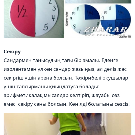
Секіру
Сандармен танысудың тағы бір амалы. Еденге
изолентамен үлкен сандар жазыңыз, ал дәліз жас
секіргіш үшін арена болсын. Тәжірибелі оқушылар
үшін тапсырманы қиындатуға болады:
арифметикалақ мысалдар келтіріп, жауабы сөз
емес, секіру саны болсын. Көңілді болатыны сөзсіз!