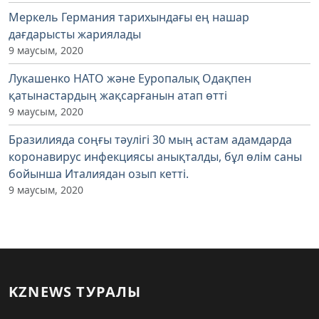
Меркель Германия тарихындағы ең нашар
дағдарысты жариялады
9 маусым, 2020
Лукашенко НАТО және Еуропалық Одақпен
қатынастардың жақсарғанын атап өтті
9 маусым, 2020
Бразилияда соңғы тәулігі 30 мың астам адамдарда
коронавирус инфекциясы анықталды, бұл өлім саны
бойынша Италиядан озып кетті.
9 маусым, 2020
KZNEWS ТУРАЛЫ