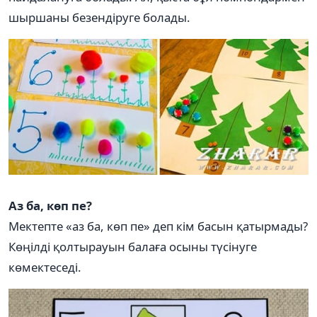
шыршаны безендіруге болады.
Аз ба, көп пе?
Мектепте «аз ба, көп пе» деп кім басын қатырмады?
Көңілді қолтырауын балаға осыны түсінуге
көмектеседі.