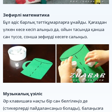
Зефирлі математика
Бұл әдіс барлық тәттіқұмарларға ұнайды. Қағаздан
үлкен кесе кесіп алыңыз да, ойын тасында қанша
сан түссе, сонша зефирді кесеге салыңыз.
Музыкалық үзіліс
Әр клавишаға нақты бір сан белгілеңіз де
(стикерлерді пайдалансаңыз болады), балаңызға