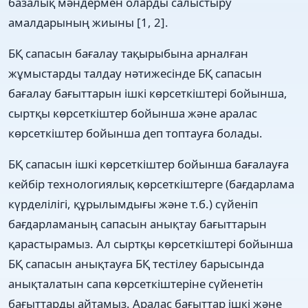
базалық мәндермен оларды салыстыру
амалдарының жиыны [1, 2].
БҚ сапасын бағалау тақырыбына арналған
жұмыстарды талдау нәтижесінде БҚ сапасын
бағалау бағыттарын ішкі көрсеткіштері бойынша,
сыртқы көрсеткіштер бойынша және аралас
көрсеткіштер бойынша деп топтауға болады.
БҚ сапасын ішкі көрсеткіштер бойынша бағалауға
кейбір технологиялық көрсеткіштерге (бағдарлама
күрделілігі, құрылымдығы және т.б.) сүйеніп
бағдарламаның сапасын анықтау бағыттарын
қарастырамыз. Ал сыртқы көрсеткіштері бойынша
БҚ сапасын анықтауға БҚ тестілеу барысында
анықталатын сапа көрсеткіштеріне сүйенетін
бағыттарды айтамыз. Аралас бағыттар ішкі және