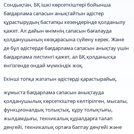
Сондықтан, БҚ ішкі көрсеткіштері бойынша
бағдарлама сапасын анықтайтын әдістер
құрастырудың бастапқы кезеңдерінде қолданылу
қажет. Ал дайын өнімнің сапасын бағалауда
қолданушының көзқарасына сүйену керек. Және
де бұл әдістерде бағдарлама сапасын анықтау үшін
бағдарлама листингі қажет, ал БҚ қолданысқа
енгізгенде ондай мүмкіндік жоқ.
Екінші топқа жататын әдістерді қарастырайық.
жұмыста бағдарлама сапасын анықтауда
қолданушылық көрсеткіштер келтірілген, мысалы,
функционалдық толықтық, құру толықтығы,
жылдамдығы, техникалық құралдарға талап
деңгейі, техникалық ортаға баптау деңгейі және