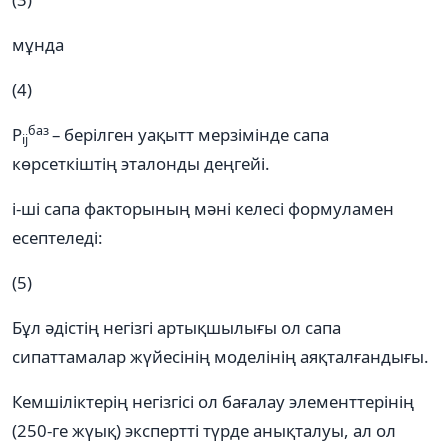
мұнда
(4)
баз
P
– берілген уақытт мерзімінде сапа
ij
көрсеткіштің эталонды деңгейі.
i-ші сапа факторының мәні келесі формуламен
есептеледі:
(5)
Бұл әдістің негізгі артықшылығы ол сапа
сипаттамалар жүйесінің моделінің аяқталғандығы.
Кемшіліктерің негізгісі ол бағалау элементтерінің
(250-ге жүық) экспертті түрде анықталуы, ал ол