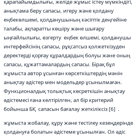
қарапайымдылығы, желіде жұмыс істеу мүмкіндігі,
анықтама беру сапасы, игеру және қолдану
еңбекөлшемі, қолданушының кәсіптік деңгейіне
талабы, ақпаратты көшіру және шығару
ыңғайлылығы, өзгерту еңбек өлшемі, қолданушы
интерфейсінің сапасы, рұқсатсыз қолжеткізуден
деректерді қорғау құралдардың болуы және оның
сапасы, құжаттамалардың сапасы. Бірақ бұл
жұмыста автор ұсынған көрсеткіштердің мәнін
анықтау әдістер мен модельдер ұсынылмаған.
Функционалдық толықтық көсреткішін анықтау
әдістемесі ғана келтірілген, ал бір критерий
бойынша БҚ сапасын бағалау жеткіліксіз [6] .
жұмыста жобалау, құру және тестілеу кезеңдерінде
қолдануға болатын әдістеме ұсынылған. Ол әдіс