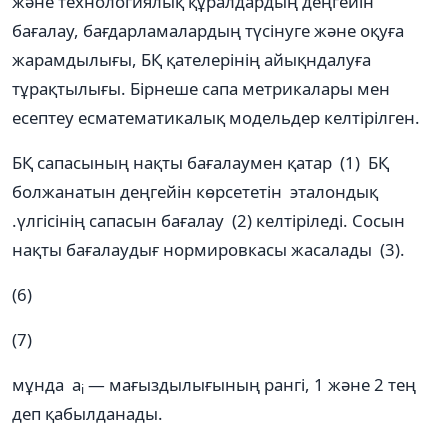
және технологиялық құралдардың деңгейін
бағалау, бағдарламалардың түсінуге және оқуға
жарамдылығы, БҚ қателерінің айықндалуға
тұрақтылығы. Бірнеше сапа метрикалары мен
есептеу есматематикалық модельдер келтірілген.
БҚ сапасының нақты бағалаумен қатар (1) БҚ
болжанатын деңгейін көрсететін эталондық
.үлгісінің сапасын бағалау (2) келтіріледі. Сосын
нақты бағалаудығ нормировкасы жасалады (3).
(6)
(7)
мұнда a
— мағыздылығының рангі, 1 және 2 тең
i
деп қабылданады.