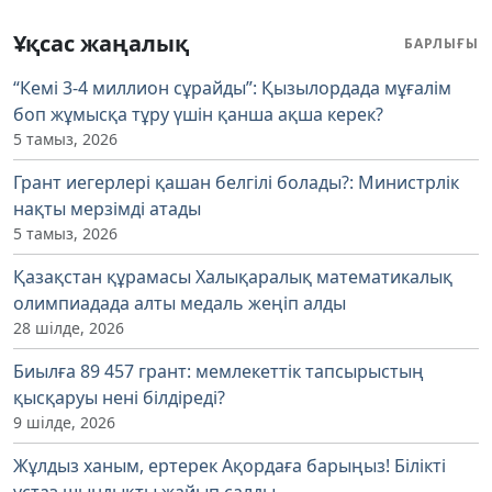
Ұқсас жаңалық
БАРЛЫҒЫ
“Кемі 3-4 миллион сұрайды”: Қызылордада мұғалім
боп жұмысқа тұру үшін қанша ақша керек?
5 тамыз, 2026
Грант иегерлері қашан белгілі болады?: Министрлік
нақты мерзімді атады
5 тамыз, 2026
Қазақстан құрамасы Халықаралық математикалық
олимпиадада алты медаль жеңіп алды
28 шілде, 2026
Биылға 89 457 грант: мемлекеттік тапсырыстың
қысқаруы нені білдіреді?
9 шілде, 2026
Жұлдыз ханым, ертерек Ақордаға барыңыз! Білікті
ұстаз шындықты жайып салды