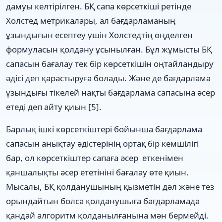
дамуы келтірілген. БҚ сапа көрсеткіші ретінде
Холстед метрикалары, ал бағдарламаның
ұзындығын есептеу үшін Холстедтің өңделген
формуласын қолдану ұсынылған. Бұл жұмысты БҚ
сапасын бағалау тек бір көрсеткішін оңтайландыру
әдісі деп қарастыруға болады. Және де бағдарлама
ұзындығы тікелей нақты бағдарлама сапасына әсер
етеді деп айту қиын [5].
Барлық ішкі көрсеткіштері бойынша бағдарлама
сапасын анықтау әдістерінің ортақ бір кемшілігі
бар, ол көрсеткіштер сапаға әсер еткенімен
қаншалықты әсер ететініні бағалау өте қиын.
Мысалы, БҚ қолданушының қызметін дәл және тез
орындайтын болса қолданушыға бағдарламада
қандай алгоритм қолданылғанына мән бермейді.