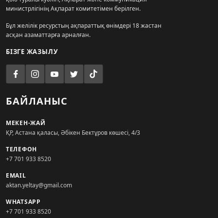
министрлігінің Ақпарат комитетімен берілген.
Бұл желілік ресурстың ақпараттық өнімдері 18 жастан
асқан азаматтарға арналған.
БІЗГЕ ЖАЗЫЛУ
БАЙЛАНЫС
МЕКЕН-ЖАЙ
ҚР, Астана қаласы, Әбікен Бектұров көшесі, 4/3
ТЕЛЕФОН
+7 701 933 8520
EMAIL
aktan.yeltay@gmail.com
WHATSAPP
+7 701 933 8520