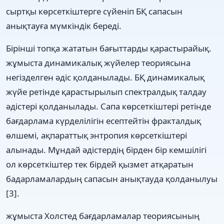
сыртқы көрсеткіштерге сүйеніп БҚ сапасын
анықтауға мүмкіндік береді.
Бірінші топқа жататын бағыттарды қарастырайық.
жұмыста динамикалық жүйелер теориясына
негізделген әдіс қолданылады. БҚ динамикалық
жүйе ретінде қарастырылып спектралдық талдау
әдістері қолданылады. Сапа көрсеткіштері ретінде
бағдарлама күрделілігін есептейтін фракталдық
өлшемі, ақпараттық энтропия көрсеткіштері
алынады. Мұндай әдістердің бірден бір кемшілігі
ол көрсеткіштер тек бірдей қызмет атқаратын
бадарламалардың сапасын анықтауда қолданылуы
[3].
жұмыста Холстед бағдарламалар теориясының