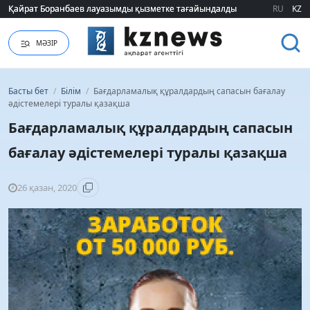
Қайрат Боранбаев лауазымды қызметке тағайындалды
Қайрат Боранбаев лауазымды қызметке тағайындалды
RU
KZ
МӘЗІР
Басты бет
/
Білім
/
Бағдарламалық құралдардың сапасын бағалау
әдістемелері туралы қазақша
Бағдарламалық құралдардың сапасын
бағалау әдістемелері туралы қазақша
26 қазан, 2020