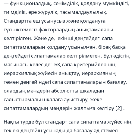
— функционалдық, сенімділік, қолдану мүмкіндігі,
тиімділік, ере жүрулік, тасымалдаулылық.
Стандартта еш ұсынусыз және қолдануға
түсініктемесіз факторлардың анықтамалары
келтірілген. Және де, екінші деңгейдегі сапа
сипаттамаларын қолдану ұсынылған, бірақ басқа
деңгейдегі сипаттамалар келтірілмеген. Бұл әдістің
мағынасы келесіде: БҚ сапа критерийлерінің
иерархиялық жүйесін анықтау, иерархияның
төмен деңгейіндегі сапа сипаттамаларын бағалау,
олардың мәндерін абсолютты шкаладан
салыстырмалы шкалаға ауыстыру, жеке
сипаттамалардың мәндерін жалпыға келтіру [2] .
Нақты түрде бұл стандарт сапа сипаттама жүйесінің
тек екі деңгейін ұсынады да бағалау әдістемесі