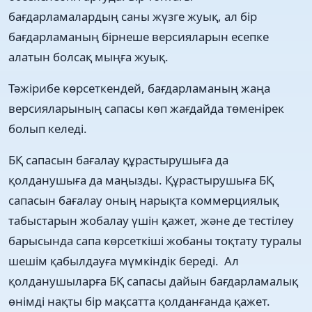
бағдарламалардың саны жүзге жуық, ал бір
бағдарламаның бірнеше версияларын есепке
алатын болсақ мыңға жуық.
Тәжірибе көрсеткендей, бағдарламаның жаңа
версияларының сапасы көп жағдайда төменірек
болып келеді.
БҚ сапасын бағалау құрастырушыға да
қолданушыға да маңызды. Құрастырушыға БҚ
сапасын бағалау оның нарықта коммерциялық
табыстарын жобалау үшін қажет, және де тестілеу
барысында сапа көрсеткіші жобаны тоқтату туралы
шешім қабылдауға мүмкіндік береді. Ал
қолданушыларға БҚ сапасы дайын бағдарламалық
өнімді нақты бір мақсатта қолданғанда қажет.