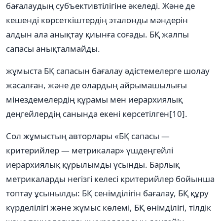
бағалаудың субъективтілігіне әкеледі. Және де
кешенді көрсеткіштердің эталонды мәндерін
алдын ала анықтау қиынға соғады. БҚ жалпы
сапасы анықталмайды.
жұмыста БҚ сапасын бағалау әдістемелерге шолау
жасалған, және де олардың айрымашылығы
мінездемелердің құрамы мен иерархиялық
деңгейлердің санында екені көрсетілген[10].
Сол жұмыстың авторлары «БҚ сапасы —
критерийлер — метрикалар» үшдеңгейлі
иерархиялық құрылымды ұсынды. Барлық
метрикаларды негізгі келесі критерийлер бойынша
топтау ұсынылды: БҚ сенімділігін бағалау, БҚ құру
күрделілігі және жұмыс көлемі, БҚ өнімділігі, тілдік