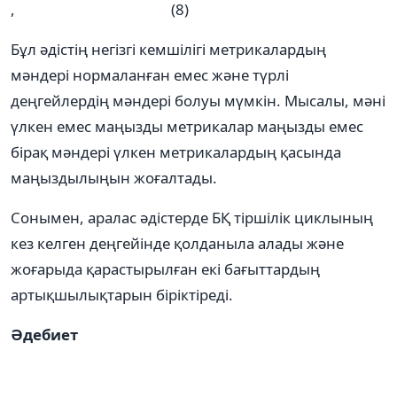
, (8)
Бұл әдістің негізгі кемшілігі метрикалардың
мәндері нормаланған емес және түрлі
деңгейлердің мәндері болуы мүмкін. Мысалы, мәні
үлкен емес маңызды метрикалар маңызды емес
бірақ мәндері үлкен метрикалардың қасында
маңыздылыңын жоғалтады.
Сонымен, аралас әдістерде БҚ тіршілік циклының
кез келген деңгейінде қолданыла алады және
жоғарыда қарастырылған екі бағыттардың
артықшылықтарын біріктіреді.
Әдебиет