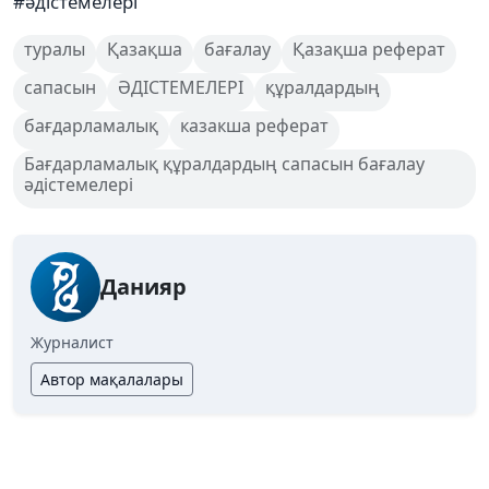
#әдістемелері
туралы
Қазақша
бағалау
Қазақша реферат
сапасын
ӘДІСТЕМЕЛЕРІ
құралдардың
бағдарламалық
казакша реферат
Бағдарламалық құралдардың сапасын бағалау
әдістемелері
Данияр
Журналист
Автор мақалалары