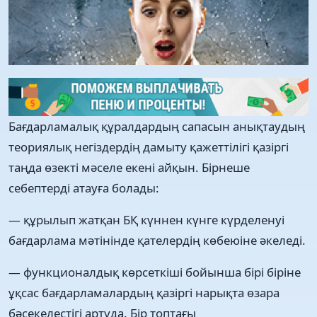
Бағдарламалық құралдардың сапасын анықтаудың
теориялық негіздердің дамыту қажеттілігі қазіргі
таңда өзекті мәселе екені айқын. Бірнеше
себептерді атауға болады:
— құрылып жатқан БҚ күннен күнге күрделенуі
бағдарлама мәтінінде қателердің көбеюіне әкеледі.
— функционалдық көрсеткіші бойынша бірі біріне
ұқсас бағдарламалардың қазіргі нарықта өзара
бәсекелестігі артуда. Бір топтағы