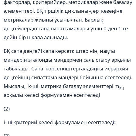
факторлар, критерийлер, метрикалар және бағалау
элементтері. БҚ тіршілік циклының әр кезеңіне
метрикалар жиыны ұсынылған. Барлық
деңгейлердің сапа сипаттамалары үшін 0-ден 1-ге
дейін бір шкала алынады.
БҚ сапа деңгейі сапа көрсеткіштерінің нақты
мәндерін эталонды мәндермен салыстыру арқылы
табылады. Сапа көрсеткіштері алдыңғы иерархия
деңгейінің сипаттама мәндері бойынша есептеледі.
Мысалы, k-ші метрика бағалау элементтері m
kq
арқылы келесі формуламен есептеледі
(2)
i-ші критерий келесі формуламен есептеледі:
(3)