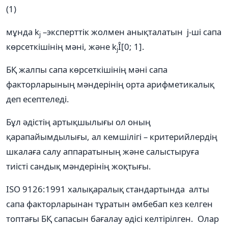
(1)
мұнда k
–эксперттік жолмен анықталатын j-ші сапа
j
көрсеткішінің мәні, және k
Î[0; 1].
j
БҚ жалпы сапа көрсеткішінің мәні сапа
факторларының мәндерінің орта арифметикалық
деп есептеледі.
Бұл әдістің артықшылығы ол оның
қарапайымдылығы, ал кемшілігі – критерийлердің
шкалаға салу аппаратының және салыстыруға
тиісті сандық мәндерінің жоқтығы.
ISO 9126:1991 халықаралық стандартында алты
сапа факторларынан тұратын әмбебап кез келген
топтағы БҚ сапасын бағалау әдісі келтірілген. Олар