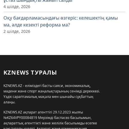
4 шілде, 2026
Оқу бағдарламасындағы өзгеріс: келешектің қамы
ма, әлде кезекті реформа ма?
2 шілде, 2026
KZNEWS ТУРАЛЫ
KZNEWS.KZ - еліміздегі басты саяси, экономикалық,
мәдени және спорт жаңалықтарының сенімді дереккөзі.
Үздік сараптамалық мақала мен шынайы сұқбаттың
алаңы.
KZNEWS.KZ ақпарат агенттігі 29.12.2023 жылғы
№KZ64VPY00084819 Мерзімді баспасөз басылымын,
ақпараттық агенттікті және желілік басылымды есепке
қою туралы куәлігі, Ақпарат және коммуникация