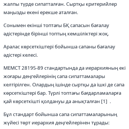
жалпы түрде сипатталған. Сыртқы критерийлер
маңызды екені ерекше аталған.
Сонымен екінші топтағы БҚ сапасын бағалау
әдістерінде бірінші топтың кемшіліктері жоқ.
Аралас көрсеткіштері бойынша сапаны бағалау
әдістері келесі.
МЕМСТ 28195-89 стандартында да иерархияның екі
жоғары деңгейлерінің сапа сипаттамалары
келтірілген. Олардың ішінде сыртқы да ішкі де сапа
көрсеткіштері бар. Түрлі топтағы бағдарламаларға
қай көрсеткішті қолдануы да анықталған [1] .
Бұл стандарт бойынша сапа сипаттамаларының
жүйесі төрт иерархия деңгейлерінен тұрады: