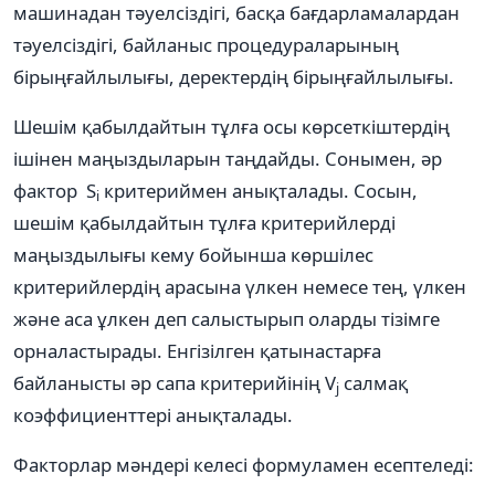
машинадан тәуелсіздігі, басқа бағдарламалардан
тәуелсіздігі, байланыс процедураларының
бірыңғайлылығы, деректердің бірыңғайлылығы.
Шешім қабылдайтын тұлға осы көрсеткіштердің
ішінен маңыздыларын таңдайды. Сонымен, әр
фактор S
критериймен анықталады. Сосын,
i
шешім қабылдайтын тұлға критерийлерді
маңыздылығы кему бойынша көршілес
критерийлердің арасына үлкен немесе тең, үлкен
және аса ұлкен деп салыстырып оларды тізімге
орналастырады. Енгізілген қатынастарға
байланысты әр сапа критерийінің V
салмақ
j
коэффициенттері анықталады.
Факторлар мәндері келесі формуламен есептеледі: