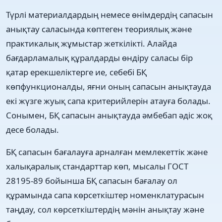
Түрлі материалдардың немесе өнімдердің сапасын
анықтау саласында көптеген теориялық және
практикалық жұмыстар жеткілікті. Алайда
бағдарламалық құралдарды өндіру саласы бір
қатар ерекшеліктерге ие, себебі БҚ
көпфункционалды, яғни оның сапасын анықтауда
екі жүзге жуық сапа критерийлерін атауға болады.
Сонымен, БҚ сапасын анықтауда әмбебап әдіс жоқ
десе болады.
БҚ сапасын бағалауға арналған мемлекеттік және
халықаралық стандарттар көп, мысалы ГОСТ
28195-89 бойынша БҚ сапасын бағалау ол
құрамында сапа көрсеткіштер номенклатурасын
таңдау, сол көрсеткіштердің мәнін анықтау және