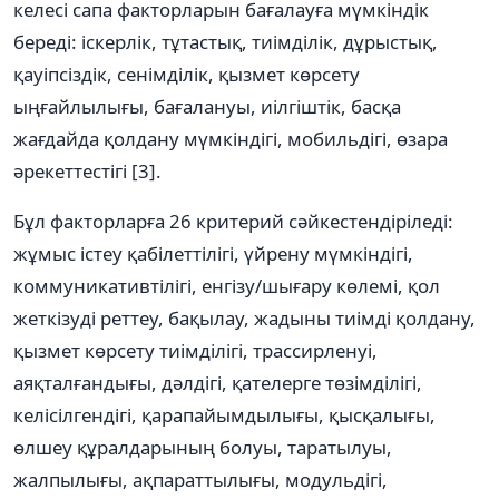
келесі сапа факторларын бағалауға мүмкіндік
береді: iскерлiк, тұтастық, тиімділік, дұрыстық,
қауiпсiздiк, сенiмдiлiк, қызмет көрсету
ыңғайлылығы, бағалануы, иiлгiштiк, басқа
жағдайда қолдану мүмкіндігі, мобильдігі, өзара
әрекеттестігі [3].
Бұл факторларға 26 критерий сәйкестендіріледі:
жұмыс істеу қабілеттілігі, үйрену мүмкіндігі,
коммуникативтілігі, енгізу/шығару көлемі, қол
жеткізуді реттеу, бақылау, жадыны тиімді қолдану,
қызмет көрсету тиімділігі, трассирленуі,
аяқталғандығы, дәлдігі, қателерге төзімділігі,
келісілгендігі, қарапайымдылығы, қысқалығы,
өлшеу құралдарының болуы, таратылуы,
жалпылығы, ақпараттылығы, модульдігі,