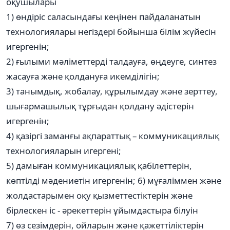
оқушылары
1) өндіріс саласындағы кеңінен пайдаланатын
технологиялары негіздері бойынша білім жүйесін
игергенін;
2) ғылыми мәліметтерді талдауға, өңдеуге, синтез
жасауға және қолдануға икемділігін;
3) танымдық, жобалау, құрылымдау және зерттеу,
шығармашылық тұрғыдан қолдану әдістерін
игергенін;
4) қазіргі заманғы ақпараттық – коммуникациялық
технологияларын игергені;
5) дамыған коммуникациялық қабілеттерін,
көптілді мәдениетін игергенін; 6) мұғаліммен және
жолдастарымен оқу қызметтестіктерін және
бірлескен іс - әрекеттерін ұйымдастыра білуін
7) өз сезімдерін, ойларын және қажеттіліктерін