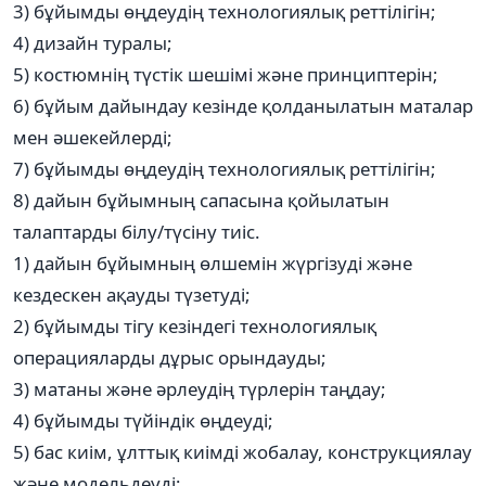
3) бұйымды өңдеудің технологиялық реттілігін;
4) дизайн туралы;
5) костюмнің түстік шешімі және принциптерін;
6) бұйым дайындау кезінде қолданылатын маталар
мен әшекейлерді;
7) бұйымды өңдеудің технологиялық реттілігін;
8) дайын бұйымның сапасына қойылатын
талаптарды білу/түсіну тиіс.
1) дайын бұйымның өлшемін жүргізуді және
кездескен ақауды түзетуді;
2) бұйымды тігу кезіндегі технологиялық
операцияларды дұрыс орындауды;
3) матаны және әрлеудің түрлерін таңдау;
4) бұйымды түйіндік өңдеуді;
5) бас киім, ұлттық киімді жобалау, конструкциялау
және модельдеуді;