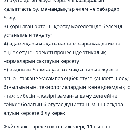
2) оқуға деген жауапкершілік көзқарасын
қалыптастыру, мамандықтар әлеміне хабардар
болу;
3) қоршаған ортаны қорғау мәселесінде белсенді
ұстанымын таңыту;
4) адами қарым - қатынаста жоғары мәдениетін,
еңбек ету іс - әрекеті процесінде этикалық
нормаларын сақтауын көрсету;
5) өздігінен білім алуға, өз мақсаттарын жүзеге
асырыға және жасампаз еңбек етуге қабілетті болу;
6) ғылымның, технологиялардың және қоғамдық іс
- тәжірибесінің қазіргі заманғы даму деңгейіне
сәйкес болатын біртұтас дүниетанымын басқара
алуын көрсете білу керек.
Жүйелілік – әрекеттік нәтижелері, 11 сынып