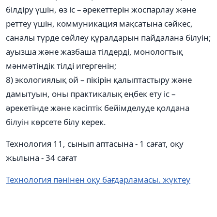
білдіру үшін, өз іс – әрекеттерін жоспарлау және
реттеу үшін, коммуникация мақсатына сәйкес,
саналы түрде сөйлеу құралдарын пайдалана білуін;
ауызша және жазбаша тілдерді, монологтық
мәнмәтіндік тілді игергенін;
8) экологиялық ой – пікірін қалыптастыру және
дамытуын, оны практикалық еңбек ету іс –
әрекетінде және кәсіптік бейімделуде қолдана
білуін көрсете білу керек.
Технология 11, сынып аптасына - 1 сағат, оқу
жылына - 34 сағат
Технология пәнінен оқу бағдарламасы. жүктеу