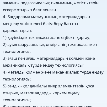
заманғы педагогикалық ғылымның жетістіктерін
ескере отырып белгіленген.
4. Бағдарлама мазмұнының материалдарын
меңгеру үшін келесі білім беру бағыты
қараластырып:
1) қауіпсіздік техникасы және еңбекті қорғау;
2) ауыл шаруашылық өндірісінің техникасы мен
технологиясы;
3) ағаш пен ағаш материалдарын қолмен және
механикалық түрде өңдеу технологиясы;
4) металды қолмен және механикалық түрде өңдеу
технологиясы;
5) сәндік - қолданбалы өнер элементтерін қоса
отырып, материалдарды көркем өңдеу
технологиясы;
6) электротехника және электроника негіздері;