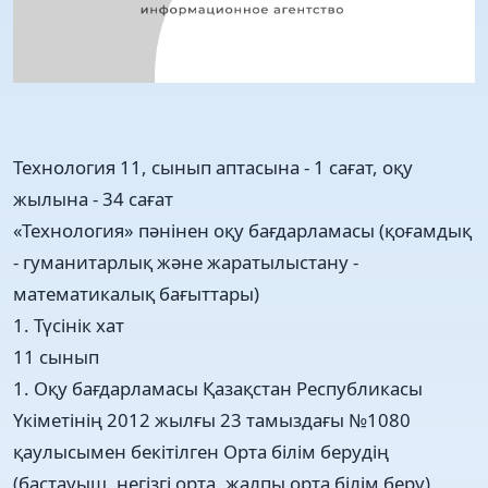
Технология 11, сынып аптасына - 1 сағат, оқу
жылына - 34 сағат
«Технология» пәнінен оқу бағдарламасы (қоғамдық
- гуманитарлық және жаратылыстану -
математикалық бағыттары)
1. Түсінік хат
11 сынып
1. Оқу бағдарламасы Қазақстан Республикасы
Үкіметінің 2012 жылғы 23 тамыздағы №1080
қаулысымен бекітілген Орта білім берудің
(бастауыш, негізгі орта, жалпы орта білім беру)