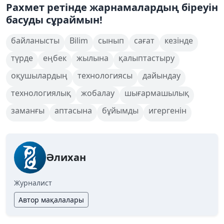
Рахмет ретінде жарнамалардың біреуін
басуды сұраймын!
байланысты
Bilim
сынып
сағат
кезінде
түрде
еңбек
жылына
қалыптастыру
оқушылардың
технологиясы
дайындау
технологиялық
жобалау
шығармашылық
заманғы
аптасына
бұйымды
игергенін
Әлихан
Журналист
Автор мақалалары