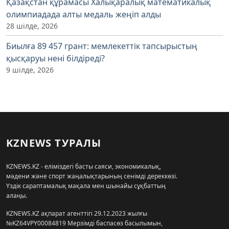
Қазақстан құрамасы Халықаралық математикалық
олимпиадада алты медаль жеңіп алды
28 шілде, 2026
Биылға 89 457 грант: мемлекеттік тапсырыстың
қысқаруы нені білдіреді?
9 шілде, 2026
KZNEWS ТУРАЛЫ
KZNEWS.KZ - еліміздегі басты саяси, экономикалық,
мәдени және спорт жаңалықтарының сенімді дереккөзі.
Үздік сараптамалық мақала мен шынайы сұқбаттың
алаңы.
KZNEWS.KZ ақпарат агенттігі 29.12.2023 жылғы
№KZ64VPY00084819 Мерзімді баспасөз басылымын,