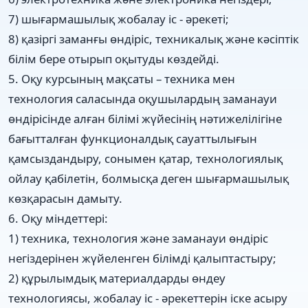
7) шығармашылық жобалау іс - әрекеті;
8) қазіргі заманғы өндіріс, техникалық және кәсіптік
білім бере отырып оқытуды көздейді.
5. Оқу курсының мақсаты – техника мен
технология саласында оқушылардың заманауи
өндірісінде алған білімі жүйесінің нәтижелілігіне
бағытталған функционалдық сауаттылығын
қамсыздандыру, сонымен қатар, технологиялық
ойлау қабілетін, болмысқа деген шығармашылық
көзқарасын дамыту.
6. Оқу міндеттері:
1) техника, технология және заманауи өндіріс
негіздерінен жүйеленген білімді қалыптастыру;
2) құрылымдық материалдарды өндеу
технологиясы, жобалау іс - әрекеттерін іске асыру