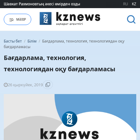
Шавкат Рахмоновтың әкесі өмірден озды
Шавкат Рахмоновтың әкесі өмірден озды
RU
KZ
МӘЗІР
Басты бет
/
Білім
/
Бағдарлама, технология, технологиядан оқу
бағдарламасы
Бағдарлама, технология,
технологиядан оқу бағдарламасы
26 қыркүйек, 2019