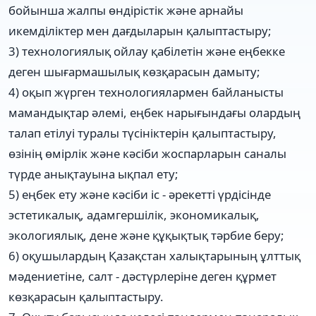
бойынша жалпы өндірістік және арнайы
икемділіктер мен дағдыларын қалыптастыру;
3) технологиялық ойлау қабілетін және еңбекке
деген шығармашылық көзқарасын дамыту;
4) оқып жүрген технологиялармен байланысты
мамандықтар әлемі, еңбек нарығындағы олардың
талап етілуі туралы түсініктерін қалыптастыру,
өзінің өмірлік және кәсіби жоспарларын саналы
түрде анықтауына ықпал ету;
5) еңбек ету және кәсіби іс - әрекетті үрдісінде
эстетикалық, адамгершілік, экономикалық,
экологиялық, дене және құқықтық тәрбие беру;
6) оқушылардың Қазақстан халықтарының ұлттық
мәдениетіне, салт - дәстүрлеріне деген құрмет
көзқарасын қалыптастыру.