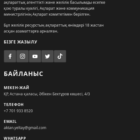
ақпараттық агенттікті және желілік басылымды есепке
қою туралы куәлігі, Ақпарат және коммуникация
министрлігінің Ақпарат комитетімен берілген.
Бұл желілік ресурстың ақпараттық өнімдері 18 жастан
асқан азаматтарға арналған.
БІЗГЕ ЖАЗЫЛУ
БАЙЛАНЫС
МЕКЕН-ЖАЙ
ҚР, Астана қаласы, Әбікен Бектұров көшесі, 4/3
ТЕЛЕФОН
+7 701 933 8520
EMAIL
aktan.yeltay@gmail.com
WHATSAPP