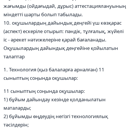
жағымды (ойдағыдай, дұрыс) аттестациялануының
міндетті шарты болып табылады.
10. оқушылардың дайындық деңгейі үш көзқарас
(аспект) ескеріле отырып: пәндік, тұлғалық, жүйелі
іс - әрекет нәтижелеріне қарай бағаланады.
Оқушылардың дайындық деңгейіне қойылатын
талаптар
1. Технология (қыз балаларға арналған) 11
сыныптың соңында оқушылар:
11 сыныптың соңында оқушылар:
1) бұйым дайындау кезінде қолданылатын
маталарды;
2) бұйымды өңдеудің негізгі технологиялық
тәсілдерін;