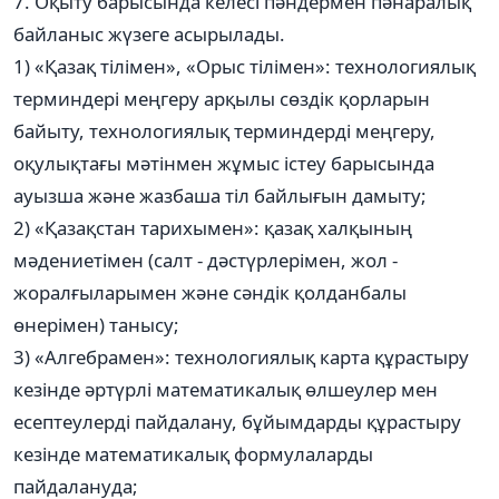
7. Оқыту барысында келесі пәндермен пәнаралық
байланыс жүзеге асырылады.
1) «Қазақ тілімен», «Орыс тілімен»: технологиялық
терминдері меңгеру арқылы сөздік қорларын
байыту, технологиялық терминдерді меңгеру,
оқулықтағы мәтінмен жұмыс істеу барысында
ауызша және жазбаша тіл байлығын дамыту;
2) «Қазақстан тарихымен»: қазақ халқының
мәдениетімен (салт - дәстүрлерімен, жол -
жоралғыларымен және сәндік қолданбалы
өнерімен) танысу;
3) «Алгебрамен»: технологиялық карта құрастыру
кезінде әртүрлі математикалық өлшеулер мен
есептеулерді пайдалану, бұйымдарды құрастыру
кезінде математикалық формулаларды
пайдалануда;