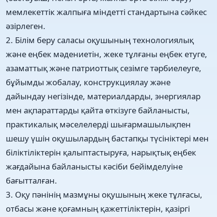
мемлекеттік жалпыға міндетті стандартына сәйкес
әзірлеген.
2. Білім беру саласы оқушының технологиялық
және еңбек мәдениетін, жеке тұлғаны еңбек етуге,
азаматтық және патриоттық сезімге тәрбиелеуге,
бұйымды жобалау, конструкциялау және
дайындау негізінде, материалдарды, энергиялар
мен ақпараттарды қайта өткізуге байланысты,
практикалық мәселелерді шығармашылықпен
шешу үшін оқушылардың бастапқы түсініктері мен
біліктіліктерін қалыптастыруға, нарықтық еңбек
жағдайына байланысты кәсіби бейімделуіне
бағытталған.
3. Оқу пәнінің мазмұны оқушының жеке тұлғасы,
отбасы және қоғамның қажеттіліктерін, қазіргі