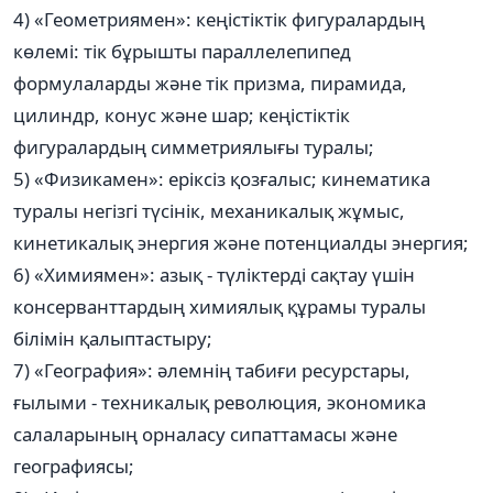
4) «Геометриямен»: кеңістіктік фигуралардың
көлемі: тік бұрышты параллелепипед
формулаларды және тік призма, пирамида,
цилиндр, конус және шар; кеңістіктік
фигуралардың симметриялығы туралы;
5) «Физикамен»: еріксіз қозғалыс; кинематика
туралы негізгі түсінік, механикалық жұмыс,
кинетикалық энергия және потенциалды энергия;
6) «Химиямен»: азық - түліктерді сақтау үшін
консерванттардың химиялық құрамы туралы
білімін қалыптастыру;
7) «География»: әлемнің табиғи ресурстары,
ғылыми - техникалық революция, экономика
салаларының орналасу сипаттамасы және
географиясы;