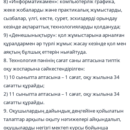
8) «Информатикамен»: компьютерлік графика,
жеке жобаларды және практикалық жұмыстарды,
сызбалар, үлгі, кесте, сурет, эскиздерді орындау
кезінде ақпараттық технологияларды қолдануда;
9) «Денешынықтыру»: қол жұмыстарына арналған
құралдармен әр түрлі жұмыс жасау кезінде қол мен
аяқтың бұлшық еттерін нығайтуда.
8. Технология пәнінің сағат саны аптасына типтік
оқу жоспарына сәйкестендірілген:
1) 10 сыныпта аптасына – 1 сағат, оқу жылына 34
сағатты құрайды;
2) 11 сыныпта аптасына – 1 сағат, оқу жылына 34
сағатты құрайды.
9. Оқушылардың дайындық деңгейіне қойылатын
талаптар арқылы оқыту нәтижелері айқындалып,
оқушыларды негізгі мектеп курсы бойынша