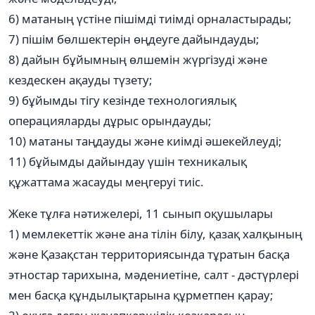
6) матаның үстіне пішімді тиімді орналастырады;
7) пішім бөлшектерін өңдеуге дайындауды;
8) дайын бұйымның өлшемін жүргізуді және
кездескен ақауды түзету;
9) бұйымды тігу кезінде технологиялық
операцияларды дұрыс орындауды;
10) матаны таңдауды және киімді әшекейлеуді;
11) бұйымды дайындау үшін техникалық
құжаттама жасауды меңгеруі тиіс.
Жеке тұлға нәтижелері, 11 сынып оқушылары
1) мемлекеттік және ана тілін білу, қазақ халқының
және Қазақстан территориясында тұратын басқа
этностар тарихына, мәдениетіне, салт - дәстүрлері
мен басқа құндылықтарына құрметпен қарау;