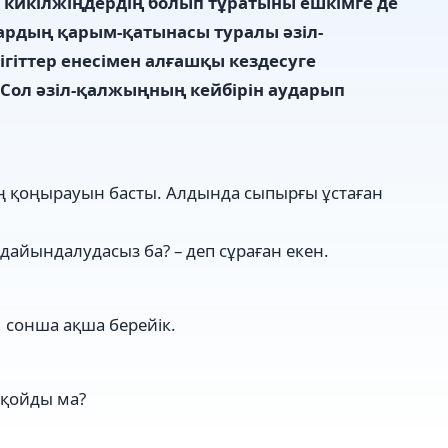
кикілжіңдердің болып тұратыны ешкімге де
ардың қарым-қатынасы туралы әзіл-
ігіттер
ене
сімен алғашқы кездесуге
Сол әзіл-қалжыңның кейбірін аударып
ктің қоңырауын басты. Алдында сыпырғы ұстаған
 дайындалудасыз ба? – деп сұраған екен.
а, сонша ақша берейік.
п қойды ма?