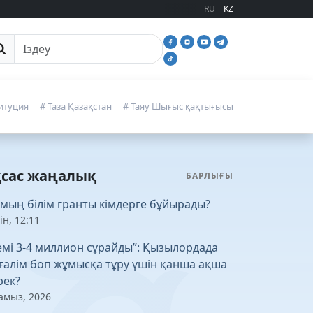
RU
KZ
йттан іздеу
итуция
# Таза Қазақстан
# Таяу Шығыс қақтығысы
қсас жаңалық
БАРЛЫҒЫ
 мың білім гранты кімдерге бұйырады?
ін, 12:11
емі 3-4 миллион сұрайды”: Қызылордада
ғалім боп жұмысқа тұру үшін қанша ақша
рек?
амыз, 2026