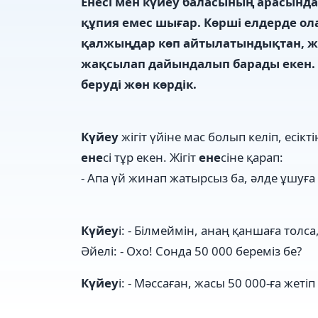
Ене
сі мен
күйеу
баласының арасында 
құпия емес шығар. Көрші елдерде ол
қалжыңдар көп айтылатындықтан, ж
жақсылап дайындалып барады екен. 
беруді жөн көрдік.
Күйеу
жігіт үйіне мас болып келіп, есі
ене
сі тұр екен. Жігіт
ене
сіне қарап:
- Апа үй жинап жатырсыз ба, әлде ұшуға
Күйеу
і: - Білмеймін, анаң қаншаға толс
Әйелі: - Охо! Сонда 50 000 береміз бе?
Күйеу
і: - Мәссаған, жасы 50 000-ға жеті