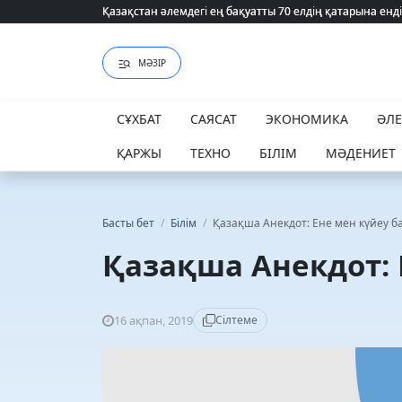
Қазақстан әлемдегі ең бақуатты 70 елдің қатарына енді
Қазақстан әлемдегі ең бақуатты 70 елдің қатарына енді
МӘЗІР
СҰХБАТ
САЯСАТ
ЭКОНОМИКА
ӘЛ
ҚАРЖЫ
ТЕХНО
БІЛІМ
МӘДЕНИЕТ
Басты бет
/
Білім
/
Қазақша Анекдот: Ене мен күйеу б
Қазақша Анекдот: 
16 ақпан, 2019
Сілтеме