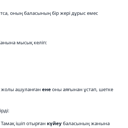
атса, оның баласының бір жері дұрыс емес
анына мысық келіп:
ұл жолы ашуланған
ене
оны аяғынан ұстап, шетке
рді:
 Тамақ ішіп отырған
күйеу
баласының жанына