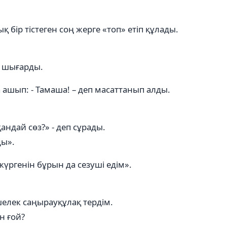
ық бір тістеген соң жерге «топ» етіп құлады.
ал шығарды.
ашып: - Тамаша! – деп масаттанып алды.
андай сөз?» - деп сұрады.
ды».
үргенін бұрын да сезуші едім».
елек саңырауқұлақ тердім.
н ғой?