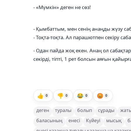
- «Мүмкін» деген не сөз!
- Қымбаттым, мен сенің анаңды жүзу с
- Тоқта-тоқта. Ал парашютпен секіру саб
- Одан пайда жоқ екен. Анаң ол сабақт
секірді, тіпті, 1 рет болсын аяғын қайырғ
👍
👎
😂
😡
0
0
0
0
деген
туралы
болып
сұрады
жат
баласының
енесі
Күйеуі
мысық
б
енесі казакша туралы қазақша на казахс