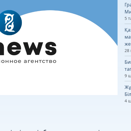
Гр
Ми
5 т
Қа
ма
же
28 
Би
та
9 ш
Жұ
Бі
4 ш