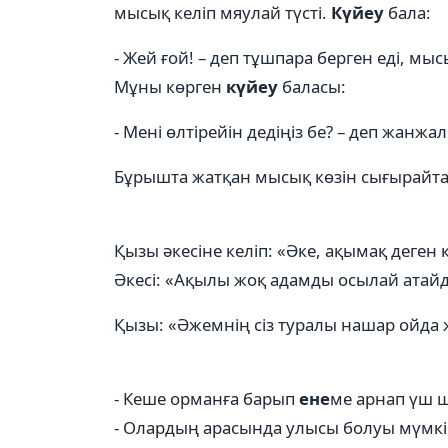
мысық келіп мяулай түсті.
Күйеу
бала:
- Жей ғой! – деп тұшпара берген еді, мыс
Мұны көрген
күйеу
баласы:
- Мені өлтірейін дедіңіз бе? – деп жанж
Бұрышта жатқан мысық көзін сығырайта 
Қызы әкесіне келіп: «Әке, ақымақ деген қ
Әкесі: «Ақылы жоқ адамды осылай атай
Қызы: «Әжемнің сіз туралы нашар ойда ж
- Кеше орманға барып
ене
ме арнап үш ш
- Олардың арасында улысы болуы мүмкі