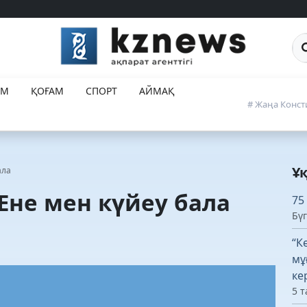
Са
ЕМ
ҚОҒАМ
СПОРТ
АЙМАҚ
# Жаңа Конст
Ұ
ала
Ене мен күйеу бала
75
Бүг
“К
мұ
ке
5 т