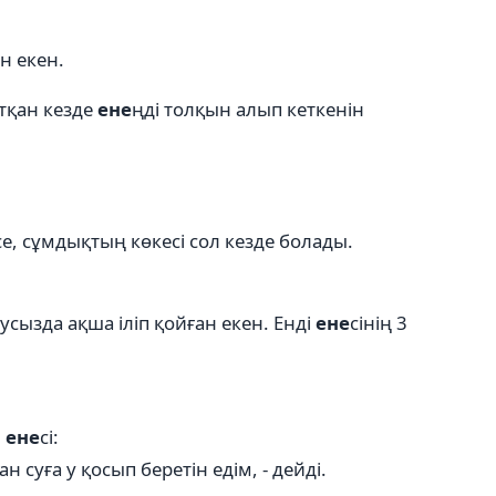
н екен.
тқан кезде
ене
ңді толқын алып кеткенін
е, сұмдықтың көкесі сол кезде болады.
сызда ақша іліп қойған екен. Енді
ене
сінің 3
,
ене
сі:
ан суға у қосып беретін едім, - дейді.