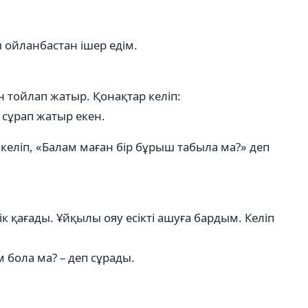
ы ойланбастан ішер едім.
н тойлап жатыр. Қонақтар келіп:
п сұрап жатыр екен.
келіп, «Балам маған бір бұрыш табыла ма?» деп
ік қағады. Ұйқылы ояу есікті ашуға бардым. Келіп
м бола ма? – деп сұрады.