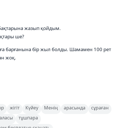
абақтарына жазып қойдым.
ақтары ше?
арға барғанына бір жыл болды. Шамамен 100 рет
ан жоқ.
ыр
жігіт
Күйеу
Менің
арасында
сұраған
аласы
тұшпара
ком бесплатно скачать