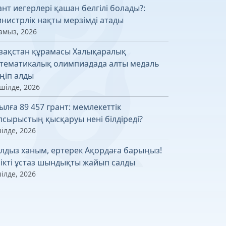
ант иегерлері қашан белгілі болады?:
нистрлік нақты мерзімді атады
амыз, 2026
зақстан құрамасы Халықаралық
тематикалық олимпиадада алты медаль
ңіп алды
шілде, 2026
ылға 89 457 грант: мемлекеттік
псырыстың қысқаруы нені білдіреді?
ілде, 2026
лдыз ханым, ертерек Ақордаға барыңыз!
лікті ұстаз шындықты жайып салды
ілде, 2026