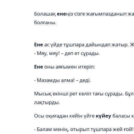
Болашақ
ене
ңіз сізге жағымпазданып ж
болғаны.
Ене
ас үйде тұшпара дайындап жатыр. Ж
- Мяу, мяу! – деп ет сұрады.
Ене
оны аяғымен итеріп:
- Мазамды алма! – деді.
Мысық екінші рет келіп тағы сұрады. Б
лақтырды.
Осы оқиғадан кейін үйге
күйеу
баласы кі
- Балам менің, отырып тұшпара жей ғой!