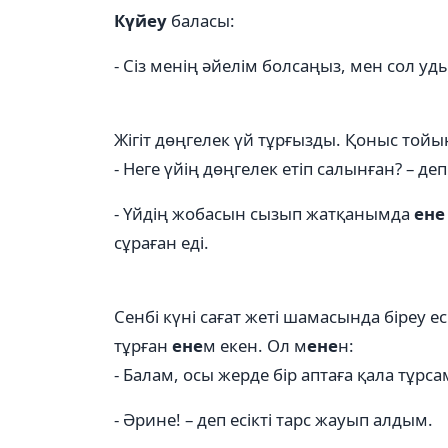
Күйеу
баласы:
- Сіз менің әйелім болсаңыз, мен сол уд
Жігіт дөңгелек үй тұрғызды. Қоныс тойы
- Неге үйің дөңгелек етіп салынған? – де
- Үйдің жобасын сызып жатқанымда
ене
сұраған еді.
Сенбі күні сағат жеті шамасында біреу ес
тұрған
ене
м екен. Ол м
ене
н:
- Балам, осы жерде бір аптаға қала тұрса
- Әрине! – деп есікті тарс жауып алдым.