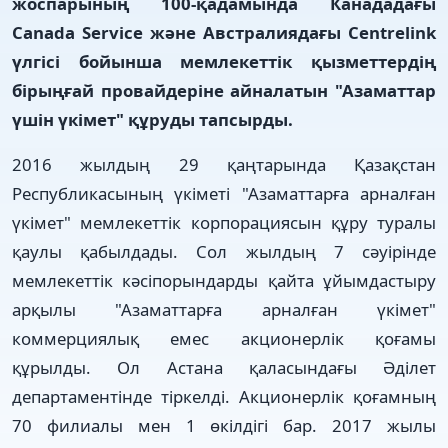
жоспарының 100-қадамында Канададағы
Canada Service және Австралиядағы Centrelink
үлгісі бойынша мемлекеттік қызметтердің
бірыңғай провайдеріне айналатын "Азаматтар
үшін үкімет" құруды тапсырды.
2016 жылдың 29 қаңтарында Қазақстан
Республикасының үкіметі "Азаматтарға арналған
үкімет" мемлекеттік корпорациясын құру туралы
қаулы қабылдады. Сол жылдың 7 сәуірінде
мемлекеттік кәсіпорындарды қайта ұйымдастыру
арқылы "Азаматтарға арналған үкімет"
коммерциялық емес акционерлік қоғамы
құрылды. Ол Астана қаласындағы Әділет
департаментінде тіркелді. Акционерлік қоғамның
70 филиалы мен 1 өкілдігі бар. 2017 жылы