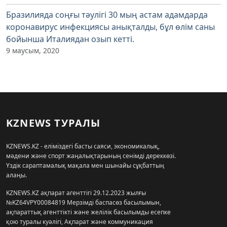
Бразилияда соңғы тәулігі 30 мың астам адамдарда
коронавирус инфекциясы анықталды, бұл өлім саны
бойынша Италиядан озып кетті.
9 маусым, 2020
KZNEWS ТУРАЛЫ
KZNEWS.KZ - еліміздегі басты саяси, экономикалық,
мәдени және спорт жаңалықтарының сенімді дереккөзі.
Үздік сараптамалық мақала мен шынайы сұқбаттың
алаңы.
KZNEWS.KZ ақпарат агенттігі 29.12.2023 жылғы
№KZ64VPY00084819 Мерзімді баспасөз басылымын,
ақпараттық агенттікті және желілік басылымды есепке
қою туралы куәлігі, Ақпарат және коммуникация