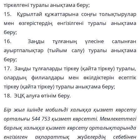
тіркелгені туралы анықтама беру;
15. Құрылтай құжаттарына соңғы толықтырулар
мен өзгерістердің енгізілгені туралы анықтама
беру;
16. Заңды тұлғаның үлесіне салынған
ауыртпалықтар (тыйым салу) туралы анықтама
беру;
17. Заңды тұлғаларды тіркеу (қайта тіркеу) туралы,
олардың филиалдары мен өкілдіктерін есептік
тіркеу (қайта тіркеу) туралы анықтама беру;
18. ЭЦҚ алуға өтінім беру.
Бір жыл ішінде мобильді халыққа қызмет көрсету
орталығы 544 753 қызмет көрсетті. Мемлекеттегі
барлық халыққа қызмет көрсету орталықтарында
енгізілген ақпараттық жүйелердің себебінен