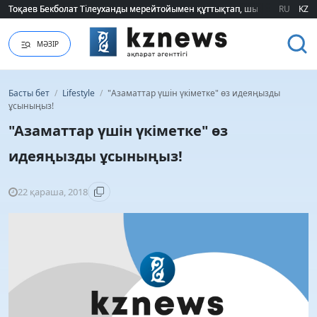
Тоқаев Бекболат Тілеуханды мерейтойымен құттықтап, шығармашылық т
Тоқаев Бекболат Тілеуханды мерейтойымен құттықтап, шығармашылық т
RU
KZ
МӘЗІР
Басты бет
/
Lifestyle
/
"Азаматтар үшін үкіметке" өз идеяңызды
ұсыныңыз!
"Азаматтар үшін үкіметке" өз
идеяңызды ұсыныңыз!
22 қараша, 2018