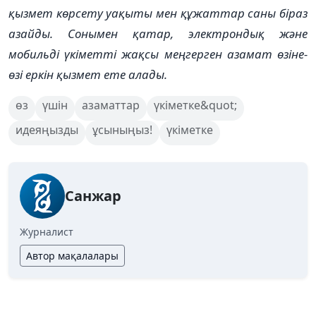
қызмет көрсету уақыты мен құжаттар саны біраз
азайды. Сонымен қатар, электрондық және
мобильді үкіметті жақсы меңгерген азамат өзіне-
өзі еркін қызмет ете алады.
өз
үшін
азаматтар
үкіметке&quot;
идеяңызды
ұсыныңыз!
үкіметке
Санжар
Журналист
Автор мақалалары