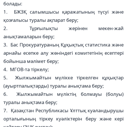
болады:
1. БЖЗҚ салымшысы қаражатының түсуі және
қозғалысы туралы ақпарат беру;
2. Тұрғылықты жерінен мекен-жай
анықтамаларын беру;
3. Бас Прокуратураның Құқықтық статистика және
арнайы есепке алу жөніндегі комитетінің есептері
бойынша мәлімет беру;
4. МГОВ-та тіркелу;
5. Жылжымайтын мүлікке тіркелген құқықтар
(ауыртпалықтарды) туралы анықтама беру;
6. Жылжымайтын мүліктің болмауы (болуы)
туралы анықтама беру;
7. Қазақстан Республикасы Ұлттық куәландырушы
орталығының тіркеу куәліктерін беру және кері
қайтару (ЭЦҚ растау);