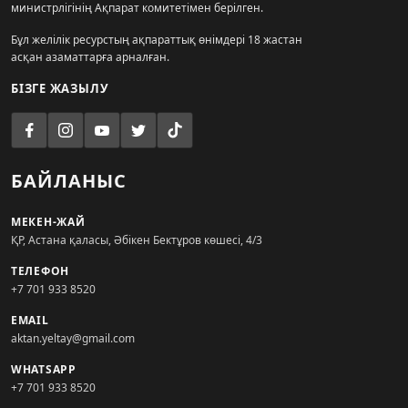
министрлігінің Ақпарат комитетімен берілген.
Бұл желілік ресурстың ақпараттық өнімдері 18 жастан
асқан азаматтарға арналған.
БІЗГЕ ЖАЗЫЛУ
БАЙЛАНЫС
МЕКЕН-ЖАЙ
ҚР, Астана қаласы, Әбікен Бектұров көшесі, 4/3
ТЕЛЕФОН
+7 701 933 8520
EMAIL
aktan.yeltay@gmail.com
WHATSAPP
+7 701 933 8520