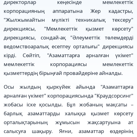
директорлар кеңесінде мемлекеттік
корпорацияның аппаратына Жер кадастры,
"Жылжымайтын мүлікті техникалық тексеру"
дирекциясы, "Мемлекеттік қызмет көрсету"
дирекциясы, сондай-ақ "Әлеуметтік төлемдерді
ведомствоаралық есептеу орталығы" дирекциясы
кірді. Сөйтіп, "Азаматтарға арналған үкімет"
мемлекеттік корпорациясы мемлекеттік
қызметтердің бірыңғай провайдеріне айналды.
Осы жылдың қыркүйек айында "Азаматтарға
арналған үкімет" корпорациясында "Краудсорсинг"
жобасы іске қосылды. Бұл жобаның мақсаты –
барлық азаматтарды халыққа қызмет көрсету
орталықтарының жұмысын жақсартуына ат
салысуға шақыру. Яғни, азаматтар өздерінің