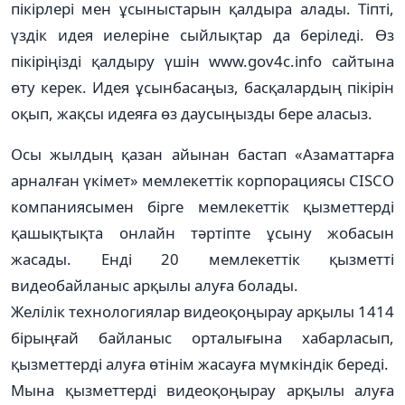
пікірлері мен ұсыныстарын қалдыра алады. Тіпті,
үздік идея иелеріне сыйлықтар да беріледі. Өз
пікіріңізді қалдыру үшін www.gov4c.info сайтына
өту керек. Идея ұсынбасаңыз, басқалардың пікірін
оқып, жақсы идеяға өз даусыңызды бере аласыз.
Осы жылдың қазан айынан бастап «Азаматтарға
арналған үкімет» мемлекеттік корпорациясы CISCO
компаниясымен бірге мемлекеттік қызметтерді
қашықтықта онлайн тәртіпте ұсыну жобасын
жасады. Енді 20 мемлекеттік қызметті
видеобайланыс арқылы алуға болады.
Желілік технологиялар видеоқоңырау арқылы 1414
бірыңғай байланыс орталығына хабарласып,
қызметтерді алуға өтінім жасауға мүмкіндік береді.
Мына қызметтерді видеоқоңырау арқылы алуға