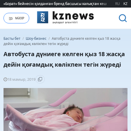
«Борат» бейнесін қолданған бренд басшысы халықтан кешірім сұрады
«Борат» бейнесін қолданған бренд басшысы халықтан кешірім сұрады
RU
KZ
МӘЗІР
Басты бет
/
Шоу-бизнес
/
Автобуста дүниеге келген қыз 18 жасқа
дейін қоғамдық көлікпен тегін жүреді
Автобуста дүниеге келген қыз 18 жасқа
дейін қоғамдық көлікпен тегін жүреді
18 мамыр, 2019