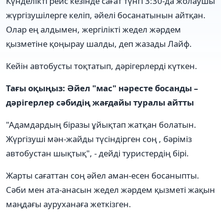
Күнделікті рейс кезінде сағат түнгі 3:30-да жолаушы
жүргізушілерге келіп, әйелі босанатынын айтқан.
Олар ең алдымен, жергілікті жедел жәрдем
қызметіне қоңырау шалды, деп жазады Лайф.
Кейін автобусты тоқтатып, дәрігерлерді күткен.
Тағы оқыңыз: Әйел "мас" нәресте босанды –
дәрігерлер сәбидің жағдайы туралы айтты
"Адамдардың біразы ұйықтап жатқан болатын.
Жүргізуші мән-жайды түсіндірген соң , бәріміз
автобустан шықтық", - дейді туристердің бірі.
Жарты сағаттан соң әйел аман-есен босаныпты.
Сәби мен ата-анасын жедел жәрдем қызметі жақын
маңдағы ауруханаға жеткізген.