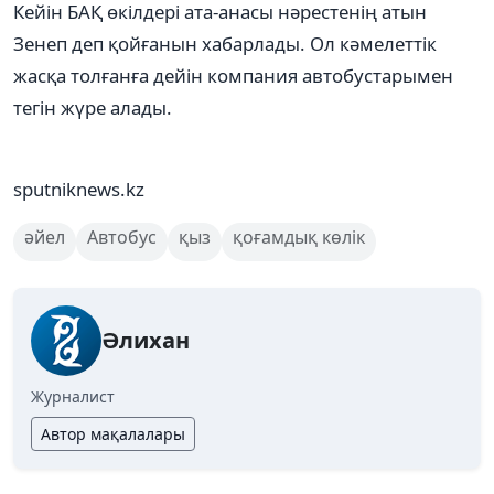
Кейін БАҚ өкілдері ата-анасы нәрестенің атын
Зенеп деп қойғанын хабарлады. Ол кәмелеттік
жасқа толғанға дейін компания автобустарымен
тегін жүре алады.
sputniknews.kz
әйел
Автобус
қыз
қоғамдық көлік
Әлихан
Журналист
Автор мақалалары