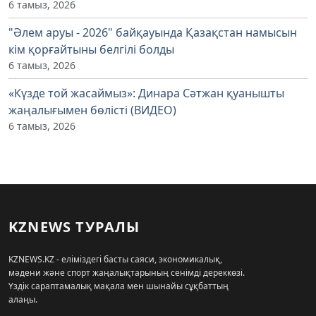
6 тамыз, 2026
"Әлем аруы - 2026" байқауында Қазақстан намысын
кім қорғайтыны белгілі болды
6 тамыз, 2026
«Күзде той жасаймыз»: Динара Сәтжан қуанышты
жаңалығымен бөлісті (ВИДЕО)
6 тамыз, 2026
KZNEWS ТУРАЛЫ
KZNEWS.KZ - еліміздегі басты саяси, экономикалық,
мәдени және спорт жаңалықтарының сенімді дереккөзі.
Үздік сараптамалық мақала мен шынайы сұқбаттың
алаңы.