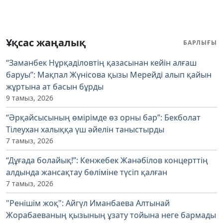
Ұқсас жаңалық
БАРЛЫҒЫ
“Заманбек Нұрқаділовтің қазасынан кейін алғаш
баруы”: Мақпал Жүнісова қызы Мерейді алып қайын
жұртына ат басын бұрды
9 тамыз, 2026
“Әрқайсысының өмірімде өз орны бар”: Бекболат
Тілеухан халыққа үш әйелін таныстырды
7 тамыз, 2026
“Дұғада болайық!”: Кенжебек Жанәбілов концерттің
алдында жансақтау бөліміне түсіп қалған
7 тамыз, 2026
"Ренішім жоқ": Айгүл Иманбаева Алтынай
Жорабаеваның қызының ұзату тойына неге бармады