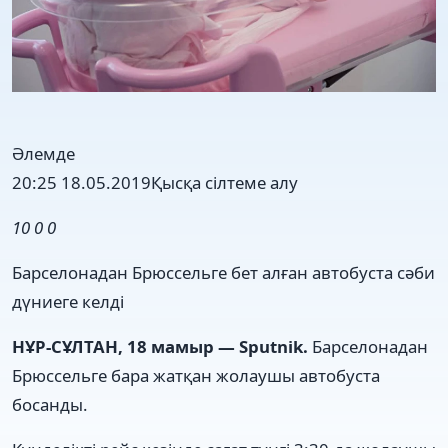
Әлемде
20:25 18.05.2019
Қысқа сілтеме алу
10
0
0
Барселонадан Брюссельге бет алған автобуста сәби
дүниеге келді
НҰР-СҰЛТАН, 18 мамыр — Sputnik.
Барселонадан
Брюссельге бара жатқан жолаушы автобуста
босанды.