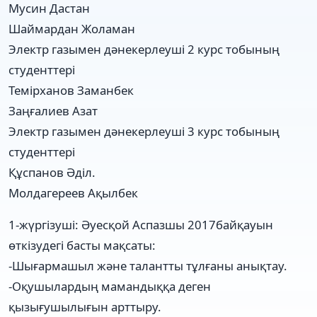
Мусин Дастан
Шаймардан Жоламан
Электр газымен дәнекерлеуші 2 курс тобының
студенттері
Темірханов Заманбек
Заңғалиев Азат
Электр газымен дәнекерлеуші 3 курс тобының
студенттері
Құспанов Әділ.
Молдагереев Ақылбек
1-жүргізуші: Әуесқой Аспазшы 2017байқауын
өткізудегі басты мақсаты:
-Шығармашыл және талантты тұлғаны анықтау.
-Оқушылардың мамандыққа деген
қызығушылығын арттыру.