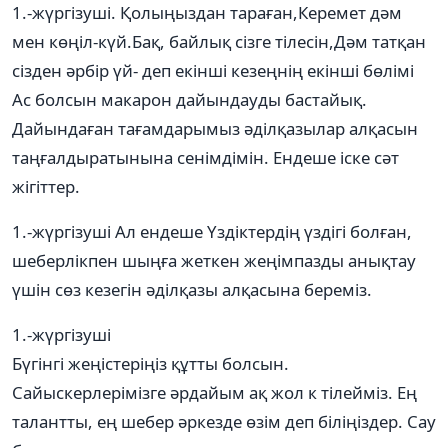
1.-жүргізуші. Қолыңыздан тараған,Керемет дәм
мен көңіл-күй.Бақ, байлық сізге тілесін,Дәм татқан
сізден әрбір үй- деп екінші кезеңнің екінші бөлімі
Ас болсын макарон дайындауды бастайық.
Дайындаған тағамдарымыз әділқазылар алқасын
таңғалдыратынына сенімдімін. Ендеше іске сәт
жігіттер.
1.-жүргізуші Ал ендеше Үздіктердің үздігі болған,
шеберлікпен шыңға жеткен жеңімпазды анықтау
үшін сөз кезегін әділқазы алқасына береміз.
1.-жүргізуші
Бүгінгі жеңістеріңіз құтты болсын.
Сайыскерлерімізге әрдайым ақ жол к тілейміз. Ең
талантты, ең шебер әркезде өзім деп біліңіздер. Сау