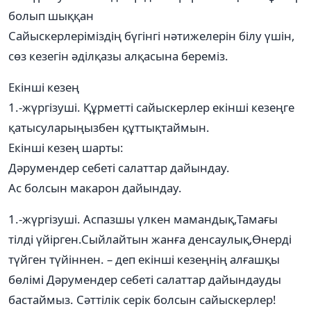
болып шыққан
Сайыскерлеріміздің бүгінгі нәтижелерін білу үшін,
сөз кезегін әділқазы алқасына береміз.
Екінші кезең
1.-жүргізуші. Құрметті сайыскерлер екінші кезеңге
қатысуларыңызбен құттықтаймын.
Екінші кезең шарты:
Дәрумендер себеті салаттар дайындау.
Ас болсын макарон дайындау.
1.-жүргізуші. Аспазшы үлкен мамандық,Тамағы
тілді үйірген.Сыйлайтын жанға денсаулық,Өнерді
түйген түйіннен. – деп екінші кезеңнің алғашқы
бөлімі Дәрумендер себеті салаттар дайындауды
бастаймыз. Сәттілік серік болсын сайыскерлер!