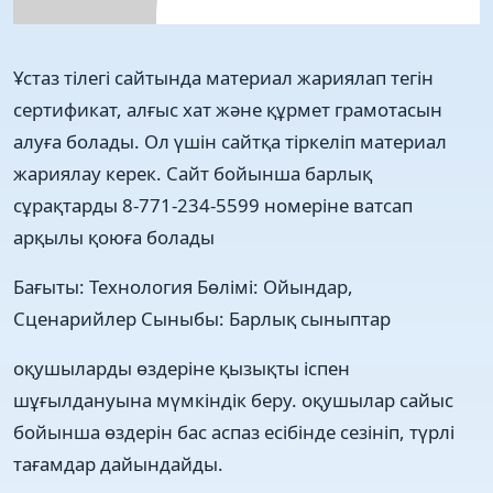
Ұстаз тілегі сайтында материал жариялап тегін
сертификат, алғыс хат және құрмет грамотасын
алуға болады. Ол үшін сайтқа тіркеліп материал
жариялау керек. Сайт бойынша барлық
сұрақтарды 8-771-234-5599 номеріне ватсап
арқылы қоюға болады
Бағыты:
Технология
Бөлімі:
Ойындар,
Сценарийлер
Сыныбы:
Барлық сыныптар
оқушыларды өздеріне қызықты іспен
шұғылдануына мүмкіндік беру. оқушылар сайыс
бойынша өздерін бас аспаз есібінде сезініп, түрлі
тағамдар дайындайды.