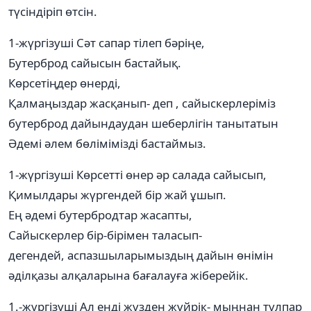
түсіндіріп өтсін.
1-жүргізуші Сәт сапар тілеп бәріңе,
Бутерброд сайысын бастайық.
Көрсетіңдер өнерді,
Қалмаңыздар жасқанып- деп , сайыскерлеріміз
бутерброд дайындаудан шеберлігін танытатын
Әдемі әлем бөлімімізді бастаймыз.
1-жүргізуші Көрсетті өнер әр салада сайысып,
Қимылдары жүргендей бір жай ұшып.
Ең әдемі бутербродтар жасапты,
Сайыскерлер бір-бірімен таласып-
дегендей, аспазшыларымыздың дайын өнімін
әділқазы алқаларына бағалауға жіберейік.
1.-жүргізуші Ал енді жүзден жүйрік- мыңнан тұлпар