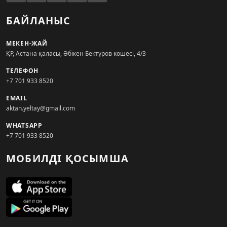
БАЙЛАНЫС
МЕКЕН-ЖАЙ
ҚР, Астана қаласы, Әбікен Бектұров көшесі, 4/3
ТЕЛЕФОН
+7 701 933 8520
EMAIL
aktan.yeltay@gmail.com
WHATSAPP
+7 701 933 8520
МОБИЛДІ ҚОСЫМША