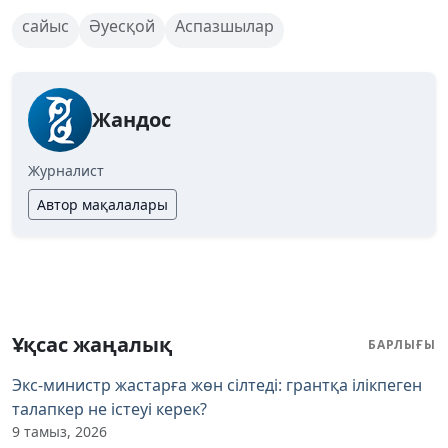
сайыс
Әуесқой
Аспазшылар
Жандос
Журналист
Автор мақалалары
Ұқсас жаңалық
БАРЛЫҒЫ
Экс-министр жастарға жөн сілтеді: грантқа ілікпеген
талапкер не істеуі керек?
9 тамыз, 2026