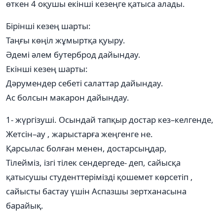
өткен 4 оқушы екінші кезеңге қатыса алады.
Бірінші кезең шарты:
Таңғы көңіл жұмыртқа қуыру.
Әдемі әлем бутерброд дайындау.
Екінші кезең шарты:
Дәрумендер себеті салаттар дайындау.
Ас болсын макарон дайындау.
1- жүргізуші. Осындай тапқыр достар кез–келгенде,
Жетсін–ау , жарыстарға жеңгенге не.
Қарсылас болған менен, достарсыңдар,
Тілейміз, ізгі тілек сендергеде- деп, сайысқа
қатысушы студенттерімізді қошемет көрсетіп ,
сайысты бастау үшін Аспазшы зертханасына
барайық.