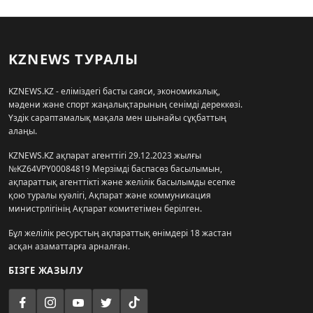
KZNEWS ТУРАЛЫ
KZNEWS.KZ - еліміздегі басты саяси, экономикалық,
мәдени және спорт жаңалықтарының сенімді дереккөзі.
Үздік сараптамалық мақала мен шынайы сұқбаттың
алаңы.
KZNEWS.KZ ақпарат агенттігі 29.12.2023 жылғы
№KZ64VPY00084819 Мерзімді баспасөз басылымын,
ақпараттық агенттікті және желілік басылымды есепке
қою туралы куәлігі, Ақпарат және коммуникация
министрлігінің Ақпарат комитетімен берілген.
Бұл желілік ресурстың ақпараттық өнімдері 18 жастан
асқан азаматтарға арналған.
БІЗГЕ ЖАЗЫЛУ