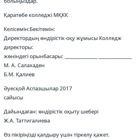
болыңыздар.
Қаратөбе колледжі МҚКК
Келісемін:Бекітемін:
Директордың өндірістік-оқу жұмысы Колледж
директоры:
жөніндегі орынбасары: _______________ _______________
М. А. Салахаден
Б.М. Қалиев
Әуесқой Аспазшылар 2017
сайысы
Дайындаған: өндірістік оқыту шебері
Ж.А. Таттигалиева
Өз пікіріңізді қалдыру үшін тіркелу қажет.