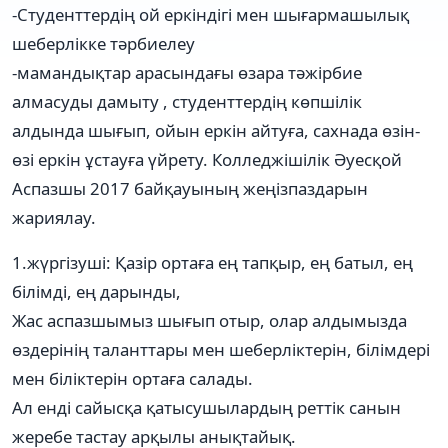
-Студенттердің ой еркіндігі мен шығармашылық
шеберлікке тәрбиелеу
-мамандықтар арасындағы өзара тәжірбие
алмасуды дамыту , студенттердің көпшілік
алдында шығып, ойын еркін айтуға, сахнада өзін-
өзі еркін ұстауға үйрету. Колледжішілік Әуесқой
Аспазшы 2017 байқауының жеңізпаздарын
жариялау.
1.жүргізуші: Қазір ортаға ең тапқыр, ең батыл, ең
білімді, ең дарынды,
Жас аспазшымыз шығып отыр, олар алдымызда
өздерінің таланттары мен шеберліктерін, білімдері
мен біліктерін ортаға салады.
Ал енді сайысқа қатысушылардың реттік санын
жеребе тастау арқылы анықтайық.