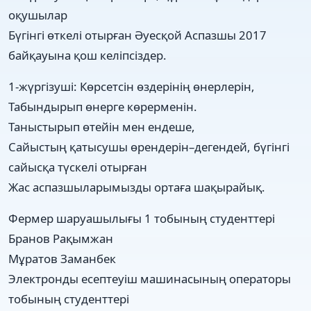
оқушылар
Бүгінгі өткелі отырған Әуесқой Аспазшы 2017
байқауына қош келіпсіздер.
1-жүргізуші: Көрсетсін өздерінің өнерлерін,
Табындырып өнерге көрерменін.
Таныстырып өтейін мен ендеше,
Сайыстың қатысушы өрендерін–дегендей, бүгінгі
сайысқа түскелі отырған
Жас аспазшыларымызды ортаға шақырайық.
Фермер шаруашылығы 1 тобының студенттері
Бранов Рақымжан
Мұратов Заманбек
Электронды есептеуіш машинасының операторы
тобының студенттері