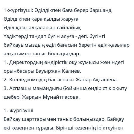
1-жүргізуші: Әділдікпен баға берер баршаңа,
Әділдікпен қара қылды жаруға
Әділ-қазы алқаларын сайлайық
Үздіктерді таңдап бүгін алуға - деп, бүгінгі
байқауымыздың әділ бағасын беретін әділ-қазылар
алқасымен таныс болыңыздар.
1. Директордың өндірістік оқу жұмысы жөніндегі
орынбасары Бауыржан Қалиев.
2. Колледжіміздің бас аспазы Жанар Ақташева.
3. Аспазшы мамандығы бойынша өндірістік оқыту
шебері Жарқын Мұңайтпасова.
1.-жүргізуші
Байқау шарттарымен таныс болыңыздар. Байқау
екі кезеңнен тұрады. Бірінші кезеңнің іріктеуінен