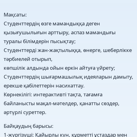
Мақсаты:
Студенттердің өзге мамандыққа деген
қызығушылығын арттыру, аспаз мамандығы
туралы білімдерін пысықтау;
Студенттерді жан-жақтылыққа, өнерге, шеберлікке
тәрбиелей отырып,
көпшілік алдында ойын еркін айтуға үйрету;
Студенттердің шығармашылық идеяларын дамыту,
ерекше қабілеттерін насихаттау.
Көрнекілігі: интерактивті тақта, тағамға
байланысты мақал-мәтелдер, қанатты сөздер,
әртүрлі суреттер.
Байқаудың барысы:
1-жүргізуші: Қайырлы күн, құрметті ұстаздар мен