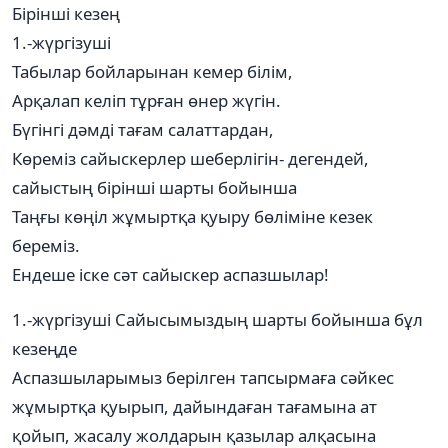
Бірінші кезең
1.-жүргізуші
Табылар бойларынан кемер білім,
Арқалап келіп тұрған өнер жүгін.
Бүгінгі дәмді тағам салаттардан,
Көреміз сайыскерлер шеберлігін- дегендей,
сайыстың бірінші шарты бойынша
Таңғы көңіл жұмыртқа қуыру бөліміне кезек
береміз.
Ендеше іске сәт сайыскер аспазшылар!
1.-жүргізуші Сайысымыздың шарты бойынша бұл
кезеңде
Аспазшыларымыз берілген тапсырмаға сәйкес
жұмыртқа қуырып, дайындаған тағамына ат
қойып, жасалу жолдарын қазылар алқасына