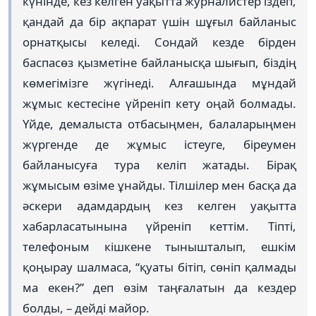
күнінде, кез келген уақытта журналистер іздеп,
қандай да бір ақпарат үшін шұғыл байланыс
орнатқысы келеді. Сондай кезде бірден
баспасөз қызметіне байланысқа шығып, біздің
көмегімізге жүгінеді. Алғашында мұндай
жұмыс кестесіне үйреніп кету оңай болмады.
Үйде, демалыста отбасыңмен, балаларыңмен
жүргенде де жұмыс істеуге, біреумен
байланысуға тура келіп жатады. Бірақ
жұмысым өзіме ұнайды. Тілшілер мен басқа да
әскери адамдардың кез келген уақытта
хабарласатынына үйреніп кеттім. Тіпті,
телефоным кішкене тынышталып, ешкім
қоңырау шалмаса, “қуаты бітіп, сөніп қалмады
ма екен?” деп өзім таңғалатын да кездер
болды, – дейді майор.