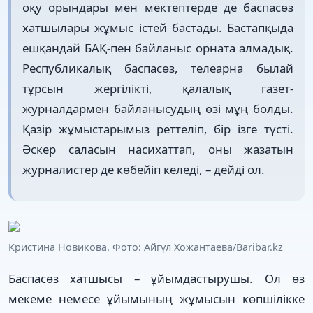
оқу орындары мен мектептерде де баспасөз
хатшылары жұмыс істей бастады. Бастапқыда
ешқандай БАҚ-пен байланыс орната алмадық.
Республикалық баспасөз, телеарна былай
тұрсын жергілікті, қалалық газет-
журналдармен байланысудың өзі мұң болды.
Қазір жұмыстарымыз реттеліп, бір ізге түсті.
Әскер саласын насихаттап, оны жазатын
журналистер де көбейіп келеді, – дейді ол.
Кристина Новикова. Фото: Айгүл Хожантаева/Baribar.kz
Баспасөз хатшысы – ұйымдастырушы. Ол өз
мекеме немесе ұйымының жұмысын көпшілікке