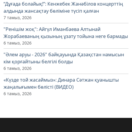
“Дұғада болайық!”: Кенжебек Жанәбілов концерттің
алдында жансақтау бөліміне түсіп қалған
7 тамыз, 2026
"Ренішім жоқ": Айгүл Иманбаева Алтынай
Жорабаеваның қызының ұзату тойына неге бармады
6 тамыз, 2026
"Әлем аруы - 2026" байқауында Қазақстан намысын
кім қорғайтыны белгілі болды
6 тамыз, 2026
«Күзде той жасаймыз»: Динара Сәтжан қуанышты
жаңалығымен бөлісті (ВИДЕО)
6 тамыз, 2026