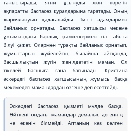
таныстырады, яғни ұсынуды жөн көретін
ақпаратты баспасөз құралдарына таратады. Оның
жариялануын қадағалайды. Тиісті адамдармен
байланыс орнатады. Баспасөз хатшысы мекеме
ұжымындағы барлық қызметкермен тіл табыса
білуі қажет. Олармен тұрақты байланыс орнатып,
жұмыстарын жүйелейтін, былайша айтқанда,
басшылықтың жүгін жеңілдететін маман. Ол
тікелей басшыға ғана бағынады. Кристина
әскердегі баспасөз хатшысының жұмысы басқа
мекемедегі мамандардан өзгеше деп есептейді.
Әскердегі баспасөз қызметі мүлде басқа.
Өйткені ондағы мамандар демалыс дегеннің
не екенін білмейді. Аптаның кез келген