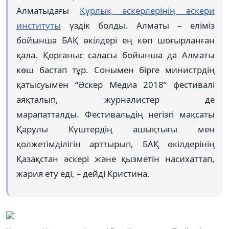
Алматыдағы
Құрлық әскерлерінің әскери
институты
үздік болды. Алматы – еліміз
бойынша БАҚ өкілдері ең көп шоғырланған
қала. Қорғаныс саласы бойынша да Алматы
көш бастап тұр. Сонымен бірге министрдің
қатысуымен “Әскер Медиа 2018” фестивалі
аяқталып, журналистер де
марапатталды. Фестивальдің негізгі мақсаты
Қарулы Күштердің ашықтығы мен
қолжетімділігін арттырып, БАҚ өкілдерінің
Қазақстан әскері және қызметін насихаттап,
жария ету еді, – дейді Кристина.