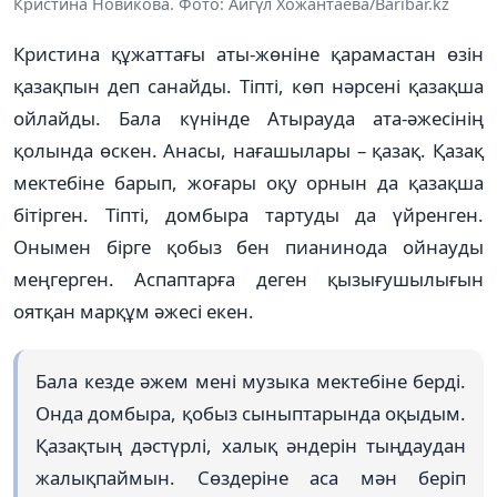
Кристина Новикова. Фото: Айгүл Хожантаева/Baribar.kz
Кристина құжаттағы аты-жөніне қарамастан өзін
қазақпын деп санайды. Тіпті, көп нәрсені қазақша
ойлайды. Бала күнінде Атырауда ата-әжесінің
қолында өскен. Анасы, нағашылары – қазақ. Қазақ
мектебіне барып, жоғары оқу орнын да қазақша
бітірген. Тіпті, домбыра тартуды да үйренген.
Онымен бірге қобыз бен пианинода ойнауды
меңгерген. Аспаптарға деген қызығушылығын
оятқан марқұм әжесі екен.
Бала кезде әжем мені музыка мектебіне берді.
Онда домбыра, қобыз сыныптарында оқыдым.
Қазақтың дәстүрлі, халық әндерін тыңдаудан
жалықпаймын. Сөздеріне аса мән беріп