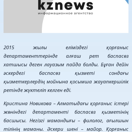
2015 жылы еліміздегі қорғаныс
департаменттерінде алғаш рет баспасөз
хатшысы деген лауазым пайда болды. Бұған дейін
әскердегі баспасөз қызметі сондағы
қызметкерлердің мойнына қосымша жауапкершілік
ретінде жүктеліп келген еді.
Кристина Новикова – Алматыдағы қорғаныс істері
жөніндегі департаменті баспасөз қызметінің
басшысы. Негізгі мамандығы – филолог, ағылшын
тілінің маманы. Әскери шені – майор. Қорғаныс