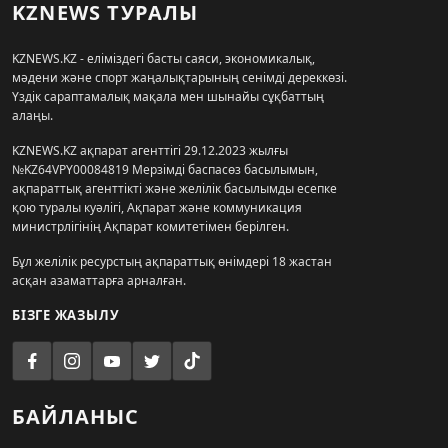
KZNEWS ТУРАЛЫ
KZNEWS.KZ - еліміздегі басты саяси, экономикалық,
мәдени және спорт жаңалықтарының сенімді дереккөзі.
Үздік сараптамалық мақала мен шынайы сұқбаттың
алаңы.
KZNEWS.KZ ақпарат агенттігі 29.12.2023 жылғы
№KZ64VPY00084819 Мерзімді баспасөз басылымын,
ақпараттық агенттікті және желілік басылымды есепке
қою туралы куәлігі, Ақпарат және коммуникация
министрлігінің Ақпарат комитетімен берілген.
Бұл желілік ресурстың ақпараттық өнімдері 18 жастан
асқан азаматтарға арналған.
БІЗГЕ ЖАЗЫЛУ
БАЙЛАНЫС