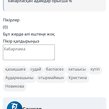
хабарласқан адамдар орысша %
Пікірлер
(0)
Бұл жерде әлі ештеңе жоқ
Пікір қалдырыңыз
қазақшаға
судай
баспасөз
хатшысы
күтіп
Аудармашыны
отырмаймын
Кристина
Новикова
Санжар