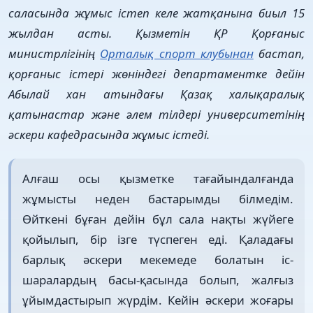
саласында жұмыс істеп келе жатқанына биыл 15
жылдан асты. Қызметін ҚР Қорғаныс
министрлігінің
Орталық спорт клубынан
бастап,
қорғаныс істері жөніндегі департаментке дейін
Абылай хан атындағы Қазақ халықаралық
қатынастар және әлем тілдері университетінің
әскери кафедрасында жұмыс істеді.
Алғаш осы қызметке тағайындалғанда
жұмысты неден бастарымды білмедім.
Өйткені бұған дейін бұл сала нақты жүйеге
қойылып, бір ізге түспеген еді. Қаладағы
барлық әскери мекемеде болатын іс-
шаралардың басы-қасында болып, жалғыз
ұйымдастырып жүрдім. Кейін әскери жоғары