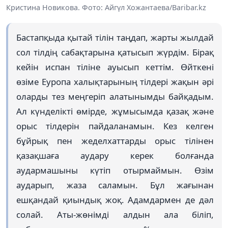
Кристина Новикова. Фото: Айгүл Хожантаева/Baribar.kz
Бастапқыда қытай тілін таңдап, жарты жылдай
сол тілдің сабақтарына қатысып жүрдім. Бірақ
кейін испан тіліне ауысып кеттім. Өйткені
өзіме Еуропа халықтарының тілдері жақын әрі
оларды тез меңгеріп алатынымды байқадым.
Ал күнделікті өмірде, жұмысымда қазақ және
орыс тілдерін пайдаланамын. Кез келген
бұйрық пен жеделхаттарды орыс тілінен
қазақшаға аудару керек болғанда
аудармашыны күтіп отырмаймын. Өзім
аударып, жаза саламын. Бұл жағынан
ешқандай қиындық жоқ. Адамдармен де дәл
солай. Аты-жөнімді алдын ала біліп,