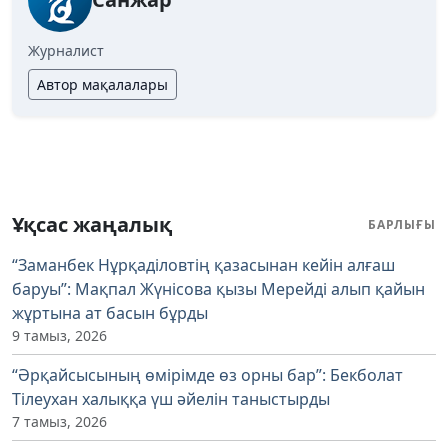
Журналист
Автор мақалалары
Ұқсас жаңалық
БАРЛЫҒЫ
“Заманбек Нұрқаділовтің қазасынан кейін алғаш
баруы”: Мақпал Жүнісова қызы Мерейді алып қайын
жұртына ат басын бұрды
9 тамыз, 2026
“Әрқайсысының өмірімде өз орны бар”: Бекболат
Тілеухан халыққа үш әйелін таныстырды
7 тамыз, 2026