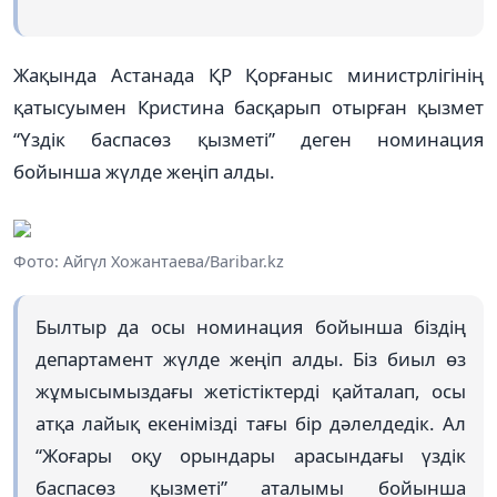
Жақында Астанада ҚР Қорғаныс министрлігінің
қатысуымен Кристина басқарып отырған қызмет
“Үздік баспасөз қызметі” деген номинация
бойынша жүлде жеңіп алды.
Фото: Айгүл Хожантаева/Baribar.kz
Былтыр да осы номинация бойынша біздің
департамент жүлде жеңіп алды. Біз биыл өз
жұмысымыздағы жетістіктерді қайталап, осы
атқа лайық екенімізді тағы бір дәлелдедік. Ал
“Жоғары оқу орындары арасындағы үздік
баспасөз қызметі” аталымы бойынша