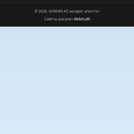
© 2026. KZNEWS.KZ ақпарат агенттігі
Сайтты жасаған
WebAudit