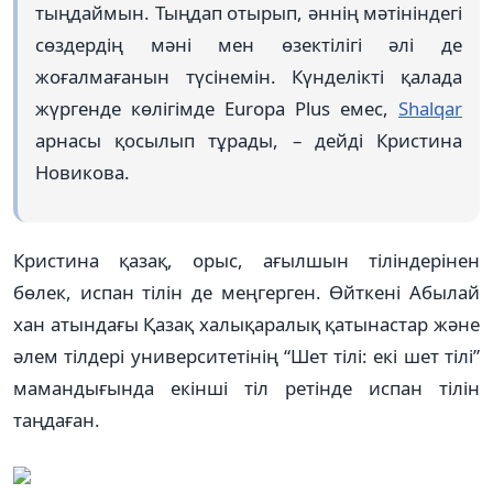
тыңдаймын. Тыңдап отырып, әннің мәтініндегі
сөздердің мәні мен өзектілігі әлі де
жоғалмағанын түсінемін. Күнделікті қалада
жүргенде көлігімде Europa Plus емес,
Shalqar
арнасы қосылып тұрады, – дейді Кристина
Новикова.
Кристина қазақ, орыс, ағылшын тіліндерінен
бөлек, испан тілін де меңгерген. Өйткені Абылай
хан атындағы Қазақ халықаралық қатынастар және
әлем тілдері университетінің “Шет тілі: екі шет тілі”
мамандығында екінші тіл ретінде испан тілін
таңдаған.