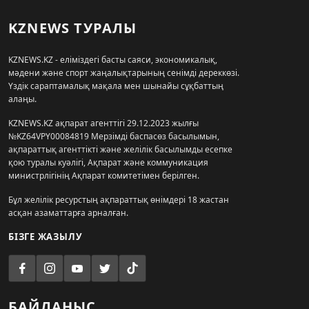
KZNEWS ТУРАЛЫ
KZNEWS.KZ - еліміздегі басты саяси, экономикалық,
мәдени және спорт жаңалықтарының сенімді дереккөзі.
Үздік сараптамалық мақала мен шынайы сұқбаттың
алаңы.
KZNEWS.KZ ақпарат агенттігі 29.12.2023 жылғы
№KZ64VPY00084819 Мерзімді баспасөз басылымын,
ақпараттық агенттікті және желілік басылымды есепке
қою туралы куәлігі, Ақпарат және коммуникация
министрлігінің Ақпарат комитетімен берілген.
Бұл желілік ресурстың ақпараттық өнімдері 18 жастан
асқан азаматтарға арналған.
БІЗГЕ ЖАЗЫЛУ
БАЙЛАНЫС