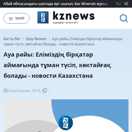
Абай облысындағы шахтада өрт шығып, Kaz Minerals жұмысшылары эва
Абай облысындағы шахтада өрт шығып, Kaz Minerals жұмысшылары эва
RU
KZ
МӘЗІР
Басты бет
/
Шоу-бизнес
/
Ауа райы: Еліміздің бірқатар аймағында
тұман түсіп, көктайғақ болады - новости Казахстана
Ауа райы: Еліміздің бірқатар
аймағында тұман түсіп, көктайғақ
болады - новости Казахстана
9 желтоқсан, 2018