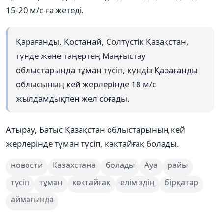
15-20 м/с-ға жетеді.
Қарағанды, Қостанай, Солтүстік Қазақстан,
түнде және таңертең Маңғыстау
облыстарында тұман түсіп, күндіз Қарағанды
облысының кей жерлерінде 18 м/с
жылдамдықпен жел соғады.
Атырау, Батыс Қазақстан облыстарының кей
жерлерінде тұман түсіп, көктайғақ болады.
новости
Казахстана
болады
Ауа
райы
түсіп
тұман
көктайғақ
еліміздің
бірқатар
аймағында