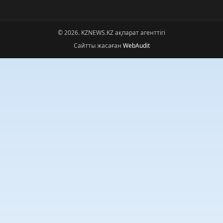
© 2026. KZNEWS.KZ ақпарат агенттігі
Сайтты жасаған
WebAudit