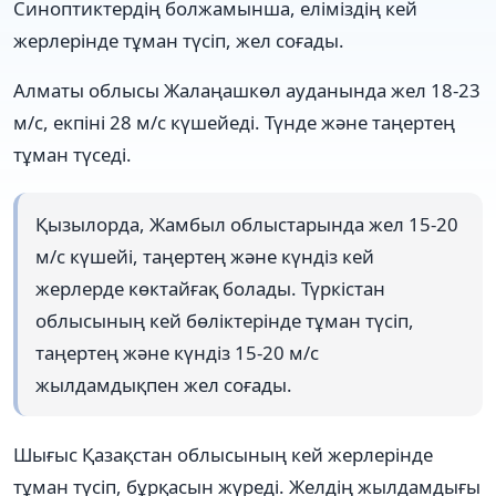
Синоптиктердің болжамынша, еліміздің кей
жерлерінде тұман түсіп, жел соғады.
Алматы облысы Жалаңашкөл ауданында жел 18-23
м/с, екпіні 28 м/с күшейеді. Түнде және таңертең
тұман түседі.
Қызылорда, Жамбыл облыстарында жел 15-20
м/с күшейі, таңертең және күндіз кей
жерлерде көктайғақ болады. Түркістан
облысының кей бөліктерінде тұман түсіп,
таңертең және күндіз 15-20 м/с
жылдамдықпен жел соғады.
Шығыс Қазақстан облысының кей жерлерінде
тұман түсіп, бұрқасын жүреді. Желдің жылдамдығы