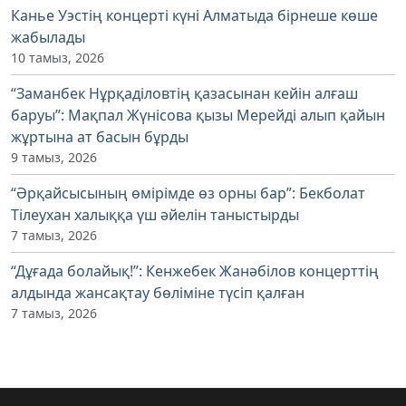
Канье Уэстің концерті күні Алматыда бірнеше көше
жабылады
10 тамыз, 2026
“Заманбек Нұрқаділовтің қазасынан кейін алғаш
баруы”: Мақпал Жүнісова қызы Мерейді алып қайын
жұртына ат басын бұрды
9 тамыз, 2026
“Әрқайсысының өмірімде өз орны бар”: Бекболат
Тілеухан халыққа үш әйелін таныстырды
7 тамыз, 2026
“Дұғада болайық!”: Кенжебек Жанәбілов концерттің
алдында жансақтау бөліміне түсіп қалған
7 тамыз, 2026