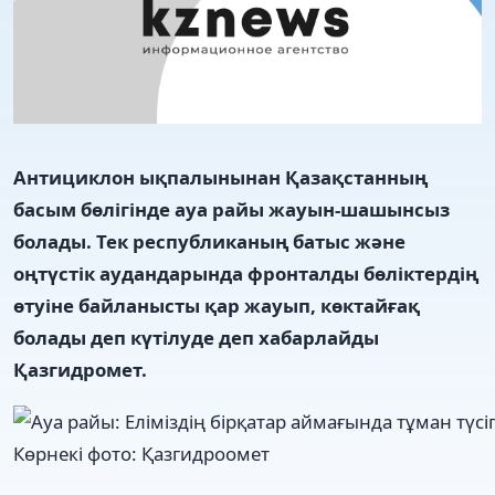
Антициклон ықпалынынан Қазақстанның
басым бөлігінде ауа райы жауын-шашынсыз
болады. Тек республиканың батыс және
оңтүстік аудандарында фронталды бөліктердің
өтуіне байланысты қар жауып, көктайғақ
болады деп күтілуде деп хабарлайды
Қазгидромет.
Көрнекі фото: Қазгидроомет