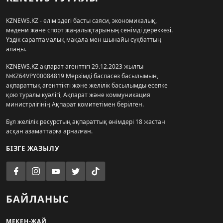
KZNEWS.KZ - еліміздегі басты саяси, экономикалық,
мәдени және спорт жаңалықтарының сенімді дереккөзі.
Үздік сараптамалық мақала мен шынайы сұқбаттың
алаңы.
KZNEWS.KZ ақпарат агенттігі 29.12.2023 жылғы
№KZ64VPY00084819 Мерзімді баспасөз басылымын,
ақпараттық агенттікті және желілік басылымды есепке
қою туралы куәлігі, Ақпарат және коммуникация
министрлігінің Ақпарат комитетімен берілген.
Бұл желілік ресурстың ақпараттық өнімдері 18 жастан
асқан азаматтарға арналған.
БІЗГЕ ЖАЗЫЛУ
БАЙЛАНЫС
МЕКЕН-ЖАЙ