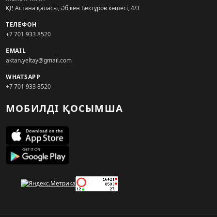
ҚР, Астана қаласы, Әбікен Бектұров көшесі, 4/3
ТЕЛЕФОН
+7 701 933 8520
EMAIL
aktan.yeltay@gmail.com
WHATSAPP
+7 701 933 8520
МОБИЛДІ ҚОСЫМША