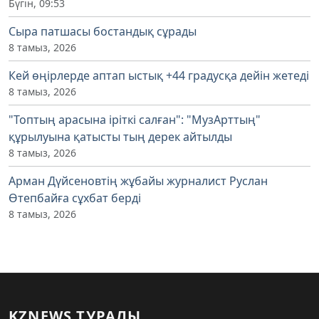
Бүгін, 09:53
Сыра патшасы бостандық сұрады
8 тамыз, 2026
Кей өңірлерде аптап ыстық +44 градусқа дейін жетеді
8 тамыз, 2026
"Топтың арасына іріткі салған": "МузАрттың"
құрылуына қатысты тың дерек айтылды
8 тамыз, 2026
Арман Дүйсеновтің жұбайы журналист Руслан
Өтепбайға сұхбат берді
8 тамыз, 2026
KZNEWS ТУРАЛЫ