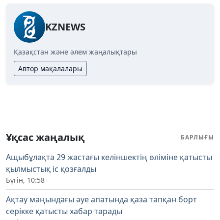
KZNEWS
Қазақстан және әлем жаңалықтары
Автор мақалалары
Ұқсас жаңалық
БАРЛЫҒЫ
Ащыбұлақта 29 жастағы келіншектің өліміне қатысты
қылмыстық іс қозғалды
Бүгін, 10:58
Ақтау маңындағы әуе апатында қаза тапқан борт
серікке қатысты хабар тарады