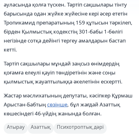
ауласында қолға түскен. Тәртіп сақшылары тінту
барысында одан жүйке жүйесіне кері әсер ететін
Тропикамид препаратының 159 құтысын тәркілеп,
бірден Қылмыстық кодекстің 301-бабы 1-бөлігі
негізінде сотқа дейінгі тергеу амалдарын бастап
кетті.
Тәртіп сақшылары мұндай заңсыз өнімдердің
қоғамға елеулі қауіп төндіретінін және соңы
қылмыстық жауаптылыққа әкелетінін ескертті.
Жастар мәслихатының депутаты, кәсіпкер Құрмаш
Арыстан-Бабтың
сөзінше
, бұл жағдай Азаттық
көшесіндегі 46-үйдің жанында болған.
Атырау
Азаттық
Психотроптық дәрі