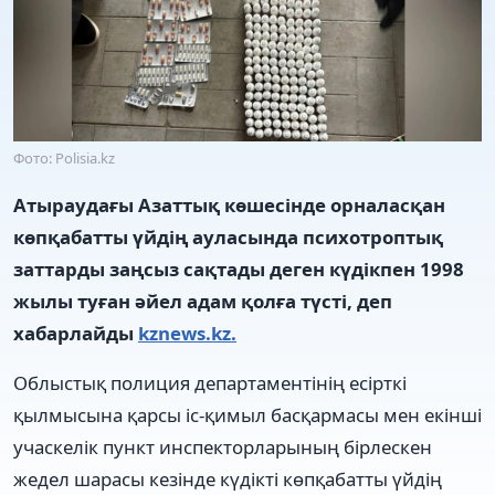
Фото: Polisia.kz
Атыраудағы Азаттық көшесінде орналасқан
көпқабатты үйдің ауласында психотроптық
заттарды заңсыз сақтады деген күдікпен 1998
жылы туған әйел адам қолға түсті, деп
хабарлайды
kznews.kz.
Облыстық полиция департаментінің есірткі
қылмысына қарсы іс-қимыл басқармасы мен екінші
учаскелік пункт инспекторларының бірлескен
жедел шарасы кезінде күдікті көпқабатты үйдің