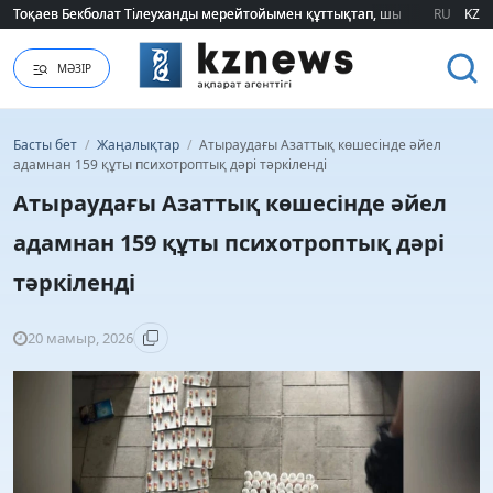
Тоқаев Бекболат Тілеуханды мерейтойымен құттықтап, шығармашылық т
Тоқаев Бекболат Тілеуханды мерейтойымен құттықтап, шығармашылық т
RU
KZ
МӘЗІР
Басты бет
/
Жаңалықтар
/
Атыраудағы Азаттық көшесінде әйел
адамнан 159 құты психотроптық дәрі тәркіленді
Атыраудағы Азаттық көшесінде әйел
адамнан 159 құты психотроптық дәрі
тәркіленді
20 мамыр, 2026