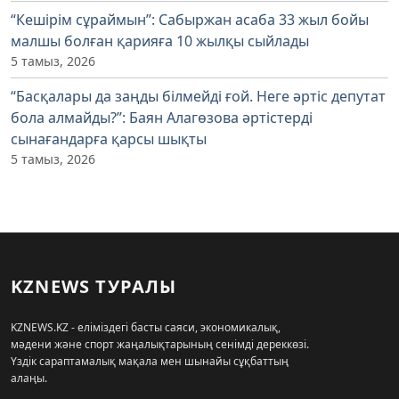
“Кешірім сұраймын”: Сабыржан асаба 33 жыл бойы
малшы болған қарияға 10 жылқы сыйлады
5 тамыз, 2026
“Басқалары да заңды білмейді ғой. Неге әртіс депутат
бола алмайды?”: Баян Алагөзова әртістерді
сынағандарға қарсы шықты
5 тамыз, 2026
KZNEWS ТУРАЛЫ
KZNEWS.KZ - еліміздегі басты саяси, экономикалық,
мәдени және спорт жаңалықтарының сенімді дереккөзі.
Үздік сараптамалық мақала мен шынайы сұқбаттың
алаңы.