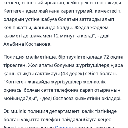
кеткен, есінен айырылған, кейінірек естерін жиды.
Көптеген адам жай ғана қарап тұрмай, көмектесіп,
олардың үстіне жабуға болатын заттарды алып
келіп жатты, жанында болды. Жедел жәрдем
қызметі де шамамен 12 минутта келді", - деді
Альбина Қоспанова.
Полиция мәліметінше, бір тәулікте қалада 72 оқиға
тіркелген. Жол апаты болуына жүргізушілердің ара
қашықтықты сақтамауы (43 дерек) себеп болған.
"Көптеген жағдайда жүргізушілер жол-көлік
оқиғасы болған сәтте телефонға қарап отырғанын
мойындайды", - деді баспасөз қызметінің өкілдері.
Әкімшілік полиция департаменті көлік тізгінінде
болған уақытта телефон пайдаланбауға кеңес
берді, сонымен қатар
Qamqor
порталы арқылы