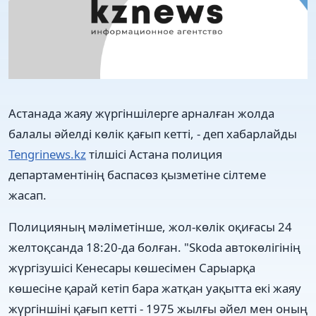
Астанада жаяу жүргіншілерге арналған жолда
балалы әйелді көлік қағып кетті, - деп хабарлайды
Tengrinews.kz
тілшісі Астана полиция
департаментінің баспасөз қызметіне сілтеме
жасап.
Полицияның мәліметінше, жол-көлік оқиғасы 24
желтоқсанда 18:20-да болған. "Skoda автокөлігінің
жүргізушісі Кенесары көшесімен Сарыарқа
көшесіне қарай кетіп бара жатқан уақытта екі жаяу
жүргіншіні қағып кетті - 1975 жылғы әйел мен оның