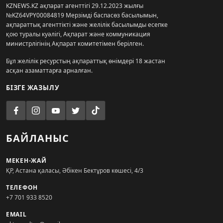
KZNEWS.KZ ақпарат агенттігі 29.12.2023 жылғы
№KZ64VPY00084819 Мерзімді баспасөз басылымын,
ақпараттық агенттікті және желілік басылымды есепке
қою туралы куәлігі, Ақпарат және коммуникация
министрлігінің Ақпарат комитетімен берілген.
Бұл желілік ресурстың ақпараттық өнімдері 18 жастан
асқан азаматтарға арналған.
БІЗГЕ ЖАЗЫЛУ
БАЙЛАНЫС
МЕКЕН-ЖАЙ
ҚР, Астана қаласы, Әбікен Бектұров көшесі, 4/3
ТЕЛЕФОН
+7 701 933 8520
EMAIL