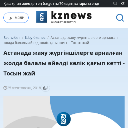
Қазақстан әлемдегі ең бақуатты 70 елдің қатарына енді
Қазақстан әлемдегі ең бақуатты 70 елдің қатарына енді
RU
KZ
МӘЗІР
Басты бет
/
Шоу-бизнес
/
Астанада жаяу жүргіншілерге арналған
жолда балалы әйелді көлік қағып кетті - Тосын жай
Астанада жаяу жүргіншілерге арналған
жолда балалы әйелді көлік қағып кетті -
Тосын жай
25 желтоқсан, 2018