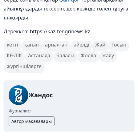
айыппұлдарды тексеріп, дер кезінде төлеп тұруға
шақырды.
Дереккөз: https://kaz.tengrinews.kz
кетті
қағып
арналған
әйелді
Жай
Тосын
КӨЛІК
Астанада
балалы
Жолда
жаяу
жүргіншілерге
Жандос
Журналист
Автор мақалалары