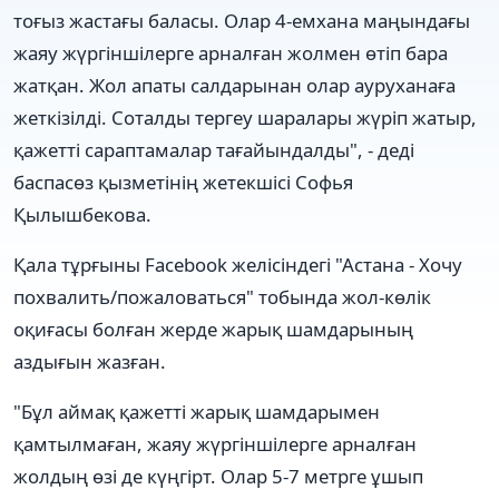
тоғыз жастағы баласы. Олар 4-емхана маңындағы
жаяу жүргіншілерге арналған жолмен өтіп бара
жатқан. Жол апаты салдарынан олар ауруханаға
жеткізілді. Соталды тергеу шаралары жүріп жатыр,
қажетті сараптамалар тағайындалды", - деді
баспасөз қызметінің жетекшісі Софья
Қылышбекова.
Қала тұрғыны Facebook желісіндегі "Астана - Хочу
похвалить/пожаловаться" тобында жол-көлік
оқиғасы болған жерде жарық шамдарының
аздығын жазған.
"Бұл аймақ қажетті жарық шамдарымен
қамтылмаған, жаяу жүргіншілерге арналған
жолдың өзі де күңгірт. Олар 5-7 метрге ұшып