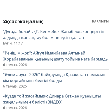
Ұқсас жаңалық
БАРЛЫҒЫ
“Дұғада болайық!”: Кенжебек Жанәбілов концерттің
алдында жансақтау бөліміне түсіп қалған
Бүгін, 11:17
"Ренішім жоқ": Айгүл Иманбаева Алтынай
Жорабаеваның қызының ұзату тойына неге бармады
6 тамыз, 2026
"Әлем аруы - 2026" байқауында Қазақстан намысын
кім қорғайтыны белгілі болды
6 тамыз, 2026
«Күзде той жасаймыз»: Динара Сәтжан қуанышты
жаңалығымен бөлісті (ВИДЕО)
6 тамыз, 2026