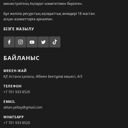
министрлігінің Ақпарат комитетімен берілген.
Бұл желілік ресурстың ақпараттық өнімдері 18 жастан
асқан азаматтарға арналған.
БІЗГЕ ЖАЗЫЛУ
БАЙЛАНЫС
МЕКЕН-ЖАЙ
ҚР, Астана қаласы, Әбікен Бектұров көшесі, 4/3
ТЕЛЕФОН
+7 701 933 8520
EMAIL
aktan.yeltay@gmail.com
WHATSAPP
+7 701 933 8520