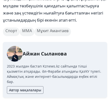
мүлдем төзбеушілік қағидатын қалыптастыруға
және заң үстемдігін нығайтуға бағытталған негізгі
ұстанымдардың бірі екенін атап өтті.
Спорт
MMA
Мұхит Амантаев
Айжан Сыланова
2023 жылдан бастап Kznews.kz сайтында тілші
қызметін атқарады. Әл-Фараби атындағы ҚазҰУ түлегі.
Аймақтық және интернет-басылымдарда еңбек өтілі
бар.
Автор мақалалары