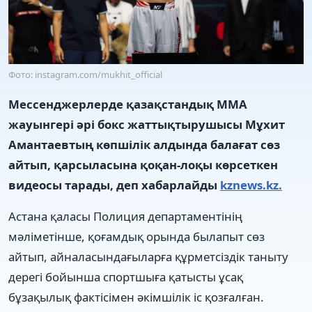
Фото: instagram.com/mukhit_official
Мессенджерлерде қазақстандық ММА
жауынгері әрі бокс жаттықтырушысы Мұхит
Амантаевтың көпшілік алдында балағат сөз
айтып, қарсыласына қоқан-лоқы көрсеткен
видеосы тарады, деп хабарлайды
kznews.kz.
Астана қаласы Полиция департаментінің
мәліметінше, қоғамдық орында былапыт сөз
айтып, айналасындағыларға құрметсіздік таныту
дерегі бойынша спортшыға қатысты ұсақ
бұзақылық фактісімен әкімшілік іс қозғалған.