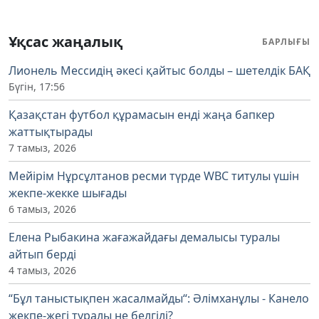
Ұқсас жаңалық
БАРЛЫҒЫ
Лионель Мессидің әкесі қайтыс болды – шетелдік БАҚ
Бүгін, 17:56
Қазақстан футбол құрамасын енді жаңа бапкер
жаттықтырады
7 тамыз, 2026
Мейірім Нұрсұлтанов ресми түрде WBC титулы үшін
жекпе-жекке шығады
6 тамыз, 2026
Елена Рыбакина жағажайдағы демалысы туралы
айтып берді
4 тамыз, 2026
“Бұл таныстықпен жасалмайды“: Әлімханұлы - Канело
жекпе-жегі туралы не белгілі?