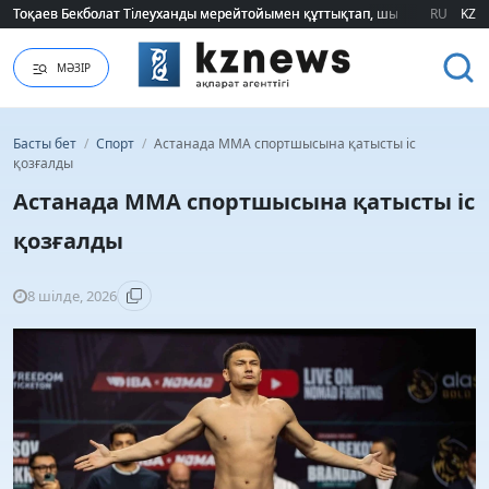
Тоқаев Бекболат Тілеуханды мерейтойымен құттықтап, шығармашылық т
Тоқаев Бекболат Тілеуханды мерейтойымен құттықтап, шығармашылық т
RU
KZ
МӘЗІР
Басты бет
/
Спорт
/
Астанада ММА спортшысына қатысты іс
қозғалды
Астанада ММА спортшысына қатысты іс
қозғалды
8 шілде, 2026