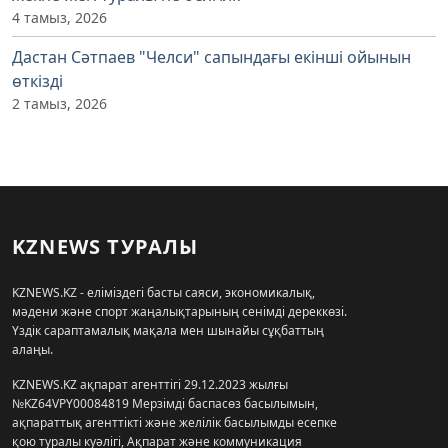
4 тамыз, 2026
Дастан Сәтпаев "Челси" сапындағы екінші ойынын
өткізді
2 тамыз, 2026
KZNEWS ТУРАЛЫ
KZNEWS.KZ - еліміздегі басты саяси, экономикалық,
мәдени және спорт жаңалықтарының сенімді дереккөзі.
Үздік сараптамалық мақала мен шынайы сұқбаттың
алаңы.
KZNEWS.KZ ақпарат агенттігі 29.12.2023 жылғы
№KZ64VPY00084819 Мерзімді баспасөз басылымын,
ақпараттық агенттікті және желілік басылымды есепке
қою туралы куәлігі, Ақпарат және коммуникация