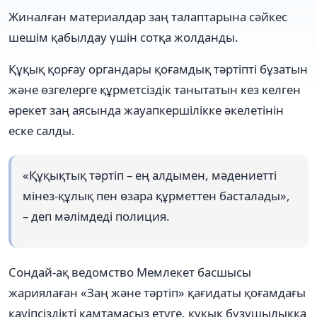
Жиналған материалдар заң талаптарына сәйкес
шешім қабылдау үшін сотқа жолданды.
Құқық қорғау органдары қоғамдық тәртіпті бұзатын
және өзгелерге құрметсіздік танытатын кез келген
әрекет заң аясында жауапкершілікке әкелетінін
еске салды.
«Құқықтық тәртіп – ең алдымен, мәдениетті
мінез-құлық пен өзара құрметтен басталады»,
– деп мәлімдеді полиция.
Сондай-ақ ведомство Мемлекет басшысы
жариялаған «Заң және тәртіп» қағидаты қоғамдағы
қауіпсіздікті қамтамасыз етуге, құқық бұзушылыққа