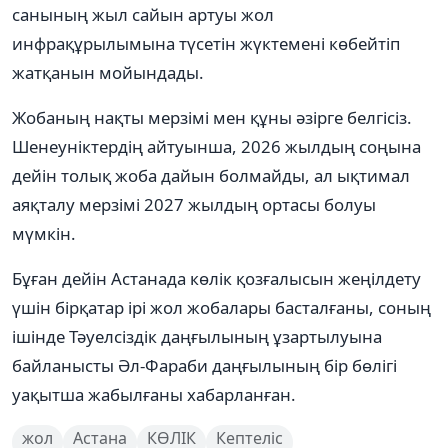
санының жыл сайын артуы жол
инфрақұрылымына түсетін жүктемені көбейтіп
жатқанын мойындады.
Жобаның нақты мерзімі мен құны әзірге белгісіз.
Шенеуніктердің айтуынша, 2026 жылдың соңына
дейін толық жоба дайын болмайды, ал ықтимал
аяқталу мерзімі 2027 жылдың ортасы болуы
мүмкін.
Бұған дейін Астанада көлік қозғалысын жеңілдету
үшін бірқатар ірі жол жобалары басталғаны, соның
ішінде Тәуелсіздік даңғылының ұзартылуына
байланысты Әл-Фараби даңғылының бір бөлігі
уақытша жабылғаны хабарланған.
жол
Астана
КӨЛІК
Кептеліс