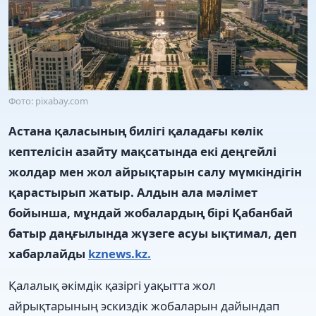
Фото: pixabay.com
Астана қаласының билігі қаладағы көлік
кептелісін азайту мақсатында екі деңгейлі
жолдар мен жол айрықтарын салу мүмкіндігін
қарастырып жатыр. Алдын ала мәлімет
бойынша, мұндай жобалардың бірі Қабанбай
батыр даңғылында жүзеге асуы ықтимал, деп
хабарлайды
kznews.kz.
Қалалық әкімдік қазіргі уақытта жол
айрықтарының эскиздік жобаларын дайындап