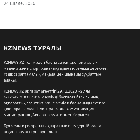
24 шілде, 2026
KZNEWS ТУРАЛЫ
KZNEWS.KZ - еліміздегі басты саяси, экономикалық,
мәдени және спорт жаңалықтарының сенімді дереккөзі.
Үздік сараптамалық мақала мен шынайы сұқбаттың
алаңы.
KZNEWS.KZ ақпарат агенттігі 29.12.2023 жылғы
№KZ64VPY00084819 Мерзімді баспасөз басылымын,
ақпараттық агенттікті және желілік басылымды есепке
қою туралы куәлігі, Ақпарат және коммуникация
министрлігінің Ақпарат комитетімен берілген.
Бұл желілік ресурстың ақпараттық өнімдері 18 жастан
асқан азаматтарға арналған.