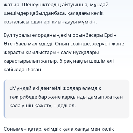
жатыр. Шенеуніктердің айтуынша, мұндай
шешімдер қабылданбаса, қаладағы көлік
қозғалысы одан әрі қиындауы мүмкін.
Бұл туралы елорданың әкім орынбасары Ерсін
Өтепбаев мәлімдеді. Оның сөзінше, жерүсті және
жерасты қиылыстарын салу нұсқалары
қарастырылып жатыр, бірақ нақты шешім әлі
қабылданбаған.
«Мұндай екі деңгейлі жолдар әлемдік
тәжірибеде бар және қарқынды дамып жатқан
қала үшін қажет», – деді ол.
Сонымен қатар, әкімдік қала халқы мен көлік