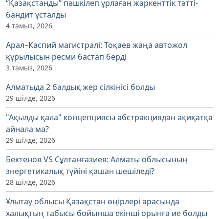
“Қазақстанды” пәшкілеп ұрлаған жаркенттік тәтті-
бандит ұсталды
4 тамыз, 2026
Арал–Каспий магистралі: Тоқаев жаңа автожол
құрылысын ресми бастап берді
3 тамыз, 2026
Алматыда 2 балдық жер сілкінісі болды
29 шілде, 2026
"Ақылды қала" концепциясы абстракциядан ақиқатқа
айнала ма?
29 шілде, 2026
Бектенов VS Сұлтанғазиев: Алматы облысының
энергетикалық түйіні қашан шешіледі?
28 шілде, 2026
Ұлытау облысы Қазақстан өңірлері арасында
халықтың табысы бойынша екінші орынға ие болды