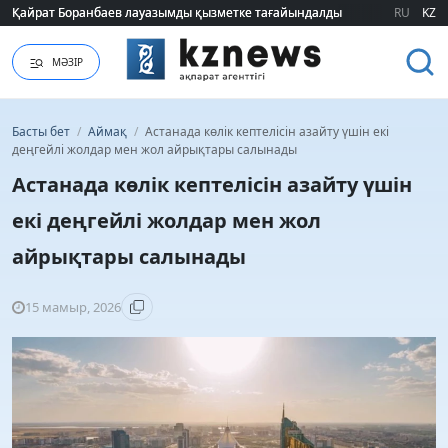
Қайрат Боранбаев лауазымды қызметке тағайындалды
Қайрат Боранбаев лауазымды қызметке тағайындалды
RU
KZ
МӘЗІР
Басты бет
/
Аймақ
/
Астанада көлік кептелісін азайту үшін екі
деңгейлі жолдар мен жол айрықтары салынады
Астанада көлік кептелісін азайту үшін
екі деңгейлі жолдар мен жол
айрықтары салынады
15 мамыр, 2026