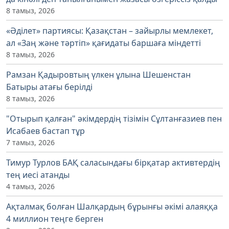
8 тамыз, 2026
«Әділет» партиясы: Қазақстан – зайырлы мемлекет,
ал «Заң және тәртіп» қағидаты баршаға міндетті
8 тамыз, 2026
Рамзан Қадыровтың үлкен ұлына Шешенстан
Батыры атағы берілді
8 тамыз, 2026
"Отырып қалған" әкімдердің тізімін Сұлтанғазиев пен
Исабаев бастап тұр
7 тамыз, 2026
Тимур Турлов БАҚ саласындағы бірқатар активтердің
тең иесі атанды
4 тамыз, 2026
Ақталмақ болған Шалқардың бұрынғы әкімі алаяққа
4 миллион теңге берген