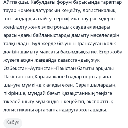
Айтпақшы, Кабулдағы форум барысында тараптар
тауар номенклатурасын кеңейту, логистикалық
шығындарды азайту, сертификаттау рәсімдерін
жеңілдету және электрондық сауда алаңдары
арасындағы байланыстарды дамыту мәселелерін
талқылады. Бұл жерде біз үшін Трансауған көлік
дәлізін дамыту мақсаты басымдыққа ие. Егер жоба
жүзеге асқан жағдайда қазақстандық жүк
Өзбекстан–Ауғанстан–Пәкістан бағыты арқылы
Пәкістанның Карачи және Гвадар порттарына
шығуға мүмкіндік алады екен. Сарапшылардың
пікірінше, мұндай бағыт Қазақстанның теңізге
тікелей шығу мүмкіндігін кеңейтіп, экспорттық
логистиканы әртараптандыруға жол ашады.
Кабул