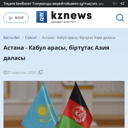
Тоқаев Бекболат Тілеуханды мерейтойымен құттықтап, шығармашылық т
Тоқаев Бекболат Тілеуханды мерейтойымен құттықтап, шығармашылық т
RU
KZ
МӘЗІР
Басты бет
/
Саясат
/
Астана - Кабул арасы, біртұтас Азия даласы
Астана - Кабул арасы, біртұтас Азия
даласы
20 маусым, 2026