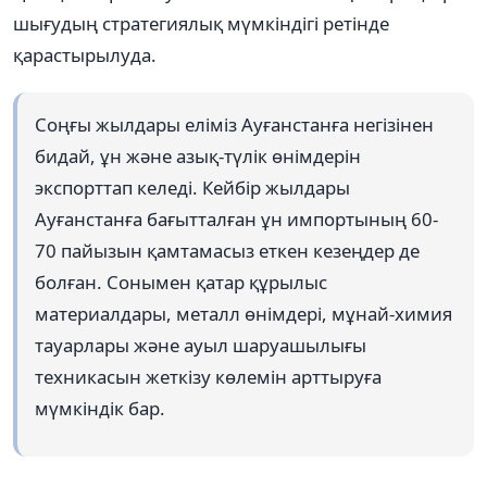
шығудың стратегиялық мүмкіндігі ретінде
қарастырылуда.
Соңғы жылдары еліміз Ауғанстанға негізінен
бидай, ұн және азық-түлік өнімдерін
экспорттап келеді. Кейбір жылдары
Ауғанстанға бағытталған ұн импортының 60-
70 пайызын қамтамасыз еткен кезеңдер де
болған. Сонымен қатар құрылыс
материалдары, металл өнімдері, мұнай-химия
тауарлары және ауыл шаруашылығы
техникасын жеткізу көлемін арттыруға
мүмкіндік бар.