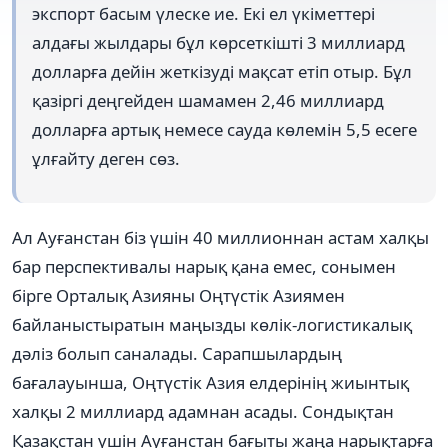
экспорт басым үлеске ие. Екі ел үкіметтері
алдағы жылдары бұл көрсеткішті 3 миллиард
долларға дейін жеткізуді мақсат етіп отыр. Бұл
қазіргі деңгейден шамамен 2,46 миллиард
долларға артық немесе сауда көлемін 5,5 есеге
ұлғайту деген сөз.
Ал Ауғанстан біз үшін 40 миллионнан астам халқы
бар перспективалы нарық қана емес, сонымен
бірге Орталық Азияны Оңтүстік Азиямен
байланыстыратын маңызды көлік-логистикалық
дәліз болып саналады. Сарапшылардың
бағалауынша, Оңтүстік Азия елдерінің жиынтық
халқы 2 миллиард адамнан асады. Сондықтан
Қазақстан үшін Ауғанстан бағыты жаңа нарықтарға