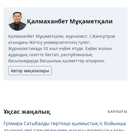
Қалмаханбет Мұқаметқали
Қалмаханбет Мұқаметқали, журналист. І.Жансүгіров
атындағы Жетісу университетінің түлегі.
Журналистикада 33 жыл еңбек етуде. Еңбек жолын
аудандық газетте бастап, республикалық
басылымдарда басшылық қызметтер атқарған.
Автор мақалалары
Ұқсас жаңалық
БАРЛЫҒЫ
Гүлмира Сатыбалды төртінші қылмыстық іс бойынша
да кінәлі деп танылғанымен жазасы өзгеріссіз қалды