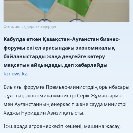
Фото: ашық дереккөздерден
Кабулда өткен Қазақстан–Ауғанстан бизнес-
форумы екі ел арасындағы экономикалық
байланыстарды жаңа деңгейге көтеру
мақсатын айқындады, деп
хабарлайды
kznews.kz.
Биылғы форумға Премьер-министрдің орынбасары
– ұлттық экономика министрі Серік Жұманғарин
мен Ауғанстанның өнеркәсіп және сауда министрі
Хаджы Нуриддин Азизи қатысты.
Іс-шарада агроөнеркәсіп кешені, машина жасау,