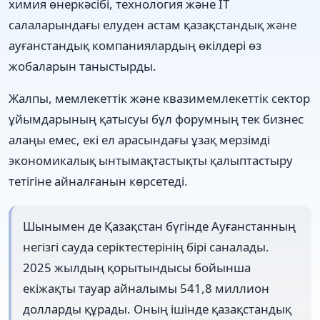
химия өнеркәсібі, технология және IT
салаларындағы елуден астам қазақстандық және
ауғанстандық компаниялардың өкілдері өз
жобаларын таныстырды.
Жалпы, мемлекеттік және квазимемлекеттік сектор
ұйымдарының қатысуы бұл форумның тек бизнес
алаңы емес, екі ел арасындағы ұзақ мерзімді
экономикалық ынтымақтастықты қалыптастыру
тетігіне айналғанын көрсетеді.
Шынымен де Қазақстан бүгінде Ауғанстанның
негізгі сауда серіктестерінің бірі саналады.
2025 жылдың қорытындысы бойынша
екіжақты тауар айналымы 541,8 миллион
долларды құрады. Оның ішінде қазақстандық