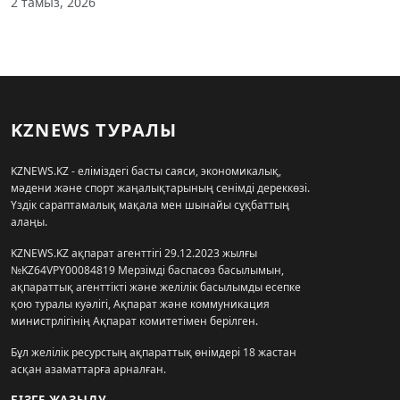
2 тамыз, 2026
KZNEWS ТУРАЛЫ
KZNEWS.KZ - еліміздегі басты саяси, экономикалық,
мәдени және спорт жаңалықтарының сенімді дереккөзі.
Үздік сараптамалық мақала мен шынайы сұқбаттың
алаңы.
KZNEWS.KZ ақпарат агенттігі 29.12.2023 жылғы
№KZ64VPY00084819 Мерзімді баспасөз басылымын,
ақпараттық агенттікті және желілік басылымды есепке
қою туралы куәлігі, Ақпарат және коммуникация
министрлігінің Ақпарат комитетімен берілген.
Бұл желілік ресурстың ақпараттық өнімдері 18 жастан
асқан азаматтарға арналған.