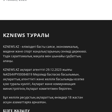
KZNEWS ТУРАЛЫ
KZNEWS.KZ - еліміздегі басты саяси, экономикалық,
мәдени және спорт жаңалықтарының сенімді дереккөзі.
Үздік сараптамалық мақала мен шынайы сұқбаттың
алаңы.
KZNEWS.KZ ақпарат агенттігі 29.12.2023 жылғы
№KZ64VPY00084819 Мерзімді баспасөз басылымын,
ақпараттық агенттікті және желілік басылымды есепке
қою туралы куәлігі, Ақпарат және коммуникация
министрлігінің Ақпарат комитетімен берілген.
Бұл желілік ресурстың ақпараттық өнімдері 18 жастан
асқан азаматтарға арналған.
БІЗГЕ ЖАЗЫЛУ