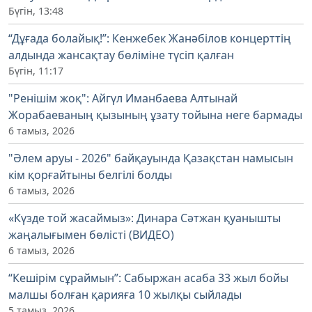
Бүгін, 13:48
“Дұғада болайық!”: Кенжебек Жанәбілов концерттің
алдында жансақтау бөліміне түсіп қалған
Бүгін, 11:17
"Ренішім жоқ": Айгүл Иманбаева Алтынай
Жорабаеваның қызының ұзату тойына неге бармады
6 тамыз, 2026
"Әлем аруы - 2026" байқауында Қазақстан намысын
кім қорғайтыны белгілі болды
6 тамыз, 2026
«Күзде той жасаймыз»: Динара Сәтжан қуанышты
жаңалығымен бөлісті (ВИДЕО)
6 тамыз, 2026
“Кешірім сұраймын”: Сабыржан асаба 33 жыл бойы
малшы болған қарияға 10 жылқы сыйлады
5 тамыз, 2026