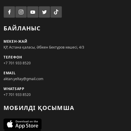
БАЙЛАНЫС
МЕКЕН-ЖАЙ
ҚР, Астана қаласы, Әбікен Бектұров көшесі, 4/3
ТЕЛЕФОН
+7 701 933 8520
EMAIL
aktan.yeltay@gmail.com
WHATSAPP
+7 701 933 8520
МОБИЛДІ ҚОСЫМША