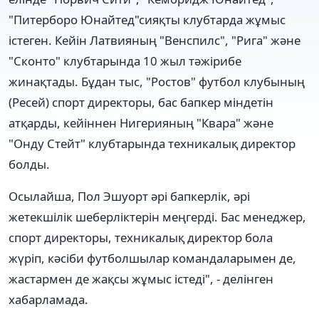
"Питерборо Юнайтед"сияқты клубтарда жұмыс
істеген. Кейін Латвияның "Венспилс", "Рига" және
"Сконто" клубтарында 10 жыл тәжірибе
жинақтады. Бұдан тыс, "Ростов" футбол клубының
(Ресей) спорт директоры, бас бапкер міндетін
атқарды, кейіннен Нигерияның "Квара" және
"Онду Стейт" клубтарында техникалық директор
болды.
Осылайша, Пол Эшуорт әрі бапкерлік, әрі
жетекшілік шеберліктерін меңгерді. Бас менеджер,
спорт директоры, техникалық директор бола
жүріп, кәсіби футболшылар командаларымен де,
жастармен де жақсы жұмыс істеді", - делінген
хабарламада.