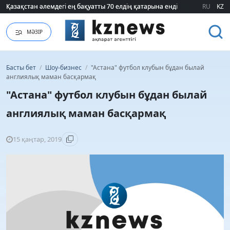
Қазақстан әлемдегі ең бақуатты 70 елдің қатарына енді
Қазақстан әлемдегі ең бақуатты 70 елдің қатарына енді
RU
KZ
МӘЗІР
Басты бет
/
Шоу-бизнес
/
"Астана" футбол клубын бұдан былай
англиялық маман басқармақ
"Астана" футбол клубын бұдан былай
англиялық маман басқармақ
15 қаңтар, 2019