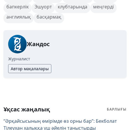
бапкерлік
Эшуорт
клубтарында
меңгерді
англиялық
басқармақ
Жандос
Журналист
Автор мақалалары
Ұқсас жаңалық
БАРЛЫҒЫ
“Әрқайсысының өмірімде өз орны бар”: Бекболат
Тілеухан халыққа үш әйелін таныстырды