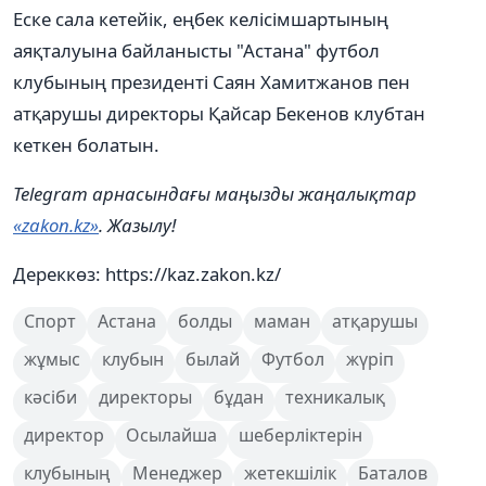
Еске сала кетейік, еңбек келісімшартының
аяқталуына байланысты "Астана" футбол
клубының президенті Саян Хамитжанов пен
атқарушы директоры Қайсар Бекенов клубтан
кеткен болатын.
Telegram арнасындағы маңызды жаңалықтар
«zakon.kz»
. Жазылу!
Дереккөз: https://kaz.zakon.kz/
Спорт
Астана
болды
маман
атқарушы
жұмыс
клубын
былай
Футбол
жүріп
кәсіби
директоры
бұдан
техникалық
директор
Осылайша
шеберліктерін
клубының
Менеджер
жетекшілік
Баталов