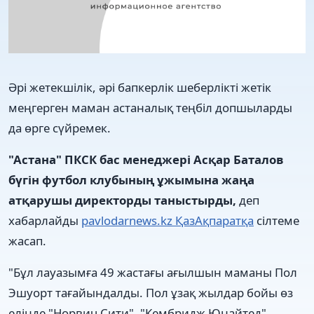
Әрі жетекшілік, әрі бапкерлік шеберлікті жетік
меңгерген маман астаналық теңбіл допшыларды
да өрге сүйремек.
"Астана" ПКСК бас менеджері Асқар Баталов
бүгін футбол клубының ұжымына жаңа
атқарушы директорды таныстырды,
деп
хабарлайды
pavlodarnews.kz
ҚазАқпаратқа
сілтеме
жасап.
"Бұл лауазымға 49 жастағы ағылшын маманы Пол
Эшуорт тағайындалды. Пол ұзақ жылдар бойы өз
елінде "Норвич Сити", "Кембридж Юнайтед",