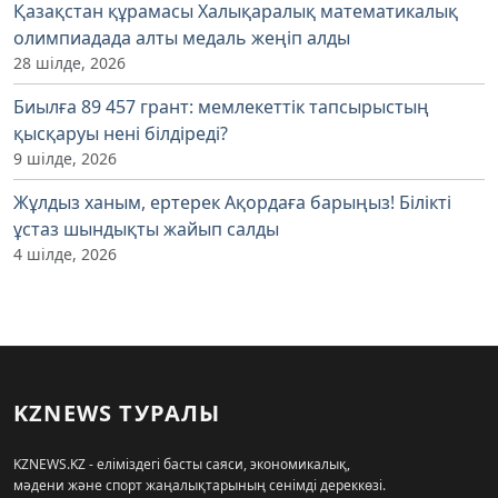
Қазақстан құрамасы Халықаралық математикалық
олимпиадада алты медаль жеңіп алды
28 шілде, 2026
Биылға 89 457 грант: мемлекеттік тапсырыстың
қысқаруы нені білдіреді?
9 шілде, 2026
Жұлдыз ханым, ертерек Ақордаға барыңыз! Білікті
ұстаз шындықты жайып салды
4 шілде, 2026
KZNEWS ТУРАЛЫ
KZNEWS.KZ - еліміздегі басты саяси, экономикалық,
мәдени және спорт жаңалықтарының сенімді дереккөзі.