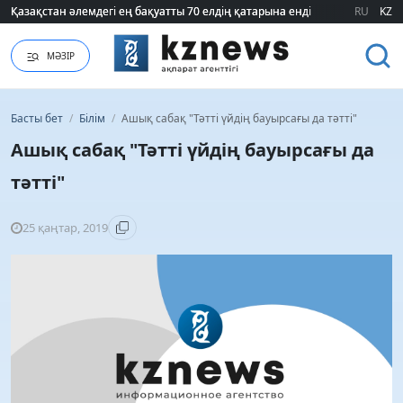
Қазақстан әлемдегі ең бақуатты 70 елдің қатарына енді
Қазақстан әлемдегі ең бақуатты 70 елдің қатарына енді
RU
KZ
МӘЗІР
Басты бет
/
Білім
/
Ашық сабақ "Тәтті үйдің бауырсағы да тәтті"
Ашық сабақ "Тәтті үйдің бауырсағы да
тәтті"
25 қаңтар, 2019