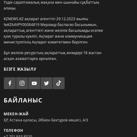
Үздік сараптамалық мақала мен шынайы сұқбаттың
алаңы.
KZNEWS.KZ ақпарат агенттігі 29.12.2023 жылғы
№KZ64VPY00084819 Мерзімді баспасөз басылымын,
ақпараттық агенттікті және желілік басылымды есепке
қою туралы куәлігі, Ақпарат және коммуникация
министрлігінің Ақпарат комитетімен берілген.
Бұл желілік ресурстың ақпараттық өнімдері 18 жастан
асқан азаматтарға арналған.
БІЗГЕ ЖАЗЫЛУ
БАЙЛАНЫС
МЕКЕН-ЖАЙ
ҚР, Астана қаласы, Әбікен Бектұров көшесі, 4/3
ТЕЛЕФОН
+7 701 933 8520