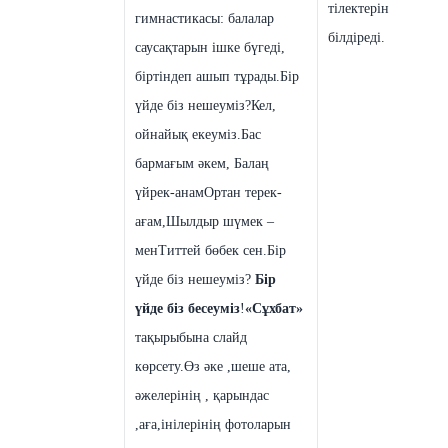
тілектерін
гимнастикасы: балалар
білдіреді.
саусақтарын ішке бүгеді,
біртіндеп ашып тұрады.
Бір
үйде біз нешеуміз?
Кел,
ойнайық екеуміз.
Бас
бармағым әкем,
Балаң
үйрек-анам
Ортан терек-
ағам,
Шылдыр шүмек –
мен
Титтей бөбек сен.
Бір
үйде біз нешеуміз?
Бір
үйде біз бесеуміз
!
«Сұхбат»
тақырыбына слайд
көрсету.
Өз әке ,шеше ата,
әжелерінің , қарындас
,аға,інілерінің фотоларын