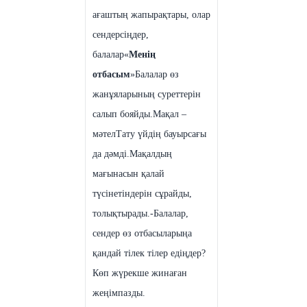
ағаштың жапырақтары, олар
сендерсіңдер,
балалар
«
Менің
отбасым
»
Балалар өз
жанұяларының суреттерін
салып бояйды.
Мақал –
мәтел
Тату үйдің бауырсағы
да дәмді.
Мақалдың
мағынасын қалай
түсінетіндерін сұрайды,
толықтырады.
-Балалар,
сендер өз отбасыларыңа
қандай тілек тілер едіңдер?
Көп жүрекше жинаған
жеңімпазды.