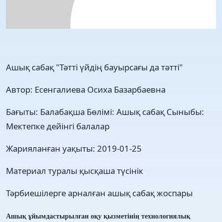
Ашық сабақ "Тәтті үйдің бауырсағы да тәтті"
Автор:
Есенгалиева Осиха Базарбаевна
Бағыты:
Балабақша
Бөлімі:
Ашық сабақ
Сыныбы:
Мектепке дейінгі балалар
Жарияланған уақыты:
2019-01-25
Материал туралы қысқаша түсінік
Тәрбиешілерге арналған ашық сабақ жоспары
Ашық ұйымдастырылған оқу қызм
етінің технологиялық