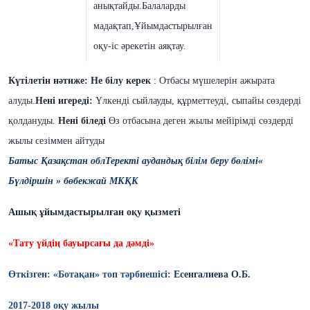
анықтайды.Балаларды
мадақтап,Ұйымдастырылған
оқу-іс әрекетін аяқтау.
Күтілетін нәтиже:
Не білу керек
: Отбасы мүшелерін ажырата
алуды.
Нені игереді:
Үлкенді сыйлауды, құрметтеуді, сыпайы сөздерді
қолдануды.
Нені біледі
Өз отбасына деген жылы мейірімді сөздерді
жылы сезіммен айтуды
Батыс Қазақстан обл
Теректі аудандық білім беру бөлімі
«
Бүлдіршін » бөбекжай МКҚК
Ашық ұйымдастырылған оқу қызм
еті
«Тату үйдің бауырсағы да дәмді»
Өткізген: «Ботақан» топ тәрбиешісі:
Есенгалиева О.Б.
2017-2018
оқу жылы