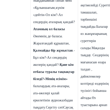
Маңдайымнан сипап мені
әңгімелейді.
Суретті
«Құлыншағым,күнім
тамашалап,
»дейтін
-Ол кім?
-Ал
тәрбиешіні
сендердің аталарың қандай?
тыңдайды.
Балалар
Атамның ол баласы
өз жанұяларының
Әжемнің де баласы.
суреттерін
Жаралғандай құрыштан,
салады.
Мақалды
Қалмайды бір жұмыстан
.
-
тыңдау. Сөздерінің
Бұл кім?
-Ал сендердің
мағынасын өзара
әкелерің қандай?
-
Қане кім
талдап ,
отбасы туралы тақпақтар
дәйектемелер
біледі?
«
Менің есімім»
келтіреді өздерінің
балалардың ата-аналары,
түсінігі бойынша
ата-әжелері қалай
айтады.
Өз
еркелетінін
аудиожазбадан
туыстарына арнап
тыңдату.
Сергіту сәті
Саусақ