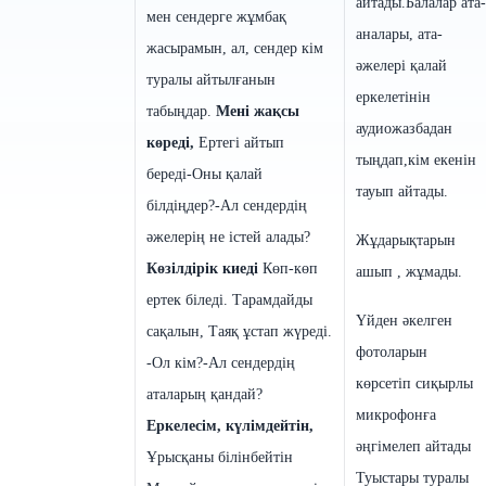
айтады.
Балалар ата-
мен сендерге жұмбақ
аналары, ата-
жасырамын, ал, сендер кім
әжелері қалай
туралы айтылғанын
еркелетінін
табыңдар.
Мені жақсы
аудиожазбадан
көреді,
Ертегі айтып
тыңдап,кім екенін
береді
-Оны қалай
тауып айтады.
білдіңдер?
-Ал сендердің
әжелерің не істей алады?
Жұдарықтарын
Көзілдірік киеді
Көп-көп
ашып , жұмады.
ертек біледі.
Тарамдайды
Үйден әкелген
сақалын,
Таяқ ұстап жүреді.
фотоларын
-Ол кім?
-Ал сендердің
көрсетіп сиқырлы
аталарың қандай?
микрофонға
Еркелесім, күлімдейтін,
әңгімелеп айтады
Ұрысқаны білінбейтін
Туыстары туралы