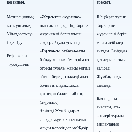
кезеңдері.
әрекеті.
Мотивациялық
«
Жүректен -жүрекке»
Шеңберге тұрып
қозғаушылық
шаттық шеңбері.Бір-біріне
,бір біріне
Ұйымдастыру-
жүрекшені беріп жылы
жүрекшені беріп
іздестіру
сөздер айтуды ұсынады.
жылы лебіздер
«Ең жақсы отбасы»
атты
айтады.
Байқауға
Рефлексивті
байқау жариялаймыз,кім өз
қатысуға қызыға
-түзетушілік
отбасы туралы жақсы әңгіме
келіседі.
айтып береді, сол
жеңімпаз
Жұмбақтарды
болып аталады.Жақсы
шешеді.
қатысқан балаға сыйлық
Балалар ата-
(жүрекше)
аналары, ата-
беріледі.
Жұмбақтар
-
Ал,
әжелері туралы
сендер ,жұмбақ шешкенді
тақпақтарын
жақсы көресіңдер ме?
Қазір