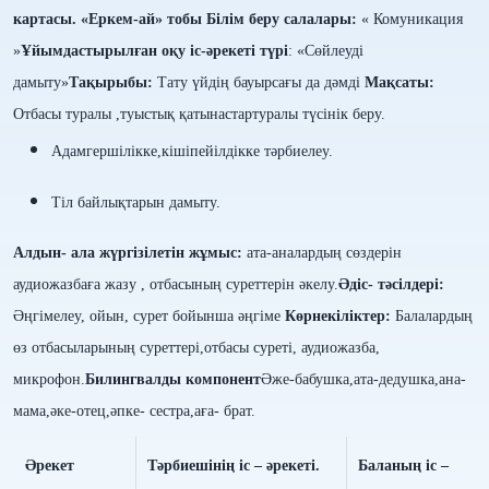
картасы.
«
Еркем-ай
» тобы
Білім беру салалары:
«
Комуникация
»
Ұйымдастырылған оқу іс-әрекеті түрі
: «
Сөйлеуді
дамыту»
Тақырыбы:
Тату үйдің бауырсағы да дәмді
Мақсаты:
Отбасы туралы ,туыстық қатынастартуралы түсінік беру.
Адамгершілікке,кішіпейілдікке тәрбиелеу.
Тіл байлықтарын дамыту.
Алдын- ала жүргізілетін жұмыс:
ата-аналардың сөздерін
аудиожазбаға жазу , отбасының суреттерін әкелу.
Әдіс- тәсілдері:
Әңгімелеу, ойын, сурет бойынша әңгіме
Көрнекіліктер:
Балалардың
өз отбасыларының суреттері,отбасы суреті,
аудиожазба,
микрофон.
Билингвалды компонент
Әже-бабушка,ата-дедушка,ана-
мама,әке-отец,
әпке- сестра,аға- брат.
Әрекет
Тәрбиешінің іс – әрекеті.
Баланың іс –