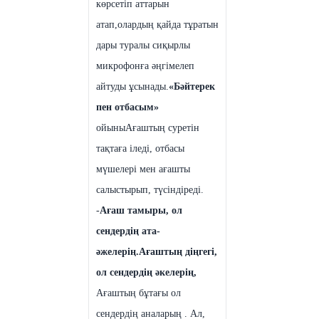
көрсетіп аттарын
атап,олардың қайда тұратын
дары туралы сиқырлы
микрофонға әңгімелеп
айтуды ұсынады.
«Бәйтерек
пен отбасым»
ойыны
Ағаштың суретін
тақтаға іледі, отбасы
мүшелері мен ағашты
салыстырып, түсіндіреді.
-
Ағаш тамыры, ол
сендердің ата-
әжелерің.Ағаштың діңгегі,
ол сендердің әкелерің,
Ағаштың бұтағы ол
сендердің аналарың . Ал,