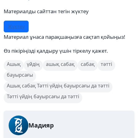
Материалды сайттан тегін жүктеу
Жүктеу
Материал ұнаса парақшаңызға сақтап қойыңыз!
Өз пікіріңізді қалдыру үшін тіркелу қажет.
Ашық
үйдің
ашық сабақ
сабақ
тәтті
бауырсағы
Ашық сабақ Тәтті үйдің бауырсағы да тәтті
Тәтті үйдің бауырсағы да тәтті
Мадияр