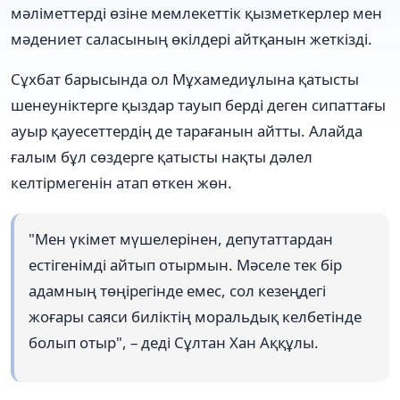
мәліметтерді өзіне мемлекеттік қызметкерлер мен
мәдениет саласының өкілдері айтқанын жеткізді.
Сұхбат барысында ол Мұхамедиұлына қатысты
шенеуніктерге қыздар тауып берді деген сипаттағы
ауыр қауесеттердің де тарағанын айтты. Алайда
ғалым бұл сөздерге қатысты нақты дәлел
келтірмегенін атап өткен жөн.
"Мен үкімет мүшелерінен, депутаттардан
естігенімді айтып отырмын. Мәселе тек бір
адамның төңірегінде емес, сол кезеңдегі
жоғары саяси биліктің моральдық келбетінде
болып отыр", – деді Сұлтан Хан Аққұлы.