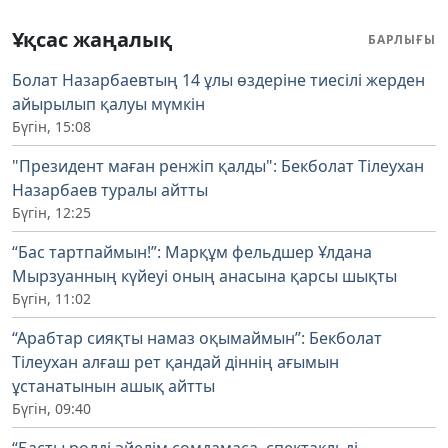
Ұқсас жаңалық
БАРЛЫҒЫ
Болат Назарбаевтың 14 ұлы өздеріне тиесілі жерден
айырылып қалуы мүмкін
Бүгін, 15:08
"Президент маған ренжіп қалды": Бекболат Тілеухан
Назарбаев туралы айтты
Бүгін, 12:25
“Бас тартпаймын!”: Марқұм фельдшер Ұлдана
Мырзуанның күйеуі оның анасына қарсы шықты
Бүгін, 11:02
“Арабтар сияқты намаз оқымаймын”: Бекболат
Тілеухан алғаш рет қандай діннің ағымын
ұстанатынын ашық айтты
Бүгін, 09:40