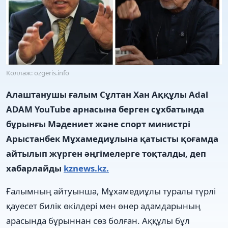
Коллаж: ozgeris.info
Алаштанушы ғалым Сұлтан Хан Аққұлы Adal
ADAM YouTube арнасына берген сұхбатында
бұрынғы Мәдениет және спорт министрі
Арыстанбек Мұхамедиұлына қатысты қоғамда
айтылып жүрген әңгімелерге тоқталды, деп
хабарлайды
kznews.kz.
Ғалымның айтуынша, Мұхамедиұлы туралы түрлі
қауесет билік өкілдері мен өнер адамдарының
арасында бұрыннан сөз болған. Аққұлы бұл