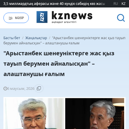
3,5 миллиардтың аферасы және 40 күндік сәбидің көз жасы: Медицинад
3,5 миллиардтың аферасы және 40 күндік сәбидің көз жасы: Медицинад
RU
KZ
МӘЗІР
Басты бет
/
Жаңалықтар
/
"Арыстанбек шенеуніктерге жас қыз тауып
берумен айналысқан" – алаштанушы ғалым
"Арыстанбек шенеуніктерге жас қыз
тауып берумен айналысқан" –
алаштанушы ғалым
6 маусым, 2026