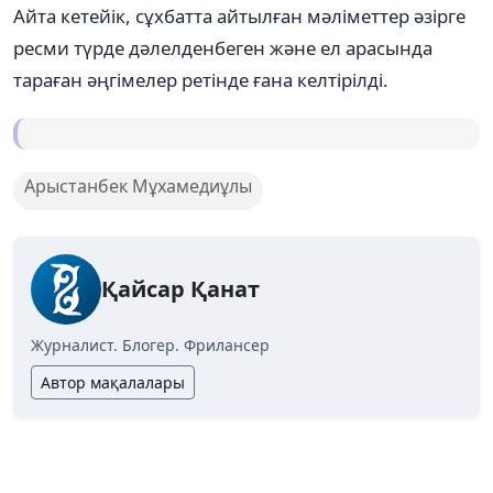
Айта кетейік, сұхбатта айтылған мәліметтер әзірге
ресми түрде дәлелденбеген және ел арасында
тараған әңгімелер ретінде ғана келтірілді.
Арыстанбек Мұхамедиұлы
Қайсар Қанат
Журналист. Блогер. Фрилансер
Автор мақалалары