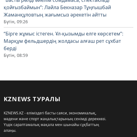
“Басты рөлді әйелім сомдамаса, спектакльді
қойғызбаймын”: Ләйла Бекназар Тұңғышбай
Жаманқұловтың жағымсыз әрекетін айтты
Бүгін, 09:26
“Бірге жұмыс істеген. Ұл-қызымды елге көрсетем”:
Марқұм фельдшердің жолдасы алғаш рет сұхбат
берді
Бүгін, 08:59
KZNEWS ТУРАЛЫ
KZNEWS.KZ - еліміздегі басты саяси, экономикалық,
мәдени және спорт жаңалықтарының сенімді дереккөзі.
Үздік сараптамалық мақала мен шынайы сұқбаттың
алаңы.