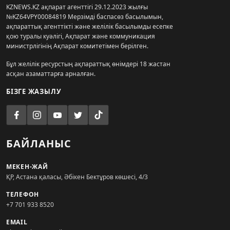
KZNEWS.KZ ақпарат агенттігі 29.12.2023 жылғы
№KZ64VPY00084819 Мерзімді баспасөз басылымын,
ақпараттық агенттікті және желілік басылымды есепке
қою туралы куәлігі, Ақпарат және коммуникация
министрлігінің Ақпарат комитетімен берілген.
Бұл желілік ресурстың ақпараттық өнімдері 18 жастан
асқан азаматтарға арналған.
БІЗГЕ ЖАЗЫЛУ
БАЙЛАНЫС
МЕКЕН-ЖАЙ
ҚР, Астана қаласы, Әбікен Бектұров көшесі, 4/3
ТЕЛЕФОН
+7 701 933 8520
EMAIL