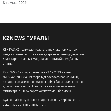
8 тамыз, 2026
KZNEWS ТУРАЛЫ
KZNEWS.KZ - еліміздегі басты саяси, экономикалық,
мәдени және спорт жаңалықтарының сенімді дереккөзі.
Үздік сараптамалық мақала мен шынайы сұқбаттың
алаңы.
KZNEWS.KZ ақпарат агенттігі 29.12.2023 жылғы
№KZ64VPY00084819 Мерзімді баспасөз басылымын,
ақпараттық агенттікті және желілік басылымды есепке
қою туралы куәлігі, Ақпарат және коммуникация
министрлігінің Ақпарат комитетімен берілген.
Бұл желілік ресурстың ақпараттық өнімдері 18 жастан
асқан азаматтарға арналған.