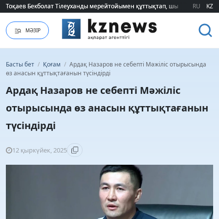
Тоқаев Бекболат Тілеуханды мерейтойымен құттықтап, шығармашылық т
Тоқаев Бекболат Тілеуханды мерейтойымен құттықтап, шығармашылық т
RU
KZ
МӘЗІР
Басты бет
/
Қоғам
/
Ардақ Назаров не себепті Мәжіліс отырысында
өз анасын құттықтағанын түсіндірді
Ардақ Назаров не себепті Мәжіліс
отырысында өз анасын құттықтағанын
түсіндірді
12 қыркүйек, 2025