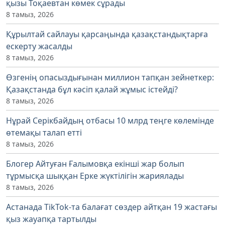
қызы Тоқаевтан көмек сұрады
8 тамыз, 2026
Құрылтай сайлауы қарсаңында қазақстандықтарға
ескерту жасалды
8 тамыз, 2026
Өзгенің опасыздығынан миллион тапқан зейнеткер:
Қазақстанда бұл кәсіп қалай жұмыс істейді?
8 тамыз, 2026
Нұрай Серікбайдың отбасы 10 млрд теңге көлемінде
өтемақы талап етті
8 тамыз, 2026
Блогер Айтуған Ғалымовқа екінші жар болып
тұрмысқа шыққан Ерке жүктілігін жариялады
8 тамыз, 2026
Астанада TikTok-та балағат сөздер айтқан 19 жастағы
қыз жауапқа тартылды