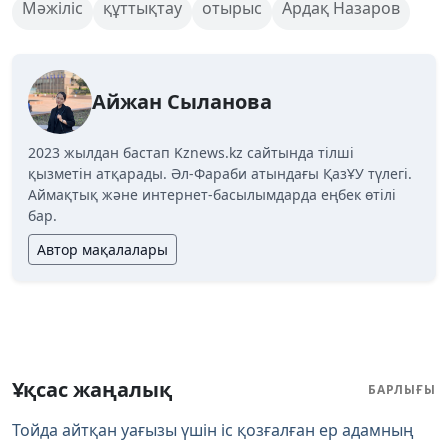
Мәжіліс
құттықтау
отырыс
Ардақ Назаров
Айжан Сыланова
2023 жылдан бастап Kznews.kz сайтында тілші
қызметін атқарады. Әл-Фараби атындағы ҚазҰУ түлегі.
Аймақтық және интернет-басылымдарда еңбек өтілі
бар.
Автор мақалалары
Ұқсас жаңалық
БАРЛЫҒЫ
Тойда айтқан уағызы үшін іс қозғалған ер адамның