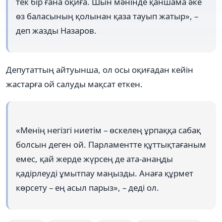
тек бір ғана оқиға. Шын мәнінде қаншама әке
өз баласының қолынан қаза тауып жатыр», –
деп жазды Назаров.
Депутаттың айтуынша, ол осы оқиғадан кейін
жастарға ой салуды мақсат еткен.
«Менің негізгі ниетім – өскелең ұрпаққа сабақ
болсын деген ой. Парламентте құттықтағаным
емес, қай жерде жүрсең де ата-анаңды
қадірлеуді ұмытпау маңызды. Анаға құрмет
көрсету – ең асыл парыз», – деді ол.