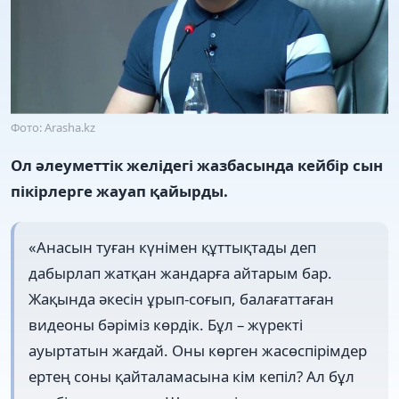
Фото: Arasha.kz
Ол әлеуметтік желідегі жазбасында кейбір сын
пікірлерге жауап қайырды.
«Анасын туған күнімен құттықтады деп
дабырлап жатқан жандарға айтарым бар.
Жақында әкесін ұрып-соғып, балағаттаған
видеоны бәріміз көрдік. Бұл – жүректі
ауыртатын жағдай. Оны көрген жасөспірімдер
ертең соны қайталамасына кім кепіл? Ал бұл