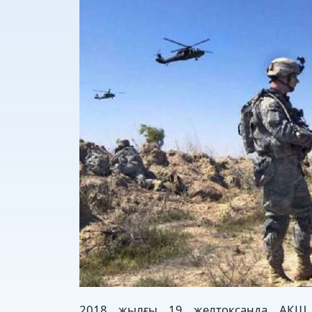
2018 жылғы 19 желтоқсанда АҚШ п