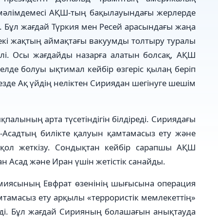
 мә­лім­демесі АҚШ-тың бақылауындағы жерлерде
 Бұл жағдай Түр­кия мен Ресей арасындағы жаңа
і екі жақтың аймақтағы вакуумды толтыру туралы
ілі. Осы жағдайды назарға ала­тын болсақ, АҚШ
л­де болуы ықтимал кейбір өзге­ріс­ қылаң беріп
езде Ақ үйдің неліктен Сириядан шегінуге шешім
лының арта тү­се­тіндігін білдіреді. Сириядағы
л-Асадтың билікте қалуын қамтамасыз ету және
 қол жеткізу. Сондықтан кейбір са­рап­шы АҚШ
нан Асад және Иран үшін жетістік санайды.
рмиясының Евфрат өзе­ні­нің шығысына операция
­ма­сыз ету арқылы «тер­ро­рис­тік мемлекеттің»
еді. Бұл жағдай Сирияның болашағын анықтауда