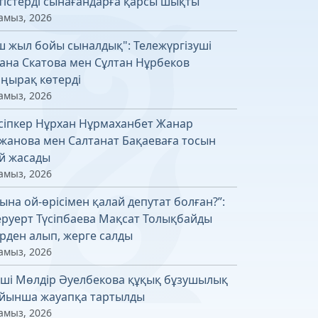
тістерді сынағандарға қарсы шықты
амыз, 2026
ш жыл бойы сыналдық": Тележүргізуші
ана Скатова мен Сұлтан Нұрбеков
ңырақ көтерді
амыз, 2026
сіпкер Нұрхан Нұрмаханбет Жанар
жанова мен Салтанат Бақаеваға тосын
й жасады
амыз, 2026
ына ой-өрісімен қалай депутат болған?”:
руерт Түсіпбаева Мақсат Толықбайды
рден алып, жерге салды
амыз, 2026
ші Мөлдір Әуелбекова құқық бұзушылық
йынша жауапқа тартылды
амыз, 2026