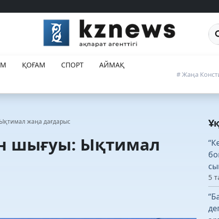
дық жасалды
Са
ЕМ
ҚОҒАМ
СПОРТ
АЙМАҚ
# Жаңа Конст
Ұ
Ықтимал жаңа дағдарыс
н шығуы: Ықтимал
“К
бо
сы
5 т
“Б
де