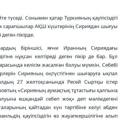
е түседі. Сонымен қатар Түркияның қауіпсіздігі
лек сарапшылар АҚШ күштерінің Сириядан шығуы
 деген пікірде.
ардың біріншісі, яғни Иранның Сириядағы
гіне нұқсан келтіреді деген пікір де бар. Бұл
арасында келісім жасалған болуы мүмкін. Себебі
лерін Сирияның оң­түс­тігінен шығаруға ықпал
лдың 27 желтоқсанында Ресей Сыртқы істер
новтың «Сирияның аумақтық тұтастығы қалпына
луына ешқандай себеп жоқ» деп мәлімдегені
таларының қайтадан күн тәртібіне келуі әбден
ильдің қауіпсіздігін өз жауапкершілігіне алып