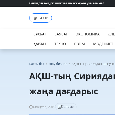
Жағдайы ауыр: Солтүстік Кипрде қазақ қызына қастан
МӘЗІР
СҰХБАТ
САЯСАТ
ЭКОНОМИКА
ӘЛ
ҚАРЖЫ
ТЕХНО
БІЛІМ
МӘДЕНИЕТ
Басты бет
/
Шоу-бизнес
/
АҚШ-тың Сириядан шығуы: 
АҚШ-тың Сирияда
жаңа дағдарыс
4 қаңтар, 2019
Сілтеме