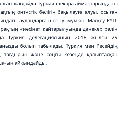
лған жағдайда Түр­кия шекара аймақтарында өз
қтың оңтүстік бөлігін ба­қы­лауға алуы, осыған
ындағы аудандарға шегі­нуі мүмкін. Мәскеу PYD-
арақтың «иесіне» қайтары­луында дәнекер рөлін
да Түркия деле­гациясының 2018 жылғы 29
аңызды бо­лып табылады. Түркия мен Ресейдің
ң тағ­дырын және соңғы кезеңде қалып­тас­қан
ашағын айқындайды.