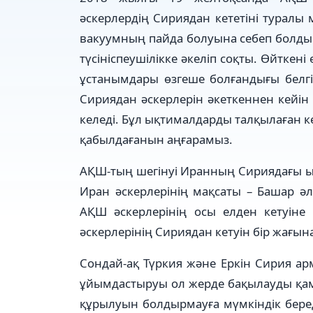
әскерлердің Си­риядан кететіні туралы
вакуумның пайда болуы­на себеп болды.
түсініспеушілікке әкеліп соқты. Өйткен
ұста­ным­дары өзгеше болғандығы белг
Сириядан әс­керлерін әкеткеннен кейін е
келеді. Бұл ықти­малдарды талқылаған к
қабылдағанын аңғарамыз.
АҚШ-тың шегінуі Иранның Сириядағы ықпа
Иран әскерлерінің мақсаты – Ба­шар ә
АҚШ әс­кер­лерінің осы елден кетуіне
әскерлерінің Си­риядан кетуін бір жағы
Сондай-ақ Түркия және Ер­кін Сирия а
ұйым­дастыруы ол жерде бақылауды қамта
құры­луын бол­дырмауға мүмкіндік бер