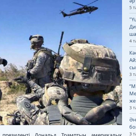
әр
5 т
"Ү
Ди
ша
4 т
Кә
Ай
сы
3 т
“М
Ме
же
3 т
Ән
бо
3 т
резиденті Дональд Трамп­тың америкалық