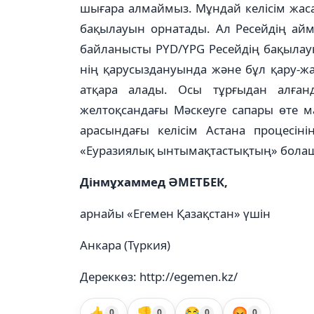
шығара алмаймыз. Мұндай келісім жаса
ба­қылауын орнатады. Ал Ресейдің айма
байла­нысты PYD/YPG Ресейдің бақы­лау
нің қа­ру­сыздануында және бұл қару-ж
атқара алады. Осы тұрғыдан алған
желтоқсандағы Мәскеуге сапары өте м
арасындағы келі­сім Астана процесіні
«Еуразиялық ынтымақ­тас­тық­тың» бол
Дінмұхаммед ӘМЕТБЕК,
арнайы «Егемен Қазақстан» үшін
Анкара (Түркия)
Дереккөз: http://egemen.kz/
👍
👎
😂
😡
0
0
0
0