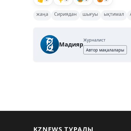
жаңа
Сириядан
шығуы
ықтимал
Журналист
Мадияр
Автор мақалалары
KZNEWS ТУРАЛЫ