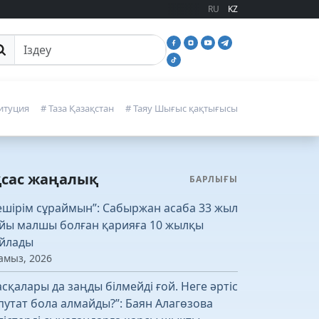
RU
KZ
йттан іздеу
итуция
# Таза Қазақстан
# Таяу Шығыс қақтығысы
қсас жаңалық
БАРЛЫҒЫ
ешірім сұраймын”: Сабыржан асаба 33 жыл
йы малшы болған қарияға 10 жылқы
йлады
амыз, 2026
асқалары да заңды білмейді ғой. Неге әртіс
путат бола алмайды?”: Баян Алагөзова