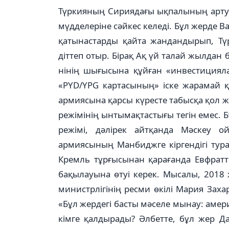
Түркияның Сириядағы ық­па­лының артуы
мүдделеріне сәйкес келеді. Бұл жерде 
қатынастарды қайта жандандырып, Тү
діттеп отыр. Бірақ Ақ үй талай жылдан 
нінің шығысына құйған «ин­вес­тиция
«PYD/YPG картасының» іске жарамай қ
армиясы­на қарсы күресте табысқа қол ж
режімінің ынты­мақтастығы тегін емес. Б
режімі, дәлі­рек айтқанда Мәскеу 
армиясының Манбиджге кіргендігі тур
Кремль тұрғысынан қарағанда Евфратт
бақы­лауына өтуі керек. Мысалы, 201
министрлігінің ресми өкілі Мария Заха
«Бұл жердегі басты мәселе мынау: амер
кім­ге қалдырады? Әлбетте, бұл жер Д