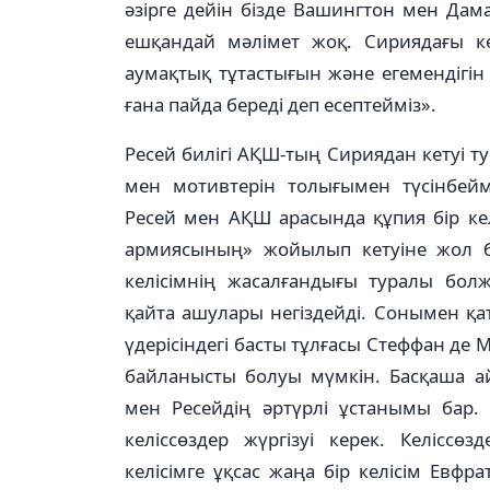
әзірге де­йін бізде Вашингтон мен Да­
ешқандай мәлімет жоқ. Сириядағы кез
аумақтық тұтастығын және егемендігін 
ғана пайда береді деп есептейміз».
Ресей билігі АҚШ-тың Си­рия­дан кетуі т
мен мотивтерін толығымен түсін­бей
Ресей мен АҚШ арасында құпия бір кел
армиясының» жойылып кетуіне жол б
келісімнің жасалғандығы тура­лы болж
қайта ашулары негіздейді. Сонымен қа
үдерісіндегі басты тұлғасы Стеффан де М
байланыс­ты болуы мүмкін. Басқаша а
мен Ресейдің әртүрлі ұстанымы бар.
келіссөздер жүргізуі керек. Ке­лісс
келісімге ұқсас жаңа бір келісім Евф