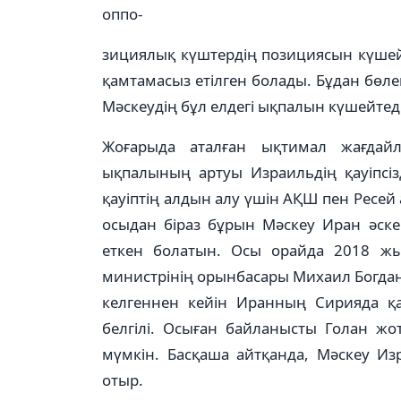
оппо­-
зициялық күш­тердің позициясын күшейт
қамтамасыз етілген болады. Бұдан бө
Мәскеудің бұл елдегі ықпалын күшейтеді
Жоғарыда аталған ықтимал жағдайл
ықпалының артуы Израильдің қауіпсізді
қауіптің алдын алу үшін АҚШ пен Ресей 
осыдан біраз бұрын Мәскеу Иран әскер
еткен болатын. Осы орайда 2018 жы
министрінің орынбасары Михаил Богда
келгеннен кейін Иранның Сирияда қа
белгілі. Осыған байланысты Голан жо
мүмкін. Басқаша айтқанда, Мәскеу Изра
отыр.