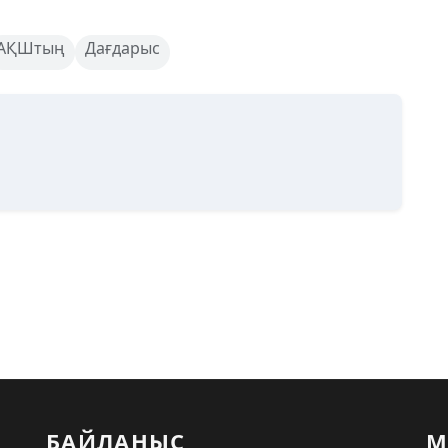
АҚШтың
Дағдарыс
БАЙЛАНЫС
М