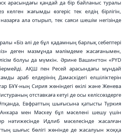
маск арасындағы қандай да бір байланыс туралы
 келген жағымды өзгеріс тек елдің бірлігін,
назарға ала отырып, тек саяси шешім негізінде
уралы «Біз әлі де бұл қадамның барлық себептері
міз» деген мазмұнда мәлімдеме жасағанымен,
і­сім болуы да мүмкін. Әрине Ва­шинг­тон «PYD
ермейді. АҚШ пен Ресей арасындағы мұндай
амды араб елдерінің Да­маскідегі елшіліктерін
тар БҰҰ-ның Сирия жөніндегі өкілі және Женева
ис­тураның отставкаға кетуі де осы келіссөздерге
йт­қанда, Евфраттың шығысына қа­тысты Түркия
 Анкара мен Мәскеу бұл мәселені шешу үшін
өздер нәтижесінде Идлиб мәселесінде жасалған
раттың шығыс бөлігі жөнінде де жасалуын жоққа