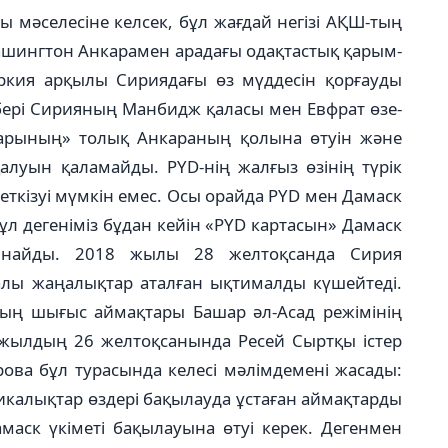
 мәселесіне келсек, бұл жағдай негізі АҚШ-тың
Вашингтон Анкарамен арадағы одақтастық қарым-
ркия арқылы Сириядағы өз мүддесін қорғауды
бері Сирияның Ман­­бидж қаласы мен Евфрат өзе­
ларының» толық Анка­раның қолына өтуін және
алуын қаламайды. PYD-нің жалғыз өзінің түрік
ет­кізуі мүмкін емес. Осы орайда PYD мен Дамаск
ұл де­геніміз бұдан кейін «PYD кар­тасын» Дамаск
ойнайды. 2018 жылы 28 желтоқсанда Си­рия
алы жаңалықтар аталған ықтималды күшейтеді.
ың шығыс аймақтары Ба­шар әл-Асад режімінің
8 жылдың 26 желтоқсанында Ресей Сыртқы істер
рова бұл турасында келесі мәлімдемені жасады:
икалықтар өздері бақылауда ұстаған аймақтарды
амаск үкіметі бақылауына өтуі керек. Дегенмен