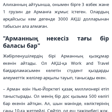
Алиханның айтуынша, онымен бірге 3 өзбек және
1 грузин де Арманға жұмыс істеген. Олардың
әрқайсысы кем дегенде 3000 АҚШ долларынан
табысын ала алмаған.
"Арманның некесіз тағы бір
баласы бар"
Жәбірленушілердің бірі Арманның қызқұмар
екенін айтады. Ол АҚШ-қа Work and Travel
бағдарламасымен келетін студент қыздарды
әлеуметтік желілер арқылы тауып, танысады екен.
– Арман өзін Нью-Йорктегі қазақ миллионері етіп
таныстырады. Ол менің бір дос қызыма 500 көлігі
бар екенін айтқан. Ал, шын мәнінде, көліктерінің
саны 10-ға жетпейді. Сөйтіп, ол еш тәжірибесі жоқ,