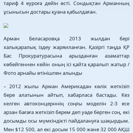
тариф 4 еуроға дейін өсті. Сондықтан Арманның
ұсынысын достары қуана қабылдаған.
Арман Беласаровқа 2013 жылдан бері
халықаралық іздеу жаряиланған. Қазіргі таңда ҚР
Бас Прокуратурасына арызданған азаматтар
көбейгеннен кейін оның ісі қайта қаралып жатыр /
Фото арнайы өтінішпен алынды
– 2012 жылы Арман Америкадан көлік жеткізіп
бере алатынын айтып, хабарласа бастады. Кез
келген автоконцерннің соңғы моделін 2-3 есе
арзан бағаға жеткізіп берем деп уәде берген соң, екі
досымды осы мүмкіндікті пайдалануға шақырдым.
Мен $12 500, ал екі досым 15 000 және 32 000 АҚШ