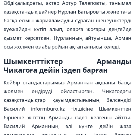
Әбдіқалықовты, актер Артур Төлеповты, танымал
қазақстандық вайнер Нұрлан Батыровты және тағы
басқа есімін жарияламауды сұраған шенеуніктерді
әуежайдан күтіп алып, оларға жоғары деңгейде
қызмет көрсеткен. Нұрланның айтуынша, Арман
осы жолмен өз абыройын ақтап алғысы келеді.
Шымкенттіктер Арманды
Чикагоға дейін іздеп барған
Кейбір отандастарымыз Арманнан ақшаны басқа
жолмен өндіруді ойластырған. Чикагодағы
қазақстандықтар қауымдастығының белсендісі
Василий informburo.kz тілшісіне Шымкенттен
бірнеше жігіттің Арманды іздеп келгенін айтты.
Василий Арманның әлі күнге дейін жаза
алмағанына таңданып, оны іздеп барған