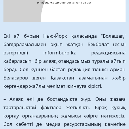
Екі ай бұрын Нью-Йорк қаласында "Болашақ"
бағдарламасымен оқып жатқан Бекболат (есімі
өзгертілді) informburo.kz редакциясына
хабарласып, бір алаяқ отандасымыз туралы айтып
берді. Сол күннен бастап редакция тілшісі Арман
Беласаров деген Қазақстан азаматынан жәбір
көргендер жайлы мәлімет жинауға кірісті.
– Алаяқ әлі де бостандықта жүр. Оны жазаға
тартарлықтай фактілер жеткілікті. Бірақ құқық
қорғау органдарының жұмысы әзірге нәтижесіз.
Сол себепті де медиа ресурстарының көмегіне