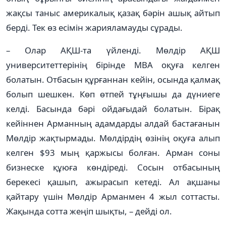
жақсы таныс америкалық қазақ бәрін ашық айтып
берді. Тек өз есімін жарияламауды сұрады.
– Олар АҚШ-та үйленді. Мөлдір АҚШ
университеттерінің бірінде MBA оқуға келген
болатын. Отбасын құрғаннан кейін, осында қалмақ
болып шешкен. Көп өтпей тұңғышы да дүниеге
келді. Басында бәрі ойдағыдай болатын. Бірақ
кейіннен Арманның адамдарды алдай бастағанын
Мөлдір жақтырмады. Мөлдірдің өзінің оқуға алып
келген $93 мың қаржысы болған. Арман соны
бизнеске құюға көндіреді. Сосын отбасының
берекесі қашып, ажырасып кетеді. Ал ақшаны
қайтару үшін Мөлдір Арманмен 4 жыл соттасты.
Жақында сотта жеңіп шықты, – дейді ол.