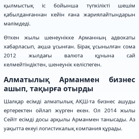
қылмыстық іс бойынша түпкілікті шешім
қабылданғаннан кейін ғана жариялайтындарын
мәлімдеді.
Өткен жылы шенеунікке Арманның адвокаты
хабарласып, ақша ұсынған. Бірақ ұсынылған сома
2012 жылдағы валюта құнына сай
келмейтіндіктен, шенеунік келіспеген.
Алматылық Арманмен бизнес
ашып, тақырға отырды
Шалқар есімді алматылық АҚШ-та бизнес ашуды
ертеректен ойлап жүрген екен. Ол 2014 жылы
Сейіт есімді досы арқылы Арманмен танысады. Аз
уақытта екеуі логистикалық компания құрады.