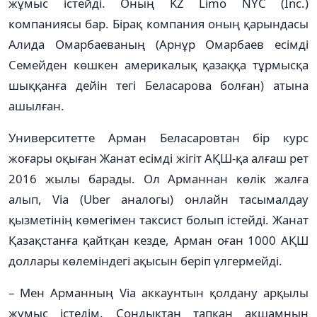
жұмыс істейді. Оның KZ Limo NYC (Inc.)
компаниясы бар. Бірақ компания оның қарындасы
Алида Омарбаеваның (Арнұр Омарбаев есімді
Семейден көшкен америкалық қазаққа тұрмысқа
шыққанға дейін тегі Беласарова болған) атына
ашылған.
Университетте Арман Беласаровтан бір курс
жоғары оқыған Жанат есімді жігіт АҚШ-қа алғаш рет
2016 жылы барады. Ол Арманнан көлік жалға
алып, Via (Uber аналогы) онлайн тасымалдау
қызметінің көмегімен таксист болып істейді. Жанат
Қазақстанға қайтқан кезде, Арман оған 1000 АҚШ
доллары көлеміндегі ақысын беріп үлгермейді.
– Мен Арманның Via аккаунтын қолдану арқылы
жұмыс істедім. Сондықтан тапқан ақшамның