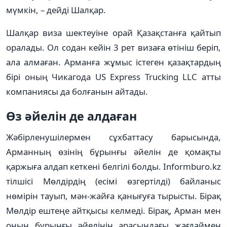
мүмкін, – дейді Шалқар.
Шалқар виза шектеуіне орай Қазақстанға қайтып
оралады. Ол содан кейін 3 рет визаға өтініш беріп,
ала алмаған. Арманға жұмыс істеген қазақтардың
бірі оның Чикагода US Express Trucking LLC атты
компаниясы да болғанын айтады.
Өз әйелін де алдаған
Жәбірленушілермен сұхбаттасу барысында,
Арманның өзінің бұрынғы әйелін де қомақты
қаржыға алдап кеткені белгілі болды. Іnformburo.kz
тілшісі Мөлдірдің (есімі өзгертілді) байланыс
нөмірін тауып, мән-жайға қанығуға тырысты. Бірақ
Мөлдір ештеңе айтқысы келмеді. Бірақ, Арман мен
оның бұрынғы әйелінің арасындағы жағдаймен