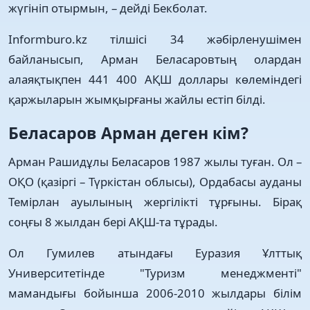
жүгініп отырмын, – дейді Бекболат.
Іnformburo.kz тілшісі 34 жәбірленушімен
байланысып, Арман Беласаровтың олардан
алаяқтықпен 441 400 АҚШ доллары көлеміндегі
қаржыларын жымқырғаны жайлы естіп білді.
Беласаров Арман деген кім?
Арман Рашидұлы Беласаров 1987 жылы туған. Ол –
ОҚО (қазіргі – Түркістан облысы), Ордабасы ауданы
Темірлан ауылының жергілікті тұрғыны. Бірақ
соңғы 8 жылдан бері АҚШ-та тұрады.
Ол Гумилев атындағы Еуразия Ұлттық
Университетінде "Туризм менеджменті"
мамандығы бойынша 2006-2010 жылдары білім