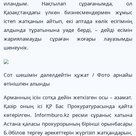
иландым. Нақтылап сұрағанымда, ол
Қазақстандағы үлкен бизнесмендермен жұмыс
істеп жатқанын айтып, екі аптада көлік есігімнің
алдында тұратынына уәде берді, – дейді есімін
жарияламауды сұраған жоғары лауазымды
шенеунік.
Сот шешімін дәлелдейтін құжат / Фото арнайы
өтінішпен алынды
Арманның ісін сотқа дейін жеткізген осы – азамат.
Қазір оның ісі ҚР Бас Прокуратурасында қайта
көтерілген. Informburo.kz ресми сұраныс хатына
Астана қаласы прокурорының бірінші орынбасары
Б.Әбілов тергеу әрекеттерін жүргізіп жатқандарын,