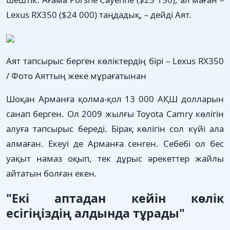
Lexus RX350 ($24 000) таңдадық, – дейді Аят.
Аят тапсырыс берген көліктердің бірі – Lexus RX350
/ Фото Аяттың жеке мұрағатынан
Шоқан Арманға қолма-қол 13 000 АҚШ долларын
санап берген. Ол 2009 жылғы Toyota Camry көлігін
алуға тапсырыс береді. Бірақ көлігін сол күйі ала
алмаған. Екеуі де Арманға сенген. Себебі ол бес
уақыт намаз оқып, тек дұрыс әрекеттер жайлы
айтатын болған екен.
"Екі аптадан кейін көлік
есігіңіздің алдында тұрады"