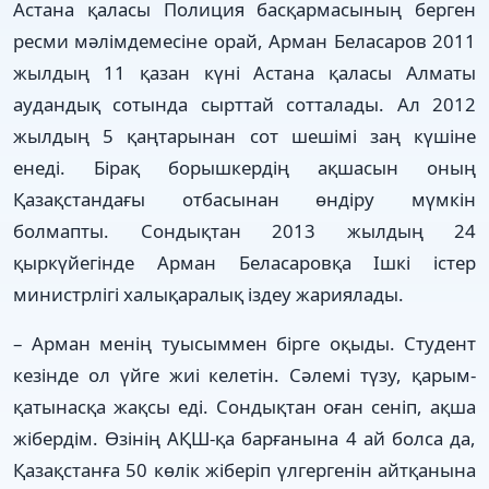
Астана қаласы Полиция басқармасының берген
ресми мәлімдемесіне орай, Арман Беласаров 2011
жылдың 11 қазан күні Астана қаласы Алматы
аудандық сотында сырттай сотталады. Ал 2012
жылдың 5 қаңтарынан сот шешімі заң күшіне
енеді. Бірақ борышкердің ақшасын оның
Қазақстандағы отбасынан өндіру мүмкін
болмапты. Сондықтан 2013 жылдың 24
қыркүйегінде Арман Беласаровқа Ішкі істер
министрлігі халықаралық іздеу жариялады.
– Арман менің туысыммен бірге оқыды. Студент
кезінде ол үйге жиі келетін. Сәлемі түзу, қарым-
қатынасқа жақсы еді. Сондықтан оған сеніп, ақша
жібердім. Өзінің АҚШ-қа барғанына 4 ай болса да,
Қазақстанға 50 көлік жіберіп үлгергенін айтқанына