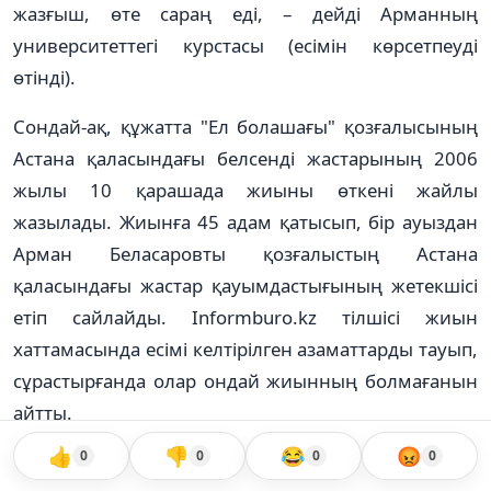
жазғыш, өте сараң еді, – дейді Арманның
университеттегі курстасы (есімін көрсетпеуді
өтінді).
Сондай-ақ, құжатта "Ел болашағы" қозғалысының
Астана қаласындағы белсенді жастарының 2006
жылы 10 қарашада жиыны өткені жайлы
жазылады. Жиынға 45 адам қатысып, бір ауыздан
Арман Беласаровты қозғалыстың Астана
қаласындағы жастар қауымдастығының жетекшісі
етіп сайлайды. Іnformburo.kz тілшісі жиын
хаттамасында есімі келтірілген азаматтарды тауып,
сұрастырғанда олар ондай жиынның болмағанын
айтты.
👍
👎
😂
😡
0
0
0
0