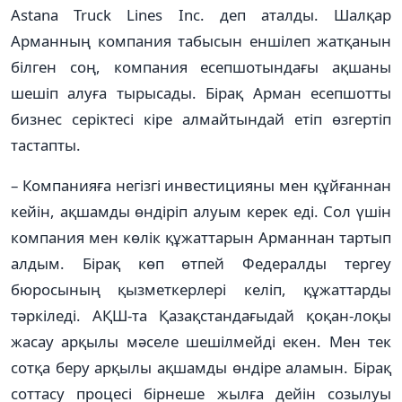
Astana Truck Lines Inc. деп аталды. Шалқар
Арманның компания табысын еншілеп жатқанын
білген соң, компания есепшотындағы ақшаны
шешіп алуға тырысады. Бірақ Арман есепшотты
бизнес серіктесі кіре алмайтындай етіп өзгертіп
тастапты.
– Компанияға негізгі инвестицияны мен құйғаннан
кейін, ақшамды өндіріп алуым керек еді. Сол үшін
компания мен көлік құжаттарын Арманнан тартып
алдым. Бірақ көп өтпей Федералды тергеу
бюросының қызметкерлері келіп, құжаттарды
тәркіледі. АҚШ-та Қазақстандағыдай қоқан-лоқы
жасау арқылы мәселе шешілмейді екен. Мен тек
сотқа беру арқылы ақшамды өндіре аламын. Бірақ
соттасу процесі бірнеше жылға дейін созылуы