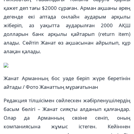
қажет деп тағы $2000 сұраған. Арман ақшаны әрең
дегенде екі аптада онлайн аударым арқылы
жіберіп, аз уақытта аударылған 2000 АҚШ
долларын банк арқылы қайтарып (return item)
алады. Сөйтіп Жанат өз ақшасынан айрылып, құр
алақан қалады.
Жанат Арманның бос уәде беріп жүре беретінін
айтады / Фото Жанаттың мұрағатынан
Редакция тілшісімен сөйлескен жәбірленушілердің
басым бөлігі – Жанат сияқты алданып қалғандар.
Олар да Арманның сөзіне сеніп, оның
компаниясына жұмыс істеген. Кейіннен