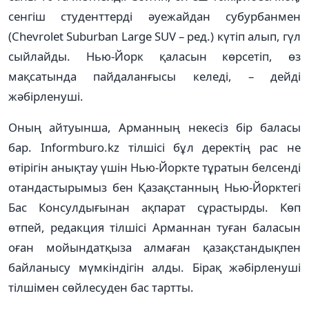
сенгіш студенттерді әуежайдан субурбанмен
(Chevrolet Suburban Large SUV – ред.) күтіп алып, гүл
сыйлайды. Нью-Йорк қаласын көрсетіп, өз
мақсатында пайдаланғысы келеді, – дейді
жәбірленуші.
Оның айтуынша, Арманның некесіз бір баласы
бар. Informburo.kz тілшісі бұл деректің рас не
өтірігін анықтау үшін Нью-Йоркте тұратын белсенді
отандастырымыз бен Қазақстанның Нью-Йорктегі
Бас Консулдығынан ақпарат сұрастырды. Көп
өтпей, редакция тілшісі Арманнан туған баласын
оған мойындатқыза алмаған қазақстандықпен
байланысу мүмкіндігін алды. Бірақ жәбірленуші
тілшімен сөйлесуден бас тартты.