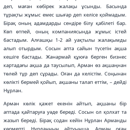
деп, маған көбірек жалақы ұсынды. Басында
тұрақты жұмыс емес шығар деп келісе қоймадым.
Бірақ оның адамдарды сендіре білу қабілеті бар.
Көп өтпей, оның компаниясында жұмыс істей
бастадым. Алғашқы 1-2 ай уақтылы жалақымды
алып отырдым. Сосын апта сайын түсетін ақша
кешіге бастады. Жанармай құюға берген бизнес
картадағы ақша да таусылып, Арман өз ақшаңнан
төлей тұр деп сұрады. Оған да келістім. Соңынан
көлікті бермей қойып, ақшаны талап еттім, – дейді
Нұрлан.
Арман көлік қажет екенін айтып, ақшаны бір
аптада қайтаруға уәде береді. Сосын ол қолхат та
жазып береді. Бірақ содан кейін Нұрлан Арманды
көрмепті. Нұрланның айтуынша, Арман оған