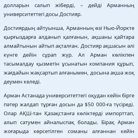
долларын салып жіберді, – дейді Арманның
университеттегі досы Достияр.
Достиярдың айтуынша, Арманның өзі Нью-Йоркте
қырғыздарға алданып қалғанын, ақшаны қайтара
алмайтынын айтып ақталған. Достияр ақшасын әлі
күнге дейін сұрап жүр. Ал Арман көлікпен
тасымалдау қызметін ұсынатын компания құрып,
жағдайын жақсартып алғанымен, досына ақша жоқ
деумен келеді.
Арман Астанада университеттегі оқудан кейін бірге
пәтер жалдап тұрған досын да $50 000-ға түсіреді.
Олар АҚШ-тан Қазақстанға көліктерді импорттап,
алып сатумен айналыспақ болады. Бірақ Арман
жоғарыда көрсетілген соманы алғаннан кейін