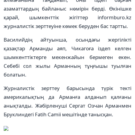
азаматтардың байланыс нөмірін берді. Өкінішке
қарай, шымкенттік жігіттер informburo.kz
журналистік зерттеуіне көмек беруден бас тартты.
Василийдің айтуынша, осындағы жергілікті
қазақтар Арманды аяп, Чикагоға іздеп келген
шымкенттіктерге мекенжайын бермеген екен.
Себебі сол жылы Арманның тұңғышы туылған
болатын.
Журналистік зерттеу барысында түрік текті
америкалықтың да Арманға алданып қалғаны
анықталды. Жәбірленуші Сергат Озчан Арманмен
Бруклиндегі Fatih Camii мешітінде танысқан.