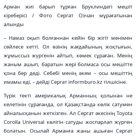
Арман жиі барып тұрған Бруклиндегі мешіт
кіреберісі / Фото Сергат Озчан мұрағатынан
алынды
– Намаз оқып болғаннан кейін бір жігіт менімен
сөйлесе кетті. Ол өзінің жағдайының жоқтығын,
жұмыссыз жүргенін айтып, көмек сұраған. Менің
жаным ашып, баратын жері болмаса осы мешітте
қона бер деді. Себебі менің әкем – осы мешіттің
имамы еді, – дейді Сергат informburo.kz тілшісіне.
Түрік текті америкалық Арманның қолынан не
келетінін сұрағанда, ол Қазақстанда көлік сатумен
айналысқанын жеткізген. Ал Сергат әкесінің Toyota
Corolla Universal көлігін сатуды жоспарлап жүрген
болатын. Осылай Арманға жаны ашыған Сергат