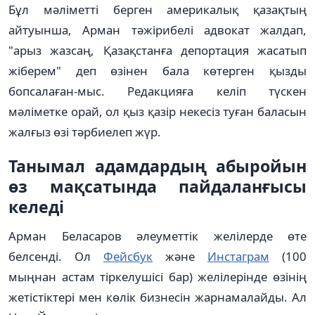
Бұл мәліметті берген америкалық қазақтың
айтуынша, Арман тәжірибелі адвокат жалдап,
"арыз жазсаң, Қазақстанға депортация жасатып
жіберем" деп өзінен бала көтерген қызды
бопсалаған-мыс. Редакцияға келіп түскен
мәліметке орай, ол қыз қазір некесіз туған баласын
жалғыз өзі тәрбиелеп жүр.
Танымал адамдардың абыройын
өз мақсатында пайдаланғысы
келеді
Арман Беласаров әлеуметтік желілерде өте
белсенді. Ол
Фейсбук
және
Инстаграм
(100
мыңнан астам тіркелушісі бар) желілерінде өзінің
жетістіктері мен көлік бизнесін жарнамалайды. Ал