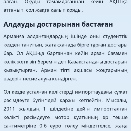
алған. Оқуды тәмамдағаннан кейін АҚШ-қа
аттанып, сол жақта қалып қояды.
Алдауды достарынан бастаған
Арманға алданғандардың ішінде оны студенттік
кезден танитын, жатақханада бірге тұрған достары
бар. Ол АҚШ-қа барғаннан кейін арзан бағамен
көлік жеткізіп беремін деп Қазақстандағы достарын
қызықтырған. Арман тіпті ақшасы жоқтарының
өздерін несие алуға көндірген.
Ол кезде ұсталған көліктерді импорттаудағы құжат
рәсімдеуге бүгінгідей қаржы кетпейтін. Мысалы,
2011 жылдың 1 шілдесіне дейін импортталған
көлікті рәсімдеуге мотор қуатының әр текше
сантиметріне 0,6 еуро төлеу міндеттелсе, жаңа