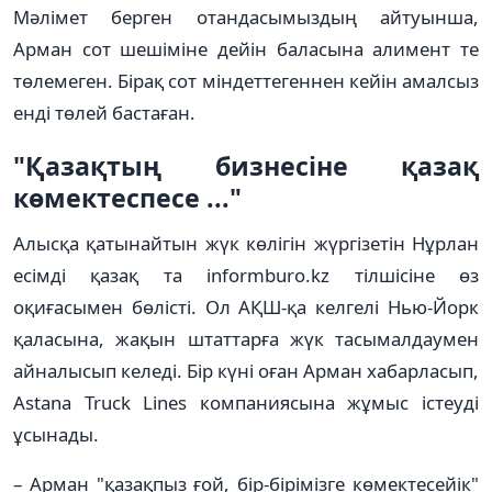
Мәлімет берген отандасымыздың айтуынша,
Арман сот шешіміне дейін баласына алимент те
төлемеген. Бірақ сот міндеттегеннен кейін амалсыз
енді төлей бастаған.
"Қазақтың бизнесіне қазақ
көмектеспесе ..."
Алысқа қатынайтын жүк көлігін жүргізетін Нұрлан
есімді қазақ та informburo.kz тілшісіне өз
оқиғасымен бөлісті. Ол АҚШ-қа келгелі Нью-Йорк
қаласына, жақын штаттарға жүк тасымалдаумен
айналысып келеді. Бір күні оған Арман хабарласып,
Astana Truck Lines компаниясына жұмыс істеуді
ұсынады.
– Арман "қазақпыз ғой, бір-бірімізге көмектесейік"