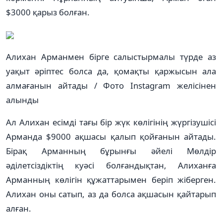
$3000 қарыз болған.
Алихан Арманмен бірге салыстырмалы түрде аз
уақыт әріптес болса да, қомақты қаржысын ала
алмағанын айтады / Фото Instagram желісінен
алынды
Ал Алихан есімді тағы бір жүк көлігінің жүргізушісі
Арманда $9000 ақшасы қалып қойғанын айтады.
Бірақ Арманның бұрынғы әйелі Мөлдір
әділетсіздіктің куәсі болғандықтан, Алиханға
Арманның көлігін құжаттарымен беріп жіберген.
Алихан оны сатып, аз да болса ақшасын қайтарып
алған.