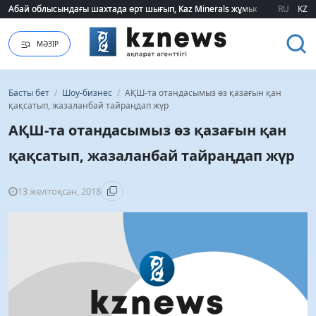
Корпоративтік несие портфелі: шағын бизнес әлі де мемлекеттік қолдауғ
Корпоративтік несие портфелі: шағын бизнес әлі де мемлекеттік қолдауғ
RU
KZ
МӘЗІР
Басты бет
/
Шоу-бизнес
/
АҚШ-та отандасымыз өз қазағын қан
қақсатып, жазаланбай тайраңдап жүр
АҚШ-та отандасымыз өз қазағын қан
қақсатып, жазаланбай тайраңдап жүр
13 желтоқсан, 2018