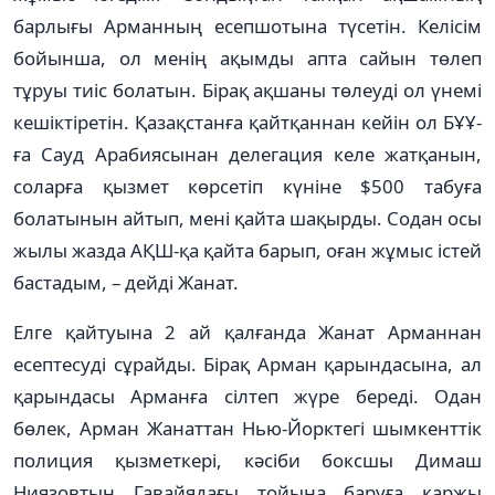
барлығы Арманның есепшотына түсетін. Келісім
бойынша, ол менің ақымды апта сайын төлеп
тұруы тиіс болатын. Бірақ ақшаны төлеуді ол үнемі
кешіктіретін. Қазақстанға қайтқаннан кейін ол БҰҰ-
ға Сауд Арабиясынан делегация келе жатқанын,
соларға қызмет көрсетіп күніне $500 табуға
болатынын айтып, мені қайта шақырды. Содан осы
жылы жазда АҚШ-қа қайта барып, оған жұмыс істей
бастадым, – дейді Жанат.
Елге қайтуына 2 ай қалғанда Жанат Арманнан
есептесуді сұрайды. Бірақ Арман қарындасына, ал
қарындасы Арманға сілтеп жүре береді. Одан
бөлек, Арман Жанаттан Нью-Йорктегі шымкенттік
полиция қызметкері, кәсіби боксшы Димаш
Ниязовтың Гавайядағы тойына баруға қаржы