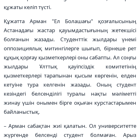
құжаты келіп түсті.
Құжатта Арман "Ел Болашағы" қозғалысының
Астанадағы жастар қауымдастығының жетекшісі
болғанын жазады. Студенттік жылдары үнемі
оппозициялық митингілерге шығып, бірнеше рет
құқық қорғау қызметкерлері оны сабапты. Ал соңғы
жылдары Ұлттық қауіпсіздік комитетінің
қызметкерлері тарапынан қысым көргенін, елден
кетуіне тура келгенін жазады. Оның студент
кезіндегі белсенділігі туралы нақты мәліметті
жинау үшін онымен бірге оқыған курстастарымен
байланыстық.
– Арман сабақтан жиі қалатын. Ол университетте
жүргенде белсенді студент болмаған. Арыз