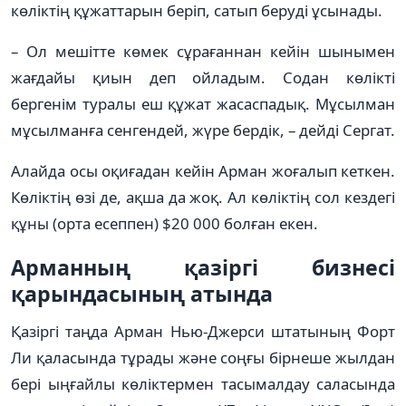
көліктің құжаттарын беріп, сатып беруді ұсынады.
– Ол мешітте көмек сұрағаннан кейін шынымен
жағдайы қиын деп ойладым. Содан көлікті
бергенім туралы еш құжат жасаспадық. Мұсылман
мұсылманға сенгендей, жүре бердік, – дейді Сергат.
Алайда осы оқиғадан кейін Арман жоғалып кеткен.
Көліктің өзі де, ақша да жоқ. Ал көліктің сол кездегі
құны (орта есеппен) $20 000 болған екен.
Арманның қазіргі бизнесі
қарындасының атында
Қазіргі таңда Арман Нью-Джерси штатының Форт
Ли қаласында тұрады және соңғы бірнеше жылдан
бері ыңғайлы көліктермен тасымалдау саласында