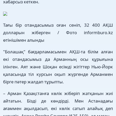
хабарсыз кеткен.
Тағы бір отандасымыз оған сеніп, 32 400 АҚШ
долларын жіберген / Фото informburo.kz
өтінішімен алынды
"Болашақ" бағдарламасымен АҚШ-та білім алған
екі отандасымыз да Арманның осы құрығына
ілінген. Аят және Шоқан есімді жігіттер Нью-Йорк
қаласында тіл курсын оқып жүргенде Арманмен
бірге пәтер жалдап тұрыпты.
– Арман Қазақстанға көлік жіберіп жатқанын жиі
айтатын. Бізді де көндірді. Мен Астанадағы
ағаммен ақылдасып, екі көлік сатып алайық деп
шештік. Ағама Porshe Cayenne ($25 150), ал маған –