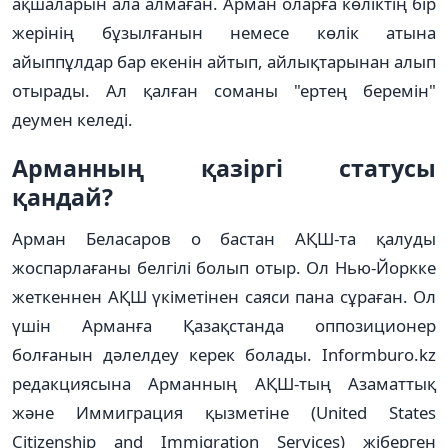
ақшаларын ала алмаған. Арман оларға көліктің бір
жерінің бұзылғанын немесе көлік атына
айыппұлдар бар екенін айтып, айлықтарынан алып
отырады. Ал қалған соманы "ертең беремін"
деумен келеді.
Арманның қазіргі статусы
қандай?
Арман Беласаров о бастан АҚШ-та қалуды
жоспарлағаны белгілі болып отыр. Ол Нью-Йоркке
жеткеннен АҚШ үкіметінен саяси пана сұраған. Ол
үшін Арманға Қазақстанда оппозиционер
болғанын дәлелдеу керек болады. Іnformburo.kz
редакциясына Арманның АҚШ-тың Азаматтық
және Иммиграция қызметіне (United States
Citizenship and Immigration Services) жіберген