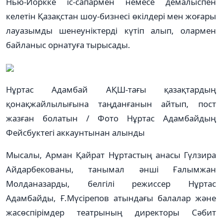
Нью-Йоркке іс-сапармен немесе демалыспен
келетін Қазақстан шоу-бизнесі өкілдері мен жоғары
лауазымды шенеуніктерді күтіп алып, олармен
байланыс орнатуға тырысады.
Нұртас Адамбай АҚШ-тағы қазақтардың
қонақжайлылығына таңданғанын айтып, пост
жазған болатын / Фото Нұртас Адамбайдың
Фейсбуктегі аккаунтынан алынды
Мысалы, Арман Қайрат Нұртастың анасы Гүлзира
Айдарбекованы, танымал әнші Ғалымжан
Молданазарды, белгілі режиссер Нұртас
Адамбайды, Ғ.Мүсірепов атындағы балалар және
жасөспірімдер театрының директоры Сәбит