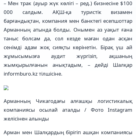
– Мен трак (ауыр жүк көлігі – ред.) бизнесіне $100
000 салдым. АҚШ-қа туристік визамен
барғандықтан, компания мен банктегі есепшоттар
Арманның атында болды. Онымен аз уақыт ғана
таныс болсам да, сол кезде маған одан асқан
сенімді адам жоқ сияқты көрінетін. Бірақ үш ай
жұмысымызға аудит жүргізіп, ақшаның
жымқырылғанын анықтадым, – дейді Шалқар
informburo.kz тілшісіне.
Арманның Чикагодағы алғашқы логистикалық
компаниясы осылай аталды / Фото Instagram
желісінен алынды
Арман мен Шалқардың бірігіп ашқан компаниясы