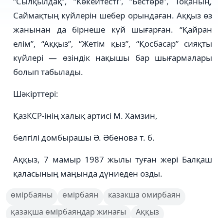
“Сылқылдақ”, “Көкейтесті”, “Бестөре”, Тоқаның,
Саймақтың күйлерін шебер орындаған. Аққыз өз
жанынан да бірнеше күй шығарған. “Қайран
елім”, “Аққыз”, “Жетім қыз”, “Қосбасар” сияқты
күйлері — өзіндік нақышы бар шығармалары
болып табылады.
Шәкірттері:
ҚазКСР-інің халық артисі М. Хамзин,
белгілі домбырашы Ә. Әбенова т. б.
Аққыз, 7 мамыр 1987 жылы туған жері Балқаш
қаласының маңында дүниеден озды.
өмірбаяны
өмірбаян
казакша омирбаян
қазақша өмірбаяндар жинағы
Аққыз