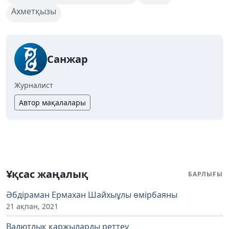
Ахметқызы
Санжар
Журналист
Автор мақалалары
Ұқсас жаңалық
БАРЛЫҒЫ
Әбдіраман Ермахан Шайхыұлы өмірбаяны
21 ақпан, 2021
Валютлық қаржыларды реттеу