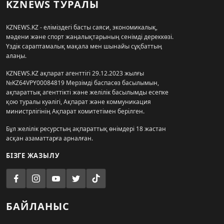
KZNEWS ТУРАЛЫ
KZNEWS.KZ - еліміздегі басты саяси, экономикалық,
мәдени және спорт жаңалықтарының сенімді дереккөзі.
Үздік сараптамалық мақала мен шынайы сұқбаттың
алаңы.
KZNEWS.KZ ақпарат агенттігі 29.12.2023 жылғы
№KZ64VPY00084819 Мерзімді баспасөз басылымын,
ақпараттық агенттікті және желілік басылымды есепке
қою туралы куәлігі, Ақпарат және коммуникация
министрлігінің Ақпарат комитетімен берілген.
Бұл желілік ресурстың ақпараттық өнімдері 18 жастан
асқан азаматтарға арналған.
БІЗГЕ ЖАЗЫЛУ
БАЙЛАНЫС