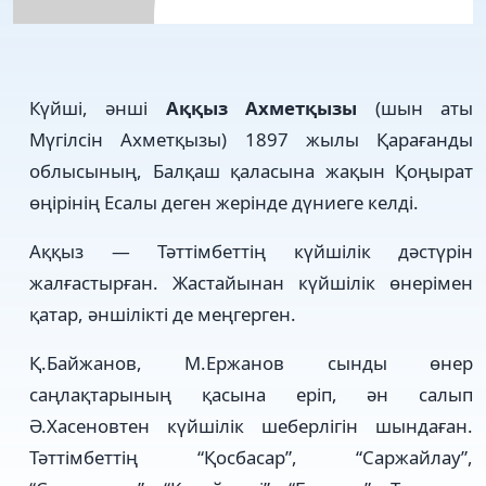
Күйші, әнші
Аққыз Ахметқызы
(шын аты
Мүгілсін Ахметқызы) 1897 жылы Қарағанды
облысының, Балқаш қаласына жақын Қоңырат
өңірінің Есалы деген жерінде дүниеге келді.
Аққыз — Тәттімбеттің күйшілік дәстүрін
жалғастырған. Жастайынан күйшілік өнерімен
қатар, әншілікті де меңгерген.
Қ.Байжанов, М.Ержанов сынды өнер
саңлақтарының қасына еріп, ән салып
Ә.Хасеновтен күйшілік шеберлігін шындаған.
Тәттімбеттің “Қосбасар”, “Саржайлау”,