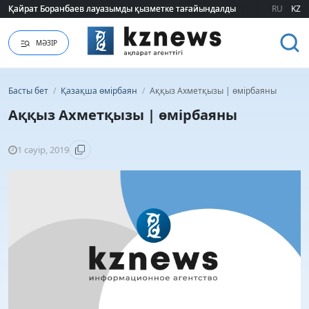
Қайрат Боранбаев лауазымды қызметке тағайындалды
Қайрат Боранбаев лауазымды қызметке тағайындалды
RU
KZ
МӘЗІР
Басты бет
/
Қазақша өмірбаян
/
Аққыз Ахметқызы | өмірбаяны
Аққыз Ахметқызы | өмірбаяны
1 сәуір, 2019