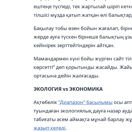
ештеңе түспеді, тек жартылай шіріп кетк
тілшісі мұзда қатып жатқан өлі балықта
Бақылау тобы өзен бойын жағалап, бірн
жерде ауға түскен бірнеше балықтың ұ
кейінірек зерттейтіндерін айтқан.
Мамандармен күні бойы жүрген сайт тіл
көрсетті” деп қорытынды жасайды. Жа
ортасына дейін жалғасады.
ЭКОЛОГИЯ vs
ЭКОНОМИКА
Ақтөбелік
“Диапазон” басылымы
осы апт
туындаған экологиялық дауға назар ау
табиғаты әсем аймақта мұнай барлау жұ
жазып келеді
.