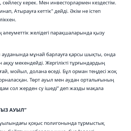
сөйлесу керек. Мен инвесторлармен кездестім.
нап, Атырауға кеттік" дейді. Әкім не істеп
ліккен.
 әлеуметтік желідегі парақшаларында қызу
 ауданында мұнай барлауға қарсы шықты, онда
ін аққу мекендейді. Жергілікті тұрғындардың
ай, мойыл, долана өседі. Бұл орман теңдесі жоқ
орналасқан. Төрт ауыл мен аудан орталығының
ам сол жерден су ішеді” деп жазды мақала
ҒЫЗ АУЫЛ
”
ауылындағы қоқыс полигонында тұрмыстық