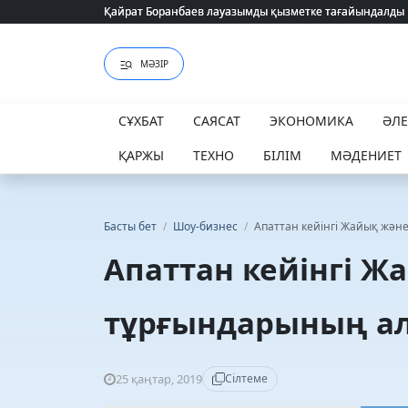
Қайрат Боранбаев лауазымды қызметке тағайындалды
Қайрат Боранбаев лауазымды қызметке тағайындалды
МӘЗІР
СҰХБАТ
САЯСАТ
ЭКОНОМИКА
ӘЛ
ҚАРЖЫ
ТЕХНО
БІЛІМ
МӘДЕНИЕТ
Басты бет
/
Шоу-бизнес
/
Апаттан кейінгі Жайық жә
Апаттан кейінгі 
тұрғындарының а
25 қаңтар, 2019
Сілтеме