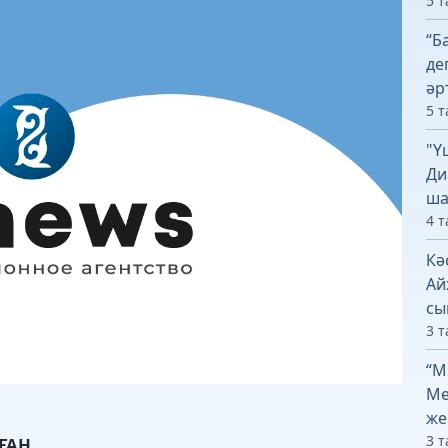
5 т
“Б
де
әр
5 т
"Ү
Ди
ша
4 т
Кә
Ай
сы
3 т
“М
Ме
же
3 т
ҒАН