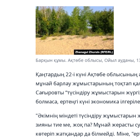
Барқын құмы. Ақтөбе облысы, Ойыл ауданы, 1
Қаңтардың 22-і күні Ақтөбе облысының 
мұнай барлау жұмыстарының тоқтап қал
Сағыровты “түсіндіру жұмыстарын жүргіз
болмаса, ертеңгі күні экономика ілгері
"Әкімнің міндеті түсіндіру жұмыстарын ж
зияны тие ме, жоқ па? Мұнай жерасты су
көтеріп жатқандар да білмейді. Міне, "е