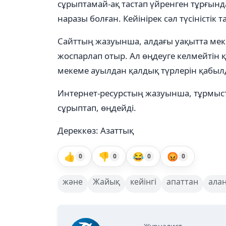
сұрыптамай-ақ тастап үйренген тұрғынд
наразы болған. Кейінірек сәл түсіністік 
Сайттың жазуынша, алдағы уақытта ме
жоспарлап отыр. Ал өңдеуге келмейтін қ
мекеме ауылдан қалдық түрлерін қабы
Интернет-ресурстың жазуынша, тұрмыс
сұрыптап, өңдейді.
Дереккөз: Азаттық
👍
👎
😂
😡
0
0
0
0
және
Жайық
кейінгі
апаттан
ала