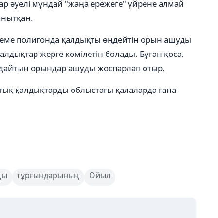
ар әуелі мұндай "жаңа ережеге" үйрене алмай
танытқан.
кеме полигонда қалдықты өңдейтін орын ашуды
алдықтар жерге көмілетін болады. Бұған қоса,
лдайтын орындар ашуды жоспарлап отыр.
тық қалдықтарды облыстағы қалаларда ғана
ңы
тұрғындарының
Ойыл