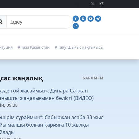
RU
KZ
йттан іздеу
итуция
# Таза Қазақстан
# Таяу Шығыс қақтығысы
қсас жаңалық
БАРЛЫҒЫ
үзде той жасаймыз»: Динара Сәтжан
анышты жаңалығымен бөлісті (ВИДЕО)
ін, 09:38
ешірім сұраймын”: Сабыржан асаба 33 жыл
йы малшы болған қарияға 10 жылқы
йлады