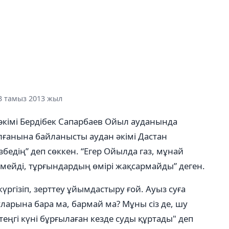
3 тамыз 2013 жыл
әкімі Бердібек Сапарбаев Ойыл ауданында
ғанына байланысты аудан әкімі Дастан
бедің” деп сөккен. “Егер Ойылда газ, мұнай
лемейді, тұрғындардың өмірі жақсармайды” деген.
үргізіп, зерттеу ұйымдастыру ғой. Ауыз суға
ларына бара ма, бармай ма? Мұны сіз де, шу
ртеңгі күні бұрғылаған кезде суды құртады" деп