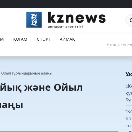
Са
ЕМ
ҚОҒАМ
СПОРТ
АЙМАҚ
# Жаңа Конст
Ұ
не Ойыл тұрғындарының алаңы
Жайық және Ойыл
«К
қу
Бүг
лаңы
“К
бо
сы