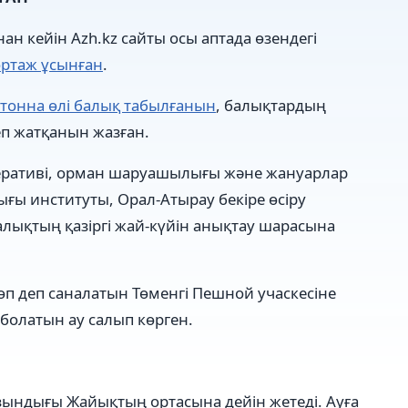
 кейін Azh.kz сайты осы аптада өзендегі
ртаж ұсынған
.
 тонна өлі балық табылғанын
, балықтардың
еп жатқанын жазған.
ооперативі, орман шаруашылығы және жануарлар
ғы институты, Орал-Атырау бекіре өсіру
алықтың қазіргі жай-күйін анықтау шарасына
өп деп саналатын Төменгі Пешной учаскесіне
болатын ау салып көрген.
Ұзындығы Жайықтың ортасына дейін жетеді. Ауға