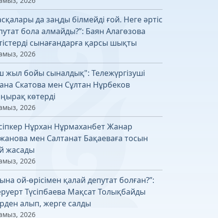
амыз, 2026
асқалары да заңды білмейді ғой. Неге әртіс
путат бола алмайды?”: Баян Алагөзова
тістерді сынағандарға қарсы шықты
амыз, 2026
ш жыл бойы сыналдық": Тележүргізуші
ана Скатова мен Сұлтан Нұрбеков
ңырақ көтерді
амыз, 2026
сіпкер Нұрхан Нұрмаханбет Жанар
жанова мен Салтанат Бақаеваға тосын
й жасады
амыз, 2026
ына ой-өрісімен қалай депутат болған?”:
руерт Түсіпбаева Мақсат Толықбайды
рден алып, жерге салды
амыз, 2026