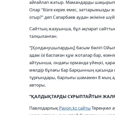
айғайлап жатыр. Мамандарды шақырып, 
Олар "бізге керек емес, заттарымызды жи
отыр?" деп Сапарбаев аудан әкіміне шүй
Сайттың жазуынша, бұл ақпарат сайттың
талқыланған.
“[Қолданушылардың] басым бөлігі Ойыл
адам ізі баспаған құм жоталар бар, өзен
айтуынша, ондағы орманда үйеңкі, қарағ
мөлдір бұлағы бар Барқынның қасында 
тұрғындары, барлығы шамамен 8 мың ад
авторы.
“
ҚАЛДЫҚТАРДЫ СҰРЫПТАЙТЫН ЖАЛ
Павлодарлық
Pavon.kz сайты
Тереңкөл 