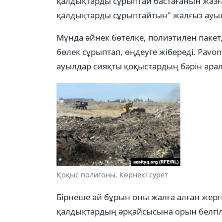
қалдықтарды сұрыптай бастағанын жазға
қалдықтарды сұрыптайтын" жалғыз ауы
Мұнда әйнек бөтелке, полиэтилен пакет,
бөлек сұрыптап, өңдеуге жібереді. Pavo
ауылдар сияқты қоқыстардың бәрін ара
Қоқыс полигоны. Көрнекі сурет
Бірнеше ай бұрын оны жалға алған жергі
қалдықтардың әрқайсысына орын белгіл