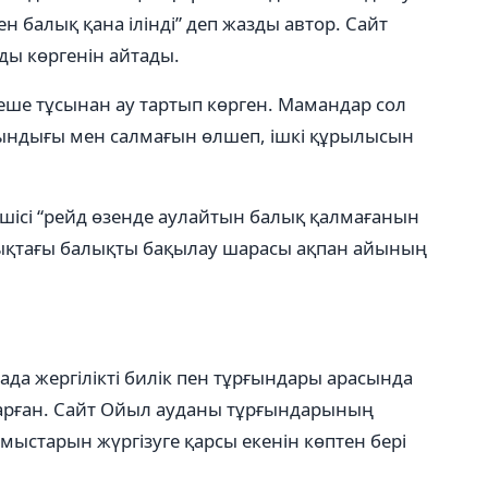
ен балық қана ілінді” деп жазды автор. Сайт
рды көргенін айтады.
еше тұсынан ау тартып көрген. Мамандар сол
зындығы мен салмағын өлшеп, ішкі құрылысын
шісі “рейд өзенде аулайтын балық қалмағанын
йықтағы балықты бақылау шарасы ақпан айының
ада жергілікті билік пен тұрғындары арасында
дарған. Сайт Ойыл ауданы тұрғындарының
мыстарын жүргізуге қарсы екенін көптен бері