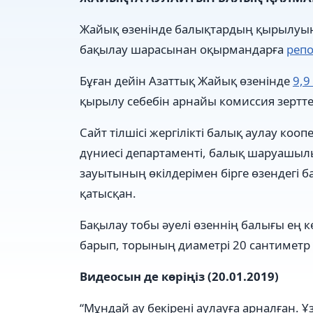
Жайық өзенінде балықтардың қырылуынан
бақылау шарасынан оқырмандарға
репо
Бұған дейін Азаттық Жайық өзенінде
9,9
қырылу себебін арнайы комиссия зертт
Сайт тілшісі жергілікті балық аулау к
дүниесі департаменті, балық шаруашылы
зауытының өкілдерімен бірге өзендегі б
қатысқан.
Бақылау тобы әуелі өзеннің балығы ең к
барып, торының диаметрі 20 сантиметр 
Видеосын де көріңіз (20.01.2019)
“Мұндай ау бекірені аулауға арналған. 