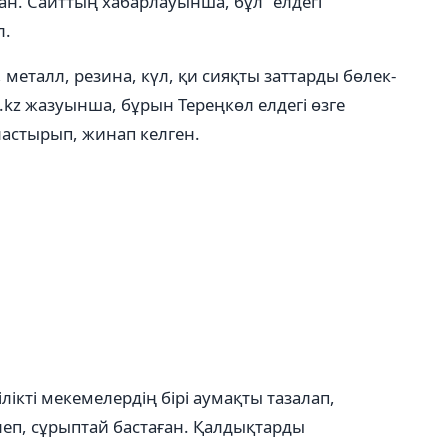
н. Сайттың хабарлауынша, бұл "елдегі
л.
 металл, резина, күл, қи сияқты заттарды бөлек-
n.kz жазуынша, бұрын Тереңкөл елдегі өзге
ластырып, жинап келген.
лікті мекемелердің бірі аумақты тазалап,
еп, сұрыптай бастаған. Қалдықтарды