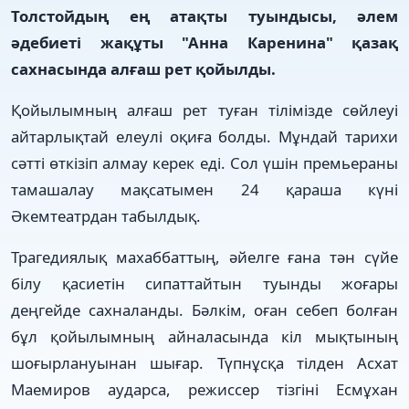
Толстойдың ең атақты туындысы, әлем
әдебиеті жақұты "Анна Каренина" қазақ
сахнасында алғаш рет қойылды.
Қойылымның алғаш рет туған тілімізде сөйлеуі
айтарлықтай елеулі оқиға болды. Мұндай тарихи
сәтті өткізіп алмау керек еді. Сол үшін премьераны
тамашалау мақсатымен 24 қараша күні
Әкемтеатрдан табылдық.
Трагедиялық махаббаттың, әйелге ғана тән сүйе
білу қасиетін сипаттайтын туынды жоғары
деңгейде сахналанды. Бәлкім, оған себеп болған
бұл қойылымның айналасында кіл мықтының
шоғырлануынан шығар. Түпнұсқа тілден Асхат
Маемиров аударса, режиссер тізгіні Есмұхан