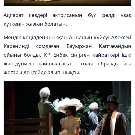
Ақпарат көздері актрисаның бұл рөлді ұзақ
күткенін жазған болатын.
Мендік көңілден шыққан Аннаның күйеуі Алексей
Каренинді сомдаған Бауыржан Қаптағайдың
ойыны болды. ҚР Еңбек сіңірген қайраткері ішкі
жан-дүниесі қайшылыққа толы образды аса
жоғары деңгейде алып шықты.