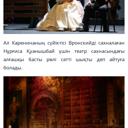
Ал Каренинаның сүйіктісі Вронскийді сахналаған
Нұрғиса Қуанышбай үшін театр сахнасындағы
алғашқы басты рөлі сәтті шықты деп айтуға
болады.