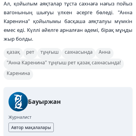
Ал, қойылым аяқталар тұста сахнаға нағыз пойыз
вагонының шығуы үлкен әсерге бөледі. "Анна
Каренина" қойылымы басқаша аяқталуы мүмкін
емес еді. Күллі әйелге арналған әдемі, бірақ мұңды
жыр болды.
қазақ
рет
тұңғыш
сахнасында
Анна
"Анна Каренина" тұңғыш рет қазақ сахнасында!
Каренина
Бауыржан
Журналист
Автор мақалалары