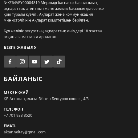
№KZ64VPY00084819 Мерзімді баспасөз басылымын,
ақпараттық агенттікті және желілік басылымды есепке
қою туралы куәлігі, Ақпарат және коммуникация
министрлігінің Ақпарат комитетімен берілген.
Бұл желілік ресурстың ақпараттық өнімдері 18 жастан
асқан азаматтарға арналған.
БІЗГЕ ЖАЗЫЛУ
БАЙЛАНЫС
МЕКЕН-ЖАЙ
ҚР, Астана қаласы, Әбікен Бектұров көшесі, 4/3
ТЕЛЕФОН
+7 701 933 8520
EMAIL
aktan.yeltay@gmail.com