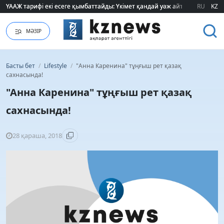
ҮААЖ тарифі екі есеге қымбаттайды: Үкімет қандай уәж айтады?
ҮААЖ тарифі екі есеге қымбаттайды: Үкімет қандай уәж айтады?
RU
KZ
МӘЗІР
Басты бет
/
Lifestyle
/
"Анна Каренина" тұңғыш рет қазақ
сахнасында!
"Анна Каренина" тұңғыш рет қазақ
сахнасында!
28 қараша, 2018