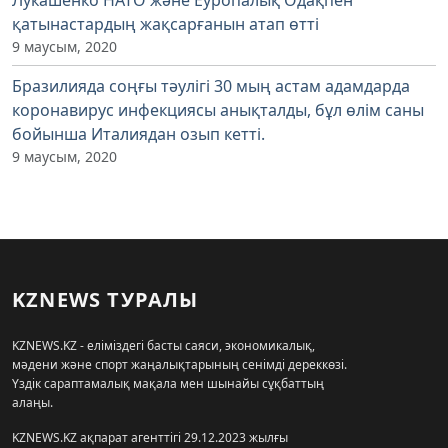
қатынастардың жақсарғанын атап өтті
9 маусым, 2020
Бразилияда соңғы тәулігі 30 мың астам адамдарда
коронавирус инфекциясы анықталды, бұл өлім саны
бойынша Италиядан озып кетті.
9 маусым, 2020
KZNEWS ТУРАЛЫ
KZNEWS.KZ - еліміздегі басты саяси, экономикалық,
мәдени және спорт жаңалықтарының сенімді дереккөзі.
Үздік сараптамалық мақала мен шынайы сұқбаттың
алаңы.
KZNEWS.KZ ақпарат агенттігі 29.12.2023 жылғы