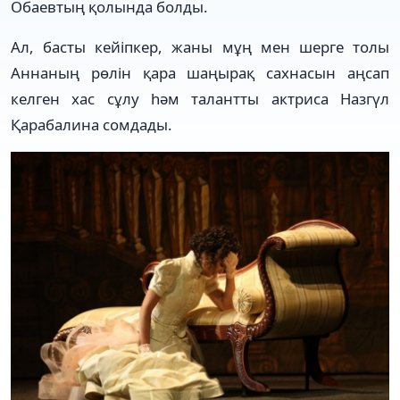
Обаевтың қолында болды.
Ал, басты кейіпкер, жаны мұң мен шерге толы
Аннаның рөлін қара шаңырақ сахнасын аңсап
келген хас сұлу һәм талантты актриса Назгүл
Қарабалина сомдады.