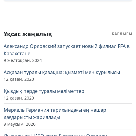
Ұқсас жаңалық
БАРЛЫҒЫ
Александр Орловский запускает новый филиал FFA в
Казахстане
9 желтоқсан, 2024
Асқазан туралы қазақша: қызметі мен құрылысы
12 қазан, 2020
Қыздық перде туралы мәліметтер
12 қазан, 2020
Меркель Германия тарихындағы ең нашар
дағдарысты жариялады
9 маусым, 2020
Лукашенко НАТО және Еуропалық Одақпен