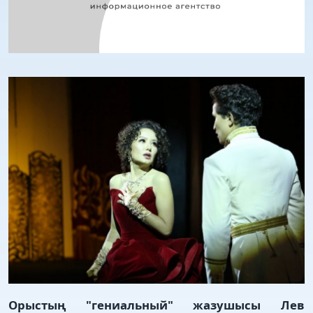
Орыстың "гениальный" жазушысы Лев